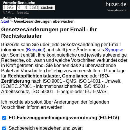
Vorschriftensuche
buzer.de
Normalansicht
§ / Art.
Gesetz
Volltextsuche
Start
>
Gesetzesänderungen überwachen
Gesetzesänderungen per Email - Ihr
Rechtskataster
Buzer.de kann Sie über jede Gesetzesänderung per Email
informieren (
Beispiel
) und stellt jede Änderung als
Synopse
dar. Somit entfällt Ihre kontinuierliche und jeweils aufwendige
Recherche, ob, wann und welche Vorschriften verkündet oder
in Kraft getreten sind. Sie können das zu überwachende
Paket an Vorschriften beliebig zusammenstellen - Grundlage
für
Rechtspflichtenkataster, Compliance
oder
ISO-
Zertifizierung
nach ISO 9001 - QMS, ISO 14001 - Umwelt,
ISO/IEC 27001 - Informationssicherheit, ISO 45001 -
Arbeitsschutz, ISO 50001 - Energie oder EU-EMAS.
Ich möchte ab sofort über Änderungen der folgenden
Vorschriften informiert werden:
EG-Fahrzeuggenehmigungsverordnung (EG-FGV)
Sachbereich einbeziehen und zwar: