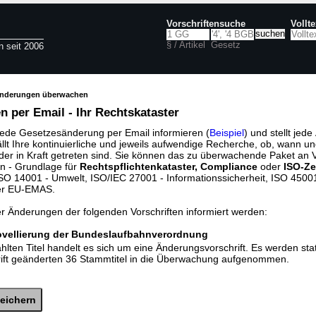
Vorschriftensuche
Vollt
§ / Artikel
Gesetz
n seit 2006
änderungen überwachen
 per Email - Ihr Rechtskataster
jede Gesetzesänderung per Email informieren (
Beispiel
) und stellt jed
ällt Ihre kontinuierliche und jeweils aufwendige Recherche, ob, wann u
der in Kraft getreten sind. Sie können das zu überwachende Paket an V
n - Grundlage für
Rechtspflichtenkataster, Compliance
oder
ISO-Ze
O 14001 - Umwelt, ISO/IEC 27001 - Informationssicherheit, ISO 45001 
er EU-EMAS.
er Änderungen der folgenden Vorschriften informiert werden:
ovellierung der Bundeslaufbahnverordnung
lten Titel handelt es sich um eine Änderungsvorschrift. Es werden sta
rift geänderten 36 Stammtitel in die Überwachung aufgenommen.