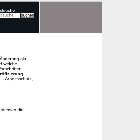
extsuche
e Änderung als
nd welche
orschriften
rtifizierung
- Arbeitsschutz,
ttdessen die