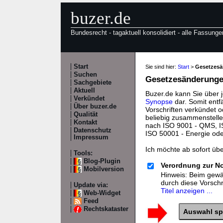
buzer.de
Bundesrecht - tagaktuell konsolidiert - alle Fassunge
Start
Sie sind hier:
Start
>
Gesetzes
Suchen
Gesetzesänderungen
Sachgebiete
Aktuell
Buzer.de kann Sie über 
Verkündet
Synopse
dar. Somit entf
Über buzer.de
Vorschriften verkündet o
Qualität
beliebig zusammenstelle
Kontakt
nach ISO 9001 - QMS, IS
Datenschutz
ISO 50001 - Energie od
Impressum
Ich möchte ab sofort üb
Tools:
Blog-Plugin
Verordnung zur N
Mobilversion
Hinweis: Beim gewäh
durch diese Vorsch
Update via:
Titel anzeigen ...
Web-Widget
Feed
Rechtskataster