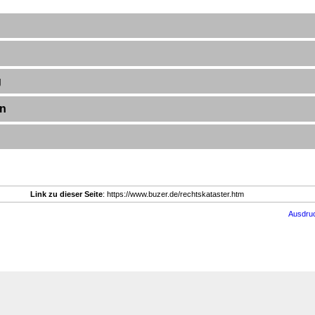
g
en
Link zu dieser Seite
: https://www.buzer.de/rechtskataster.htm
Ausdru