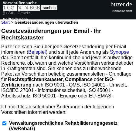
Vorschriftensuche
buzer.de
Normalansicht
§ / Art.
Gesetz
Volltextsuche
Start
>
Gesetzesänderungen überwachen
Gesetzesänderungen per Email - Ihr
Rechtskataster
Buzer.de kann Sie über jede Gesetzesänderung per Email
informieren (
Beispiel
) und stellt jede Änderung als
Synopse
dar. Somit entfällt Ihre kontinuierliche und jeweils aufwendige
Recherche, ob, wann und welche Vorschriften verkündet oder
in Kraft getreten sind. Sie können das zu überwachende
Paket an Vorschriften beliebig zusammenstellen - Grundlage
für
Rechtspflichtenkataster, Compliance
oder
ISO-
Zertifizierung
nach ISO 9001 - QMS, ISO 14001 - Umwelt,
ISO/IEC 27001 - Informationssicherheit, ISO 45001 -
Arbeitsschutz, ISO 50001 - Energie oder EU-EMAS.
Ich möchte ab sofort über Änderungen der folgenden
Vorschriften informiert werden:
Verwaltungsrechtliches Rehabilitierungsgesetz
(VwRehaG)