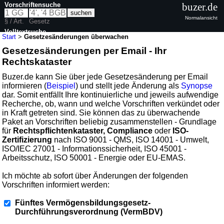
Vorschriftensuche
buzer.de
Normalansicht
§ / Art.
Gesetz
Volltextsuche
Start
>
Gesetzesänderungen überwachen
Gesetzesänderungen per Email - Ihr
Rechtskataster
Buzer.de kann Sie über jede Gesetzesänderung per Email
informieren (
Beispiel
) und stellt jede Änderung als
Synopse
dar. Somit entfällt Ihre kontinuierliche und jeweils aufwendige
Recherche, ob, wann und welche Vorschriften verkündet oder
in Kraft getreten sind. Sie können das zu überwachende
Paket an Vorschriften beliebig zusammenstellen - Grundlage
für
Rechtspflichtenkataster, Compliance
oder
ISO-
Zertifizierung
nach ISO 9001 - QMS, ISO 14001 - Umwelt,
ISO/IEC 27001 - Informationssicherheit, ISO 45001 -
Arbeitsschutz, ISO 50001 - Energie oder EU-EMAS.
Ich möchte ab sofort über Änderungen der folgenden
Vorschriften informiert werden:
Fünftes Vermögensbildungsgesetz-
Durchführungsverordnung (VermBDV)