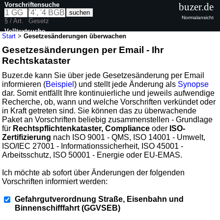
Vorschriftensuche
buzer.de
Normalansicht
§ / Art.
Gesetz
Volltextsuche
Start
>
Gesetzesänderungen überwachen
Gesetzesänderungen per Email - Ihr
Rechtskataster
Buzer.de kann Sie über jede Gesetzesänderung per Email
informieren (
Beispiel
) und stellt jede Änderung als
Synopse
dar. Somit entfällt Ihre kontinuierliche und jeweils aufwendige
Recherche, ob, wann und welche Vorschriften verkündet oder
in Kraft getreten sind. Sie können das zu überwachende
Paket an Vorschriften beliebig zusammenstellen - Grundlage
für
Rechtspflichtenkataster, Compliance
oder
ISO-
Zertifizierung
nach ISO 9001 - QMS, ISO 14001 - Umwelt,
ISO/IEC 27001 - Informationssicherheit, ISO 45001 -
Arbeitsschutz, ISO 50001 - Energie oder EU-EMAS.
Ich möchte ab sofort über Änderungen der folgenden
Vorschriften informiert werden:
Gefahrgutverordnung Straße, Eisenbahn und
Binnenschifffahrt (GGVSEB)