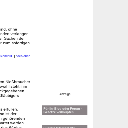
sind, ohne
änden verlangen.
der Sachen der
r zum sofortigen
cken/PDF
|
nach oben
 dem Nießbraucher
swahl steht ihm
rückgegebenen
Anzeige
Gläubigers
Für Ihr Blog oder Forum -
 erfüllen.
Gesetze verknüpfen
o ist der
en gehörenden
wartet werden
z des Wertes