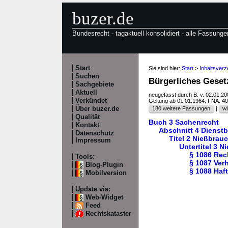
buzer.de
Bundesrecht - tagaktuell konsolidiert - alle Fassunge
Start
Sie sind hier:
Start
>
Inhaltsver
Suchen
Bürgerliches Gese
Sachgebiete
Aktuell
neugefasst durch B. v. 02.01.2
Verkündet
Geltung ab 01.01.1964; FNA: 4
Über buzer.de
180 weitere Fassungen
|
wi
Qualität
Buch 3 Sachenrecht
Kontakt
Abschnitt 4 Dienstb
Datenschutz
Titel 2 Nießbrau
Impressum
Untertitel 3 
§ 1086 Rec
Tools:
§ 1087 Ver
Blog-Plugin
§ 1088 Haf
Mobilversion
Update via:
Web-Widget
Feed
Rechtskataster