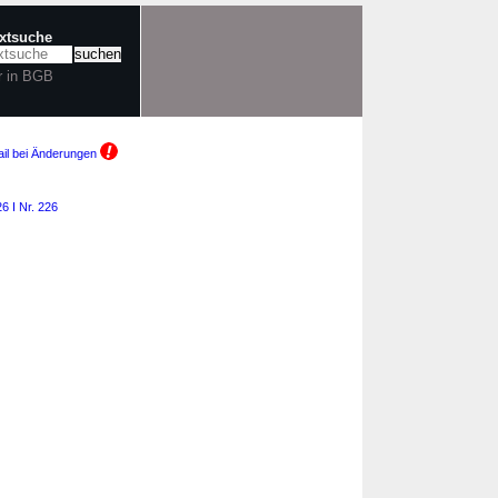
extsuche
r in BGB
il bei Änderungen
6 I Nr. 226