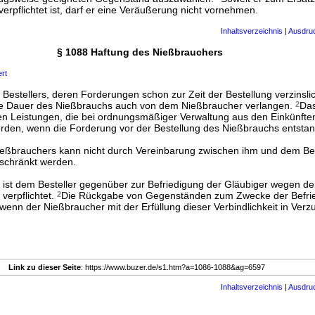
rpflichtet ist, darf er eine Veräußerung nicht vornehmen.
Inhaltsverzeichnis
|
Ausdru
§ 1088 Haftung des Nießbrauchers
ert
 Bestellers, deren Forderungen schon zur Zeit der Bestellung verzinsli
die Dauer des Nießbrauchs auch von dem Nießbraucher verlangen.
2
Das
n Leistungen, die bei ordnungsmäßiger Verwaltung aus den Einkünfte
rden, wenn die Forderung vor der Bestellung des Nießbrauchs entstand
ießbrauchers kann nicht durch Vereinbarung zwischen ihm und dem Bes
schränkt werden.
ist dem Besteller gegenüber zur Befriedigung der Gläubiger wegen de
verpflichtet.
2
Die Rückgabe von Gegenständen zum Zwecke der Befrie
 wenn der Nießbraucher mit der Erfüllung dieser Verbindlichkeit in Ver
Link zu dieser Seite
: https://www.buzer.de/s1.htm?a=1086-1088&ag=6597
Inhaltsverzeichnis
|
Ausdru