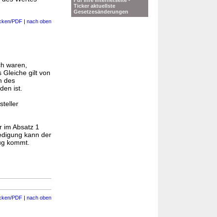
Für Ihre Internetseite -
Ticker aktuellste
Gesetzesänderungen
cken/PDF
|
nach oben
ch waren,
 Gleiche gilt von
n des
en ist.
teller
r im Absatz 1
digung kann der
zug kommt.
cken/PDF
|
nach oben