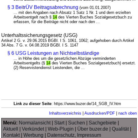
§ 3 BeitrÜV Beitragsabrechnung
(vom 01.01.2007)
... mit den Angaben nach Absatz 1 Satz 1 Nr. 1 und dem erzielten
Arbeitsentgelt nach §
14
des Vierten Buches Sozialgesetzbuch zu
erfassen, für die Beiträge nicht oder nach den ...
Unterhaltssicherungsgesetz (USG)
Artikel 2 G. v. 29.06.2015 BGBl. I S. 1061, 1062; aufgehoben durch Artikel
34 Abs. 7 G. v. 04.08.2019 BGBl. I S. 1147
§ 6 USG Leistungen an Nichtselbständige
... in Höhe des um die gesetzlichen Abzüge verminderten
Arbeitsentgelts (§
14
des Vierten Buches Sozialgesetzbuch) ersetzt.
(2) Reservistendienst Leistenden, die ...
Link zu dieser Seite
: https://www.buzer.de/14_SGB_IV.htm
Inhaltsverzeichnis
|
Ausdrucken/PDF
|
nach oben
Menü:
Normalansicht
|
Start
|
Suchen
|
Sachgebiete
|
Aktuell
|
Verkündet
|
Web-Plugin
|
Über buzer.de
|
Qualität
|
Kontakt
|
Werbung
|
Datenschutz, Impressum