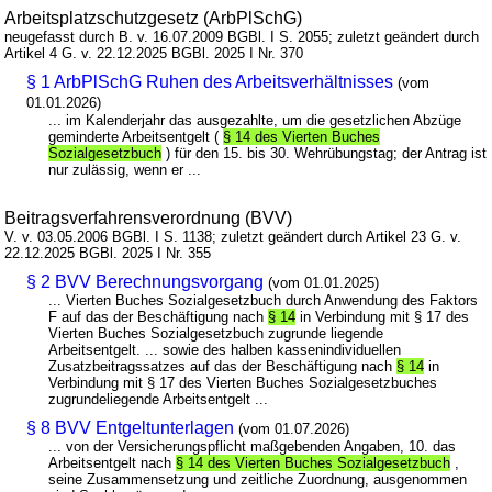
Arbeitsplatzschutzgesetz (ArbPlSchG)
neugefasst durch B. v. 16.07.2009 BGBl. I S. 2055; zuletzt geändert durch
Artikel 4 G. v. 22.12.2025 BGBl. 2025 I Nr. 370
§ 1 ArbPlSchG Ruhen des Arbeitsverhältnisses
(vom
01.01.2026)
... im Kalenderjahr das ausgezahlte, um die gesetzlichen Abzüge
geminderte Arbeitsentgelt (
§ 14 des Vierten Buches
Sozialgesetzbuch
) für den 15. bis 30. Wehrübungstag; der Antrag ist
nur zulässig, wenn er ...
Beitragsverfahrensverordnung (BVV)
V. v. 03.05.2006 BGBl. I S. 1138; zuletzt geändert durch Artikel 23 G. v.
22.12.2025 BGBl. 2025 I Nr. 355
§ 2 BVV Berechnungsvorgang
(vom 01.01.2025)
... Vierten Buches Sozialgesetzbuch durch Anwendung des Faktors
F auf das der Beschäftigung nach
§ 14
in Verbindung mit § 17 des
Vierten Buches Sozialgesetzbuch zugrunde liegende
Arbeitsentgelt. ... sowie des halben kassenindividuellen
Zusatzbeitragssatzes auf das der Beschäftigung nach
§ 14
in
Verbindung mit § 17 des Vierten Buches Sozialgesetzbuches
zugrundeliegende Arbeitsentgelt ...
§ 8 BVV Entgeltunterlagen
(vom 01.07.2026)
... von der Versicherungspflicht maßgebenden Angaben, 10. das
Arbeitsentgelt nach
§ 14 des Vierten Buches Sozialgesetzbuch
,
seine Zusammensetzung und zeitliche Zuordnung, ausgenommen