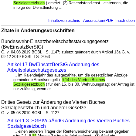
Sozialgesetzbuch
) ersetzt. (2) Reservistendienst Leistenden, die
infolge der Dienstleistung ...
Inhaltsverzeichnis
|
Ausdrucken/PDF
|
nach oben
Zitate in Änderungsvorschriften
Bundeswehr-Einsatzbereitschaftsstärkungsgesetz
(BwEinsatzBerStG)
G. v. 04.08.2019 BGBl. I S. 1147; zuletzt geändert durch Artikel 13a G. v.
09.12.2019 BGBl. I S. 2053
Artikel 17 BwEinsatzBerStG Änderung des
Arbeitsplatzschutzgesetzes
... im Kalenderjahr das ausgezahlte, um die gesetzlichen Abzüge
geminderte Arbeitsentgelt (
§ 14 des Vierten Buches
Sozialgesetzbuch
) für den 15. bis 30. Wehrübungstag; der Antrag ist
nur zulässig, wenn er ...
Drittes Gesetz zur Änderung des Vierten Buches
Sozialgesetzbuch und anderer Gesetze
G. v. 05.08.2010 BGBl. I S. 1127
Artikel 1 3. SGBIVuaÄndG Änderung des Vierten Buches
Sozialgesetzbuch
... einen anderen Träger der Rentenversicherung bekannt gegeben
wird." 4. §
14
Absatz 3 wird wie folgt gefasst: „(3) Wird ein