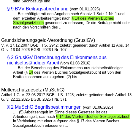
sind Sachbezüge und ...
§ 9 BVV Beitragsabrechnung
(vom 01.01.2025)
... Beschäftigte mit den Angaben nach Absatz 1 Satz 1 Nr. 1 und
dem erzielten Arbeitsentgelt nach
§ 14 des Vierten Buches
Sozialgesetzbuch
gesondert zu erfassen, für die Beiträge nicht oder
nach den Vorschriften des ...
Grundsicherungsgeld-Verordnung (GrusiGV)
V. v. 17.12.2007 BGBl. I S. 2942; zuletzt geändert durch Artikel 11 Abs. 14
G. v. 16.04.2026 BGBl. 2026 I Nr. 107
§ 2 GrusiGV Berechnung des Einkommens aus
nichtselbständiger Arbeit
(vom 01.08.2016)
... Bei der Berechnung des Einkommens aus nichtselbständiger
Arbeit (§
14
des Vierten Buches Sozialgesetzbuch) ist von den
Bruttoeinnahmen auszugehen. (2) bis ...
Mutterschutzgesetz (MuSchG)
Artikel 1 G. v. 23.05.2017 BGBl. I S. 1228; zuletzt geändert durch Artikel 13
G. v. 22.12.2025 BGBl. 2025 I Nr. 371
§ 2 MuSchG Begriffsbestimmungen
(vom 01.06.2025)
... (5) Arbeitsentgelt im Sinne dieses Gesetzes ist das
Arbeitsentgelt, das nach
§ 14 des Vierten Buches Sozialgesetzbuch
in Verbindung mit einer aufgrund des § 17 des Vierten Buches
Sozialgesetzbuch erlassenen ...