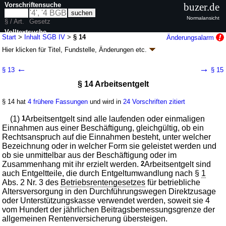
Vorschriftensuche
buzer.de
Normalansicht
§ / Art.
Gesetz
Volltextsuche
Start
>
Inhalt SGB IV
>
§ 14
Änderungsalarm
Hier klicken für
Titel, Fundstelle, Änderungen
etc.
nur in SGB IV
§ 14 - Viertes Buch Sozialgesetzbuch (SGB IV) -
←
→
§ 13
§ 15
Gemeinsame Vorschriften für die
§ 14 Arbeitsentgelt
Sozialversicherung - (SGB IV)
neugefasst durch B. v. 12.11.2009
BGBl. I S. 3710
, 3973, 2011 I 363;
§ 14 hat
4 frühere Fassungen
und wird in
24 Vorschriften zitiert
zuletzt geändert durch
Artikel 2
G. v. 24.07.2026
BGBl. 2026 I Nr. 228
Geltung ab 01.07.1977; FNA: 860-4-1
Sozialgesetzbuch
(1)
1
Arbeitsentgelt sind alle laufenden oder einmaligen
202 weitere Fassungen
|
wird in 1127 Vorschriften zitiert
Einnahmen aus einer Beschäftigung, gleichgültig, ob ein
Rechtsanspruch auf die Einnahmen besteht, unter welcher
Erster Abschnitt Grundsätze und Begriffsbestimmungen
Bezeichnung oder in welcher Form sie geleistet werden und
Dritter Titel Arbeitsentgelt und sonstiges Einkommen
ob sie unmittelbar aus der Beschäftigung oder im
Zusammenhang mit ihr erzielt werden.
2
Arbeitsentgelt sind
auch Entgeltteile, die durch Entgeltumwandlung nach §
1
Abs. 2 Nr. 3 des
Betriebsrentengesetzes
für betriebliche
Altersversorgung in den Durchführungswegen Direktzusage
oder Unterstützungskasse verwendet werden, soweit sie 4
vom Hundert der jährlichen Beitragsbemessungsgrenze der
allgemeinen Rentenversicherung übersteigen.