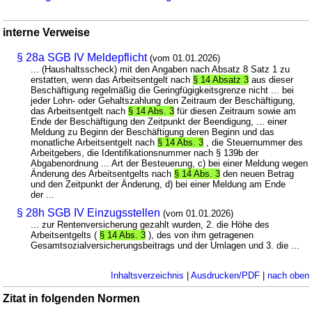
interne Verweise
§ 28a SGB IV Meldepflicht
(vom 01.01.2026)
... (Haushaltsscheck) mit den Angaben nach Absatz 8 Satz 1 zu
erstatten, wenn das Arbeitsentgelt nach
§ 14 Absatz 3
aus dieser
Beschäftigung regelmäßig die Geringfügigkeitsgrenze nicht ... bei
jeder Lohn- oder Gehaltszahlung den Zeitraum der Beschäftigung,
das Arbeitsentgelt nach
§ 14 Abs. 3
für diesen Zeitraum sowie am
Ende der Beschäftigung den Zeitpunkt der Beendigung, ... einer
Meldung zu Beginn der Beschäftigung deren Beginn und das
monatliche Arbeitsentgelt nach
§ 14 Abs. 3
, die Steuernummer des
Arbeitgebers, die Identifikationsnummer nach § 139b der
Abgabenordnung ... Art der Besteuerung, c) bei einer Meldung wegen
Änderung des Arbeitsentgelts nach
§ 14 Abs. 3
den neuen Betrag
und den Zeitpunkt der Änderung, d) bei einer Meldung am Ende
der ...
§ 28h SGB IV Einzugsstellen
(vom 01.01.2026)
... zur Rentenversicherung gezahlt wurden, 2. die Höhe des
Arbeitsentgelts (
§ 14 Abs. 3
), des von ihm getragenen
Gesamtsozialversicherungsbeitrags und der Umlagen und 3. die ...
Inhaltsverzeichnis
|
Ausdrucken/PDF
|
nach oben
Zitat in folgenden Normen