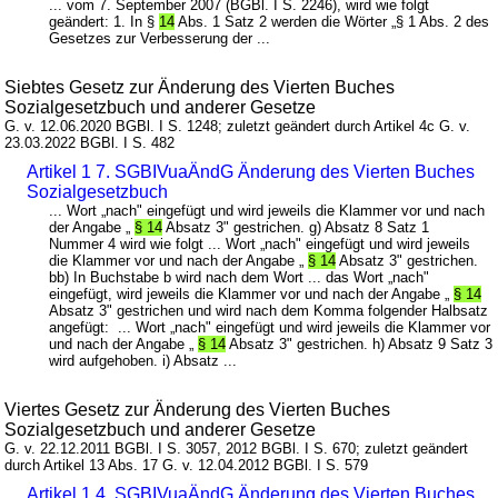
... vom 7. September 2007 (BGBl. I S. 2246), wird wie folgt
geändert: 1. In §
14
Abs. 1 Satz 2 werden die Wörter „§ 1 Abs. 2 des
Gesetzes zur Verbesserung der ...
Siebtes Gesetz zur Änderung des Vierten Buches
Sozialgesetzbuch und anderer Gesetze
G. v. 12.06.2020 BGBl. I S. 1248; zuletzt geändert durch Artikel 4c G. v.
23.03.2022 BGBl. I S. 482
Artikel 1 7. SGBIVuaÄndG Änderung des Vierten Buches
Sozialgesetzbuch
... Wort „nach" eingefügt und wird jeweils die Klammer vor und nach
der Angabe „
§ 14
Absatz 3" gestrichen. g) Absatz 8 Satz 1
Nummer 4 wird wie folgt ... Wort „nach" eingefügt und wird jeweils
die Klammer vor und nach der Angabe „
§ 14
Absatz 3" gestrichen.
bb) In Buchstabe b wird nach dem Wort ... das Wort „nach"
eingefügt, wird jeweils die Klammer vor und nach der Angabe „
§ 14
Absatz 3" gestrichen und wird nach dem Komma folgender Halbsatz
angefügt: ... Wort „nach" eingefügt und wird jeweils die Klammer vor
und nach der Angabe „
§ 14
Absatz 3" gestrichen. h) Absatz 9 Satz 3
wird aufgehoben. i) Absatz ...
Viertes Gesetz zur Änderung des Vierten Buches
Sozialgesetzbuch und anderer Gesetze
G. v. 22.12.2011 BGBl. I S. 3057, 2012 BGBl. I S. 670; zuletzt geändert
durch Artikel 13 Abs. 17 G. v. 12.04.2012 BGBl. I S. 579
Artikel 1 4. SGBIVuaÄndG Änderung des Vierten Buches