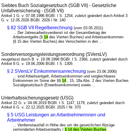
Siebtes Buch Sozialgesetzbuch (SGB VII) - Gesetzliche
Unfallversicherung - (SGB VII)
Artikel 1 G. v. 07.08.1996 BGBl. I S. 1254; zuletzt geändert durch Artikel 3
G. v. 12.05.2026 BGBl. 2026 I Nr. 140
§ 82 SGB VII Regelberechnung
(vom 03.05.2011)
... Der Jahresarbeitsverdienst ist der Gesamtbetrag der
Arbeitsentgelte (§
14
des Vierten Buches) und Arbeitseinkommen
(§ 15 des Vierten Buches) des Versicherten in den ...
Sonderversorgungsleistungsverordnung (SVersLV)
neugefasst durch B. v. 19.08.1998 BGBl. I S. 2366; zuletzt geändert durch
Artikel 8 G. v. 19.06.2006 BGBl. I S. 1305
§ 2 SVersLV Einkommensanrechnung
(vom 23.06.2006)
... sind Arbeitsentgelt, Arbeitseinkommen und vergleichbares
Einkommen im Sinne der §§
14
, 15, 18a Abs. 2 des Vierten Buches
Sozialgesetzbuch (Erwerbseinkommen) sowie ...
Unterhaltssicherungsgesetz (USG)
Artikel 22 G. v. 04.08.2019 BGBl. I S. 1147, 1179; zuletzt geändert durch
Artikel 6 G. v. 22.12.2025 BGBl. 2025 I Nr. 370
§ 5 USG Leistungen an Arbeitnehmerinnen und
Arbeitnehmer
... Verdienstausfall in Höhe des um die gesetzlichen Abzüge
verminderten Arbeitsentgelts (
§ 14 des Vierten Buches