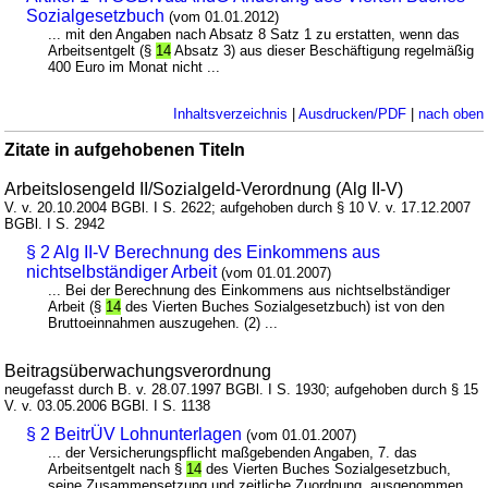
Sozialgesetzbuch
(vom 01.01.2012)
... mit den Angaben nach Absatz 8 Satz 1 zu erstatten, wenn das
Arbeitsentgelt (§
14
Absatz 3) aus dieser Beschäftigung regelmäßig
400 Euro im Monat nicht ...
Inhaltsverzeichnis
|
Ausdrucken/PDF
|
nach oben
Zitate in aufgehobenen Titeln
Arbeitslosengeld II/Sozialgeld-Verordnung (Alg II-V)
V. v. 20.10.2004 BGBl. I S. 2622; aufgehoben durch § 10 V. v. 17.12.2007
BGBl. I S. 2942
§ 2 Alg II-V Berechnung des Einkommens aus
nichtselbständiger Arbeit
(vom 01.01.2007)
... Bei der Berechnung des Einkommens aus nichtselbständiger
Arbeit (§
14
des Vierten Buches Sozialgesetzbuch) ist von den
Bruttoeinnahmen auszugehen. (2) ...
Beitragsüberwachungsverordnung
neugefasst durch B. v. 28.07.1997 BGBl. I S. 1930; aufgehoben durch § 15
V. v. 03.05.2006 BGBl. I S. 1138
§ 2 BeitrÜV Lohnunterlagen
(vom 01.01.2007)
... der Versicherungspflicht maßgebenden Angaben, 7. das
Arbeitsentgelt nach §
14
des Vierten Buches Sozialgesetzbuch,
seine Zusammensetzung und zeitliche Zuordnung, ausgenommen ...