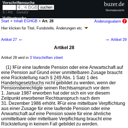
Vorschriftensuche
buzer.de
Normalansicht
§ / Art.
Gesetz
Volltextsuche
Start
>
Inhalt EGHGB
>
Art. 28
Änderungsalarm
Hier klicken für
Titel, Fundstelle, Änderungen
etc.
nur in EGHGB
Artikel 28 - Einführungsgesetz zum
←
→
Artikel 27
Artikel 29
Handelsgesetzbuch (EGHGB
k.a.Abk.
)
Artikel 28
G. v. 10.05.1897 RGBl. S. 437; zuletzt geändert durch
Artikel 2
G. v.
23.10.2024
BGBl. 2024 I Nr. 323
Artikel 28 wird in
3 Vorschriften zitiert
Geltung ab 01.01.1900; FNA: 4101-1
Nebenvorschriften zum
Handelsgesetzbuch
(1)
1
Für eine laufende Pension oder eine Anwartschaft auf
53 weitere Fassungen
|
wird in 113 Vorschriften zitiert
eine Pension auf Grund einer unmittelbaren Zusage braucht
Zweiter Abschnitt Übergangsvorschriften zum
eine Rückstellung nach §
249
Abs. 1 Satz 1 des
Bilanzrichtlinien-Gesetz
Handelsgesetzbuchs
nicht gebildet zu werden, wenn der
Pensionsberechtigte seinen Rechtsanspruch vor dem
1. Januar 1987 erworben hat oder sich ein vor diesem
Zeitpunkt erworbener Rechtsanspruch nach dem
31. Dezember 1986 erhöht.
2
Für eine mittelbare Verpflichtung
aus einer Zusage für eine laufende Pension oder eine
Anwartschaft auf eine Pension sowie für eine ähnliche
unmittelbare oder mittelbare Verpflichtung braucht eine
Rückstellung in keinem Fall gebildet zu werden.