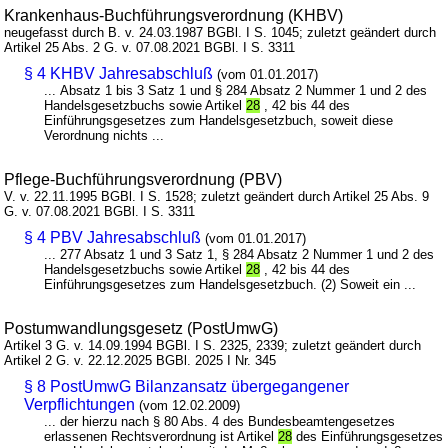
Krankenhaus-Buchführungsverordnung (KHBV)
neugefasst durch B. v. 24.03.1987 BGBl. I S. 1045; zuletzt geändert durch
Artikel 25 Abs. 2 G. v. 07.08.2021 BGBl. I S. 3311
§ 4 KHBV Jahresabschluß
(vom 01.01.2017)
... Absatz 1 bis 3 Satz 1 und § 284 Absatz 2 Nummer 1 und 2 des
Handelsgesetzbuchs sowie Artikel
28
, 42 bis 44 des
Einführungsgesetzes zum Handelsgesetzbuch, soweit diese
Verordnung nichts ...
Pflege-Buchführungsverordnung (PBV)
V. v. 22.11.1995 BGBl. I S. 1528; zuletzt geändert durch Artikel 25 Abs. 9
G. v. 07.08.2021 BGBl. I S. 3311
§ 4 PBV Jahresabschluß
(vom 01.01.2017)
... 277 Absatz 1 und 3 Satz 1, § 284 Absatz 2 Nummer 1 und 2 des
Handelsgesetzbuchs sowie Artikel
28
, 42 bis 44 des
Einführungsgesetzes zum Handelsgesetzbuch. (2) Soweit ein ...
Postumwandlungsgesetz (PostUmwG)
Artikel 3 G. v. 14.09.1994 BGBl. I S. 2325, 2339; zuletzt geändert durch
Artikel 2 G. v. 22.12.2025 BGBl. 2025 I Nr. 345
§ 8 PostUmwG Bilanzansatz übergegangener
Verpflichtungen
(vom 12.02.2009)
... der hierzu nach § 80 Abs. 4 des Bundesbeamtengesetzes
erlassenen Rechtsverordnung ist Artikel
28
des Einführungsgesetzes