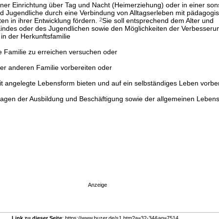
einer Einrichtung über Tag und Nacht (Heimerziehung) oder in einer son
d Jugendliche durch eine Verbindung von Alltagserleben mit pädagogi
en in ihrer Entwicklung fördern.
2
Sie soll entsprechend dem Alter und
indes oder des Jugendlichen sowie den Möglichkeiten der Verbesseru
n der Herkunftsfamilie
e Familie zu erreichen versuchen oder
ner anderen Familie vorbereiten oder
it angelegte Lebensform bieten und auf ein selbständiges Leben vorber
Fragen der Ausbildung und Beschäftigung sowie der allgemeinen Leben
Anzeige
Link zu dieser Seite
: https://www.buzer.de/s1.htm?a=32-34&ag=7514