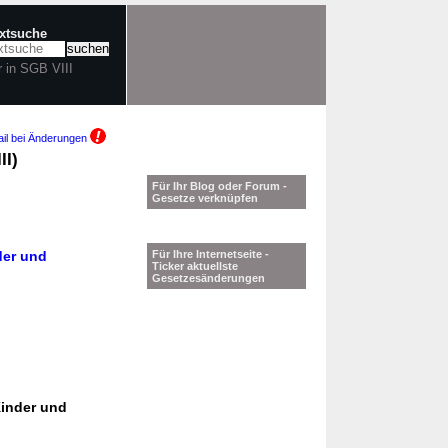
extsuche
r in SGB VIII
il bei Änderungen
II)
Für Ihr Blog oder Forum -
Gesetze verknüpfen
der und
Für Ihre Internetseite -
Ticker aktuellste
Gesetzesänderungen
Kinder und