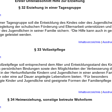
Erster Unterabschnitt Hilfe zur Erziehung
§ 32 Erziehung in einer Tagesgruppe
t
einer Tagesgruppe soll die Entwicklung des Kindes oder des Jugendlich
egleitung der schulischen Förderung und Elternarbeit unterstützen un
 des Jugendlichen in seiner Familie sichern.
2
Die Hilfe kann auch in g
ge geleistet werden.
Inhaltsverzeichnis
|
Ausdru
§ 33 Vollzeitpflege
t
Vollzeitpflege soll entsprechend dem Alter und Entwicklungsstand des K
 persönlichen Bindungen sowie den Möglichkeiten der Verbesserung d
 der Herkunftsfamilie Kindern und Jugendlichen in einer anderen Famil
lfe oder eine auf Dauer angelegte Lebensform bieten.
2
Für besonders
igte Kinder und Jugendliche sind geeignete Formen der Familienpflege
Inhaltsverzeichnis
|
Ausdru
§ 34 Heimerziehung, sonstige betreute Wohnform
t