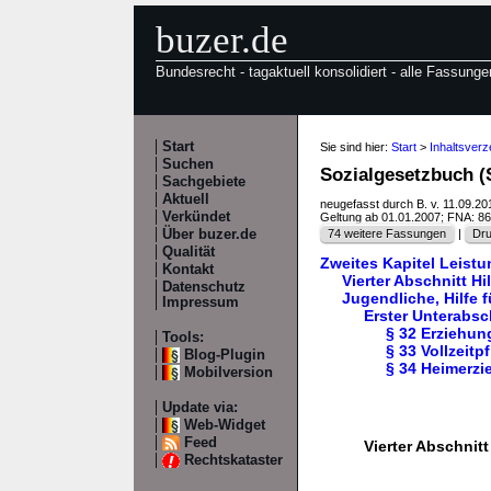
buzer.de
Bundesrecht - tagaktuell konsolidiert - alle Fassunge
Start
Sie sind hier:
Start
>
Inhaltsverz
Suchen
Sozialgesetzbuch (S
Sachgebiete
Aktuell
neugefasst durch B. v. 11.09.2
Verkündet
Geltung ab 01.01.2007; FNA: 8
Über buzer.de
74 weitere Fassungen
|
Dru
Qualität
Zweites Kapitel Leist
Kontakt
Vierter Abschnitt Hi
Datenschutz
Jugendliche, Hilfe f
Impressum
Erster Unterabsch
§ 32 Erziehun
Tools:
§ 33 Vollzeitp
Blog-Plugin
§ 34 Heimerzi
Mobilversion
Update via:
Web-Widget
Feed
Vierter Abschnitt
Rechtskataster