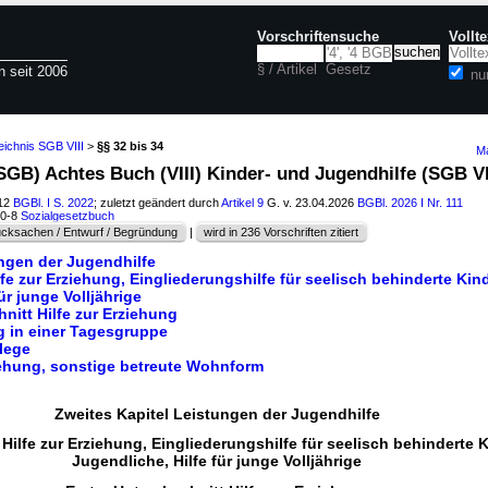
Vorschriftensuche
Vollt
§ / Artikel
Gesetz
n seit 2006
nu
eichnis SGB VIII
>
§§ 32 bis 34
Ma
GB) Achtes Buch (VIII) Kinder- und Jugendhilfe (SGB VI
012
BGBl. I S. 2022
; zuletzt geändert durch
Artikel 9
G. v. 23.04.2026
BGBl. 2026 I Nr. 111
60-8
Sozialgesetzbuch
cksachen / Entwurf / Begründung
|
wird in 236 Vorschriften zitiert
ungen der Jugendhilfe
lfe zur Erziehung, Eingliederungshilfe für seelisch behinderte Kin
ür junge Volljährige
nitt Hilfe zur Erziehung
g in einer Tagesgruppe
flege
ehung, sonstige betreute Wohnform
Zweites Kapitel Leistungen der Jugendhilfe
 Hilfe zur Erziehung, Eingliederungshilfe für seelisch behinderte 
Jugendliche, Hilfe für junge Volljährige