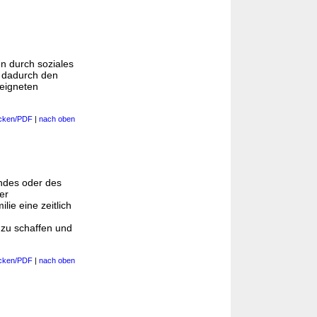
en durch soziales
d dadurch den
eeigneten
cken/PDF
|
nach oben
indes oder des
er
ie eine zeitlich
 zu schaffen und
cken/PDF
|
nach oben