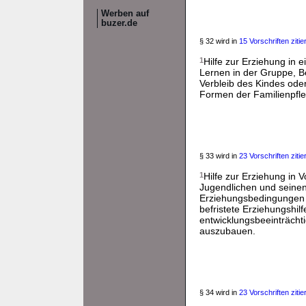
Werben auf
buzer.de
§ 32 wird in
15 Vorschriften zitier
1
Hilfe zur Erziehung in 
Lernen in der Gruppe, B
Verbleib des Kindes oder
Formen der Familienpfle
§ 33 wird in
23 Vorschriften zitier
1
Hilfe zur Erziehung in 
Jugendlichen und seinen
Erziehungsbedingungen in
befristete Erziehungshi
entwicklungsbeeinträcht
auszubauen.
§ 34 wird in
23 Vorschriften zitier