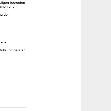
stigen betreuten
schen und
ng der
eiten.
sführung beraten