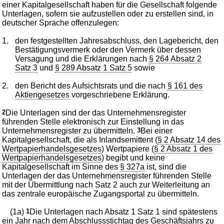
einer Kapitalgesellschaft haben für die Gesellschaft folgende
Unterlagen, sofern sie aufzustellen oder zu erstellen sind, in
deutscher Sprache offenzulegen:
1.
den festgestellten Jahresabschluss, den Lagebericht, den
Bestätigungsvermerk oder den Vermerk über dessen
Versagung und die Erklärungen nach
§ 264 Absatz 2
Satz 3
und
§ 289 Absatz 1 Satz 5
sowie
2.
den Bericht des Aufsichtsrats und die nach
§ 161 des
Aktiengesetzes
vorgeschriebene Erklärung.
2
Die Unterlagen sind der das Unternehmensregister
führenden Stelle elektronisch zur Einstellung in das
Unternehmensregister zu übermitteln.
3
Bei einer
Kapitalgesellschaft, die als Inlandsemittent (
§ 2 Absatz 14 des
Wertpapierhandelsgesetzes
) Wertpapiere (
§ 2 Absatz 1 des
Wertpapierhandelsgesetzes
) begibt und keine
Kapitalgesellschaft im Sinne des
§ 327a
ist, sind die
Unterlagen der das Unternehmensregister führenden Stelle
mit der Übermittlung nach Satz 2 auch zur Weiterleitung an
das zentrale europäische Zugangsportal zu übermitteln.
(1a)
1
Die Unterlagen nach Absatz 1 Satz 1 sind spätestens
ein Jahr nach dem Abschlussstichtag des Geschäftsjahrs zu