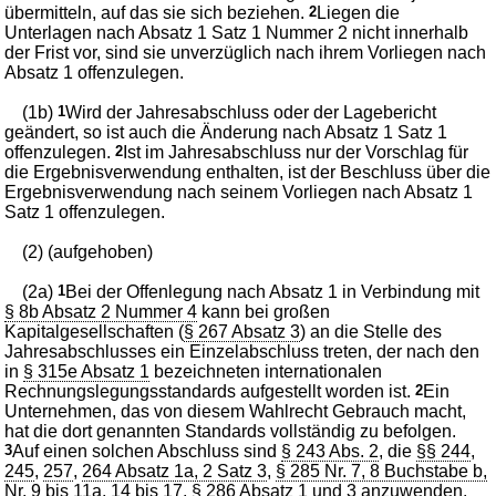
übermitteln, auf das sie sich beziehen.
2
Liegen die
Unterlagen nach Absatz 1 Satz 1 Nummer 2 nicht innerhalb
der Frist vor, sind sie unverzüglich nach ihrem Vorliegen nach
Absatz 1 offenzulegen.
(1b)
1
Wird der Jahresabschluss oder der Lagebericht
geändert, so ist auch die Änderung nach Absatz 1 Satz 1
offenzulegen.
2
Ist im Jahresabschluss nur der Vorschlag für
die Ergebnisverwendung enthalten, ist der Beschluss über die
Ergebnisverwendung nach seinem Vorliegen nach Absatz 1
Satz 1 offenzulegen.
(2) (aufgehoben)
(2a)
1
Bei der Offenlegung nach Absatz 1 in Verbindung mit
§ 8b Absatz 2 Nummer 4
kann bei großen
Kapitalgesellschaften (
§ 267 Absatz 3
) an die Stelle des
Jahresabschlusses ein Einzelabschluss treten, der nach den
in
§ 315e Absatz 1
bezeichneten internationalen
Rechnungslegungsstandards aufgestellt worden ist.
2
Ein
Unternehmen, das von diesem Wahlrecht Gebrauch macht,
hat die dort genannten Standards vollständig zu befolgen.
3
Auf einen solchen Abschluss sind
§ 243 Abs. 2
, die
§§ 244
,
245
,
257
,
264 Absatz 1a, 2 Satz 3
,
§ 285 Nr. 7, 8 Buchstabe b,
Nr. 9 bis 11a, 14 bis 17
,
§ 286 Absatz 1 und 3
anzuwenden.