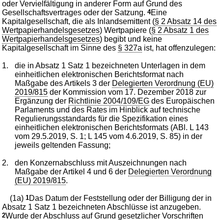
oder Vervielfältigung in anderer Form auf Grund des
Gesellschaftsvertrages oder der Satzung.
4
Eine
Kapitalgesellschaft, die als Inlandsemittent (
§ 2 Absatz 14 des
Wertpapierhandelsgesetzes
) Wertpapiere (
§ 2 Absatz 1 des
Wertpapierhandelsgesetzes
) begibt und keine
Kapitalgesellschaft im Sinne des
§ 327a
ist, hat offenzulegen:
1.
die in Absatz 1 Satz 1 bezeichneten Unterlagen in dem
einheitlichen elektronischen Berichtsformat nach
Maßgabe des Artikels 3 der
Delegierten Verordnung (EU)
2019/815
der Kommission vom 17. Dezember 2018 zur
Ergänzung der
Richtlinie 2004/109/EG
des Europäischen
Parlaments und des Rates im Hinblick auf technische
Regulierungsstandards für die Spezifikation eines
einheitlichen elektronischen Berichtsformats (ABl. L 143
vom 29.5.2019, S. 1; L 145 vom 4.6.2019, S. 85) in der
jeweils geltenden Fassung;
2.
den Konzernabschluss mit Auszeichnungen nach
Maßgabe der Artikel 4 und 6 der
Delegierten Verordnung
(EU) 2019/815
.
(1a)
1
Das Datum der Feststellung oder der Billigung der in
Absatz 1 Satz 1 bezeichneten Abschlüsse ist anzugeben.
2
Wurde der Abschluss auf Grund gesetzlicher Vorschriften