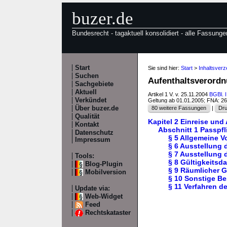
buzer.de
Bundesrecht - tagaktuell konsolidiert - alle Fassunge
Start
Sie sind hier:
Start
>
Inhaltsverz
Suchen
Aufenthaltsverordn
Sachgebiete
Aktuell
Artikel 1 V. v. 25.11.2004
BGBl. I
Verkündet
Geltung ab 01.01.2005; FNA: 2
Über buzer.de
80 weitere Fassungen
|
Dru
Qualität
Kapitel 2 Einreise und
Kontakt
Abschnitt 1 Passpfl
Datenschutz
§ 5 Allgemeine 
Impressum
§ 6 Ausstellung 
§ 7 Ausstellung 
Tools:
§ 8 Gültigkeitsd
Blog-Plugin
§ 9 Räumlicher 
Mobilversion
§ 10 Sonstige B
§ 11 Verfahren d
Update via:
Web-Widget
Feed
Rechtskataster