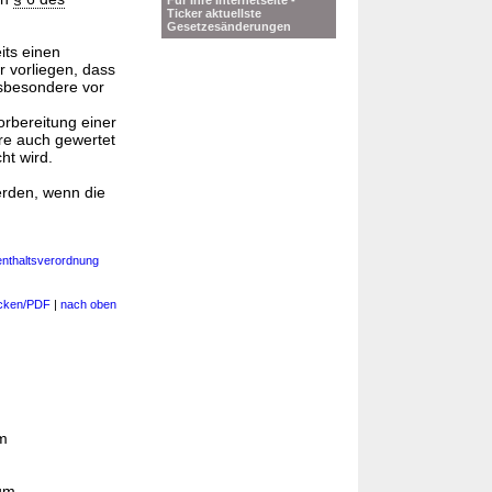
Für Ihre Internetseite -
Ticker aktuellste
Gesetzesänderungen
its einen
r vorliegen, dass
nsbesondere vor
rbereitung einer
re auch gewertet
ht wird.
werden, wenn die
enthaltsverordnung
cken/PDF
|
nach oben
um
zum