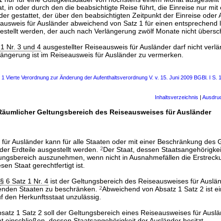
t, in oder durch den die beabsichtigte Reise führt, die Einreise nur mit
er gestattet, der über den beabsichtigten Zeitpunkt der Einreise oder 
iseausweis für Ausländer abweichend von Satz 1 für einen entsprechend
estellt werden, der auch nach Verlängerung zwölf Monate nicht übersch
 1 Nr. 3 und 4
ausgestellter Reiseausweis für Ausländer darf nicht verl
längerung ist im Reiseausweis für Ausländer zu vermerken.
s 1 Vierte Verordnung zur Änderung der Aufenthaltsverordnung V. v. 15. Juni 2009 BGBl. I S. 
Inhaltsverzeichnis
|
Ausdru
Räumlicher Geltungsbereich des Reiseausweises für Ausländer
für Ausländer kann für alle Staaten oder mit einer Beschränkung des 
der Erdteile ausgestellt werden.
2
Der Staat, dessen Staatsangehörigkei
ltungsbereich auszunehmen, wenn nicht in Ausnahmefällen die Erstreck
en Staat gerechtfertigt ist.
§ 6 Satz 1 Nr. 4
ist der Geltungsbereich des Reiseausweises für Auslän
fenden Staaten zu beschränken.
2
Abweichend von Absatz 1 Satz 2 ist e
f den Herkunftsstaat unzulässig.
satz 1 Satz 2 soll der Geltungsbereich eines Reiseausweises für Auslä
t einschließen, dessen Staatsangehörigkeit der Ausländer besitzt.