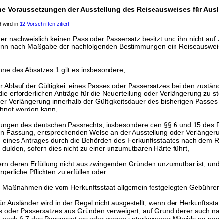
ne Voraussetzungen der Ausstellung des Reiseausweises für Aus
 wird in
12 Vorschriften zitiert
der nachweislich keinen Pass oder Passersatz besitzt und ihn nicht au
ann nach Maßgabe der nachfolgenden Bestimmungen ein Reiseausweis
nne des Absatzes 1 gilt es insbesondere,
vor Ablauf der Gültigkeit eines Passes oder Passersatzes bei den zust
die erforderlichen Anträge für die Neuerteilung oder Verlängerung zu st
er Verlängerung innerhalb der Gültigkeitsdauer des bisherigen Passes
hnet werden kann,
mungen des deutschen Passrechts, insbesondere den
§§ 6
und
15 des 
den Fassung, entsprechenden Weise an der Ausstellung oder Verlänger
 eines Antrages durch die Behörden des Herkunftsstaates nach dem R
 dulden, sofern dies nicht zu einer unzumutbaren Härte führt,
fern deren Erfüllung nicht aus zwingenden Gründen unzumutbar ist, un
gerliche Pflichten zu erfüllen oder
en Maßnahmen die vom Herkunftsstaat allgemein festgelegten Gebühren
ür Ausländer wird in der Regel nicht ausgestellt, wenn der Herkunftssta
es oder Passersatzes aus Gründen verweigert, auf Grund derer auch 
e nach
§ 7 des Passgesetzes
oder wegen unterlassener Mitwirkung na