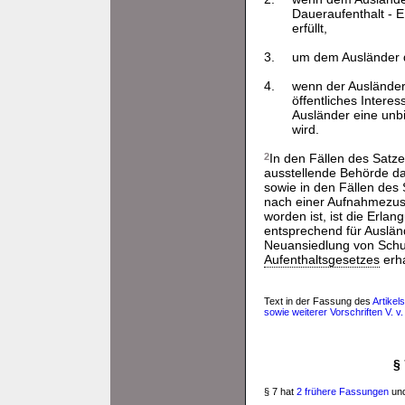
Daueraufenthalt - E
erfüllt,
3.
um dem Ausländer d
4.
wenn der Ausländer 
öffentliches Intere
Ausländer eine unbi
wird.
2
In den Fällen des Satz
ausstellende Behörde d
sowie in den Fällen de
nach einer Aufnahmezu
worden ist, ist die Erl
entsprechend für Auslän
Neuansiedlung von Schut
Aufenthaltsgesetzes
erha
Text in der Fassung des
Artike
sowie weiterer Vorschriften V. v
§
§ 7 hat
2 frühere Fassungen
und