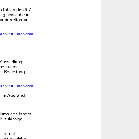
en Fällen des
§ 7
ung sowie die im
senden Staaten
cken/PDF
|
nach oben
Ausstellung
se in das
n Begleitung
cken/PDF
|
nach oben
r im Ausland
iums des Innern,
die zulässige
 nur mit
st eine solche