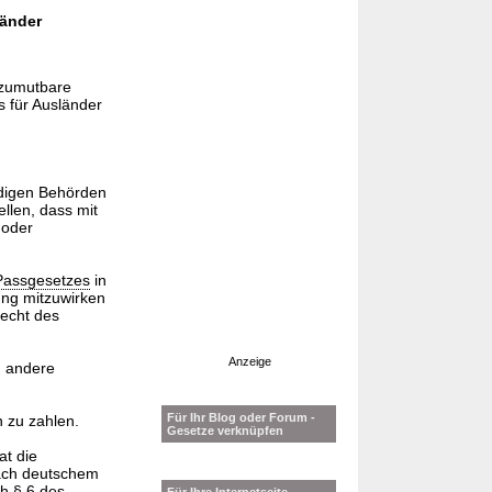
länder
f zumutbare
 für Ausländer
ändigen Behörden
ellen, dass mit
 oder
Passgesetzes
in
ung mitzuwirken
echt des
Anzeige
d andere
Für Ihr Blog oder Forum -
 zu zahlen.
Gesetze verknüpfen
at die
nach deutschem
ch
§ 6 des