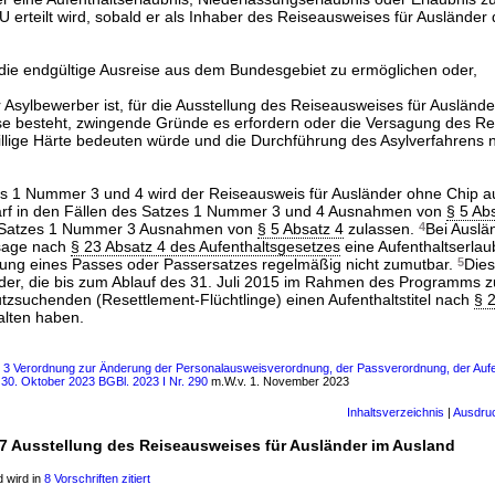
U erteilt wird, sobald er als Inhaber des Reiseausweises für Ausländer d
ie endgültige Ausreise aus dem Bundesgebiet zu ermöglichen oder,
Asylbewerber ist, für die Ausstellung des Reiseausweises für Auslände
sse besteht, zwingende Gründe es erfordern oder die Versagung des Re
llige Härte bedeuten würde und die Durchführung des Asylverfahrens n
es 1 Nummer 3 und 4 wird der Reiseausweis für Ausländer ohne Chip au
arf in den Fällen des Satzes 1 Nummer 3 und 4 Ausnahmen von
§ 5 Ab
s Satzes 1 Nummer 3 Ausnahmen von
§ 5 Absatz 4
zulassen.
4
Bei Auslä
sage nach
§ 23 Absatz 4 des Aufenthaltsgesetzes
eine Aufenthaltserlaub
angung eines Passes oder Passersatzes regelmäßig nicht zumutbar.
5
Dies 
der, die bis zum Ablauf des 31. Juli 2015 im Rahmen des Programms z
zsuchenden (Resettlement-Flüchtlinge) einen Aufenthaltstitel nach
§ 
lten haben.
ls 3 Verordnung zur Änderung der Personalausweisverordnung, der Passverordnung, der Auf
. 30. Oktober 2023 BGBl. 2023 I Nr. 290
m.W.v. 1. November 2023
Inhaltsverzeichnis
|
Ausdru
 7 Ausstellung des Reiseausweises für Ausländer im Ausland
 wird in
8 Vorschriften zitiert