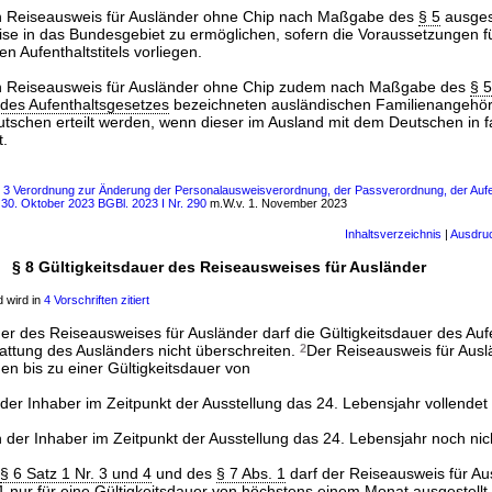
ein Reiseausweis für Ausländer ohne Chip nach Maßgabe des
§ 5
ausges
ise in das Bundesgebiet zu ermöglichen, sofern die Voraussetzungen fü
en Aufenthaltstitels vorliegen.
ein Reiseausweis für Ausländer ohne Chip zudem nach Maßgabe des
§ 5
3 des Aufenthaltsgesetzes
bezeichneten ausländischen Familienangehö
tschen erteilt werden, wenn dieser im Ausland mit dem Deutschen in fa
t.
ls 3 Verordnung zur Änderung der Personalausweisverordnung, der Passverordnung, der Auf
. 30. Oktober 2023 BGBl. 2023 I Nr. 290
m.W.v. 1. November 2023
Inhaltsverzeichnis
|
Ausdru
§ 8 Gültigkeitsdauer des Reiseausweises für Ausländer
 wird in
4 Vorschriften zitiert
er des Reiseausweises für Ausländer darf die Gültigkeitsdauer des Aufe
attung des Ausländers nicht überschreiten.
2
Der Reiseausweis für Ausl
en bis zu einer Gültigkeitsdauer von
er Inhaber im Zeitpunkt der Ausstellung das 24. Lebensjahr vollendet 
der Inhaber im Zeitpunkt der Ausstellung das 24. Lebensjahr noch nich
§ 6 Satz 1 Nr. 3 und 4
und des
§ 7 Abs. 1
darf der Reiseausweis für Au
 nur für eine Gültigkeitsdauer von höchstens einem Monat ausgestell