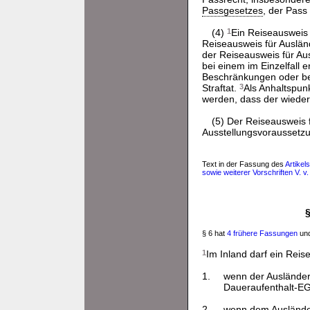
Passgesetzes
, der Pass
(4)
1
Ein Reiseausweis f
Reiseausweis für Auslän
der Reiseausweis für Au
bei einem im Einzelfall
Beschränkungen oder be
Straftat.
3
Als Anhaltspun
werden, dass der wieder
(5) Der Reiseausweis f
Ausstellungsvoraussetzu
Text in der Fassung des
Artike
sowie weiterer Vorschriften V. v
§ 6 hat
4 frühere Fassungen
und
1
Im Inland darf ein Rei
1.
wenn der Ausländer
Daueraufenthalt-EG 
2.
wenn dem Ausländer