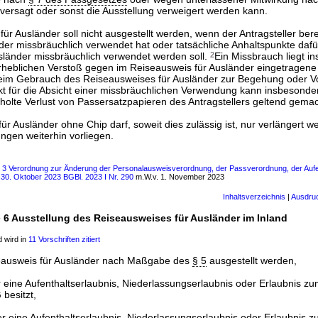
 versagt oder sonst die Ausstellung verweigert werden kann.
ür Ausländer soll nicht ausgestellt werden, wenn der Antragsteller bere
der missbräuchlich verwendet hat oder tatsächliche Anhaltspunkte dafü
sländer missbräuchlich verwendet werden soll.
2
Ein Missbrauch liegt i
 erheblichen Verstoß gegen im Reiseausweis für Ausländer eingetragene
im Gebrauch des Reiseausweises für Ausländer zur Begehung oder Vo
kt für die Absicht einer missbräuchlichen Verwendung kann insbesonde
holte Verlust von Passersatzpapieren des Antragstellers geltend gemac
ür Ausländer ohne Chip darf, soweit dies zulässig ist, nur verlängert 
ngen weiterhin vorliegen.
ls 3 Verordnung zur Änderung der Personalausweisverordnung, der Passverordnung, der Auf
. 30. Oktober 2023 BGBl. 2023 I Nr. 290
m.W.v. 1. November 2023
Inhaltsverzeichnis
|
Ausdru
§ 6 Ausstellung des Reiseausweises für Ausländer im Inland
 wird in
11 Vorschriften zitiert
seausweis für Ausländer nach Maßgabe des
§ 5
ausgestellt werden,
 eine Aufenthaltserlaubnis, Niederlassungserlaubnis oder Erlaubnis z
besitzt,
 eine Aufenthaltserlaubnis, Niederlassungserlaubnis oder Erlaubnis 