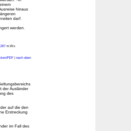
 einem
Ausreise hinaus
 längeren
reiten darf.
ängert werden.
1287
m.W.v.
cken/PDF
|
nach oben
Geltungsbereichs
t der Ausländer
ung des
der auf die den
ine Erstreckung
nder im Fall des