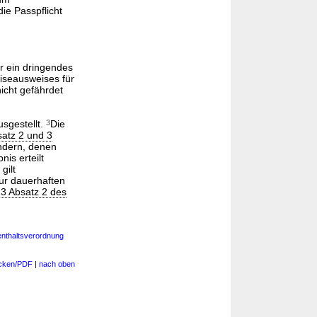
ie Passpflicht
r ein dringendes
iseausweises für
icht gefährdet
sgestellt.
3
Die
satz 2 und 3
ndern, denen
nis erteilt
gilt
ur dauerhaften
23 Absatz 2 des
enthaltsverordnung
cken/PDF
|
nach oben