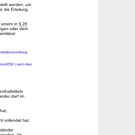
tellt werden, um
r die Erteilung
einem in
§ 28
rigen oder dem
miliärer
enthaltsverordnung
cken/PDF
|
nach oben
nthaltstitels
änder darf im
hat,
t vollendet hat.
sländer
t werden.
2
In