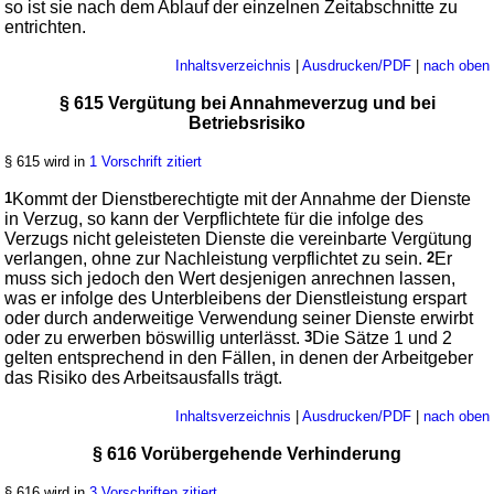
so ist sie nach dem Ablauf der einzelnen Zeitabschnitte zu
entrichten.
Inhaltsverzeichnis
|
Ausdrucken/PDF
|
nach oben
§ 615 Vergütung bei Annahmeverzug und bei
Betriebsrisiko
§ 615 wird in
1 Vorschrift zitiert
1
Kommt der Dienstberechtigte mit der Annahme der Dienste
in Verzug, so kann der Verpflichtete für die infolge des
Verzugs nicht geleisteten Dienste die vereinbarte Vergütung
verlangen, ohne zur Nachleistung verpflichtet zu sein.
2
Er
muss sich jedoch den Wert desjenigen anrechnen lassen,
was er infolge des Unterbleibens der Dienstleistung erspart
oder durch anderweitige Verwendung seiner Dienste erwirbt
oder zu erwerben böswillig unterlässt.
3
Die Sätze 1 und 2
gelten entsprechend in den Fällen, in denen der Arbeitgeber
das Risiko des Arbeitsausfalls trägt.
Inhaltsverzeichnis
|
Ausdrucken/PDF
|
nach oben
§ 616 Vorübergehende Verhinderung
§ 616 wird in
3 Vorschriften zitiert