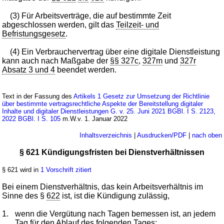
(3) Für Arbeitsverträge, die auf bestimmte Zeit
abgeschlossen werden, gilt das
Teilzeit- und
Befristungsgesetz
.
(4) Ein Verbrauchervertrag über eine digitale Dienstleistung
kann auch nach Maßgabe der
§§ 327c
,
327m
und
327r
Absatz 3 und 4
beendet werden.
Text in der Fassung des
Artikels 1 Gesetz zur Umsetzung der Richtlinie
über bestimmte vertragsrechtliche Aspekte der Bereitstellung digitaler
Inhalte und digitaler Dienstleistungen G. v. 25. Juni 2021 BGBl. I S. 2123,
2022 BGBl. I S. 105
m.W.v. 1. Januar 2022
Inhaltsverzeichnis
|
Ausdrucken/PDF
|
nach oben
§ 621 Kündigungsfristen bei Dienstverhältnissen
§ 621 wird in
1 Vorschrift zitiert
Bei einem Dienstverhältnis, das kein Arbeitsverhältnis im
Sinne des §
622
ist, ist die Kündigung zulässig,
1.
wenn die Vergütung nach Tagen bemessen ist, an jedem
Tag für den Ablauf des folgenden Tages;