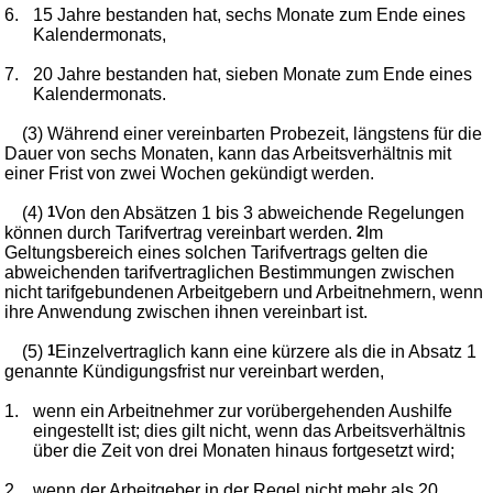
6.
15 Jahre bestanden hat, sechs Monate zum Ende eines
Kalendermonats,
7.
20 Jahre bestanden hat, sieben Monate zum Ende eines
Kalendermonats.
(3) Während einer vereinbarten Probezeit, längstens für die
Dauer von sechs Monaten, kann das Arbeitsverhältnis mit
einer Frist von zwei Wochen gekündigt werden.
(4)
1
Von den Absätzen 1 bis 3 abweichende Regelungen
können durch Tarifvertrag vereinbart werden.
2
Im
Geltungsbereich eines solchen Tarifvertrags gelten die
abweichenden tarifvertraglichen Bestimmungen zwischen
nicht tarifgebundenen Arbeitgebern und Arbeitnehmern, wenn
ihre Anwendung zwischen ihnen vereinbart ist.
(5)
1
Einzelvertraglich kann eine kürzere als die in Absatz 1
genannte Kündigungsfrist nur vereinbart werden,
1.
wenn ein Arbeitnehmer zur vorübergehenden Aushilfe
eingestellt ist; dies gilt nicht, wenn das Arbeitsverhältnis
über die Zeit von drei Monaten hinaus fortgesetzt wird;
2.
wenn der Arbeitgeber in der Regel nicht mehr als 20