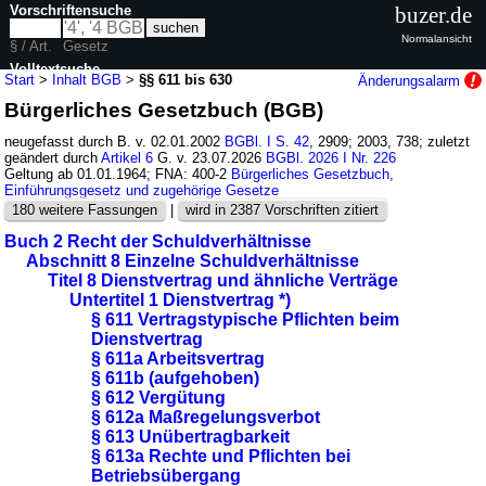
Vorschriftensuche
buzer.de
Normalansicht
§ / Art.
Gesetz
Volltextsuche
Start
>
Inhalt BGB
>
§§ 611 bis 630
Änderungsalarm
Bürgerliches Gesetzbuch (BGB)
nur in BGB
neugefasst durch B. v. 02.01.2002
BGBl. I S. 42
, 2909; 2003, 738; zuletzt
geändert durch
Artikel 6
G. v. 23.07.2026
BGBl. 2026 I Nr. 226
Geltung ab 01.01.1964; FNA: 400-2
Bürgerliches Gesetzbuch,
Einführungsgesetz und zugehörige Gesetze
180 weitere Fassungen
|
wird in 2387 Vorschriften zitiert
Buch 2 Recht der Schuldverhältnisse
Abschnitt 8 Einzelne Schuldverhältnisse
Titel 8 Dienstvertrag und ähnliche Verträge
Untertitel 1 Dienstvertrag *)
§ 611 Vertragstypische Pflichten beim
Dienstvertrag
§ 611a Arbeitsvertrag
§ 611b (aufgehoben)
§ 612 Vergütung
§ 612a Maßregelungsverbot
§ 613 Unübertragbarkeit
§ 613a Rechte und Pflichten bei
Betriebsübergang