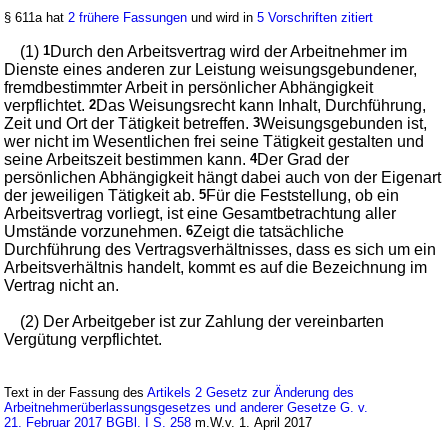
§ 611a hat
2 frühere Fassungen
und wird in
5 Vorschriften zitiert
(1)
1
Durch den Arbeitsvertrag wird der Arbeitnehmer im
Dienste eines anderen zur Leistung weisungsgebundener,
fremdbestimmter Arbeit in persönlicher Abhängigkeit
verpflichtet.
2
Das Weisungsrecht kann Inhalt, Durchführung,
Zeit und Ort der Tätigkeit betreffen.
3
Weisungsgebunden ist,
wer nicht im Wesentlichen frei seine Tätigkeit gestalten und
seine Arbeitszeit bestimmen kann.
4
Der Grad der
persönlichen Abhängigkeit hängt dabei auch von der Eigenart
der jeweiligen Tätigkeit ab.
5
Für die Feststellung, ob ein
Arbeitsvertrag vorliegt, ist eine Gesamtbetrachtung aller
Umstände vorzunehmen.
6
Zeigt die tatsächliche
Durchführung des Vertragsverhältnisses, dass es sich um ein
Arbeitsverhältnis handelt, kommt es auf die Bezeichnung im
Vertrag nicht an.
(2) Der Arbeitgeber ist zur Zahlung der vereinbarten
Vergütung verpflichtet.
Text in der Fassung des
Artikels 2 Gesetz zur Änderung des
Arbeitnehmerüberlassungsgesetzes und anderer Gesetze G. v.
21. Februar 2017 BGBl. I S. 258
m.W.v. 1. April 2017