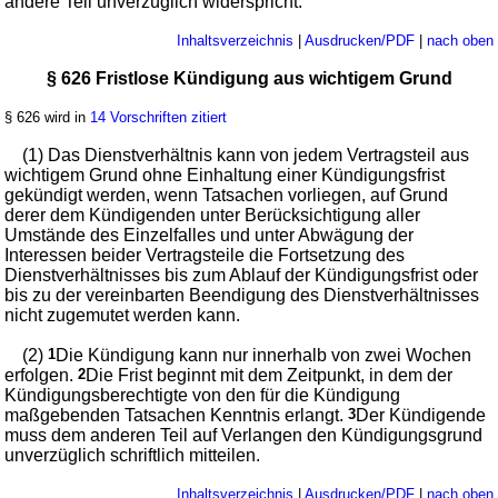
andere Teil unverzüglich widerspricht.
Inhaltsverzeichnis
|
Ausdrucken/PDF
|
nach oben
§ 626 Fristlose Kündigung aus wichtigem Grund
§ 626 wird in
14 Vorschriften zitiert
(1) Das Dienstverhältnis kann von jedem Vertragsteil aus
wichtigem Grund ohne Einhaltung einer Kündigungsfrist
gekündigt werden, wenn Tatsachen vorliegen, auf Grund
derer dem Kündigenden unter Berücksichtigung aller
Umstände des Einzelfalles und unter Abwägung der
Interessen beider Vertragsteile die Fortsetzung des
Dienstverhältnisses bis zum Ablauf der Kündigungsfrist oder
bis zu der vereinbarten Beendigung des Dienstverhältnisses
nicht zugemutet werden kann.
(2)
1
Die Kündigung kann nur innerhalb von zwei Wochen
erfolgen.
2
Die Frist beginnt mit dem Zeitpunkt, in dem der
Kündigungsberechtigte von den für die Kündigung
maßgebenden Tatsachen Kenntnis erlangt.
3
Der Kündigende
muss dem anderen Teil auf Verlangen den Kündigungsgrund
unverzüglich schriftlich mitteilen.
Inhaltsverzeichnis
|
Ausdrucken/PDF
|
nach oben