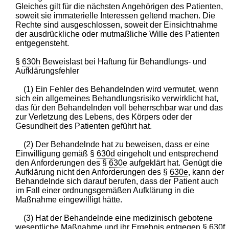
Gleiches gilt für die nächsten Angehörigen des Patienten,
soweit sie immaterielle Interessen geltend machen. Die
Rechte sind ausgeschlossen, soweit der Einsichtnahme
der ausdrückliche oder mutmaßliche Wille des Patienten
entgegensteht.
§
630h
Beweislast bei Haftung für Behandlungs- und
Aufklärungsfehler
(1) Ein Fehler des Behandelnden wird vermutet, wenn
sich ein allgemeines Behandlungsrisiko verwirklicht hat,
das für den Behandelnden voll beherrschbar war und das
zur Verletzung des Lebens, des Körpers oder der
Gesundheit des Patienten geführt hat.
(2) Der Behandelnde hat zu beweisen, dass er eine
Einwilligung gemäß §
630d
eingeholt und entsprechend
den Anforderungen des §
630e
aufgeklärt hat. Genügt die
Aufklärung nicht den Anforderungen des §
630e
, kann der
Behandelnde sich darauf berufen, dass der Patient auch
im Fall einer ordnungsgemäßen Aufklärung in die
Maßnahme eingewilligt hätte.
(3) Hat der Behandelnde eine medizinisch gebotene
wesentliche Maßnahme und ihr Ergebnis entgegen §
630f