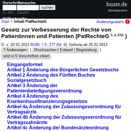
Vorschriftensuche
buzer.de
Normalansicht
§ / Art.
Gesetz
Volltextsuche
Start
>
Inhalt PatRechteG
Änderungsalarm
Gesetz zur Verbesserung der Rechte von
nur in PatRechteG
Patientinnen und Patienten (PatRechteG
k.a.Abk.
)
G. v. 20.02.2013
BGBl. I S. 277
(
Nr. 9
); Geltung ab 26.02.2013
7 Änderungen
|
Drucksachen / Entwurf / Begründung
|
wird in 5 Vorschriften zitiert
Eingangsformel
Artikel 1 Änderung des Bürgerlichen Gesetzbuchs
Artikel 2 Änderung des Fünften Buches
Sozialgesetzbuch
Artikel 3 Änderung der
Patientenbeteiligungsverordnung
Artikel 4 Änderung des
Krankenhausfinanzierungsgesetzes
Artikel 4a Änderung der Zulassungsverordnung für
Vertragsärzte
Artikel 4b Änderung der Zulassungsverordnung für
Vertragszahnärzte
Artikel 4c Änderung der Bundesärzteordnung