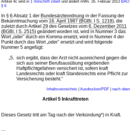
Artikel 4c wird in
1 Vorschrift zitiert
und ändert mWv. 26. Februar 2013
BÄO
§ 6
In §
6
Absatz 1 der
Bundesärzteordnung
in der Fassung der
Bekanntmachung vom
16. April 1987 (BGBl. I S. 1218
), die
zuletzt durch Artikel
29
des Gesetzes vom
6. Dezember 2011
(BGBl. I S. 2515
) geändert worden ist, wird in Nummer 3 das
Wort „oder" durch ein Komma ersetzt, wird in Nummer 4 der
Punkt durch das Wort „oder" ersetzt und wird folgende
Nummer 5 angefügt:
„5.
sich ergibt, dass der Arzt nicht ausreichend gegen die
sich aus seiner Berufsausübung ergebenden
Haftpflichtgefahren versichert ist, sofern kraft
Landesrechts oder kraft Standesrechts eine Pflicht zur
Versicherung besteht."
Inhaltsverzeichnis
|
Ausdrucken/PDF
|
nach oben
Artikel 5 Inkrafttreten
Dieses Gesetz tritt am Tag nach der Verkündung*) in Kraft.
---