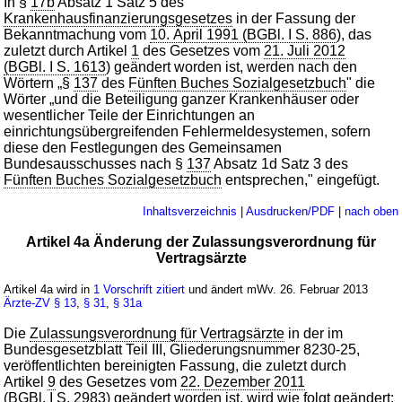
In §
17b
Absatz 1 Satz 5 des
Krankenhausfinanzierungsgesetzes
in der Fassung der
Bekanntmachung vom
10. April 1991 (BGBl. I S. 886
), das
zuletzt durch Artikel
1
des Gesetzes vom
21. Juli 2012
(BGBl. I S. 1613
) geändert worden ist, werden nach den
Wörtern „§
137
des
Fünften Buches Sozialgesetzbuch
" die
Wörter „und die Beteiligung ganzer Krankenhäuser oder
wesentlicher Teile der Einrichtungen an
einrichtungsübergreifenden Fehlermeldesystemen, sofern
diese den Festlegungen des Gemeinsamen
Bundesausschusses nach §
137
Absatz 1d Satz 3 des
Fünften Buches Sozialgesetzbuch
entsprechen," eingefügt.
Inhaltsverzeichnis
|
Ausdrucken/PDF
|
nach oben
Artikel 4a Änderung der Zulassungsverordnung für
Vertragsärzte
Artikel 4a wird in
1 Vorschrift zitiert
und ändert mWv. 26. Februar 2013
Ärzte-ZV
§ 13
,
§ 31
,
§ 31a
Die
Zulassungsverordnung für Vertragsärzte
in der im
Bundesgesetzblatt Teil III, Gliederungsnummer 8230-25,
veröffentlichten bereinigten Fassung, die zuletzt durch
Artikel
9
des Gesetzes vom
22. Dezember 2011
(BGBl. I S. 2983
) geändert worden ist, wird wie folgt geändert: