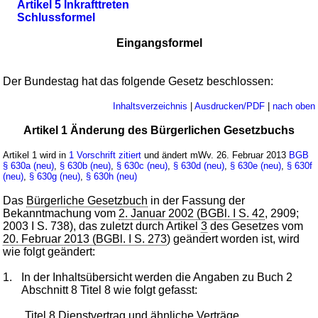
Artikel 5 Inkrafttreten
Schlussformel
Eingangsformel
Der Bundestag hat das folgende Gesetz beschlossen:
Inhaltsverzeichnis
|
Ausdrucken/PDF
|
nach oben
Artikel 1 Änderung des Bürgerlichen Gesetzbuchs
Artikel 1 wird in
1 Vorschrift zitiert
und ändert mWv. 26. Februar 2013
BGB
§ 630a (neu)
,
§ 630b (neu)
,
§ 630c (neu)
,
§ 630d (neu)
,
§ 630e (neu)
,
§ 630f
(neu)
,
§ 630g (neu)
,
§ 630h (neu)
Das
Bürgerliche Gesetzbuch
in der Fassung der
Bekanntmachung vom
2. Januar 2002 (BGBl. I S. 42
, 2909;
2003 I S. 738), das zuletzt durch Artikel
3
des Gesetzes vom
20. Februar 2013 (BGBl. I S. 273
) geändert worden ist, wird
wie folgt geändert:
1.
In der Inhaltsübersicht werden die Angaben zu Buch 2
Abschnitt 8 Titel 8 wie folgt gefasst:
„Titel 8 Dienstvertrag und ähnliche Verträge