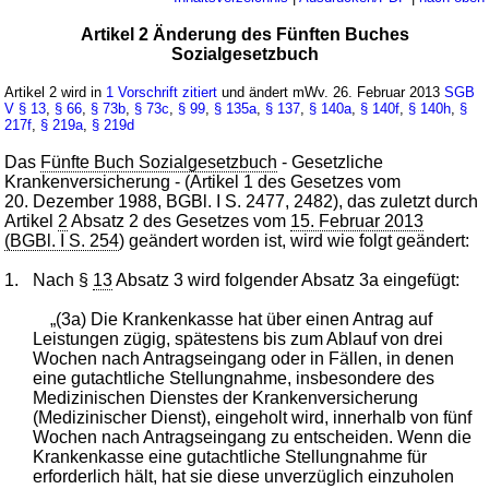
Artikel 2 Änderung des Fünften Buches
Sozialgesetzbuch
Artikel 2 wird in
1 Vorschrift zitiert
und ändert mWv. 26. Februar 2013
SGB
V
§ 13
,
§ 66
,
§ 73b
,
§ 73c
,
§ 99
,
§ 135a
,
§ 137
,
§ 140a
,
§ 140f
,
§ 140h
,
§
217f
,
§ 219a
,
§ 219d
Das
Fünfte Buch Sozialgesetzbuch
- Gesetzliche
Krankenversicherung - (Artikel 1 des Gesetzes vom
20. Dezember 1988, BGBl. I S. 2477, 2482), das zuletzt durch
Artikel
2
Absatz 2 des Gesetzes vom
15. Februar 2013
(BGBl. I S. 254
) geändert worden ist, wird wie folgt geändert:
1.
Nach §
13
Absatz 3 wird folgender Absatz 3a eingefügt:
„(3a) Die Krankenkasse hat über einen Antrag auf
Leistungen zügig, spätestens bis zum Ablauf von drei
Wochen nach Antragseingang oder in Fällen, in denen
eine gutachtliche Stellungnahme, insbesondere des
Medizinischen Dienstes der Krankenversicherung
(Medizinischer Dienst), eingeholt wird, innerhalb von fünf
Wochen nach Antragseingang zu entscheiden. Wenn die
Krankenkasse eine gutachtliche Stellungnahme für
erforderlich hält, hat sie diese unverzüglich einzuholen