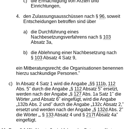
c)
die Ermächtigung von Ärzten und
Einrichtungen,
4.
den Zulassungsausschüssen nach §
96
, soweit
Entscheidungen betroffen sind über
a)
die Durchführung eines
Nachbesetzungsverfahrens nach §
103
Absatz 3a,
b)
die Ablehnung einer Nachbesetzung nach
§
103
Absatz 4 Satz 9,
ein Mitberatungsrecht; die Organisationen benennen
hierzu sachkundige Personen."
c)
In Absatz 4 Satz 1 wird die Angabe „§§
111b
,
112
Abs. 5" durch die Angabe „§
112
Absatz 5" ersetzt,
werden nach der Angabe „§
127
Abs. 1a Satz 1" die
Wörter „und Absatz 6" eingefügt, wird die Angabe
„132b Abs. 2 und" durch die Angabe „132c Absatz 2,"
ersetzt und werden nach der Angabe „§
132d
Abs. 2"
die Wörter „, §
133
Absatz 4 und §
217f
Absatz 4a"
eingefügt.