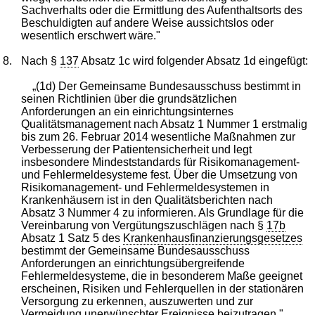
Sachverhalts oder die Ermittlung des Aufenthaltsorts des
Beschuldigten auf andere Weise aussichtslos oder
wesentlich erschwert wäre."
8.
Nach §
137
Absatz 1c wird folgender Absatz 1d eingefügt:
„(1d) Der Gemeinsame Bundesausschuss bestimmt in
seinen Richtlinien über die grundsätzlichen
Anforderungen an ein einrichtungsinternes
Qualitätsmanagement nach Absatz 1 Nummer 1 erstmalig
bis zum 26. Februar 2014 wesentliche Maßnahmen zur
Verbesserung der Patientensicherheit und legt
insbesondere Mindeststandards für Risikomanagement-
und Fehlermeldesysteme fest. Über die Umsetzung von
Risikomanagement- und Fehlermeldesystemen in
Krankenhäusern ist in den Qualitätsberichten nach
Absatz 3 Nummer 4 zu informieren. Als Grundlage für die
Vereinbarung von Vergütungszuschlägen nach §
17b
Absatz 1 Satz 5 des
Krankenhausfinanzierungsgesetzes
bestimmt der Gemeinsame Bundesausschuss
Anforderungen an einrichtungsübergreifende
Fehlermeldesysteme, die in besonderem Maße geeignet
erscheinen, Risiken und Fehlerquellen in der stationären
Versorgung zu erkennen, auszuwerten und zur
Vermeidung unerwünschter Ereignisse beizutragen."