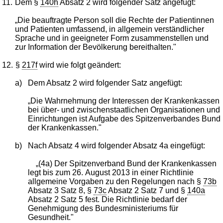
11.
Dem §
140h
Absatz 2 wird folgender Satz angefügt:
„Die beauftragte Person soll die Rechte der Patientinnen
und Patienten umfassend, in allgemein verständlicher
Sprache und in geeigneter Form zusammenstellen und
zur Information der Bevölkerung bereithalten."
12.
§
217f
wird wie folgt geändert:
a)
Dem Absatz 2 wird folgender Satz angefügt:
„Die Wahrnehmung der Interessen der Krankenkassen
bei über- und zwischenstaatlichen Organisationen und
Einrichtungen ist Aufgabe des Spitzenverbandes Bund
der Krankenkassen."
b)
Nach Absatz 4 wird folgender Absatz 4a eingefügt:
„(4a) Der Spitzenverband Bund der Krankenkassen
legt bis zum 26. August 2013 in einer Richtlinie
allgemeine Vorgaben zu den Regelungen nach §
73b
Absatz 3 Satz 8, §
73c
Absatz 2 Satz 7 und §
140a
Absatz 2 Satz 5 fest. Die Richtlinie bedarf der
Genehmigung des Bundesministeriums für
Gesundheit."