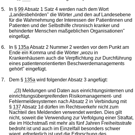
5.
In §
99
Absatz 1 Satz 4 werden nach dem Wort
„Landesbehörden" die Wörter „und den auf Landesebene
für die Wahrnehmung der Interessen der Patientinnen und
Patienten und der Selbsthilfe chronisch kranker und
behinderter Menschen maßgeblichen Organisationen"
eingefügt.
6.
In §
135a
Absatz 2 Nummer 2 werden vor dem Punkt am
Ende ein Komma und die Wörter „wozu in
Krankenhäusern auch die Verpflichtung zur Durchführung
eines patientenorientierten Beschwerdemanagements
gehört" eingefügt.
7.
Dem §
135a
wird folgender Absatz 3 angefügt:
„(3) Meldungen und Daten aus einrichtungsinternen und
einrichtungsübergreifenden Risikomanagement- und
Fehlermeldesystemen nach Absatz 2 in Verbindung mit
§
137
Absatz 1d dürfen im Rechtsverkehr nicht zum
Nachteil des Meldenden verwendet werden. Dies gilt
nicht, soweit die Verwendung zur Verfolgung einer Straftat,
die im Höchstmaß mit mehr als fünf Jahren Freiheitsstrafe
bedroht ist und auch im Einzelfall besonders schwer
wiegt, erforderlich ist und die Erforschung des