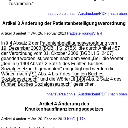
zusammen."
Inhaltsverzeichnis
|
Ausdrucken/PDF
|
nach oben
Artikel 3 Änderung der Patientenbeteiligungsverordnung
Artikel 3 ändert mWv. 26. Februar 2013
PatBeteiligungsV
§ 4
In §
4
Absatz 2 der
Patientenbeteiligungsverordnung
vom
19. Dezember 2003 (BGBl. I S. 2753
), die durch Artikel
457
der Verordnung vom
31. Oktober 2006 (BGBl. I S. 2407
)
geändert worden ist, werden nach dem Wort „Bei" die Wörter
„den in §
140f
Absatz 2 Satz 5 des
Fünften Buches
Sozialgesetzbuch
genannten" eingefügt und werden die
Wörter „nach §
91
Abs. 4 bis 7 des
Fünften Buches
Sozialgesetzbuch
" und die Wörter „§
140f
Abs. 2 Satz 4 des
Fünften Buches Sozialgesetzbuch
" gestrichen.
Inhaltsverzeichnis
|
Ausdrucken/PDF
|
nach oben
Artikel 4 Änderung des
Krankenhausfinanzierungsgesetzes
Artikel 4 ändert mWv. 26. Februar 2013
KHG
§ 17b