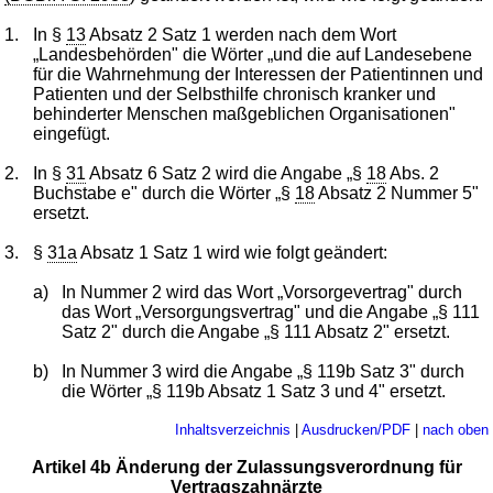
1.
In §
13
Absatz 2 Satz 1 werden nach dem Wort
„Landesbehörden" die Wörter „und die auf Landesebene
für die Wahrnehmung der Interessen der Patientinnen und
Patienten und der Selbsthilfe chronisch kranker und
behinderter Menschen maßgeblichen Organisationen"
eingefügt.
2.
In §
31
Absatz 6 Satz 2 wird die Angabe „§
18
Abs. 2
Buchstabe e" durch die Wörter „§
18
Absatz 2 Nummer 5"
ersetzt.
3.
§
31a
Absatz 1 Satz 1 wird wie folgt geändert:
a)
In Nummer 2 wird das Wort „Vorsorgevertrag" durch
das Wort „Versorgungsvertrag" und die Angabe „§ 111
Satz 2" durch die Angabe „§ 111 Absatz 2" ersetzt.
b)
In Nummer 3 wird die Angabe „§ 119b Satz 3" durch
die Wörter „§ 119b Absatz 1 Satz 3 und 4" ersetzt.
Inhaltsverzeichnis
|
Ausdrucken/PDF
|
nach oben
Artikel 4b Änderung der Zulassungsverordnung für
Vertragszahnärzte