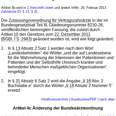
Artikel 4b wird in
1 Vorschrift zitiert
und ändert mWv. 26. Februar 2013
Zahnärzte-ZV
§ 13
,
§ 31
Die
Zulassungsverordnung für Vertragszahnärzte
in der im
Bundesgesetzblatt Teil III, Gliederungsnummer 8230-26,
veröffentlichten bereinigten Fassung, die zuletzt durch
Artikel
10
des Gesetzes vom
22. Dezember 2011
(BGBl. I S. 2983
) geändert worden ist, wird wie folgt geändert:
1.
In §
13
Absatz 2 Satz 1 werden nach dem Wort
„Landesbehörden" die Wörter „und die auf Landesebene
für die Wahrnehmung der Interessen der Patientinnen und
Patienten und der Selbsthilfe chronisch kranker und
behinderter Menschen maßgeblichen Organisationen"
eingefügt.
2.
In §
31
Absatz 6 Satz 2 wird die Angabe „§
18
Abs. 2
Buchstabe e" durch die Wörter „§
18
Absatz 2 Nummer 5"
ersetzt.
Inhaltsverzeichnis
|
Ausdrucken/PDF
|
nach oben
Artikel 4c Änderung der Bundesärzteordnung