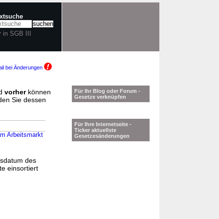
extsuche
r in SGB III
il bei Änderungen
d
vorher
können
Für Ihr Blog oder Forum -
Gesetze verknüpfen
nden Sie dessen
Für Ihre Internetseite -
Ticker aktuellste
am Arbeitsmarkt
Gesetzesänderungen
gsdatum des
e einsortiert