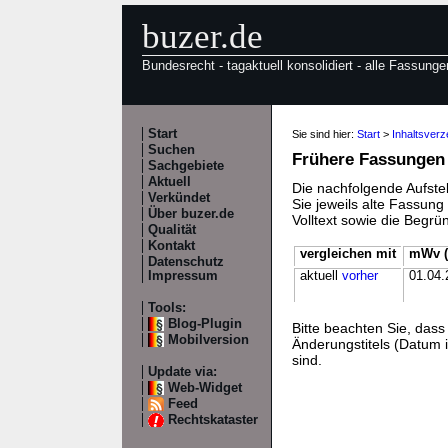
buzer.de
Bundesrecht - tagaktuell konsolidiert - alle Fassunge
Start
Sie sind hier:
Start
>
Inhaltsverz
Suchen
Frühere Fassungen
Sachgebiete
Aktuell
Die nachfolgende Aufstel
Verkündet
Sie jeweils alte Fassun
Über buzer.de
Volltext sowie die Begr
Qualität
Kontakt
vergleichen mit
mWv (
Datenschutz
Impressum
aktuell
vorher
01.04.
Tools:
Blog-Plugin
Bitte beachten Sie, da
Mobilversion
Änderungstitels (Datum i
sind.
Update via:
Web-Widget
Feed
Rechtskataster