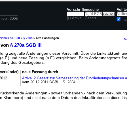
Vorschriftensuche
Vollt
§ / Artikel
Gesetz
n seit 2006
nu
eichnis SGB III
>
§ 270a
>
alte Fassungen
Ma
 von
§ 270a SGB III
lung zeigt alle Änderungen dieser Vorschrift. Über die Links
aktuell
un
g (a.F.) und neue Fassung (n.F.) vergleichen. Beim Änderungsgesetz fi
ündung des Gesetzgebers.
verkündet)
neue Fassung durch
2012
Artikel 2 Gesetz zur Verbesserung der Eingliederungschancen 
vom 20.12.2011 BGBl. I S. 2854
ss rückwirkende Änderungen - soweit vorhanden - nach dem Verkündun
n Klammern) und nicht nach dem Datum des Inkrafttretens in diese List