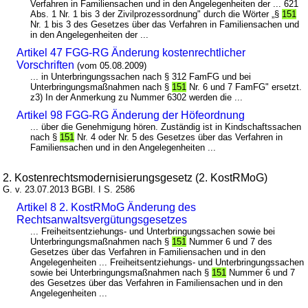
Verfahren in Familiensachen und in den Angelegenheiten der ... 621
Abs. 1 Nr. 1 bis 3 der Zivilprozessordnung" durch die Wörter „§
151
Nr. 1 bis 3 des Gesetzes über das Verfahren in Familiensachen und
in den Angelegenheiten der ...
Artikel 47 FGG-RG Änderung kostenrechtlicher
Vorschriften
(vom 05.08.2009)
... in Unterbringungssachen nach § 312 FamFG und bei
Unterbringungsmaßnahmen nach §
151
Nr. 6 und 7 FamFG" ersetzt.
z3) In der Anmerkung zu Nummer 6302 werden die ...
Artikel 98 FGG-RG Änderung der Höfeordnung
... über die Genehmigung hören. Zuständig ist in Kindschaftssachen
nach §
151
Nr. 4 oder Nr. 5 des Gesetzes über das Verfahren in
Familiensachen und in den Angelegenheiten ...
2. Kostenrechtsmodernisierungsgesetz (2. KostRMoG)
G. v. 23.07.2013 BGBl. I S. 2586
Artikel 8 2. KostRMoG Änderung des
Rechtsanwaltsvergütungsgesetzes
... Freiheitsentziehungs- und Unterbringungssachen sowie bei
Unterbringungsmaßnahmen nach §
151
Nummer 6 und 7 des
Gesetzes über das Verfahren in Familiensachen und in den
Angelegenheiten ... Freiheitsentziehungs- und Unterbringungssachen
sowie bei Unterbringungsmaßnahmen nach §
151
Nummer 6 und 7
des Gesetzes über das Verfahren in Familiensachen und in den
Angelegenheiten ...