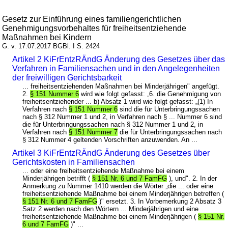
Gesetz zur Einführung eines familiengerichtlichen
Genehmigungsvorbehaltes für freiheitsentziehende
Maßnahmen bei Kindern
G. v. 17.07.2017 BGBl. I S. 2424
Artikel 2 KiFrEntzRÄndG Änderung des Gesetzes über das
Verfahren in Familiensachen und in den Angelegenheiten
der freiwilligen Gerichtsbarkeit
... freiheitsentziehenden Maßnahmen bei Minderjährigen" angefügt.
2.
§ 151 Nummer 6
wird wie folgt gefasst: „6. die Genehmigung von
freiheitsentziehender ... b) Absatz 1 wird wie folgt gefasst: „(1) In
Verfahren nach
§ 151 Nummer 6
sind die für Unterbringungssachen
nach § 312 Nummer 1 und 2, in Verfahren nach § ... Nummer 6 sind
die für Unterbringungssachen nach § 312 Nummer 1 und 2, in
Verfahren nach
§ 151 Nummer 7
die für Unterbringungssachen nach
§ 312 Nummer 4 geltenden Vorschriften anzuwenden. An ...
Artikel 3 KiFrEntzRÄndG Änderung des Gesetzes über
Gerichtskosten in Familiensachen
... oder eine freiheitsentziehende Maßnahme bei einem
Minderjährigen betrifft (
§ 151 Nr. 6 und 7 FamFG
), und". 2. In der
Anmerkung zu Nummer 1410 werden die Wörter „die ... oder eine
freiheitsentziehende Maßnahme bei einem Minderjährigen betreffen (
§ 151 Nr. 6 und 7 FamFG
)" ersetzt. 3. In Vorbemerkung 2 Absatz 3
Satz 2 werden nach den Wörtern ... Minderjährigen und eine
freiheitsentziehende Maßnahme bei einem Minderjährigen (
§ 151 Nr.
6 und 7 FamFG
)" ...