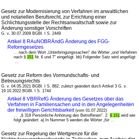
Gesetz zur Modernisierung von Verfahren im anwaltlichen
und notariellen Berufsrecht, zur Errichtung einer
Schlichtungsstelle der Rechtsanwaltschaft sowie zur
Änderung sonstiger Vorschriften
G. v. 30.07.2009 BGBl. I S. 2449
Artikel 8 RAuNOBRÄndG Änderung des FGG-
Reformgesetzes
... nach dem Wort „Unterbringungssachen" die Wörter „und Verfahren
nach §
151
Nr. 6 und 7" eingefügt. bb) Folgender Satz wird angefügt:
...
Gesetz zur Reform des Vormundschafts- und
Betreuungsrechts
G. v. 04.05.2021 BGBl. I S. 882; zuletzt geändert durch Artikel 3 G. v.
19.10.2022 BGBl. I S. 1744
Artikel 8 VBRRefG Änderung des Gesetzes über das
Verfahren in Familiensachen und in den Angelegenheiten
der freiwilligen Gerichtsbarkeit
(vom 01.07.2022)
... „§ 319 Persönliche Anhörung des Betroffenen". 2.
§ 151
wird wie
folgt geändert: a) In Nummer 5 werden die Wörter „für ...
Gesetz zur Regelung der Wertgrenze für die