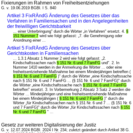
Fixierungen im Rahmen von Freiheitsentziehungen
G. v. 19.06.2019 BGBl. I S. 840
Artikel 3 FixRÄndG Änderung des Gesetzes über das
Verfahren in Familiensachen und in den Angelegenheiten
der freiwilligen Gerichtsbarkeit
... einer Unterbringung" durch die Wörter „in Verfahren" ersetzt. 4.
§
151 Nummer 7
wird wie folgt gefasst: „7. die Genehmigung oder
Anordnung einer ...
Artikel 5 FixRÄndG Änderung des Gesetzes über
Gerichtskosten in Familiensachen
... 1.3.1 Absatz 1 Nummer 2 wird wie folgt gefasst: „2.
Kindschaftssachen nach
§ 151 Nr. 6 und 7 FamFG
und". 2. In
Nummer 1410 werden in der Anmerkung die Wörter ... oder eine
freiheitsentziehende Maßnahme bei einem Minderjährigen betreffen (
§ 151 Nr. 6 und 7 FamFG
)" durch die Wörter „eine Kindschaftssache
nach § 151 Nr. 6 und 7 FamFG ... (§ 151 Nr. 6 und 7 FamFG)" durch
die Wörter „eine Kindschaftssache nach
§ 151 Nr. 6 und 7 FamFG
betreffen" ersetzt. 3. In Vorbemerkung 2 Absatz 3 Satz 2 werden die
Wörter ... Minderjährigen und eine freiheitsentziehende Maßnahme
bei einem Minderjährigen (
§ 151 Nr. 6 und 7 FamFG
)" durch die
Wörter „für Kindschaftssachen nach § 151 Nr. 6 und 7 ... (§ 151 Nr. 6
und 7 FamFG)" durch die Wörter „für Kindschaftssachen nach
§ 151
Nr. 6 und 7 FamFG
" ...
Gesetz zur weiteren Digitalisierung der Justiz
G. v. 12.07.2024 BGBl. 2024 I Nr. 234; zuletzt geändert durch Artikel 38 G.