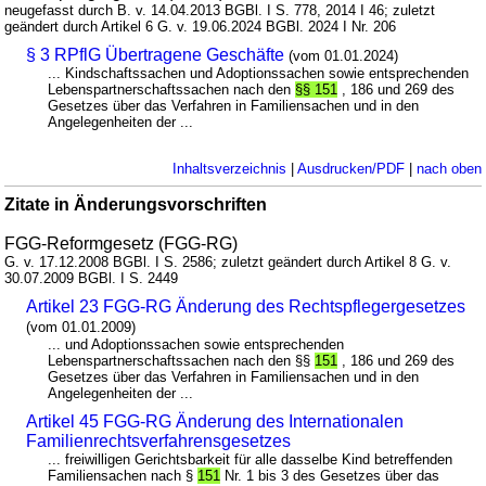
neugefasst durch B. v. 14.04.2013 BGBl. I S. 778, 2014 I 46; zuletzt
geändert durch Artikel 6 G. v. 19.06.2024 BGBl. 2024 I Nr. 206
§ 3 RPflG Übertragene Geschäfte
(vom 01.01.2024)
... Kindschaftssachen und Adoptionssachen sowie entsprechenden
Lebenspartnerschaftssachen nach den
§§ 151
, 186 und 269 des
Gesetzes über das Verfahren in Familiensachen und in den
Angelegenheiten der ...
Inhaltsverzeichnis
|
Ausdrucken/PDF
|
nach oben
Zitate in Änderungsvorschriften
FGG-Reformgesetz (FGG-RG)
G. v. 17.12.2008 BGBl. I S. 2586; zuletzt geändert durch Artikel 8 G. v.
30.07.2009 BGBl. I S. 2449
Artikel 23 FGG-RG Änderung des Rechtspflegergesetzes
(vom 01.01.2009)
... und Adoptionssachen sowie entsprechenden
Lebenspartnerschaftssachen nach den §§
151
, 186 und 269 des
Gesetzes über das Verfahren in Familiensachen und in den
Angelegenheiten der ...
Artikel 45 FGG-RG Änderung des Internationalen
Familienrechtsverfahrensgesetzes
... freiwilligen Gerichtsbarkeit für alle dasselbe Kind betreffenden
Familiensachen nach §
151
Nr. 1 bis 3 des Gesetzes über das