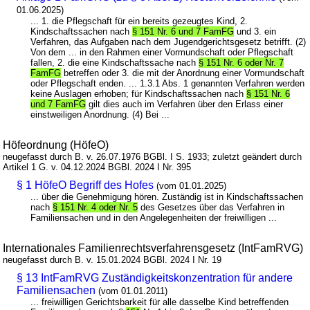
01.06.2025)
... 1. die Pflegschaft für ein bereits gezeugtes Kind, 2.
Kindschaftssachen nach
§ 151 Nr. 6 und 7 FamFG
und 3. ein
Verfahren, das Aufgaben nach dem Jugendgerichtsgesetz betrifft. (2)
Von dem ... in den Rahmen einer Vormundschaft oder Pflegschaft
fallen, 2. die eine Kindschaftssache nach
§ 151 Nr. 6 oder Nr. 7
FamFG
betreffen oder 3. die mit der Anordnung einer Vormundschaft
oder Pflegschaft enden. ... 1.3.1 Abs. 1 genannten Verfahren werden
keine Auslagen erhoben; für Kindschaftssachen nach
§ 151 Nr. 6
und 7 FamFG
gilt dies auch im Verfahren über den Erlass einer
einstweiligen Anordnung. (4) Bei ...
Höfeordnung (HöfeO)
neugefasst durch B. v. 26.07.1976 BGBl. I S. 1933; zuletzt geändert durch
Artikel 1 G. v. 04.12.2024 BGBl. 2024 I Nr. 395
§ 1 HöfeO Begriff des Hofes
(vom 01.01.2025)
... über die Genehmigung hören. Zuständig ist in Kindschaftssachen
nach
§ 151 Nr. 4 oder Nr. 5
des Gesetzes über das Verfahren in
Familiensachen und in den Angelegenheiten der freiwilligen ...
Internationales Familienrechtsverfahrensgesetz (IntFamRVG)
neugefasst durch B. v. 15.01.2024 BGBl. 2024 I Nr. 19
§ 13 IntFamRVG Zuständigkeitskonzentration für andere
Familiensachen
(vom 01.01.2011)
... freiwilligen Gerichtsbarkeit für alle dasselbe Kind betreffenden