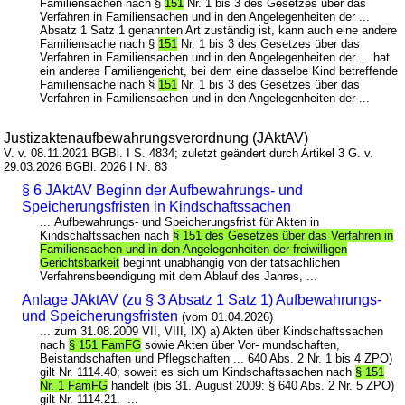
Familiensachen nach §
151
Nr. 1 bis 3 des Gesetzes über das
Verfahren in Familiensachen und in den Angelegenheiten der ...
Absatz 1 Satz 1 genannten Art zuständig ist, kann auch eine andere
Familiensache nach §
151
Nr. 1 bis 3 des Gesetzes über das
Verfahren in Familiensachen und in den Angelegenheiten der ... hat
ein anderes Familiengericht, bei dem eine dasselbe Kind betreffende
Familiensache nach §
151
Nr. 1 bis 3 des Gesetzes über das
Verfahren in Familiensachen und in den Angelegenheiten der ...
Justizaktenaufbewahrungsverordnung (JAktAV)
V. v. 08.11.2021 BGBl. I S. 4834; zuletzt geändert durch Artikel 3 G. v.
29.03.2026 BGBl. 2026 I Nr. 83
§ 6 JAktAV Beginn der Aufbewahrungs- und
Speicherungsfristen in Kindschaftssachen
... Aufbewahrungs- und Speicherungsfrist für Akten in
Kindschaftssachen nach
§ 151 des Gesetzes über das Verfahren in
Familiensachen und in den Angelegenheiten der freiwilligen
Gerichtsbarkeit
beginnt unabhängig von der tatsächlichen
Verfahrensbeendigung mit dem Ablauf des Jahres, ...
Anlage JAktAV (zu § 3 Absatz 1 Satz 1) Aufbewahrungs-
und Speicherungsfristen
(vom 01.04.2026)
... zum 31.08.2009 VII, VIII, IX) a) Akten über Kindschaftssachen
nach
§ 151 FamFG
sowie Akten über Vor- mundschaften,
Beistandschaften und Pflegschaften ... 640 Abs. 2 Nr. 1 bis 4 ZPO)
gilt Nr. 1114.40; soweit es sich um Kindschaftssachen nach
§ 151
Nr. 1 FamFG
handelt (bis 31. August 2009: § 640 Abs. 2 Nr. 5 ZPO)
gilt Nr. 1114.21. ...