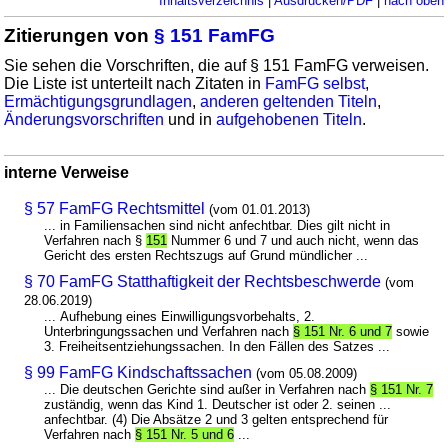
Inhaltsverzeichnis
|
Ausdrucken/PDF
|
nach oben
Zitierungen von
§ 151 FamFG
Sie sehen die Vorschriften, die auf § 151 FamFG verweisen.
Die Liste ist unterteilt nach Zitaten in
FamFG selbst
,
Ermächtigungsgrundlagen
,
anderen geltenden Titeln
,
Änderungsvorschriften
und in
aufgehobenen Titeln
.
interne Verweise
§ 57 FamFG Rechtsmittel
(vom 01.01.2013)
... in Familiensachen sind nicht anfechtbar. Dies gilt nicht in
Verfahren nach §
151
Nummer 6 und 7 und auch nicht, wenn das
Gericht des ersten Rechtszugs auf Grund mündlicher ...
§ 70 FamFG Statthaftigkeit der Rechtsbeschwerde
(vom
28.06.2019)
... Aufhebung eines Einwilligungsvorbehalts, 2.
Unterbringungssachen und Verfahren nach
§ 151 Nr. 6 und 7
sowie
3. Freiheitsentziehungssachen. In den Fällen des Satzes ...
§ 99 FamFG Kindschaftssachen
(vom 05.08.2009)
... Die deutschen Gerichte sind außer in Verfahren nach
§ 151 Nr. 7
zuständig, wenn das Kind 1. Deutscher ist oder 2. seinen ...
anfechtbar. (4) Die Absätze 2 und 3 gelten entsprechend für
Verfahren nach
§ 151 Nr. 5 und 6
...