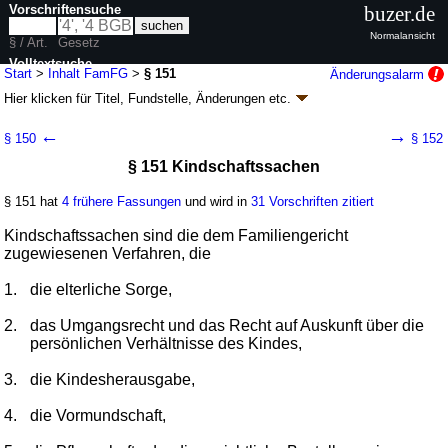
Vorschriftensuche
buzer.de
Normalansicht
§ / Art.
Gesetz
Volltextsuche
Start
>
Inhalt FamFG
>
§ 151
Änderungsalarm
Hier klicken für
Titel, Fundstelle, Änderungen
etc.
nur in FamFG
§ 151 - Gesetz über das Verfahren in
←
→
§ 150
§ 152
Familiensachen und in den Angelegenheiten
§ 151 Kindschaftssachen
der freiwilligen Gerichtsbarkeit (FamFG)
Artikel 1 G. v. 17.12.2008
BGBl. I S. 2586
, 2587, 2009 I S. 1102; zuletzt
§ 151 hat
4 frühere Fassungen
und wird in
31 Vorschriften zitiert
geändert durch
Artikel 4
G. v. 02.07.2026
BGBl. 2026 I Nr. 198
Geltung ab 01.09.2009; FNA: 315-24
Freiwillige Gerichtsbarkeit
Kindschaftssachen sind die dem Familiengericht
110 weitere Fassungen
|
Drucksachen / Entwurf / Begründung
|
zugewiesenen Verfahren, die
wird in 643 Vorschriften zitiert
1.
die elterliche Sorge,
Buch 2 Verfahren in Familiensachen
Abschnitt 3 Verfahren in Kindschaftssachen
2.
das Umgangsrecht und das Recht auf Auskunft über die
persönlichen Verhältnisse des Kindes,
3.
die Kindesherausgabe,
4.
die Vormundschaft,