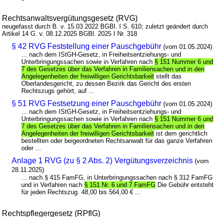
Rechtsanwaltsvergütungsgesetz (RVG)
neugefasst durch B. v. 15.03.2022 BGBl. I S. 610; zuletzt geändert durch
Artikel 14 G. v. 08.12.2025 BGBl. 2025 I Nr. 318
§ 42 RVG Feststellung einer Pauschgebühr
(vom 01.05.2024)
... nach dem IStGH-Gesetz, in Freiheitsentziehungs- und
Unterbringungssachen sowie in Verfahren nach
§ 151 Nummer 6 und
7 des Gesetzes über das Verfahren in Familiensachen und in den
Angelegenheiten der freiwilligen Gerichtsbarkeit
stellt das
Oberlandesgericht, zu dessen Bezirk das Gericht des ersten
Rechtszugs gehört, auf ...
§ 51 RVG Festsetzung einer Pauschgebühr
(vom 01.05.2024)
... nach dem IStGH-Gesetz, in Freiheitsentziehungs- und
Unterbringungssachen sowie in Verfahren nach
§ 151 Nummer 6 und
7 des Gesetzes über das Verfahren in Familiensachen und in den
Angelegenheiten der freiwilligen Gerichtsbarkeit
ist dem gerichtlich
bestellten oder beigeordneten Rechtsanwalt für das ganze Verfahren
oder ...
Anlage 1 RVG (zu § 2 Abs. 2) Vergütungsverzeichnis
(vom
28.11.2025)
... nach § 415 FamFG, in Unterbringungssachen nach § 312 FamFG
und in Verfahren nach
§ 151 Nr. 6 und 7 FamFG
Die Gebühr entsteht
für jeden Rechtszug. 48,00 bis 564,00 € ...
Rechtspflegergesetz (RPflG)