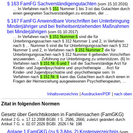
§ 163 FamFG Sachverständigengutachten
(vom 15.10.2016)
... In Verfahren nach §
151
Nummer 1 bis 3 ist das Gutachten durch
einen geeigneten Sachverständigen zu erstatten, der ...
§ 167 FamFG Anwendbare Vorschriften bei Unterbringung
Minderjähriger und bei freiheitsentziehenden Maßnahmen
bei Minderjährigen
(vom 01.10.2017)
... In Verfahren nach
§ 151 Nummer 6
sind die für
Unterbringungssachen nach § 312 Nummer 1 und 2, in Verfahren
nach § ... Nummer 6 sind die für Unterbringungssachen nach § 312
Nummer 1 und 2, in Verfahren nach
§ 151 Nummer 7
die für
Unterbringungssachen nach § 312 Nummer 4 geltenden Vorschriften
anzuwenden. ... Zuführung zur Unterbringung zu unterstützen. (6) In
Verfahren nach
§ 151 Nr. 6 und 7
soll der Sachverständige Arzt für
Kinder- und Jugendpsychiatrie und -psychotherapie ... Arzt für
Kinder- und Jugendpsychiatrie und -psychotherapie sein. In
Verfahren nach
§ 151 Nr. 6
kann das Gutachten auch durch einen in
Fragen der Heimerziehung ausgewiesenen Psychotherapeuten, ...
Inhaltsverzeichnis
|
Ausdrucken/PDF
|
nach oben
Zitat in folgenden Normen
Gesetz über Gerichtskosten in Familiensachen (FamGKG)
Artikel 2 G. v. 17.12.2008 BGBl. I S. 2586, 2666; zuletzt geändert durch
Artikel 7 G. v. 02.07.2026 BGBl. 2026 I Nr. 198
Anlage 1 FamGKG (zu § 3 Abs. 2) Kostenverzeichnis
(vom