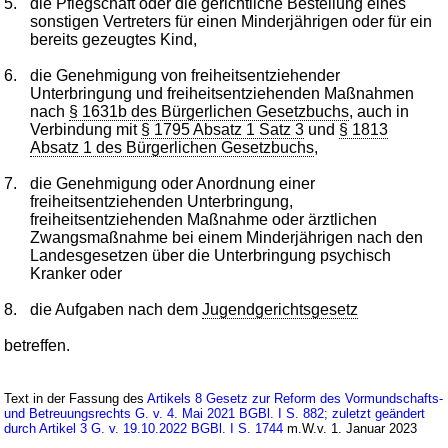
5.
die Pflegschaft oder die gerichtliche Bestellung eines
sonstigen Vertreters für einen Minderjährigen oder für ein
bereits gezeugtes Kind,
6.
die Genehmigung von freiheitsentziehender
Unterbringung und freiheitsentziehenden Maßnahmen
nach
§ 1631b des Bürgerlichen Gesetzbuchs
, auch in
Verbindung mit
§ 1795 Absatz 1 Satz 3
und
§ 1813
Absatz 1 des Bürgerlichen Gesetzbuchs
,
7.
die Genehmigung oder Anordnung einer
freiheitsentziehenden Unterbringung,
freiheitsentziehenden Maßnahme oder ärztlichen
Zwangsmaßnahme bei einem Minderjährigen nach den
Landesgesetzen über die Unterbringung psychisch
Kranker oder
8.
die Aufgaben nach dem
Jugendgerichtsgesetz
betreffen.
Text in der Fassung des
Artikels 8 Gesetz zur Reform des Vormundschafts-
und Betreuungsrechts G. v. 4. Mai 2021 BGBl. I S. 882; zuletzt geändert
durch Artikel 3 G. v. 19.10.2022 BGBl. I S. 1744
m.W.v. 1. Januar 2023