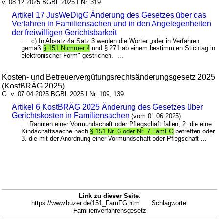
v. 08.12.2025 BGBl. 2025 I Nr. 319
Artikel 17 JusWeDigG Änderung des Gesetzes über das
Verfahren in Familiensachen und in den Angelegenheiten
der freiwilligen Gerichtsbarkeit
... c) In Absatz 4a Satz 3 werden die Wörter „oder in Verfahren
gemäß
§ 151 Nummer 4
und § 271 ab einem bestimmten Stichtag in
elektronischer Form" gestrichen. ...
Kosten- und Betreuervergütungsrechtsänderungsgesetz 2025
(KostBRÄG 2025)
G. v. 07.04.2025 BGBl. 2025 I Nr. 109, 139
Artikel 6 KostBRÄG 2025 Änderung des Gesetzes über
Gerichtskosten in Familiensachen
(vom 01.06.2025)
... Rahmen einer Vormundschaft oder Pflegschaft fallen, 2. die eine
Kindschaftssache nach
§ 151 Nr. 6 oder Nr. 7 FamFG
betreffen oder
3. die mit der Anordnung einer Vormundschaft oder Pflegschaft ...
Link zu dieser Seite
:
https://www.buzer.de/151_FamFG.htm Schlagworte:
Familienverfahrensgesetz