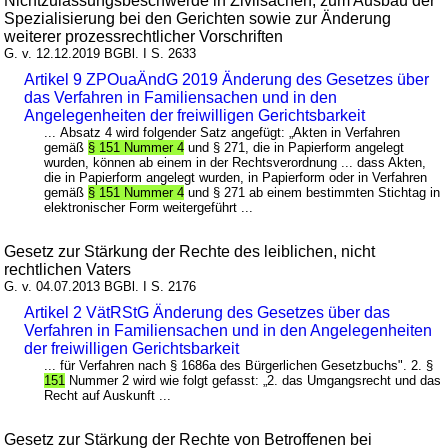
Nichtzulassungsbeschwerde in Zivilsachen, zum Ausbau der
Spezialisierung bei den Gerichten sowie zur Änderung
weiterer prozessrechtlicher Vorschriften
G. v. 12.12.2019 BGBl. I S. 2633
Artikel 9 ZPOuaÄndG 2019 Änderung des Gesetzes über
das Verfahren in Familiensachen und in den
Angelegenheiten der freiwilligen Gerichtsbarkeit
... Absatz 4 wird folgender Satz angefügt: „Akten in Verfahren
gemäß
§ 151 Nummer 4
und § 271, die in Papierform angelegt
wurden, können ab einem in der Rechtsverordnung ... dass Akten,
die in Papierform angelegt wurden, in Papierform oder in Verfahren
gemäß
§ 151 Nummer 4
und § 271 ab einem bestimmten Stichtag in
elektronischer Form weitergeführt ...
Gesetz zur Stärkung der Rechte des leiblichen, nicht
rechtlichen Vaters
G. v. 04.07.2013 BGBl. I S. 2176
Artikel 2 VätRStG Änderung des Gesetzes über das
Verfahren in Familiensachen und in den Angelegenheiten
der freiwilligen Gerichtsbarkeit
... für Verfahren nach § 1686a des Bürgerlichen Gesetzbuchs". 2. §
151
Nummer 2 wird wie folgt gefasst: „2. das Umgangsrecht und das
Recht auf Auskunft ...
Gesetz zur Stärkung der Rechte von Betroffenen bei