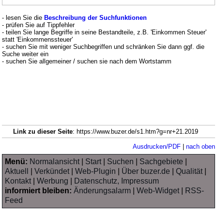
- lesen Sie die
Beschreibung der Suchfunktionen
- prüfen Sie auf Tippfehler
- teilen Sie lange Begriffe in seine Bestandteile, z.B. 'Einkommen Steuer'
statt 'Einkommenssteuer'
- suchen Sie mit weniger Suchbegriffen und schränken Sie dann ggf. die
Suche weiter ein
- suchen Sie allgemeiner / suchen sie nach dem Wortstamm
Link zu dieser Seite
: https://www.buzer.de/s1.htm?g=nr+21.2019
Ausdrucken/PDF
|
nach oben
Menü:
Normalansicht
|
Start
|
Suchen
|
Sachgebiete
|
Aktuell
|
Verkündet
|
Web-Plugin
|
Über buzer.de
|
Qualität
|
Kontakt
|
Werbung
|
Datenschutz, Impressum
informiert bleiben:
Änderungsalarm
|
Web-Widget
|
RSS-
Feed