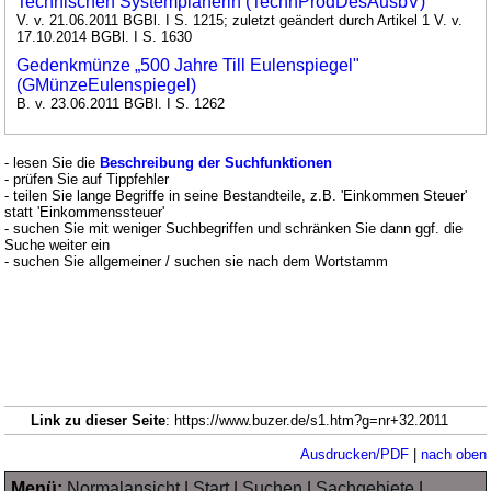
Technischen Systemplanerin (TechnProdDesAusbV)
V. v. 21.06.2011 BGBl. I S. 1215; zuletzt geändert durch Artikel 1 V. v.
17.10.2014 BGBl. I S. 1630
Gedenkmünze „500 Jahre Till Eulenspiegel"
(GMünzeEulenspiegel)
B. v. 23.06.2011 BGBl. I S. 1262
- lesen Sie die
Beschreibung der Suchfunktionen
- prüfen Sie auf Tippfehler
- teilen Sie lange Begriffe in seine Bestandteile, z.B. 'Einkommen Steuer'
statt 'Einkommenssteuer'
- suchen Sie mit weniger Suchbegriffen und schränken Sie dann ggf. die
Suche weiter ein
- suchen Sie allgemeiner / suchen sie nach dem Wortstamm
Link zu dieser Seite
: https://www.buzer.de/s1.htm?g=nr+32.2011
Ausdrucken/PDF
|
nach oben
Menü:
Normalansicht
|
Start
|
Suchen
|
Sachgebiete
|