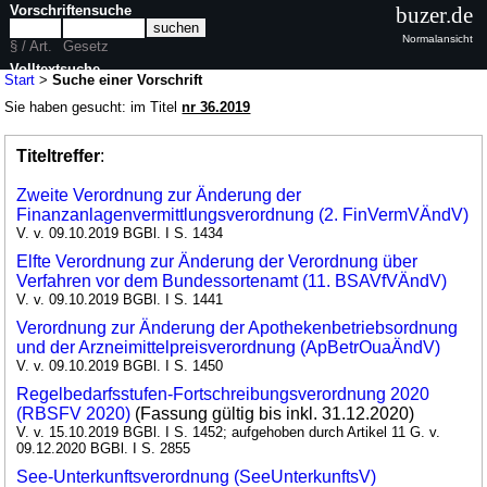
Vorschriftensuche
buzer.de
Normalansicht
§ / Art.
Gesetz
Volltextsuche
Start
>
Suche einer Vorschrift
Sie haben gesucht: im Titel
nr 36.2019
Titeltreffer
:
Zweite Verordnung zur Änderung der
Finanzanlagenvermittlungsverordnung (2. FinVermVÄndV)
V. v. 09.10.2019 BGBl. I S. 1434
Elfte Verordnung zur Änderung der Verordnung über
Verfahren vor dem Bundessortenamt (11. BSAVfVÄndV)
V. v. 09.10.2019 BGBl. I S. 1441
Verordnung zur Änderung der Apothekenbetriebsordnung
und der Arzneimittelpreisverordnung (ApBetrOuaÄndV)
V. v. 09.10.2019 BGBl. I S. 1450
Regelbedarfsstufen-Fortschreibungsverordnung 2020
(RBSFV 2020)
(Fassung gültig bis inkl. 31.12.2020)
V. v. 15.10.2019 BGBl. I S. 1452; aufgehoben durch Artikel 11 G. v.
09.12.2020 BGBl. I S. 2855
See-Unterkunftsverordnung (SeeUnterkunftsV)