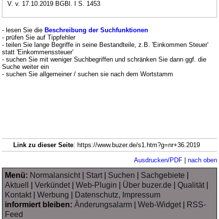
V. v. 17.10.2019 BGBl. I S. 1453
- lesen Sie die
Beschreibung der Suchfunktionen
- prüfen Sie auf Tippfehler
- teilen Sie lange Begriffe in seine Bestandteile, z.B. 'Einkommen Steuer'
statt 'Einkommenssteuer'
- suchen Sie mit weniger Suchbegriffen und schränken Sie dann ggf. die
Suche weiter ein
- suchen Sie allgemeiner / suchen sie nach dem Wortstamm
Link zu dieser Seite
: https://www.buzer.de/s1.htm?g=nr+36.2019
Ausdrucken/PDF
|
nach oben
Menü:
Normalansicht
|
Start
|
Suchen
|
Sachgebiete
|
Aktuell
|
Verkündet
|
Web-Plugin
|
Über buzer.de
|
Qualität
|
Kontakt
|
Werbung
|
Datenschutz, Impressum
informiert bleiben:
Änderungsalarm
|
Web-Widget
|
RSS-
Feed