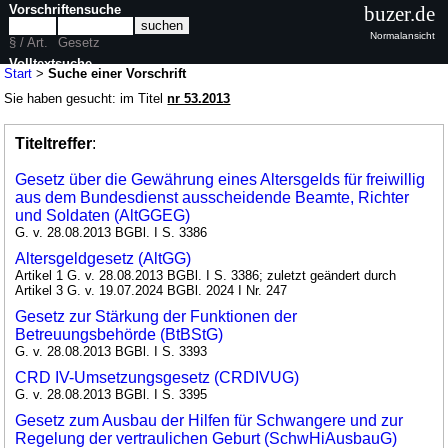
Vorschriftensuche
buzer.de
Normalansicht
§ / Art.
Gesetz
Volltextsuche
Start
>
Suche einer Vorschrift
Sie haben gesucht: im Titel
nr 53.2013
Titeltreffer
:
Gesetz über die Gewährung eines Altersgelds für freiwillig
aus dem Bundesdienst ausscheidende Beamte, Richter
und Soldaten (AltGGEG)
G. v. 28.08.2013 BGBl. I S. 3386
Altersgeldgesetz (AltGG)
Artikel 1 G. v. 28.08.2013 BGBl. I S. 3386; zuletzt geändert durch
Artikel 3 G. v. 19.07.2024 BGBl. 2024 I Nr. 247
Gesetz zur Stärkung der Funktionen der
Betreuungsbehörde (BtBStG)
G. v. 28.08.2013 BGBl. I S. 3393
CRD IV-Umsetzungsgesetz (CRDIVUG)
G. v. 28.08.2013 BGBl. I S. 3395
Gesetz zum Ausbau der Hilfen für Schwangere und zur
Regelung der vertraulichen Geburt (SchwHiAusbauG)