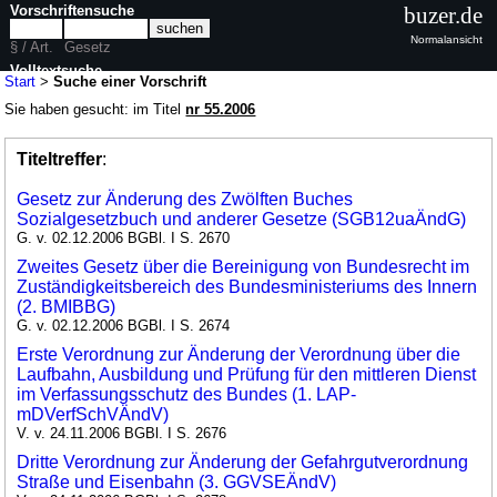
Vorschriftensuche
buzer.de
Normalansicht
§ / Art.
Gesetz
Volltextsuche
Start
>
Suche einer Vorschrift
Sie haben gesucht: im Titel
nr 55.2006
Titeltreffer
:
Gesetz zur Änderung des Zwölften Buches
Sozialgesetzbuch und anderer Gesetze (SGB12uaÄndG)
G. v. 02.12.2006 BGBl. I S. 2670
Zweites Gesetz über die Bereinigung von Bundesrecht im
Zuständigkeitsbereich des Bundesministeriums des Innern
(2. BMIBBG)
G. v. 02.12.2006 BGBl. I S. 2674
Erste Verordnung zur Änderung der Verordnung über die
Laufbahn, Ausbildung und Prüfung für den mittleren Dienst
im Verfassungsschutz des Bundes (1. LAP-
mDVerfSchVÄndV)
V. v. 24.11.2006 BGBl. I S. 2676
Dritte Verordnung zur Änderung der Gefahrgutverordnung
Straße und Eisenbahn (3. GGVSEÄndV)