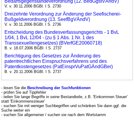
Bedarfsgegenständeverordnung (12. BedGgstVÄndV)
V. v. 30.11.2006 BGBl. I S. 2730
Dreizehnte Verordnung zur Änderung der Seefischerei-
Bußgeldverordnung (13. SeefBgVÄndV)
V. v. 30.11.2006 BGBl. I S. 2736
Entscheidung des Bundesverfassungsgerichts - 1 BvL
1/04, 1 BvL 12/04 - (zu § 1 Abs. 1 Nr. 1 des
Transsexuellengesetzes) (BVerfGE20060718)
B. v. 18.07.2006 BGBl. I S. 2737
Berichtigung des Gesetzes zur Änderung des
patentrechtlichen Einspruchsverfahrens und des
Patentkostengesetzes (PatEinsprVuPatGÄndGBer)
B. v. 20.11.2006 BGBl. I S. 2737
- lesen Sie die
Beschreibung der Suchfunktionen
- prüfen Sie auf Tippfehler
- teilen Sie lange Begriffe in seine Bestandteile, z.B. 'Einkommen Steuer'
statt 'Einkommenssteuer'
- suchen Sie mit weniger Suchbegriffen und schränken Sie dann ggf. die
Suche weiter ein
- suchen Sie allgemeiner / suchen sie nach dem Wortstamm