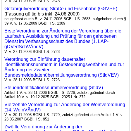
V. v. 24.11.2006 BGBl. I S. 2678
Gefahrgutverordnung Straße und Eisenbahn (GGVSE)
(Fassung gültig bis inkl. 24.06.2009)
neugefasst durch B. v. 24.11.2006 BGBl. I S. 2683; aufgehoben durch §
39 V. v. 17.06.2009 BGBl. I S. 1389
Erste Verordnung zur Änderung der Verordnung über die
Laufbahn, Ausbildung und Prüfung für den gehobenen
Dienst im Verfassungsschutz des Bundes (1. LAP-
gDVerfSchVÄndV)
V. v. 27.11.2006 BGBl. I S. 2723
Verordnung zur Einführung dauerhafter
Identifikationsnummern in Besteuerungsverfahren und zur
Änderung der Zweiten
Bundesmeldedatenübermittlungsverordnung (StIdVEV)
V. v. 28.11.2006 BGBl. I S. 2726
Steueridentifikationsnummerverordnung (StIdV)
Artikel 1 V. v. 28.11.2006 BGBl. I S. 2726; zuletzt geändert durch
Artikel 10 V. v. 19.12.2025 BGBl. 2025 I Nr. 372
Vierzehnte Verordnung zur Änderung der Weinverordnung
(14. WeinVÄndV)
V. v. 30.11.2006 BGBl. I S. 2729; zuletzt geändert durch Artikel 1 V. v.
23.05.2007 BGBl. I S. 951
Zwölfte Verordnung zur Änderung der