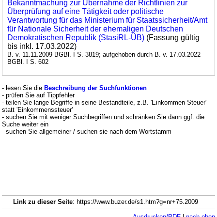
Bekanntmachung zur Übernahme der Richtlinien zur
Überprüfung auf eine Tätigkeit oder politische
Verantwortung für das Ministerium für Staatssicherheit/Amt
für Nationale Sicherheit der ehemaligen Deutschen
Demokratischen Republik (StasiRL-ÜB)
(Fassung gültig
bis inkl. 17.03.2022)
B. v. 11.11.2009 BGBl. I S. 3819; aufgehoben durch B. v. 17.03.2022
BGBl. I S. 602
- lesen Sie die
Beschreibung der Suchfunktionen
- prüfen Sie auf Tippfehler
- teilen Sie lange Begriffe in seine Bestandteile, z.B. 'Einkommen Steuer'
statt 'Einkommenssteuer'
- suchen Sie mit weniger Suchbegriffen und schränken Sie dann ggf. die
Suche weiter ein
- suchen Sie allgemeiner / suchen sie nach dem Wortstamm
Link zu dieser Seite
: https://www.buzer.de/s1.htm?g=nr+75.2009
Ausdrucken/PDF
|
nach oben