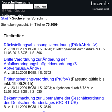
Vorschriftensuche
buzer.de
Normalansicht
§ / Art.
Gesetz
Volltextsuche
Start
>
Suche einer Vorschrift
Sie haben gesucht: im Titel
nr 75.2009
Titeltreffer
:
Rückstellungsabzinsungsverordnung (RückAbzinsV)
V. v. 18.11.2009 BGBl. I S. 3790; zuletzt geändert durch Artikel 9 G. v.
11.03.2016 BGBl. I S. 396
Dritte Verordnung zur Änderung der
Abfallverbringungsbußgeldverordnung (3.
AbfVerbrBußVÄndV)
V. v. 18.11.2009 BGBl. I S. 3792
Prüfungsberichtsverordnung (PrüfbV)
(Fassung gültig bis
inkl. 19.06.2015)
V. v. 23.11.2009 BGBl. I S. 3793; aufgehoben durch § 72 V. v.
11.06.2015 BGBl. I S. 930
Bekanntmachung zur Übernahme der Geschäftsordnung
des Deutschen Bundestages (GO-BT-ÜB)
B. v. 11.11.2009 BGBl. I S. 3819