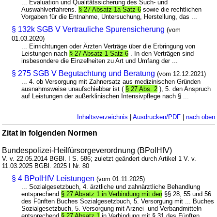
... Evaluation und Qualitätssicherung des Such- und
Auswahlverfahrens.
§ 27 Absatz 1a Satz 6
sowie die rechtlichen
Vorgaben für die Entnahme, Untersuchung, Herstellung, das ...
§ 132k SGB V Vertrauliche Spurensicherung
(vom
01.03.2020)
... Einrichtungen oder Ärzten Verträge über die Erbringung von
Leistungen nach
§ 27 Absatz 1 Satz 6
. In den Verträgen sind
insbesondere die Einzelheiten zu Art und Umfang der ...
§ 275 SGB V Begutachtung und Beratung
(vom 12.12.2021)
... 4. ob Versorgung mit Zahnersatz aus medizinischen Gründen
ausnahmsweise unaufschiebbar ist (
§ 27 Abs. 2
), 5. den Anspruch
auf Leistungen der außerklinischen Intensivpflege nach § ...
Inhaltsverzeichnis
|
Ausdrucken/PDF
|
nach oben
Zitat in folgenden Normen
Bundespolizei-Heilfürsorgeverordnung (BPolHfV)
V. v. 22.05.2014 BGBl. I S. 586; zuletzt geändert durch Artikel 1 V. v.
11.03.2025 BGBl. 2025 I Nr. 80
§ 4 BPolHfV Leistungen
(vom 01.11.2025)
... Sozialgesetzbuch, 4. ärztliche und zahnärztliche Behandlung
entsprechend
§ 27 Absatz 1 in Verbindung mit den
§§ 28, 55 und 56
des Fünften Buches Sozialgesetzbuch, 5. Versorgung mit ... Buches
Sozialgesetzbuch, 5. Versorgung mit Arznei- und Verbandmitteln
entsprechend
§ 27 Absatz 1
in Verbindung mit § 31 des Fünften