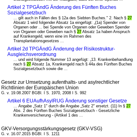
Artikel 2 TPGÄndG Änderung des Fünften Buches
Sozialgesetzbuch
... gilt auch in Fällen des § 12a des Siebten Buches." 2. Nach §
27
Absatz 1 wird folgender Absatz 1a eingefügt: „(1a) Spender von
Organen oder ... bei Spende von Organen oder Geweben Spender
von Organen oder Geweben nach §
27
Absatz 1a haben Anspruch
auf Krankengeld, wenn eine im Rahmen des
Transplantationsgesetzes ...
Artikel 2d TPGÄndG Änderung der Risikostruktur-
Ausgleichsverordnung
... und wird folgende Nummer 13 angefügt: „13. Krankenbehandlung
nach §
27
Absatz 1a, Krankengeld nach § 44a des Fünften Buches
Sozialgesetzbuch sowie die ...
Gesetz zur Umsetzung aufenthalts- und asylrechtlicher
Richtlinien der Europäischen Union
G. v. 19.08.2007 BGBl. I S. 1970, 2008 I S. 992
Artikel 6 EUAufhAsylRUG Änderung sonstiger Gesetze
... Angabe „Satz 1" durch die Angabe „Satz 2" ersetzt. (11) In §
27
Abs. 2 des Fünften Buches Sozialgesetzbuch - Gesetzliche
Krankenversicherung - (Artikel 1 des ...
GKV-Versorgungsstärkungsgesetz (GKV-VSG)
G. v. 16.07.2015 BGBl. I S. 1211