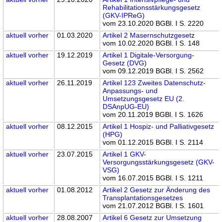
Rehabilitationsstärkungsgesetz
(GKV-IPReG)
vom 23.10.2020 BGBl. I S. 2220
aktuell
vorher
01.03.2020
Artikel 2 Masernschutzgesetz
vom 10.02.2020 BGBl. I S. 148
aktuell
vorher
19.12.2019
Artikel 1 Digitale-Versorgung-
Gesetz (DVG)
vom 09.12.2019 BGBl. I S. 2562
aktuell
vorher
26.11.2019
Artikel 123 Zweites Datenschutz-
Anpassungs- und
Umsetzungsgesetz EU (2.
DSAnpUG-EU)
vom 20.11.2019 BGBl. I S. 1626
aktuell
vorher
08.12.2015
Artikel 1 Hospiz- und Palliativgesetz
(HPG)
vom 01.12.2015 BGBl. I S. 2114
aktuell
vorher
23.07.2015
Artikel 1 GKV-
Versorgungsstärkungsgesetz (GKV-
VSG)
vom 16.07.2015 BGBl. I S. 1211
aktuell
vorher
01.08.2012
Artikel 2 Gesetz zur Änderung des
Transplantationsgesetzes
vom 21.07.2012 BGBl. I S. 1601
aktuell
vorher
28.08.2007
Artikel 6 Gesetz zur Umsetzung