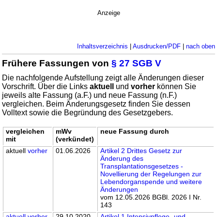
Anzeige
Inhaltsverzeichnis
|
Ausdrucken/PDF
|
nach oben
Frühere Fassungen von
§ 27 SGB V
Die nachfolgende Aufstellung zeigt alle Änderungen dieser
Vorschrift. Über die Links
aktuell
und
vorher
können Sie
jeweils alte Fassung (a.F.) und neue Fassung (n.F.)
vergleichen. Beim Änderungsgesetz finden Sie dessen
Volltext sowie die Begründung des Gesetzgebers.
vergleichen
mWv
neue Fassung durch
mit
(verkündet)
aktuell
vorher
01.06.2026
Artikel 2 Drittes Gesetz zur
Änderung des
Transplantationsgesetzes -
Novellierung der Regelungen zur
Lebendorganspende und weitere
Änderungen
vom 12.05.2026 BGBl. 2026 I Nr.
143
aktuell
vorher
29.10.2020
Artikel 1 Intensivpflege- und