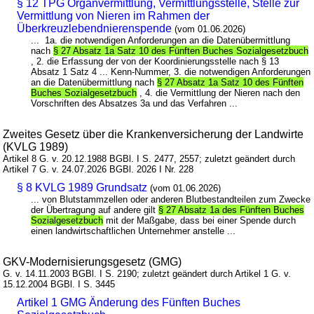
§ 12 TPG Organvermittlung, Vermittlungsstelle, Stelle zur
Vermittlung von Nieren im Rahmen der
Überkreuzlebendnierenspende
(vom 01.06.2026)
... 1a. die notwendigen Anforderungen an die Datenübermittlung
nach
§ 27 Absatz 1a Satz 10 des Fünften Buches Sozialgesetzbuch
, 2. die Erfassung der von der Koordinierungsstelle nach § 13
Absatz 1 Satz 4 ... Kenn-Nummer, 3. die notwendigen Anforderungen
an die Datenübermittlung nach
§ 27 Absatz 1a Satz 10 des Fünften
Buches Sozialgesetzbuch
, 4. die Vermittlung der Nieren nach den
Vorschriften des Absatzes 3a und das Verfahren ...
Zweites Gesetz über die Krankenversicherung der Landwirte
(KVLG 1989)
Artikel 8 G. v. 20.12.1988 BGBl. I S. 2477, 2557; zuletzt geändert durch
Artikel 7 G. v. 24.07.2026 BGBl. 2026 I Nr. 228
§ 8 KVLG 1989 Grundsatz
(vom 01.06.2026)
... von Blutstammzellen oder anderen Blutbestandteilen zum Zwecke
der Übertragung auf andere gilt
§ 27 Absatz 1a des Fünften Buches
Sozialgesetzbuch
mit der Maßgabe, dass bei einer Spende durch
einen landwirtschaftlichen Unternehmer anstelle ...
GKV-Modernisierungsgesetz (GMG)
G. v. 14.11.2003 BGBl. I S. 2190; zuletzt geändert durch Artikel 1 G. v.
15.12.2004 BGBl. I S. 3445
Artikel 1 GMG Änderung des Fünften Buches