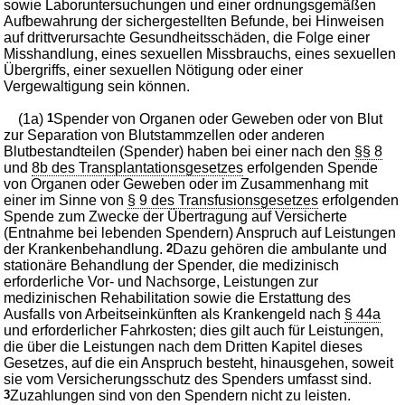
sowie Laboruntersuchungen und einer ordnungsgemäßen
Aufbewahrung der sichergestellten Befunde, bei Hinweisen
auf drittverursachte Gesundheitsschäden, die Folge einer
Misshandlung, eines sexuellen Missbrauchs, eines sexuellen
Übergriffs, einer sexuellen Nötigung oder einer
Vergewaltigung sein können.
(1a)
1
Spender von Organen oder Geweben oder von Blut
zur Separation von Blutstammzellen oder anderen
Blutbestandteilen (Spender) haben bei einer nach den
§§ 8
und
8b des Transplantationsgesetzes
erfolgenden Spende
von Organen oder Geweben oder im Zusammenhang mit
einer im Sinne von
§ 9 des Transfusionsgesetzes
erfolgenden
Spende zum Zwecke der Übertragung auf Versicherte
(Entnahme bei lebenden Spendern) Anspruch auf Leistungen
der Krankenbehandlung.
2
Dazu gehören die ambulante und
stationäre Behandlung der Spender, die medizinisch
erforderliche Vor- und Nachsorge, Leistungen zur
medizinischen Rehabilitation sowie die Erstattung des
Ausfalls von Arbeitseinkünften als Krankengeld nach
§ 44a
und erforderlicher Fahrkosten; dies gilt auch für Leistungen,
die über die Leistungen nach dem Dritten Kapitel dieses
Gesetzes, auf die ein Anspruch besteht, hinausgehen, soweit
sie vom Versicherungsschutz des Spenders umfasst sind.
3
Zuzahlungen sind von den Spendern nicht zu leisten.