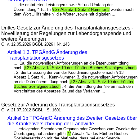
... die erstatteten Leistungen sowie Art und Umfang der
Übermittlung." 1c. In
§ 27 Absatz 1 Satz 2 Nummer 3
werden nach
dem Wort „Hilfsmitteln" die Wörter „sowie mit digitalen ...
Drittes Gesetz zur Änderung des Transplantationsgesetzes -
Novellierung der Regelungen zur Lebendorganspende und
weitere Änderungen
G. v. 12.05.2026 BGBl. 2026 I Nr. 143
Artikel 1 3. TPGÄndG Änderung des
Transplantationsgesetzes
... 1a. die notwendigen Anforderungen an die Datenübermittlung
nach
§ 27 Absatz 1a Satz 10 des Fünften Buches Sozialgesetzbuch
, 2. die Erfassung der von der Koordinierungsstelle nach § 13
Absatz 1 Satz 4 ... Kenn-Nummer, 3. die notwendigen Anforderungen
an die Datenübermittlung nach
§ 27 Absatz 1a Satz 10 des Fünften
Buches Sozialgesetzbuch
, 4. die Vermittlung der Nieren nach den
Vorschriften des Absatzes 3a und das Verfahren ...
Gesetz zur Änderung des Transplantationsgesetzes
G. v. 21.07.2012 BGBl. I S. 1601
Artikel 1b TPGÄndG Änderung des Zweiten Gesetzes über
die Krankenversicherung der Landwirte
... erfolgenden Spende von Organen oder Geweben zum Zwecke der
Übertragung auf andere gilt §
27
Absatz 1a des Fünften Buches
Sozialgesetzbuch mit der Maßgabe, dass bei einer Spende ...