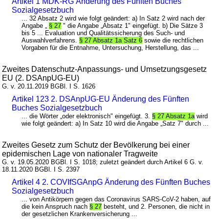
Artikel 1 MDK-RG Änderung des Fünften Buches
Sozialgesetzbuch
... 32 Absatz 2 wird wie folgt geändert: a) In Satz 2 wird nach der
Angabe „
§ 27
" die Angabe „Absatz 1" eingefügt. b) Die Sätze 3
bis 5 ... Evaluation und Qualitätssicherung des Such- und
Auswahlverfahrens.
§ 27 Absatz 1a Satz 6
sowie die rechtlichen
Vorgaben für die Entnahme, Untersuchung, Herstellung, das ...
Zweites Datenschutz-Anpassungs- und Umsetzungsgesetz
EU (2. DSAnpUG-EU)
G. v. 20.11.2019 BGBl. I S. 1626
Artikel 123 2. DSAnpUG-EU Änderung des Fünften
Buches Sozialgesetzbuch
... die Wörter „oder elektronisch" eingefügt. 3.
§ 27 Absatz 1a
wird
wie folgt geändert: a) In Satz 10 wird die Angabe „Satz 7" durch ...
Zweites Gesetz zum Schutz der Bevölkerung bei einer
epidemischen Lage von nationaler Tragweite
G. v. 19.05.2020 BGBl. I S. 1018; zuletzt geändert durch Artikel 6 G. v.
18.11.2020 BGBl. I S. 2397
Artikel 4 2. COVIfSGAnpG Änderung des Fünften Buches
Sozialgesetzbuch
... von Antikörpern gegen das Coronavirus SARS-CoV-2 haben, auf
die kein Anspruch nach
§ 27
besteht, und 2. Personen, die nicht in
der gesetzlichen Krankenversicherung ...