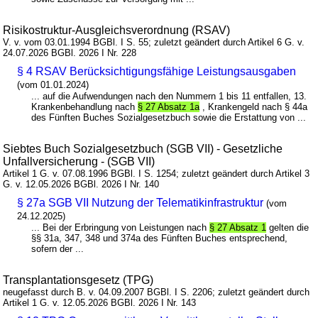
Risikostruktur-Ausgleichsverordnung (RSAV)
V. v. vom 03.01.1994 BGBl. I S. 55; zuletzt geändert durch Artikel 6 G. v.
24.07.2026 BGBl. 2026 I Nr. 228
§ 4 RSAV Berücksichtigungsfähige Leistungsausgaben
(vom 01.01.2024)
... auf die Aufwendungen nach den Nummern 1 bis 11 entfallen, 13.
Krankenbehandlung nach
§ 27 Absatz 1a
, Krankengeld nach § 44a
des Fünften Buches Sozialgesetzbuch sowie die Erstattung von ...
Siebtes Buch Sozialgesetzbuch (SGB VII) - Gesetzliche
Unfallversicherung - (SGB VII)
Artikel 1 G. v. 07.08.1996 BGBl. I S. 1254; zuletzt geändert durch Artikel 3
G. v. 12.05.2026 BGBl. 2026 I Nr. 140
§ 27a SGB VII Nutzung der Telematikinfrastruktur
(vom
24.12.2025)
... Bei der Erbringung von Leistungen nach
§ 27 Absatz 1
gelten die
§§ 31a, 347, 348 und 374a des Fünften Buches entsprechend,
sofern der ...
Transplantationsgesetz (TPG)
neugefasst durch B. v. 04.09.2007 BGBl. I S. 2206; zuletzt geändert durch
Artikel 1 G. v. 12.05.2026 BGBl. 2026 I Nr. 143