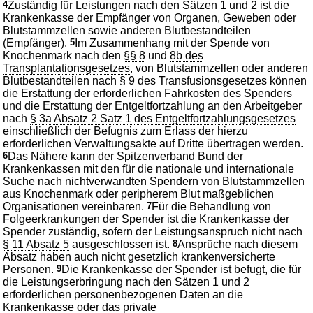
4
Zuständig für Leistungen nach den Sätzen 1 und 2 ist die
Krankenkasse der Empfänger von Organen, Geweben oder
Blutstammzellen sowie anderen Blutbestandteilen
(Empfänger).
5
Im Zusammenhang mit der Spende von
Knochenmark nach den
§§ 8
und
8b des
Transplantationsgesetzes
, von Blutstammzellen oder anderen
Blutbestandteilen nach
§ 9 des Transfusionsgesetzes
können
die Erstattung der erforderlichen Fahrkosten des Spenders
und die Erstattung der Entgeltfortzahlung an den Arbeitgeber
nach
§ 3a Absatz 2 Satz 1 des Entgeltfortzahlungsgesetzes
einschließlich der Befugnis zum Erlass der hierzu
erforderlichen Verwaltungsakte auf Dritte übertragen werden.
6
Das Nähere kann der Spitzenverband Bund der
Krankenkassen mit den für die nationale und internationale
Suche nach nichtverwandten Spendern von Blutstammzellen
aus Knochenmark oder peripherem Blut maßgeblichen
Organisationen vereinbaren.
7
Für die Behandlung von
Folgeerkrankungen der Spender ist die Krankenkasse der
Spender zuständig, sofern der Leistungsanspruch nicht nach
§ 11 Absatz 5
ausgeschlossen ist.
8
Ansprüche nach diesem
Absatz haben auch nicht gesetzlich krankenversicherte
Personen.
9
Die Krankenkasse der Spender ist befugt, die für
die Leistungserbringung nach den Sätzen 1 und 2
erforderlichen personenbezogenen Daten an die
Krankenkasse oder das private