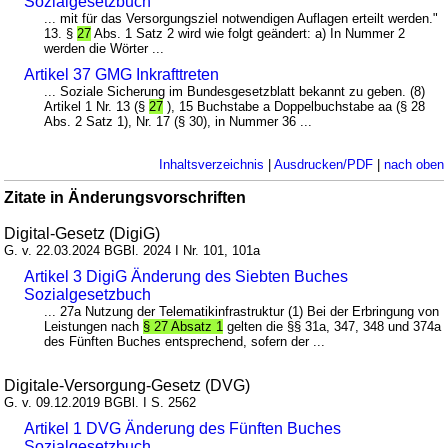
Sozialgesetzbuch
... mit für das Versorgungsziel notwendigen Auflagen erteilt werden."
13. §
27
Abs. 1 Satz 2 wird wie folgt geändert: a) In Nummer 2
werden die Wörter ...
Artikel 37 GMG Inkrafttreten
... Soziale Sicherung im Bundesgesetzblatt bekannt zu geben. (8)
Artikel 1 Nr. 13 (§
27
), 15 Buchstabe a Doppelbuchstabe aa (§ 28
Abs. 2 Satz 1), Nr. 17 (§ 30), in Nummer 36 ...
Inhaltsverzeichnis
|
Ausdrucken/PDF
|
nach oben
Zitate in Änderungsvorschriften
Digital-Gesetz (DigiG)
G. v. 22.03.2024 BGBl. 2024 I Nr. 101, 101a
Artikel 3 DigiG Änderung des Siebten Buches
Sozialgesetzbuch
... 27a Nutzung der Telematikinfrastruktur (1) Bei der Erbringung von
Leistungen nach
§ 27 Absatz 1
gelten die §§ 31a, 347, 348 und 374a
des Fünften Buches entsprechend, sofern der ...
Digitale-Versorgung-Gesetz (DVG)
G. v. 09.12.2019 BGBl. I S. 2562
Artikel 1 DVG Änderung des Fünften Buches
Sozialgesetzbuch