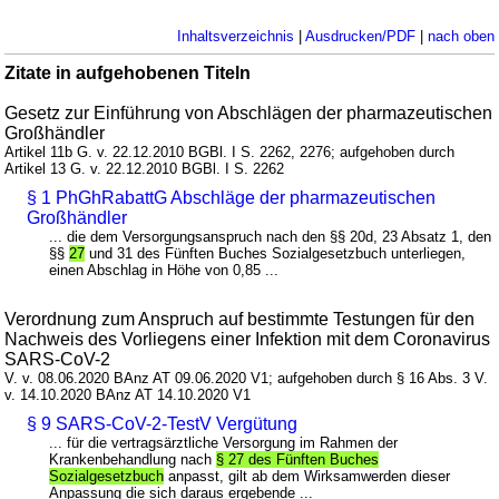
Inhaltsverzeichnis
|
Ausdrucken/PDF
|
nach oben
Zitate in aufgehobenen Titeln
Gesetz zur Einführung von Abschlägen der pharmazeutischen
Großhändler
Artikel 11b G. v. 22.12.2010 BGBl. I S. 2262, 2276; aufgehoben durch
Artikel 13 G. v. 22.12.2010 BGBl. I S. 2262
§ 1 PhGhRabattG Abschläge der pharmazeutischen
Großhändler
... die dem Versorgungsanspruch nach den §§ 20d, 23 Absatz 1, den
§§
27
und 31 des Fünften Buches Sozialgesetzbuch unterliegen,
einen Abschlag in Höhe von 0,85 ...
Verordnung zum Anspruch auf bestimmte Testungen für den
Nachweis des Vorliegens einer Infektion mit dem Coronavirus
SARS-CoV-2
V. v. 08.06.2020 BAnz AT 09.06.2020 V1; aufgehoben durch § 16 Abs. 3 V.
v. 14.10.2020 BAnz AT 14.10.2020 V1
§ 9 SARS-CoV-2-TestV Vergütung
... für die vertragsärztliche Versorgung im Rahmen der
Krankenbehandlung nach
§ 27 des Fünften Buches
Sozialgesetzbuch
anpasst, gilt ab dem Wirksamwerden dieser
Anpassung die sich daraus ergebende ...