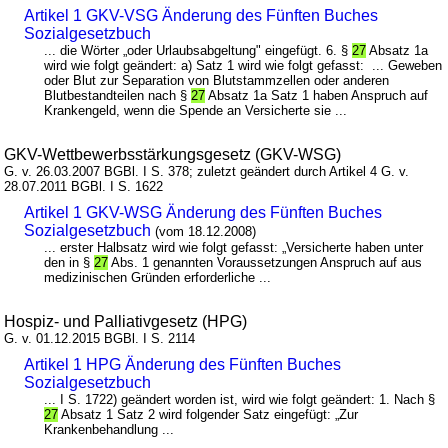
Artikel 1 GKV-VSG Änderung des Fünften Buches
Sozialgesetzbuch
... die Wörter „oder Urlaubsabgeltung" eingefügt. 6. §
27
Absatz 1a
wird wie folgt geändert: a) Satz 1 wird wie folgt gefasst: ... Geweben
oder Blut zur Separation von Blutstammzellen oder anderen
Blutbestandteilen nach §
27
Absatz 1a Satz 1 haben Anspruch auf
Krankengeld, wenn die Spende an Versicherte sie ...
GKV-Wettbewerbsstärkungsgesetz (GKV-WSG)
G. v. 26.03.2007 BGBl. I S. 378; zuletzt geändert durch Artikel 4 G. v.
28.07.2011 BGBl. I S. 1622
Artikel 1 GKV-WSG Änderung des Fünften Buches
Sozialgesetzbuch
(vom 18.12.2008)
... erster Halbsatz wird wie folgt gefasst: „Versicherte haben unter
den in §
27
Abs. 1 genannten Voraussetzungen Anspruch auf aus
medizinischen Gründen erforderliche ...
Hospiz- und Palliativgesetz (HPG)
G. v. 01.12.2015 BGBl. I S. 2114
Artikel 1 HPG Änderung des Fünften Buches
Sozialgesetzbuch
... I S. 1722) geändert worden ist, wird wie folgt geändert: 1. Nach §
27
Absatz 1 Satz 2 wird folgender Satz eingefügt: „Zur
Krankenbehandlung ...