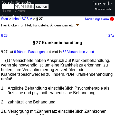
Vorschriftensuche
buzer.de
Normalansicht
§ / Art.
Gesetz
Volltextsuche
Start
>
Inhalt SGB V
>
§ 27
Änderungsalarm
Hier klicken für
Titel, Fundstelle, Änderungen
etc.
nur in SGB V
§ 27 - Sozialgesetzbuch (SGB) Fünftes Buch (V)
←
→
§ 26
§ 27a
- Gesetzliche Krankenversicherung - (SGB V)
§ 27 Krankenbehandlung
Artikel 1 G. v. 20.12.1988
BGBl. I S. 2477
, 2482; zuletzt geändert durch
Artikel 1
G. v. 24.07.2026
BGBl. 2026 I Nr. 228
§ 27 hat
9 frühere Fassungen
und wird in
32 Vorschriften zitiert
Geltung ab 01.01.1989; FNA: 860-5
Sozialgesetzbuch
401 weitere Fassungen
|
Drucksachen / Entwurf / Begründung
|
(1)
1
Versicherte haben Anspruch auf Krankenbehandlung,
wird in 2003 Vorschriften zitiert
wenn sie notwendig ist, um eine Krankheit zu erkennen, zu
heilen, ihre Verschlimmerung zu verhüten oder
Drittes Kapitel Leistungen der Krankenversicherung
Krankheitsbeschwerden zu lindern.
2
Die Krankenbehandlung
Fünfter Abschnitt Leistungen bei Krankheit
umfaßt
Erster Titel Krankenbehandlung
1.
Ärztliche Behandlung einschließlich Psychotherapie als
ärztliche und psychotherapeutische Behandlung,
2.
zahnärztliche Behandlung,
2a.
Versorgung mit Zahnersatz einschließlich Zahnkronen