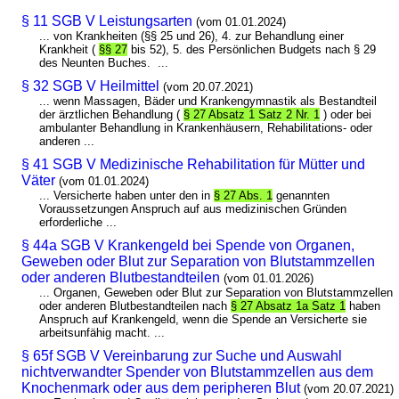
§ 11 SGB V Leistungsarten
(vom 01.01.2024)
... von Krankheiten (§§ 25 und 26), 4. zur Behandlung einer
Krankheit (
§§ 27
bis 52), 5. des Persönlichen Budgets nach § 29
des Neunten Buches. ...
§ 32 SGB V Heilmittel
(vom 20.07.2021)
... wenn Massagen, Bäder und Krankengymnastik als Bestandteil
der ärztlichen Behandlung (
§ 27 Absatz 1 Satz 2 Nr. 1
) oder bei
ambulanter Behandlung in Krankenhäusern, Rehabilitations- oder
anderen ...
§ 41 SGB V Medizinische Rehabilitation für Mütter und
Väter
(vom 01.01.2024)
... Versicherte haben unter den in
§ 27 Abs. 1
genannten
Voraussetzungen Anspruch auf aus medizinischen Gründen
erforderliche ...
§ 44a SGB V Krankengeld bei Spende von Organen,
Geweben oder Blut zur Separation von Blutstammzellen
oder anderen Blutbestandteilen
(vom 01.01.2026)
... Organen, Geweben oder Blut zur Separation von Blutstammzellen
oder anderen Blutbestandteilen nach
§ 27 Absatz 1a Satz 1
haben
Anspruch auf Krankengeld, wenn die Spende an Versicherte sie
arbeitsunfähig macht. ...
§ 65f SGB V Vereinbarung zur Suche und Auswahl
nichtverwandter Spender von Blutstammzellen aus dem
Knochenmark oder aus dem peripheren Blut
(vom 20.07.2021)