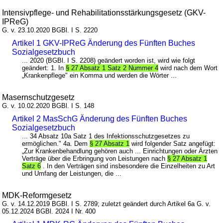
Intensivpflege- und Rehabilitationsstärkungsgesetz (GKV-
IPReG)
G. v. 23.10.2020 BGBl. I S. 2220
Artikel 1 GKV-IPReG Änderung des Fünften Buches
Sozialgesetzbuch
... 2020 (BGBl. I S. 2208) geändert worden ist, wird wie folgt
geändert: 1. In
§ 27 Absatz 1 Satz 2 Nummer 4
wird nach dem Wort
„Krankenpflege" ein Komma und werden die Wörter ...
Masernschutzgesetz
G. v. 10.02.2020 BGBl. I S. 148
Artikel 2 MasSchG Änderung des Fünften Buches
Sozialgesetzbuch
... 34 Absatz 10a Satz 1 des Infektionsschutzgesetzes zu
ermöglichen." 4a. Dem
§ 27 Absatz 1
wird folgender Satz angefügt:
„Zur Krankenbehandlung gehören auch ... Einrichtungen oder Ärzten
Verträge über die Erbringung von Leistungen nach
§ 27 Absatz 1
Satz 6
. In den Verträgen sind insbesondere die Einzelheiten zu Art
und Umfang der Leistungen, die ...
MDK-Reformgesetz
G. v. 14.12.2019 BGBl. I S. 2789; zuletzt geändert durch Artikel 6a G. v.
05.12.2024 BGBl. 2024 I Nr. 400