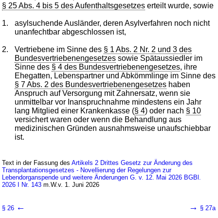
§ 25 Abs. 4 bis 5 des Aufenthaltsgesetzes
erteilt wurde, sowie
1.
asylsuchende Ausländer, deren Asylverfahren noch nicht
unanfechtbar abgeschlossen ist,
2.
Vertriebene im Sinne des
§ 1 Abs. 2 Nr. 2 und 3 des
Bundesvertriebenengesetzes
sowie Spätaussiedler im
Sinne des
§ 4 des Bundesvertriebenengesetzes
, ihre
Ehegatten, Lebenspartner und Abkömmlinge im Sinne des
§ 7 Abs. 2 des Bundesvertriebenengesetzes
haben
Anspruch auf Versorgung mit Zahnersatz, wenn sie
unmittelbar vor Inanspruchnahme mindestens ein Jahr
lang Mitglied einer Krankenkasse (
§ 4
) oder nach
§ 10
versichert waren oder wenn die Behandlung aus
medizinischen Gründen ausnahmsweise unaufschiebbar
ist.
Text in der Fassung des
Artikels 2 Drittes Gesetz zur Änderung des
Transplantationsgesetzes - Novellierung der Regelungen zur
Lebendorganspende und weitere Änderungen G. v. 12. Mai 2026 BGBl.
2026 I Nr. 143
m.W.v. 1. Juni 2026
←
→
§ 26
§ 27a