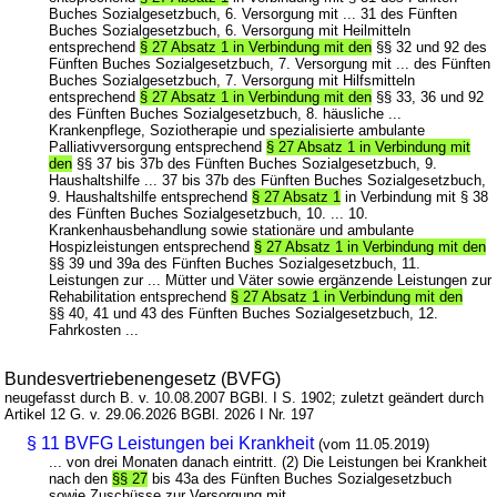
Buches Sozialgesetzbuch, 6. Versorgung mit ... 31 des Fünften
Buches Sozialgesetzbuch, 6. Versorgung mit Heilmitteln
entsprechend
§ 27 Absatz 1 in Verbindung mit den
§§ 32 und 92 des
Fünften Buches Sozialgesetzbuch, 7. Versorgung mit ... des Fünften
Buches Sozialgesetzbuch, 7. Versorgung mit Hilfsmitteln
entsprechend
§ 27 Absatz 1 in Verbindung mit den
§§ 33, 36 und 92
des Fünften Buches Sozialgesetzbuch, 8. häusliche ...
Krankenpflege, Soziotherapie und spezialisierte ambulante
Palliativversorgung entsprechend
§ 27 Absatz 1 in Verbindung mit
den
§§ 37 bis 37b des Fünften Buches Sozialgesetzbuch, 9.
Haushaltshilfe ... 37 bis 37b des Fünften Buches Sozialgesetzbuch,
9. Haushaltshilfe entsprechend
§ 27 Absatz 1
in Verbindung mit § 38
des Fünften Buches Sozialgesetzbuch, 10. ... 10.
Krankenhausbehandlung sowie stationäre und ambulante
Hospizleistungen entsprechend
§ 27 Absatz 1 in Verbindung mit den
§§ 39 und 39a des Fünften Buches Sozialgesetzbuch, 11.
Leistungen zur ... Mütter und Väter sowie ergänzende Leistungen zur
Rehabilitation entsprechend
§ 27 Absatz 1 in Verbindung mit den
§§ 40, 41 und 43 des Fünften Buches Sozialgesetzbuch, 12.
Fahrkosten ...
Bundesvertriebenengesetz (BVFG)
neugefasst durch B. v. 10.08.2007 BGBl. I S. 1902; zuletzt geändert durch
Artikel 12 G. v. 29.06.2026 BGBl. 2026 I Nr. 197
§ 11 BVFG Leistungen bei Krankheit
(vom 11.05.2019)
... von drei Monaten danach eintritt. (2) Die Leistungen bei Krankheit
nach den
§§ 27
bis 43a des Fünften Buches Sozialgesetzbuch
sowie Zuschüsse zur Versorgung mit ...