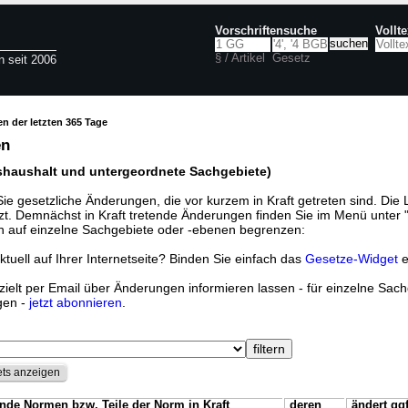
Vorschriftensuche
Vollt
§ / Artikel
Gesetz
n seit 2006
n der letzten 365 Tage
en
shaushalt und untergeordnete Sachgebiete)
Sie gesetzliche Änderungen, die vor kurzem in Kraft getreten sind. Die Li
zt. Demnächst in Kraft tretende Änderungen finden Sie im Menü unter 
h auf einzelne Sachgebiete oder -ebenen begrenzen:
tuell auf Ihrer Internetseite? Binden Sie einfach das
Gesetze-Widget
e
ielt per Email über Änderungen informieren lassen - für einzelne Sachg
gen -
jetzt abonnieren
.
ets anzeigen
ende Normen bzw. Teile der Norm in Kraft
deren
ändert gg