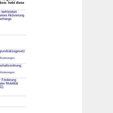
bzw. hebt diese
 befristeten
einer Aktivierung
erhangs
grundsätze­gesetz
 Änderungen
shalts­ordnung
 Änderungen
r Förderung
ler Mobilität
G)