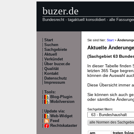
buzer.de
Bundesrecht - tagaktuell konsolidiert - alle Fassunge
Start
Sie sind hier:
Start
>
Änderunge
Suchen
Aktuelle Änderung
Sachgebiete
Aktuell
(Sachgebiet 63 Bunde
Verkündet
Über buzer.de
In dieser Tabelle finden 
Qualität
letzten 365 Tage begren
Kontakt
können die Auswahl auc
Datenschutz
Impressum
Diese Übersicht immer ak
Tools:
Sie können sich auch gez
Blog-Plugin
oder sämtliche Änderun
Mobilversion
Sachgebiet filtern:
Update via:
Web-Widget
Feed
alle Normen des Sachgebi
Rechtskataster
am
treten folg