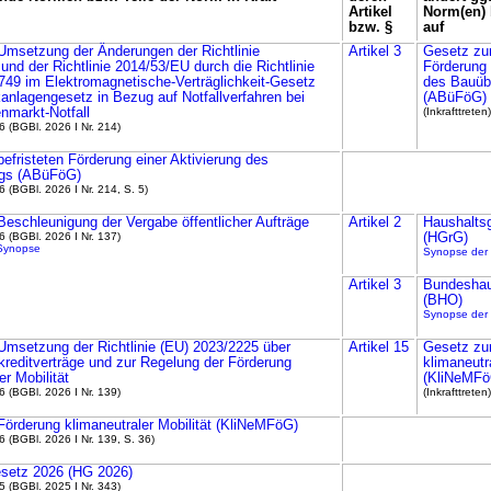
Artikel
Norm(en) 
bzw. §
auf
Umsetzung der Änderungen der Richtlinie
Artikel 3
Gesetz zur
nd der Richtlinie 2014/53/EU durch die Richtlinie
Förderung 
749 im Elektromagnetische-Verträg­lichkeit-Gesetz
des Bauüb
nlagen­gesetz in Bezug auf Notfall­verfahren bei
(ABüFöG)
nmarkt-Notfall
(Inkrafttreten)
 (BGBl. 2026 I Nr. 214)
efristeten Förderung einer Aktivierung des
gs (ABüFöG)
 (BGBl. 2026 I Nr. 214, S. 5)
eschleunigung der Vergabe öffent­licher Aufträge
Artikel 2
Haushalts­
 (BGBl. 2026 I Nr. 137)
(HGrG)
Synopse
Synopse der
Artikel 3
Bundeshau
(BHO)
Synopse der
Umsetzung der Richtlinie (EU) 2023/2225 über
Artikel 15
Gesetz zu
redit­verträge und zur Regelung der Förderung
klimaneutra
er Mobilität
(KliNeMFö
 (BGBl. 2026 I Nr. 139)
(Inkrafttreten)
Förderung klimaneutraler Mobilität (KliNeMFöG)
 (BGBl. 2026 I Nr. 139, S. 36)
esetz 2026 (HG 2026)
 (BGBl. 2025 I Nr. 343)