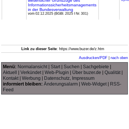
wesent­licher Grundzüge des
Informations­sicherheits­managements
in der Bundes­verwaltung
vom 02.12.2025 (BGBl. 2025 I Nr. 301)
Link zu dieser Seite
: https://www.buzer.de/z.htm
Ausdrucken/PDF
|
nach oben
Menü:
Normalansicht
|
Start
|
Suchen
|
Sachgebiete
|
Aktuell
|
Verkündet
|
Web-Plugin
|
Über buzer.de
|
Qualität
|
Kontakt
|
Werbung
|
Datenschutz, Impressum
informiert bleiben:
Änderungsalarm
|
Web-Widget
|
RSS-
Feed