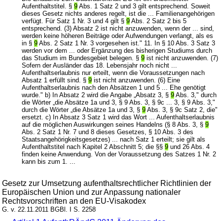
Aufenthaltstitel. §
9
Abs. 1 Satz 2 und 3 gilt entsprechend. Soweit
dieses Gesetz nichts anderes regelt, ist die ... Familienangehörigen
verfügt. Für Satz 1 Nr. 3 und 4 gilt §
9
Abs. 2 Satz 2 bis 5
entsprechend. (3) Absatz 2 ist nicht anzuwenden, wenn der ... sind,
werden keine höheren Beiträge oder Aufwendungen verlangt, als es
in §
9
Abs. 2 Satz 1 Nr. 3 vorgesehen ist." 11. In § 10 Abs. 3 Satz 3
werden vor dem ... oder Ergänzung des bisherigen Studiums durch
das Studium im Bundesgebiet belegen. §
9
ist nicht anzuwenden. (7)
Sofern der Ausländer das 18. Lebensjahr noch nicht ...
Aufenthaltserlaubnis nur erteilt, wenn die Voraussetzungen nach
Absatz 1 erfüllt sind. §
9
ist nicht anzuwenden. (6) Eine
Aufenthaltserlaubnis nach den Absätzen 1 und 5 ... Ehe genötigt
wurde." b) In Absatz 2 wird die Angabe „Absatz 3, §
9
Abs. 3," durch
die Wörter „die Absätze 1a und 3, § 9 Abs. 3, § 9c ... 3, § 9 Abs. 3,"
durch die Wörter „die Absätze 1a und 3, §
9
Abs. 3, § 9c Satz 2, die"
ersetzt. c) In Absatz 3 Satz 1 wird das Wort ... Aufenthaltserlaubnis
auf die möglichen Auswirkungen seines Handelns (§ 8 Abs. 3, §
9
Abs. 2 Satz 1 Nr. 7 und 8 dieses Gesetzes, § 10 Abs. 3 des
Staatsangehörigkeitsgesetzes) ... nach Satz 1 erteilt; sie gilt als
Aufenthaltstitel nach Kapitel 2 Abschnitt 5; die §§
9
und 26 Abs. 4
finden keine Anwendung. Von der Voraussetzung des Satzes 1 Nr. 2
kann bis zum 1. ...
Gesetz zur Umsetzung aufenthaltsrechtlicher Richtlinien der
Europäischen Union und zur Anpassung nationaler
Rechtsvorschriften an den EU-Visakodex
G. v. 22.11.2011 BGBl. I S. 2258