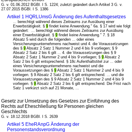
G. v. 01.06.2012 BGBl. I S. 1224; zuletzt geändert durch Artikel 3 G. v.
27.07.2015 BGBl. I S. 1386
Artikel 1 HQRLUmsG Änderung des Aufenthaltsgesetzes
... berechtigt während dieses Zeitraums zur Ausübung einer
Erwerbstätigkeit. §
9
findet keine Anwendung." 6a. § 17 wird wie folgt
geändert: ... berechtigt während dieses Zeitraums zur Ausübung
einer Erwerbstätigkeit. §
9
findet keine Anwendung." 7. § 18
Absatz 5 wird durch die folgenden ... oder eines
Versicherungsunternehmens nachweist und 4. die Voraussetzungen
des §
9
Absatz 2 Satz 1 Nummer 2 und 4 bis 9 vorliegen; § 9
Absatz 2 Satz 2 bis 6 gilt ... 4. die Voraussetzungen des § 9
Absatz 2 Satz 1 Nummer 2 und 4 bis 9 vorliegen; §
9
Absatz 2
Satz 2 bis 6 gilt entsprechend. § 18c Aufenthaltstitel zur ... oder
eines Versicherungsunternehmens nachweist und die
Voraussetzungen des §
9
Absatz 2 Satz 1 Nummer 2 und 4 bis 9
vorliegen. § 9 Absatz 2 Satz 2 bis 6 gilt entsprechend. ... und die
Voraussetzungen des § 9 Absatz 2 Satz 1 Nummer 2 und 4 bis 9
vorliegen. §
9
Absatz 2 Satz 2 bis 6 gilt entsprechend. Die Frist nach
Satz 1 verkürzt sich auf 21 Monate, ...
Gesetz zur Umsetzung des Gesetzes zur Einführung des
Rechts auf Eheschließung für Personen gleichen
Geschlechts
G. v. 18.12.2018 BGBl. I S. 2639
Artikel 5 EheRAnpG Änderung der
Personenstandsverordnung