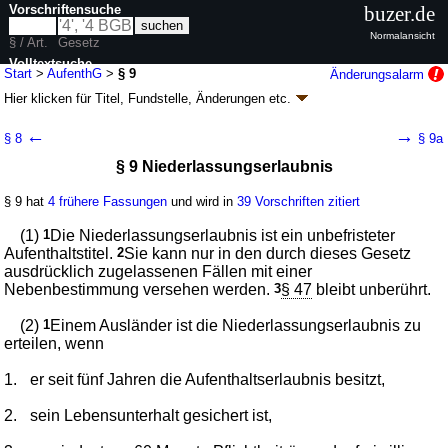
Vorschriftensuche
buzer.de
Normalansicht
§ / Art.
Gesetz
Volltextsuche
Start
>
AufenthG
>
§ 9
Änderungsalarm
Hier klicken für
Titel, Fundstelle, Änderungen
etc.
nur in AufenthG
§ 9 - Aufenthaltsgesetz (AufenthG)
←
→
§ 8
§ 9a
neugefasst durch B. v. 25.02.2008
BGBl. I S. 162
; zuletzt geändert durch
§ 9 Niederlassungserlaubnis
Artikel 13
G. v. 22.07.2026
BGBl. 2026 I Nr. 222
Geltung ab 01.01.2005; FNA: 26-12
Ausländerrecht
§ 9 hat
4 frühere Fassungen
und wird in
39 Vorschriften zitiert
136 weitere Fassungen
|
Drucksachen / Entwurf / Begründung
|
wird in 965 Vorschriften zitiert
(1)
1
Die Niederlassungserlaubnis ist ein unbefristeter
Kapitel 2 Einreise und Aufenthalt im Bundesgebiet
Aufenthaltstitel.
2
Sie kann nur in den durch dieses Gesetz
ausdrücklich zugelassenen Fällen mit einer
Abschnitt 1 Allgemeines
Nebenbestimmung versehen werden.
3
§ 47
bleibt unberührt.
(2)
1
Einem Ausländer ist die Niederlassungserlaubnis zu
erteilen, wenn
1.
er seit fünf Jahren die Aufenthaltserlaubnis besitzt,
2.
sein Lebensunterhalt gesichert ist,