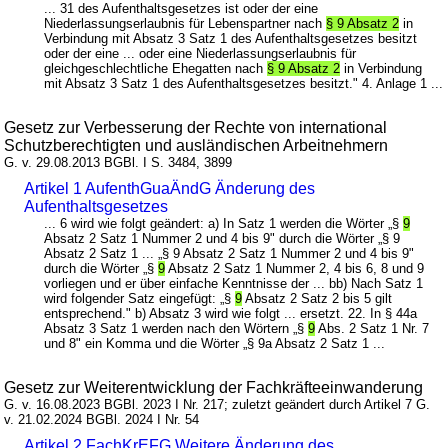
... 31 des Aufenthaltsgesetzes ist oder der eine
Niederlassungserlaubnis für Lebenspartner nach
§ 9 Absatz 2
in
Verbindung mit Absatz 3 Satz 1 des Aufenthaltsgesetzes besitzt
oder der eine ... oder eine Niederlassungserlaubnis für
gleichgeschlechtliche Ehegatten nach
§ 9 Absatz 2
in Verbindung
mit Absatz 3 Satz 1 des Aufenthaltsgesetzes besitzt." 4. Anlage 1 ...
Gesetz zur Verbesserung der Rechte von international
Schutzberechtigten und ausländischen Arbeitnehmern
G. v. 29.08.2013 BGBl. I S. 3484, 3899
Artikel 1 AufenthGuaÄndG Änderung des
Aufenthaltsgesetzes
... 6 wird wie folgt geändert: a) In Satz 1 werden die Wörter „§
9
Absatz 2 Satz 1 Nummer 2 und 4 bis 9" durch die Wörter „§ 9
Absatz 2 Satz 1 ... „§ 9 Absatz 2 Satz 1 Nummer 2 und 4 bis 9"
durch die Wörter „§
9
Absatz 2 Satz 1 Nummer 2, 4 bis 6, 8 und 9
vorliegen und er über einfache Kenntnisse der ... bb) Nach Satz 1
wird folgender Satz eingefügt: „§
9
Absatz 2 Satz 2 bis 5 gilt
entsprechend." b) Absatz 3 wird wie folgt ... ersetzt. 22. In § 44a
Absatz 3 Satz 1 werden nach den Wörtern „§
9
Abs. 2 Satz 1 Nr. 7
und 8" ein Komma und die Wörter „§ 9a Absatz 2 Satz 1 ...
Gesetz zur Weiterentwicklung der Fachkräfteeinwanderung
G. v. 16.08.2023 BGBl. 2023 I Nr. 217; zuletzt geändert durch Artikel 7 G.
v. 21.02.2024 BGBl. 2024 I Nr. 54
Artikel 2 FachKrEFG Weitere Änderung des