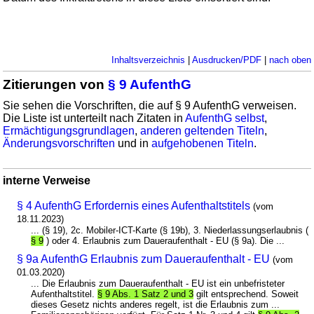
Inhaltsverzeichnis
|
Ausdrucken/PDF
|
nach oben
Zitierungen von
§ 9 AufenthG
Sie sehen die Vorschriften, die auf § 9 AufenthG verweisen.
Die Liste ist unterteilt nach Zitaten in
AufenthG selbst
,
Ermächtigungsgrundlagen
,
anderen geltenden Titeln
,
Änderungsvorschriften
und in
aufgehobenen Titeln
.
interne Verweise
§ 4 AufenthG Erfordernis eines Aufenthaltstitels
(vom
18.11.2023)
... (§ 19), 2c. Mobiler-ICT-Karte (§ 19b), 3. Niederlassungserlaubnis (
§ 9
) oder 4. Erlaubnis zum Daueraufenthalt - EU (§ 9a). Die ...
§ 9a AufenthG Erlaubnis zum Daueraufenthalt - EU
(vom
01.03.2020)
... Die Erlaubnis zum Daueraufenthalt - EU ist ein unbefristeter
Aufenthaltstitel.
§ 9 Abs. 1 Satz 2 und 3
gilt entsprechend. Soweit
dieses Gesetz nichts anderes regelt, ist die Erlaubnis zum ...