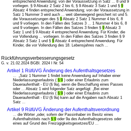
entsprechend Anwendung; von der Voraussetzung in Satz ... 8 und 9
vorliegen. § 9 Absatz 2 Satz 2 bis 6, § 9 Absatz 3 Satz 1 und §
9
Absatz 4 finden entsprechend Anwendung; von der Voraussetzung in
Satz 1 Nummer 3 wird auch ... weit überwiegend gesichert ist und 5.
die Voraussetzungen des §
9
Absatz 2 Satz 1 Nummer 4 bis 6, 8
und 9 vorliegen. In den Fällen des Satzes 3 ... 1 Nummer 4 bis 6, 8
und 9 vorliegen. In den Fällen des Satzes 3 finden §
9
Absatz 3
Satz 1 und § 9 Absatz 4 entsprechend Anwendung. Für Kinder, die
vor Vollendung ... vorliegen. In den Fällen des Satzes 3 finden § 9
Absatz 3 Satz 1 und §
9
Absatz 4 entsprechend Anwendung. Für
Kinder, die vor Vollendung des 18. Lebensjahres nach ...
Rückführungsverbesserungsgesetz
G. v. 21.02.2024 BGBl. 2024 I Nr. 54
Artikel 1 RüfüVG Änderung des Aufenthaltsgesetzes
... „Satz 1 Nummer 1 findet keine Anwendung auf Inhaber einer
Niederlassungserlaubnis (
§ 9
) oder einer Erlaubnis zum
Daueraufenthalt - EU (§ 9a), wenn die Beschaffung eines Passes
oder ... Absatz 1 wird folgender Satz angefügt: „Bei einer
Niederlassungserlaubnis (
§ 9
) oder einer Erlaubnis zum
Daueraufenthalt - EU (§ 9a) kann auf die Angaben nach Absatz 1
Satz ...
Artikel 9 RüfüVG Änderung der Aufenthaltsverordnung
... die Wörter „oder, sofern der Passinhaber im Besitz eines
Aufenthaltstitels nach
§ 9
oder 9a des Aufenthaltsgesetzes oder
eines auf Grund des Freizügigkeitsgesetzes/EU ...