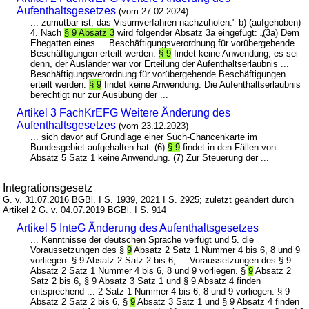
Aufenthaltsgesetzes
(vom 27.02.2024)
... zumutbar ist, das Visumverfahren nachzuholen." b) (aufgehoben)
4. Nach
§ 9 Absatz 3
wird folgender Absatz 3a eingefügt: „(3a) Dem
Ehegatten eines ... Beschäftigungsverordnung für vorübergehende
Beschäftigungen erteilt werden.
§ 9
findet keine Anwendung, es sei
denn, der Ausländer war vor Erteilung der Aufenthaltserlaubnis ...
Beschäftigungsverordnung für vorübergehende Beschäftigungen
erteilt werden.
§ 9
findet keine Anwendung. Die Aufenthaltserlaubnis
berechtigt nur zur Ausübung der ...
Artikel 3 FachKrEFG Weitere Änderung des
Aufenthaltsgesetzes
(vom 23.12.2023)
... sich davor auf Grundlage einer Such-Chancenkarte im
Bundesgebiet aufgehalten hat. (6)
§ 9
findet in den Fällen von
Absatz 5 Satz 1 keine Anwendung. (7) Zur Steuerung der ...
Integrationsgesetz
G. v. 31.07.2016 BGBl. I S. 1939, 2021 I S. 2925; zuletzt geändert durch
Artikel 2 G. v. 04.07.2019 BGBl. I S. 914
Artikel 5 InteG Änderung des Aufenthaltsgesetzes
... Kenntnisse der deutschen Sprache verfügt und 5. die
Voraussetzungen des §
9
Absatz 2 Satz 1 Nummer 4 bis 6, 8 und 9
vorliegen. § 9 Absatz 2 Satz 2 bis 6, ... Voraussetzungen des § 9
Absatz 2 Satz 1 Nummer 4 bis 6, 8 und 9 vorliegen. §
9
Absatz 2
Satz 2 bis 6, § 9 Absatz 3 Satz 1 und § 9 Absatz 4 finden
entsprechend ... 2 Satz 1 Nummer 4 bis 6, 8 und 9 vorliegen. § 9
Absatz 2 Satz 2 bis 6, §
9
Absatz 3 Satz 1 und § 9 Absatz 4 finden