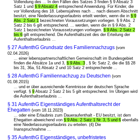
Vollendung des ... In den Fällen des Satzes 3 finden § 9 Absatz 3
Satz 1 und
§ 9 Absatz 4
entsprechend Anwendung. Für Kinder, die
vor Vollendung des 18. Lebensjahres nach ... nach diesem Abschnitt
besitzt, eine Niederlassungserlaubnis erteilt werden, wenn die in
§ 9
Abs. 2 Satz 1
bezeichneten Voraussetzungen vorliegen. § 9 Abs. 2
Satz 2 bis 6 gilt entsprechend. ... werden, wenn die in § 9 Abs. 2
Satz 1 bezeichneten Voraussetzungen vorliegen.
§ 9 Abs. 2 Satz 2
bis 6
gilt entsprechend. Die Aufenthaltszeit des der Erteilung der
Aufenthaltserlaubnis ...
§ 27 AufenthG Grundsatz des Familiennachzugs
(vom
02.04.2026)
... einer lebenspartnerschaftlichen Gemeinschaft im Bundesgebiet
finden die Absätze 1a und 3,
§ 9 Abs. 3
, § 9c Satz 2, die die §§ 28
bis 31, 36a, 51 Absatz 2 und 10 Satz 2 entsprechende ...
§ 28 AufenthG Familiennachzug zu Deutschen
(vom
01.08.2015)
... und er über ausreichende Kenntnisse der deutschen Sprache
verfügt. §
9
Absatz 2 Satz 2 bis 5 gilt entsprechend. Im Übrigen wird
die Aufenthaltserlaubnis ...
§ 31 AufenthG Eigenständiges Aufenthaltsrecht der
Ehegatten
(vom 18.11.2023)
... oder eine Erlaubnis zum Daueraufenthalt - EU besitzt, ist dem
Ehegatten abweichend von
§ 9 Abs. 2 Satz 1 Nr. 3, 5 und 6
ebenfalls
eine Niederlassungserlaubnis zu erteilen. (4) Die
Inanspruchnahme ...
§ 35 AufenthG Eigenständiges, unbefristetes