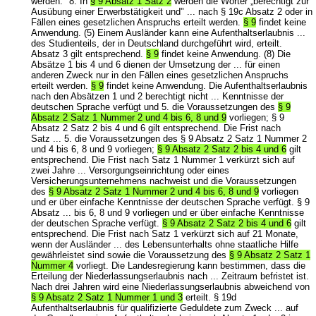
werden." 8. In
§ 9 Absatz 1 Satz 2
werden die Wörter „berechtigt zur
Ausübung einer Erwerbstätigkeit und" ... nach § 19c Absatz 2 oder in
Fällen eines gesetzlichen Anspruchs erteilt werden.
§ 9
findet keine
Anwendung. (5) Einem Ausländer kann eine Aufenthaltserlaubnis ...
des Studienteils, der in Deutschland durchgeführt wird, erteilt.
Absatz 3 gilt entsprechend.
§ 9
findet keine Anwendung. (8) Die
Absätze 1 bis 4 und 6 dienen der Umsetzung der ... für einen
anderen Zweck nur in den Fällen eines gesetzlichen Anspruchs
erteilt werden.
§ 9
findet keine Anwendung. Die Aufenthaltserlaubnis
nach den Absätzen 1 und 2 berechtigt nicht ... Kenntnisse der
deutschen Sprache verfügt und 5. die Voraussetzungen des
§ 9
Absatz 2 Satz 1 Nummer 2 und 4 bis 6, 8 und 9
vorliegen; § 9
Absatz 2 Satz 2 bis 4 und 6 gilt entsprechend. Die Frist nach
Satz ... 5. die Voraussetzungen des § 9 Absatz 2 Satz 1 Nummer 2
und 4 bis 6, 8 und 9 vorliegen;
§ 9 Absatz 2 Satz 2 bis 4 und 6
gilt
entsprechend. Die Frist nach Satz 1 Nummer 1 verkürzt sich auf
zwei Jahre ... Versorgungseinrichtung oder eines
Versicherungsunternehmens nachweist und die Voraussetzungen
des
§ 9 Absatz 2 Satz 1 Nummer 2 und 4 bis 6, 8 und 9
vorliegen
und er über einfache Kenntnisse der deutschen Sprache verfügt. § 9
Absatz ... bis 6, 8 und 9 vorliegen und er über einfache Kenntnisse
der deutschen Sprache verfügt.
§ 9 Absatz 2 Satz 2 bis 4 und 6
gilt
entsprechend. Die Frist nach Satz 1 verkürzt sich auf 21 Monate,
wenn der Ausländer ... des Lebensunterhalts ohne staatliche Hilfe
gewährleistet sind sowie die Voraussetzung des
§ 9 Absatz 2 Satz 1
Nummer 4
vorliegt. Die Landesregierung kann bestimmen, dass die
Erteilung der Niederlassungserlaubnis nach ... Zeitraum befristet ist.
Nach drei Jahren wird eine Niederlassungserlaubnis abweichend von
§ 9 Absatz 2 Satz 1 Nummer 1 und 3
erteilt. § 19d
Aufenthaltserlaubnis für qualifizierte Geduldete zum Zweck ... auf