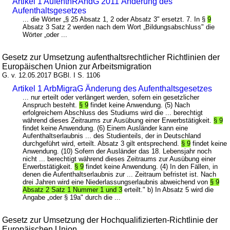
Artikel 1 AufenthRÄndG 2011 Änderung des
Aufenthaltsgesetzes
... die Wörter „§ 25 Absatz 1, 2 oder Absatz 3" ersetzt. 7. In §
9
Absatz 3 Satz 2 werden nach dem Wort „Bildungsabschluss" die
Wörter „oder ...
Gesetz zur Umsetzung aufenthaltsrechtlicher Richtlinien der
Europäischen Union zur Arbeitsmigration
G. v. 12.05.2017 BGBl. I S. 1106
Artikel 1 ArbMigraG Änderung des Aufenthaltsgesetzes
... nur erteilt oder verlängert werden, sofern ein gesetzlicher
Anspruch besteht.
§ 9
findet keine Anwendung. (5) Nach
erfolgreichem Abschluss des Studiums wird die ... berechtigt
während dieses Zeitraums zur Ausübung einer Erwerbstätigkeit.
§ 9
findet keine Anwendung. (6) Einem Ausländer kann eine
Aufenthaltserlaubnis ... des Studienteils, der in Deutschland
durchgeführt wird, erteilt. Absatz 3 gilt entsprechend.
§ 9
findet keine
Anwendung. (10) Sofern der Ausländer das 18. Lebensjahr noch
nicht ... berechtigt während dieses Zeitraums zur Ausübung einer
Erwerbstätigkeit.
§ 9
findet keine Anwendung. (4) In den Fällen, in
denen die Aufenthaltserlaubnis zur ... Zeitraum befristet ist. Nach
drei Jahren wird eine Niederlassungserlaubnis abweichend von
§ 9
Absatz 2 Satz 1 Nummer 1 und 3
erteilt." b) In Absatz 5 wird die
Angabe „oder § 19a" durch die ...
Gesetz zur Umsetzung der Hochqualifizierten-Richtlinie der
Europäischen Union