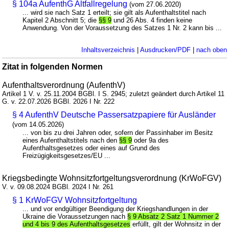
§ 104a AufenthG Altfallregelung
(vom 27.06.2020)
... wird sie nach Satz 1 erteilt; sie gilt als Aufenthaltstitel nach
Kapitel 2 Abschnitt 5; die
§§ 9
und 26 Abs. 4 finden keine
Anwendung. Von der Voraussetzung des Satzes 1 Nr. 2 kann bis ...
Inhaltsverzeichnis
|
Ausdrucken/PDF
|
nach oben
Zitat in folgenden Normen
Aufenthaltsverordnung (AufenthV)
Artikel 1 V. v. 25.11.2004 BGBl. I S. 2945; zuletzt geändert durch Artikel 11
G. v. 22.07.2026 BGBl. 2026 I Nr. 222
§ 4 AufenthV Deutsche Passersatzpapiere für Ausländer
(vom 14.05.2026)
... von bis zu drei Jahren oder, sofern der Passinhaber im Besitz
eines Aufenthaltstitels nach den
§§ 9
oder 9a des
Aufenthaltsgesetzes oder eines auf Grund des
Freizügigkeitsgesetzes/EU ...
Kriegsbedingte Wohnsitzfortgeltungsverordnung (KrWoFGV)
V. v. 09.08.2024 BGBl. 2024 I Nr. 261
§ 1 KrWoFGV Wohnsitzfortgeltung
... und vor endgültiger Beendigung der Kriegshandlungen in der
Ukraine die Voraussetzungen nach
§ 9 Absatz 2 Satz 1 Nummer 2
und 4 bis 9 des Aufenthaltsgesetzes
erfüllt, gilt der Wohnsitz in der