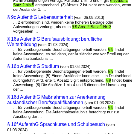
Familienangehörigen verfügt. Für Satz 1 Nr. 3 und 4 gilt
§ 9 Abs. 2
Satz 2 bis 5
entsprechend. (3) Absatz 2 ist nicht anzuwenden, wenn
der Ausländer 1. ...
§ 9c AufenthG Lebensunterhalt
(vom 06.09.2013)
... 2 erforderlich sind, werden keine höheren Beiträge oder
Aufwendungen verlangt, als es in
§ 9 Abs. 2 Satz 1 Nr. 3
vorgesehen ...
§ 16a AufenthG Berufsausbildung; berufliche
Weiterbildung
(vom 01.03.2024)
... für vorübergehende Beschäftigungen erteilt werden.
§ 9
findet
keine Anwendung, es sei denn, der Ausländer war vor Erteilung der
Aufenthaltserlaubnis ...
§ 16b AufenthG Studium
(vom 01.03.2024)
... für vorübergehende Beschäftigungen erteilt werden.
§ 9
findet
keine Anwendung. (5) Einem Ausländer kann eine ... in Deutschland
durchgeführt wird, erteilt. Absatz 3 gilt entsprechend.
§ 9
findet keine
Anwendung. (8) Die Absätze 1 bis 4 und 6 dienen der Umsetzung
der ...
§ 16d AufenthG Maßnahmen zur Anerkennung
ausländischer Berufsqualifikationen
(vom 01.03.2024)
... für vorübergehende Beschäftigungen erteilt werden.
§ 9
findet
keine Anwendung. Die Aufenthaltserlaubnis berechtigt nur zur
Ausübung der ...
§ 16f AufenthG Sprachkurse und Schulbesuch
(vom
01.03.2024)