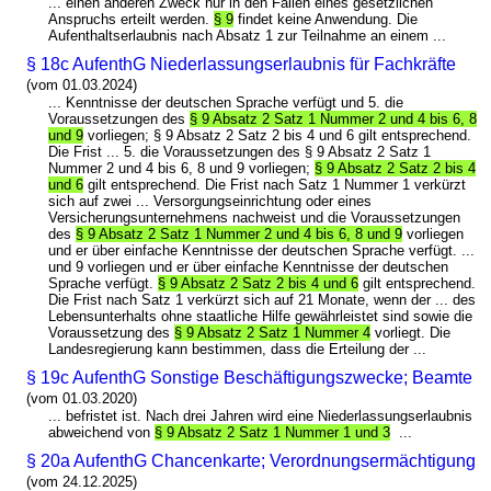
... einen anderen Zweck nur in den Fällen eines gesetzlichen
Anspruchs erteilt werden.
§ 9
findet keine Anwendung. Die
Aufenthaltserlaubnis nach Absatz 1 zur Teilnahme an einem ...
§ 18c AufenthG Niederlassungserlaubnis für Fachkräfte
(vom 01.03.2024)
... Kenntnisse der deutschen Sprache verfügt und 5. die
Voraussetzungen des
§ 9 Absatz 2 Satz 1 Nummer 2 und 4 bis 6, 8
und 9
vorliegen; § 9 Absatz 2 Satz 2 bis 4 und 6 gilt entsprechend.
Die Frist ... 5. die Voraussetzungen des § 9 Absatz 2 Satz 1
Nummer 2 und 4 bis 6, 8 und 9 vorliegen;
§ 9 Absatz 2 Satz 2 bis 4
und 6
gilt entsprechend. Die Frist nach Satz 1 Nummer 1 verkürzt
sich auf zwei ... Versorgungseinrichtung oder eines
Versicherungsunternehmens nachweist und die Voraussetzungen
des
§ 9 Absatz 2 Satz 1 Nummer 2 und 4 bis 6, 8 und 9
vorliegen
und er über einfache Kenntnisse der deutschen Sprache verfügt. ...
und 9 vorliegen und er über einfache Kenntnisse der deutschen
Sprache verfügt.
§ 9 Absatz 2 Satz 2 bis 4 und 6
gilt entsprechend.
Die Frist nach Satz 1 verkürzt sich auf 21 Monate, wenn der ... des
Lebensunterhalts ohne staatliche Hilfe gewährleistet sind sowie die
Voraussetzung des
§ 9 Absatz 2 Satz 1 Nummer 4
vorliegt. Die
Landesregierung kann bestimmen, dass die Erteilung der ...
§ 19c AufenthG Sonstige Beschäftigungszwecke; Beamte
(vom 01.03.2020)
... befristet ist. Nach drei Jahren wird eine Niederlassungserlaubnis
abweichend von
§ 9 Absatz 2 Satz 1 Nummer 1 und 3
...
§ 20a AufenthG Chancenkarte; Verordnungsermächtigung
(vom 24.12.2025)