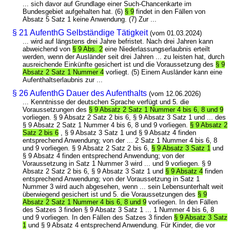
... sich davor auf Grundlage einer Such-Chancenkarte im
Bundesgebiet aufgehalten hat. (6)
§ 9
findet in den Fällen von
Absatz 5 Satz 1 keine Anwendung. (7) Zur ...
§ 21 AufenthG Selbständige Tätigkeit
(vom 01.03.2024)
... wird auf längstens drei Jahre befristet. Nach drei Jahren kann
abweichend von
§ 9 Abs. 2
eine Niederlassungserlaubnis erteilt
werden, wenn der Ausländer seit drei Jahren ... zu leisten hat, durch
ausreichende Einkünfte gesichert ist und die Voraussetzung des
§ 9
Absatz 2 Satz 1 Nummer 4
vorliegt. (5) Einem Ausländer kann eine
Aufenthaltserlaubnis zur ...
§ 26 AufenthG Dauer des Aufenthalts
(vom 12.06.2026)
... Kenntnisse der deutschen Sprache verfügt und 5. die
Voraussetzungen des
§ 9 Absatz 2 Satz 1 Nummer 4 bis 6, 8 und 9
vorliegen. § 9 Absatz 2 Satz 2 bis 6, § 9 Absatz 3 Satz 1 und ... des
§ 9 Absatz 2 Satz 1 Nummer 4 bis 6, 8 und 9 vorliegen.
§ 9 Absatz 2
Satz 2 bis 6
, § 9 Absatz 3 Satz 1 und § 9 Absatz 4 finden
entsprechend Anwendung; von der ... 2 Satz 1 Nummer 4 bis 6, 8
und 9 vorliegen. § 9 Absatz 2 Satz 2 bis 6,
§ 9 Absatz 3 Satz 1
und
§ 9 Absatz 4 finden entsprechend Anwendung; von der
Voraussetzung in Satz 1 Nummer 3 wird ... und 9 vorliegen. § 9
Absatz 2 Satz 2 bis 6, § 9 Absatz 3 Satz 1 und
§ 9 Absatz 4
finden
entsprechend Anwendung; von der Voraussetzung in Satz 1
Nummer 3 wird auch abgesehen, wenn ... sein Lebensunterhalt weit
überwiegend gesichert ist und 5. die Voraussetzungen des
§ 9
Absatz 2 Satz 1 Nummer 4 bis 6, 8 und 9
vorliegen. In den Fällen
des Satzes 3 finden § 9 Absatz 3 Satz 1 ... 1 Nummer 4 bis 6, 8
und 9 vorliegen. In den Fällen des Satzes 3 finden
§ 9 Absatz 3 Satz
1
und § 9 Absatz 4 entsprechend Anwendung. Für Kinder, die vor