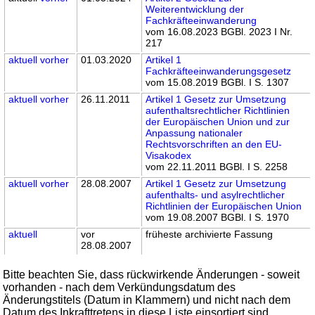
Weiterentwicklung der
Fachkräfteeinwanderung
vom 16.08.2023 BGBl. 2023 I Nr.
217
aktuell
vorher
01.03.2020
Artikel 1
Fachkräfteeinwanderungsgesetz
vom 15.08.2019 BGBl. I S. 1307
aktuell
vorher
26.11.2011
Artikel 1 Gesetz zur Umsetzung
aufenthaltsrechtlicher Richtlinien
der Europäischen Union und zur
Anpassung nationaler
Rechtsvorschriften an den EU-
Visakodex
vom 22.11.2011 BGBl. I S. 2258
aktuell
vorher
28.08.2007
Artikel 1 Gesetz zur Umsetzung
aufenthalts- und asylrechtlicher
Richtlinien der Europäischen Union
vom 19.08.2007 BGBl. I S. 1970
aktuell
vor
früheste archivierte Fassung
28.08.2007
Bitte beachten Sie, dass rückwirkende Änderungen - soweit
vorhanden - nach dem Verkündungsdatum des
Änderungstitels (Datum in Klammern) und nicht nach dem
Datum des Inkrafttretens in diese Liste einsortiert sind.