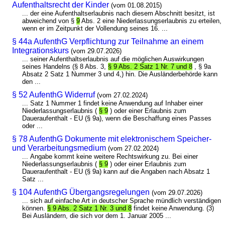
Aufenthaltsrecht der Kinder
(vom 01.08.2015)
... der eine Aufenthaltserlaubnis nach diesem Abschnitt besitzt, ist
abweichend von §
9
Abs. 2 eine Niederlassungserlaubnis zu erteilen,
wenn er im Zeitpunkt der Vollendung seines 16. ...
§ 44a AufenthG Verpflichtung zur Teilnahme an einem
Integrationskurs
(vom 29.07.2026)
... seiner Aufenthaltserlaubnis auf die möglichen Auswirkungen
seines Handelns (§ 8 Abs. 3,
§ 9 Abs. 2 Satz 1 Nr. 7 und 8
, § 9a
Absatz 2 Satz 1 Nummer 3 und 4,) hin. Die Ausländerbehörde kann
den ...
§ 52 AufenthG Widerruf
(vom 27.02.2024)
... Satz 1 Nummer 1 findet keine Anwendung auf Inhaber einer
Niederlassungserlaubnis (
§ 9
) oder einer Erlaubnis zum
Daueraufenthalt - EU (§ 9a), wenn die Beschaffung eines Passes
oder ...
§ 78 AufenthG Dokumente mit elektronischem Speicher-
und Verarbeitungsmedium
(vom 27.02.2024)
... Angabe kommt keine weitere Rechtswirkung zu. Bei einer
Niederlassungserlaubnis (
§ 9
) oder einer Erlaubnis zum
Daueraufenthalt - EU (§ 9a) kann auf die Angaben nach Absatz 1
Satz ...
§ 104 AufenthG Übergangsregelungen
(vom 29.07.2026)
... sich auf einfache Art in deutscher Sprache mündlich verständigen
können.
§ 9 Abs. 2 Satz 1 Nr. 3 und 8
findet keine Anwendung. (3)
Bei Ausländern, die sich vor dem 1. Januar 2005 ...