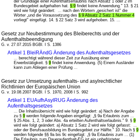
der Grundlage einer Aufenthaltserlaubnis nach Absatz 1 oder 2 im
Bundesgebiet aufgehalten hat.
§ 9
findet keine Anwendung." 13. § 21
wird wie folgt geändert: ... nach den Wörtern „gesichert ist" die
Wörter „und die Voraussetzung des
§ 9 Absatz 2 Satz 1 Nummer 4
vorliegt" eingefügt. 14. § 22 Satz 3 wird aufgehoben. 15. ...
Gesetz zur Neubestimmung des Bleiberechts und der
Aufenthaltsbeendigung
G. v. 27.07.2015 BGBl. I S. 1386
Artikel 1 BleiRÄndG Änderung des Aufenthaltsgesetzes
... berechtigt während dieser Zeit zur Ausübung einer
Erwerbstätigkeit. §
9
findet keine Anwendung. (5) Einem Ausländer
kann zum Ablegen einer Prüfung ...
Gesetz zur Umsetzung aufenthalts- und asylrechtlicher
Richtlinien der Europäischen Union
G. v. 19.08.2007 BGBl. I S. 1970, 2008 I S. 992
Artikel 1 EUAufhAsylRUG Änderung des
Aufenthaltsgesetzes
... Die Inhaltsübersicht wird wie folgt geändert: a) Nach der Angabe
zu §
9
werden folgende Angaben eingefügt: „§ 9a Erlaubnis zum ...
§ 25 Abs. 1, 2, 3 oder Abs. 4a erteilten Aufenthaltserlaubnis." 9. §
9
wird wie folgt geändert: a) Absatz 1 Satz 2 wird wie folgt gefasst: ...
oder der Berufsausbildung im Bundesgebiet zur Hälfte." 10. Nach §
9
werden folgende §§ 9a bis 9c eingefügt: „§ 9a Erlaubnis zum ... (1)
Die Erlaubnis zum Daueraufenthalt-EG ist ein unbefristeter