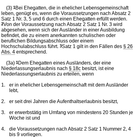
(3)
1
Bei Ehegatten, die in ehelicher Lebensgemeinschaft
leben, genügt es, wenn die Voraussetzungen nach Absatz 2
Satz 1 Nr. 3, 5 und 6 durch einen Ehegatten erfüllt werden.
2
Von der Voraussetzung nach Absatz 2 Satz 1 Nr. 3 wird
abgesehen, wenn sich der Ausländer in einer Ausbildung
befindet, die zu einem anerkannten schulischen oder
beruflichen Bildungsabschluss oder einem
Hochschulabschluss führt.
3
Satz 1 gilt in den Fällen des
§ 26
Abs. 4
entsprechend.
(3a)
1
Dem Ehegatten eines Ausländers, der eine
Niederlassungserlaubnis nach
§ 18c
besitzt, ist eine
Niederlassungserlaubnis zu erteilen, wenn
1.
er in ehelicher Lebensgemeinschaft mit dem Ausländer
lebt,
2.
er seit drei Jahren die Aufenthaltserlaubnis besitzt,
3.
er erwerbstätig im Umfang von mindestens 20 Stunden je
Woche ist und
4.
die Voraussetzungen nach Absatz 2 Satz 1 Nummer 2, 4
bis 9 vorliegen.