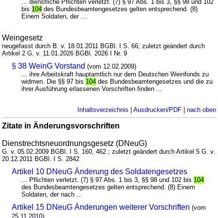
... dienstliche Pflichten verletzt. (7) § 97 Abs. 1 bis 3, §§ 98 und 102
bis
104
des Bundesbeamtengesetzes gelten entsprechend. (8)
Einem Soldaten, der ...
Weingesetz
neugefasst durch B. v. 18.01.2011 BGBl. I S. 66; zuletzt geändert durch
Artikel 2 G. v. 11.01.2026 BGBl. 2026 I Nr. 9
§ 38 WeinG Vorstand
(vom 12.02.2009)
... ihre Arbeitskraft hauptamtlich nur dem Deutschen Weinfonds zu
widmen. Die §§ 97 bis
104
des Bundesbeamtengesetzes und die zu
ihrer Ausführung erlassenen Vorschriften finden ...
Inhaltsverzeichnis
|
Ausdrucken/PDF
|
nach oben
Zitate in Änderungsvorschriften
Dienstrechtsneuordnungsgesetz (DNeuG)
G. v. 05.02.2009 BGBl. I S. 160, 462 ; zuletzt geändert durch Artikel 5 G. v.
20.12.2011 BGBl. I S. 2842
Artikel 10 DNeuG Änderung des Soldatengesetzes
... Pflichten verletzt. (7) § 97 Abs. 1 bis 3, §§ 98 und 102 bis
104
des Bundesbeamtengesetzes gelten entsprechend. (8) Einem
Soldaten, der nach ...
Artikel 15 DNeuG Änderungen weiterer Vorschriften
(vom
25.11.2010)