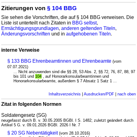
Zitierungen von
§ 104 BBG
Sie sehen die Vorschriften, die auf § 104 BBG verweisen. Die
Liste ist unterteilt nach Zitaten in
BBG selbst
,
Ermächtigungsgrundlagen
,
anderen geltenden Titeln
,
Änderungsvorschriften
und in
aufgehobenen Titeln
.
interne Verweise
§ 133 BBG Ehrenbeamtinnen und Ehrenbeamte
(vom
07.07.2021)
... Nicht anzuwenden sind die §§ 28, 53 Abs. 2, §§ 72, 76, 87, 88, 97
bis 101 und
104
, auf Honorarkonsularbeamtinnen und
Honorarkonsularbeamte, außerdem § 7 Absatz 1 Satz 1 ...
Inhaltsverzeichnis
|
Ausdrucken/PDF
|
nach oben
Zitat in folgenden Normen
Soldatengesetz (SG)
neugefasst durch B. v. 30.05.2005 BGBl. I S. 1482; zuletzt geändert durch
Artikel 5 G. v. 09.01.2026 BGBl. 2026 I Nr. 7
§ 20 SG Nebentätigkeit
(vom 28.10.2016)