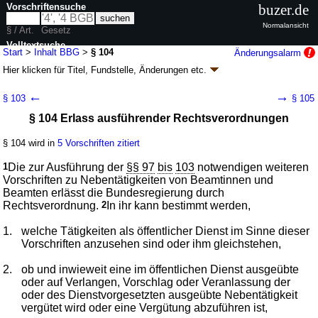
Vorschriftensuche
buzer.de
Normalansicht
§ / Art.
Gesetz
Volltextsuche
Start
>
Inhalt BBG
>
§ 104
Änderungsalarm
Hier klicken für
Titel, Fundstelle, Änderungen
etc.
nur in BBG
§ 104 - Bundesbeamtengesetz (BBG)
←
→
§ 103
§ 105
Artikel 1 G. v. 05.02.2009
BGBl. I S. 160
(
Nr. 7
); zuletzt geändert durch
§ 104 Erlass ausführender Rechtsverordnungen
Artikel 2
G. v. 03.07.2026
BGBl. 2026 I Nr. 199
Geltung ab 12.02.2009; FNA: 2030-2-30
Beamte
§ 104 wird in
5 Vorschriften zitiert
34 weitere Fassungen
|
Drucksachen / Entwurf / Begründung
|
wird in 794 Vorschriften zitiert
1
Die zur Ausführung der
§§ 97
bis
103
notwendigen weiteren
Abschnitt 6 Rechtliche Stellung im Beamtenverhältnis
Vorschriften zu Nebentätigkeiten von Beamtinnen und
Beamten erlässt die Bundesregierung durch
Unterabschnitt 3 Nebentätigkeit
Rechtsverordnung.
2
In ihr kann bestimmt werden,
1.
welche Tätigkeiten als öffentlicher Dienst im Sinne dieser
Vorschriften anzusehen sind oder ihm gleichstehen,
2.
ob und inwieweit eine im öffentlichen Dienst ausgeübte
oder auf Verlangen, Vorschlag oder Veranlassung der
oder des Dienstvorgesetzten ausgeübte Nebentätigkeit
vergütet wird oder eine Vergütung abzuführen ist,