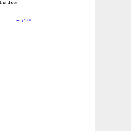
1 und der
→
§ 1056