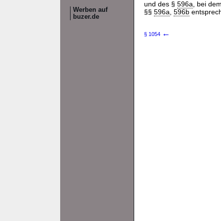
und des §
596a
, bei de
Werben auf
§§
596a
,
596b
entsprec
buzer.de
←
§ 1054