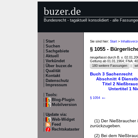
buzer.de
Bundesrecht - tagaktuell konsolidiert - alle Fassunge
Start
Sie sind hier:
Start
>
Inhaltsver
Suchen
§ 1055 - Bürgerlic
Sachgebiete
Aktuell
neugefasst durch B. v. 02.01.2
Verkündet
Geltung ab 01.01.1964; FNA: 4
Über buzer.de
180 weitere Fassungen
|
wi
Qualität
Buch 3 Sachenrecht
Kontakt
Abschnitt 4 Dienstb
Datenschutz
Titel 2 Nießbrau
Impressum
Untertitel 1 
Tools:
←
§ 1054
Blog-Plugin
Mobilversion
Update via:
Web-Widget
(1) Der Nießbraucher 
Feed
zurückzugeben.
Rechtskataster
(2) Bei dem Nießbrauc