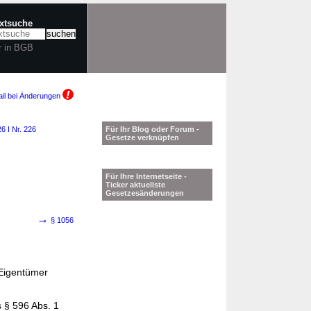
extsuche
r in BGB
il bei Änderungen
6 I Nr. 226
Für Ihr Blog oder Forum -
Gesetze verknüpfen
Für Ihre Internetseite -
Ticker aktuellste
Gesetzesänderungen
→
§ 1056
 Eigentümer
s §
596
Abs. 1