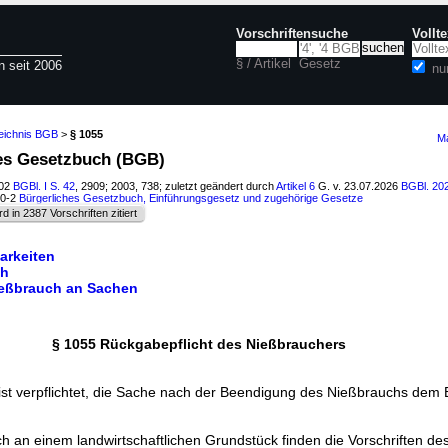
Vorschriftensuche
Vollt
§ / Artikel
Gesetz
n seit 2006
nu
zeichnis BGB
>
§ 1055
Ma
hes Gesetzbuch (BGB)
002
BGBl. I S. 42
, 2909; 2003, 738; zuletzt geändert durch
Artikel 6
G. v. 23.07.2026
BGBl. 202
00-2
Bürgerliches Gesetzbuch, Einführungsgesetz und zugehörige Gesetze
rd in 2387 Vorschriften zitiert
arkeiten
ch
Nießbrauch an Sachen
§ 1055 Rückgabepflicht des Nießbrauchers
ist verpflichtet, die Sache nach der Beendigung des Nießbrauchs dem
h an einem landwirtschaftlichen Grundstück finden die Vorschriften de