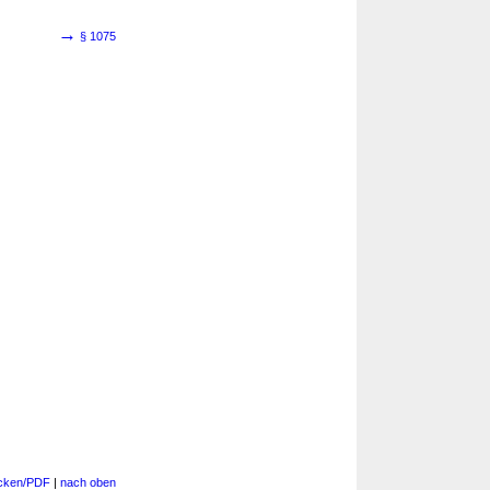
→
§ 1075
cken/PDF
|
nach oben