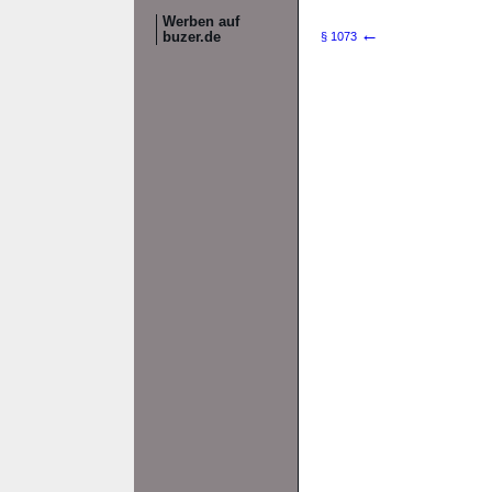
Werben auf
←
buzer.de
§ 1073