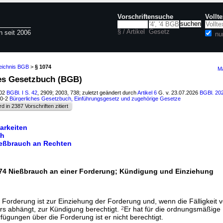
Vorschriftensuche
Vollt
§ / Artikel
Gesetz
n seit 2006
nu
zeichnis BGB
>
§ 1074
Ma
hes Gesetzbuch (BGB)
002
BGBl. I S. 42
, 2909; 2003, 738; zuletzt geändert durch
Artikel 6
G. v. 23.07.2026
BGBl. 202
00-2
Bürgerliches Gesetzbuch, Einführungsgesetz und zugehörige Gesetze
rd in 2387 Vorschriften zitiert
arkeiten
ch
Nießbrauch an Rechten
74 Nießbrauch an einer Forderung; Kündigung und Einziehung
Forderung ist zur Einziehung der Forderung und, wenn die Fälligkeit v
s abhängt, zur Kündigung berechtigt.
2
Er hat für die ordnungsmäßige
ügungen über die Forderung ist er nicht berechtigt.