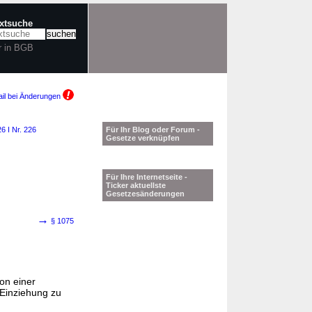
extsuche
r in BGB
il bei Änderungen
6 I Nr. 226
Für Ihr Blog oder Forum -
Gesetze verknüpfen
Für Ihre Internetseite -
Ticker aktuellste
Gesetzesänderungen
→
§ 1075
on einer
 Einziehung zu