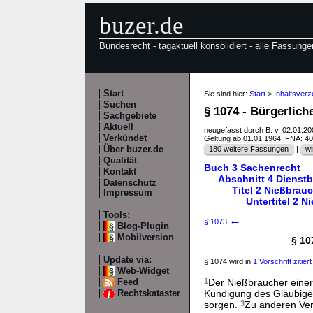
buzer.de
Bundesrecht - tagaktuell konsolidiert - alle Fassunge
Start
Sie sind hier:
Start
>
Inhaltsver
Suchen
§ 1074 - Bürgerlic
Sachgebiete
Aktuell
neugefasst durch B. v. 02.01.2
Verkündet
Geltung ab 01.01.1964; FNA: 4
Über buzer.de
180 weitere Fassungen
|
wi
Qualität
Buch 3 Sachenrecht
Kontakt
Abschnitt 4 Dienstb
Datenschutz
Titel 2 Nießbrau
Impressum
Untertitel 2 
Tools:
←
§ 1073
Blog-Plugin
Mobilversion
§ 10
Update via:
§ 1074 wird in
1 Vorschrift zitiert
Web-Widget
1
Der Nießbraucher einer 
Feed
Kündigung des Gläubiger
Rechtskataster
sorgen.
3
Zu anderen Verf