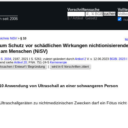
Vorschriftensuche
Vollt
§ / Artikel
Gesetz
n seit 2006
nu
eichnis NiSV
>
§ 10
Ma
zum Schutz vor schädlichen Wirkungen nichtionisierende
 am Menschen (NiSV)
 S. 2034
, 2187, 2021 I S. 5261; zuletzt geändert durch
Artikel 2
V. v. 12.06.2023
BGBl. 2023 I
hend siehe
Artikel 20
; FNA: 751-24-5
Kernenergie
ksachen / Entwurf / Begründung
|
wird in 6 Vorschriften zitiert
10 Anwendung von Ultraschall an einer schwangeren Person
ltraschallgeräten zu nichtmedizinischen Zwecken darf ein Fötus nicht 