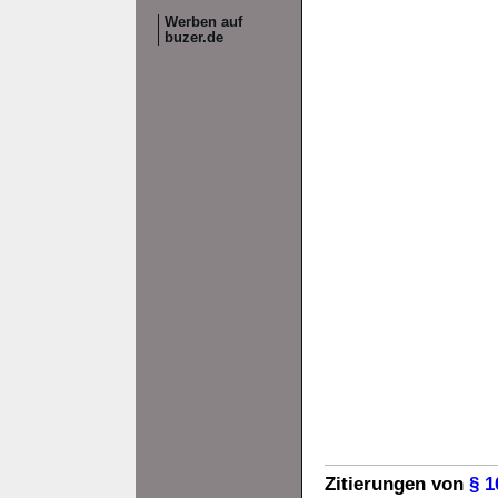
Werben auf
buzer.de
Zitierungen von
§ 1