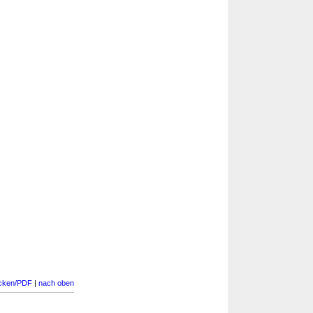
cken/PDF
|
nach oben