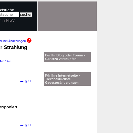
extsuche
r in NiSV
il bei Änderungen
r Strahlung
Für Ihr Blog oder Forum -
Gesetze verknüpfen
 Nr. 149
Für Ihre Internetseite -
Ticker aktuellste
→
§ 11
Gesetzesänderungen
exponiert
→
§ 11