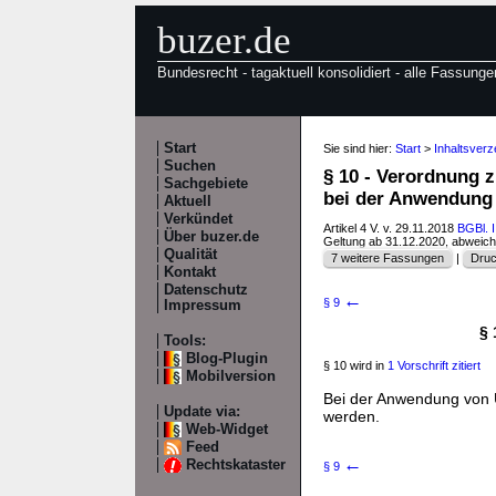
buzer.de
Bundesrecht - tagaktuell konsolidiert - alle Fassunge
Start
Sie sind hier:
Start
>
Inhaltsverz
Suchen
§ 10 - Verordnung 
Sachgebiete
bei der Anwendung
Aktuell
Verkündet
Artikel 4 V. v. 29.11.2018
BGBl. I
Über buzer.de
Geltung ab 31.12.2020, abweic
Qualität
7 weitere Fassungen
|
Druc
Kontakt
Datenschutz
←
§ 9
Impressum
§ 
Tools:
Blog-Plugin
§ 10 wird in
1 Vorschrift zitiert
Mobilversion
Bei der Anwendung von U
Update via:
werden.
Web-Widget
Feed
←
Rechtskataster
§ 9