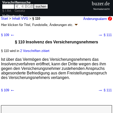
Vorschriftensuche
buzer.de
Normalansicht
§ / Art.
Gesetz
Volltextsuche
Start
>
Inhalt VVG
>
§ 110
Änderungsalarm
Hier klicken für
Titel, Fundstelle, Änderungen
etc.
nur in VVG
§ 110 - Versicherungsvertragsgesetz (VVG)
←
→
§ 109
§ 111
Artikel 1 G. v. 23.11.2007
BGBl. I S. 2631
(
Nr. 59
); zuletzt geändert durch
§ 110 Insolvenz des Versicherungsnehmers
Artikel 12
G. v. 26.05.2026
BGBl. 2026 I Nr. 156
Geltung ab 01.01.2008; FNA: 7632-6
Versicherungsvertragsrecht
§ 110 wird in
2 Vorschriften zitiert
40 weitere Fassungen
|
Drucksachen / Entwurf / Begründung
|
wird in 260 Vorschriften zitiert
Ist über das Vermögen des Versicherungsnehmers das
Teil 2 Einzelne Versicherungszweige
Insolvenzverfahren eröffnet, kann der Dritte wegen des ihm
gegen den Versicherungsnehmer zustehenden Anspruchs
Kapitel 1 Haftpflichtversicherung
abgesonderte Befriedigung aus dem Freistellungsanspruch
Abschnitt 1 Allgemeine Vorschriften
des Versicherungsnehmers verlangen.
←
→
§ 109
§ 111