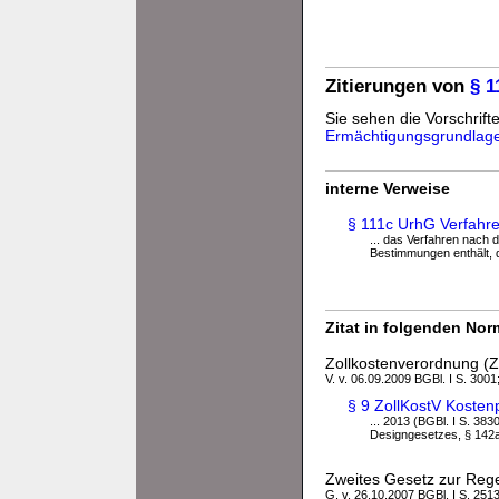
Zitierungen von
§ 
Sie sehen die Vorschrifte
Ermächtigungsgrundlag
interne Verweise
§ 111c UrhG Verfahr
... das Verfahren nach 
Bestimmungen enthält, d
Zitat in folgenden No
Zollkostenverordnung (Z
V. v. 06.09.2009 BGBl. I S. 3001;
§ 9 ZollKostV Kosten
... 2013 (BGBl. I S. 383
Designgesetzes, § 142a 
Zweites Gesetz zur Rege
G. v. 26.10.2007 BGBl. I S. 251