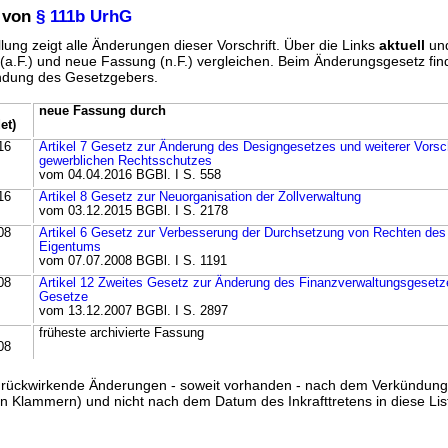
 von
§ 111b UrhG
lung zeigt alle Änderungen dieser Vorschrift. Über die Links
aktuell
un
g (a.F.) und neue Fassung (n.F.) vergleichen. Beim Änderungsgesetz fi
ündung des Gesetzgebers.
neue Fassung durch
et)
16
Artikel 7 Gesetz zur Änderung des Designgesetzes und weiterer Vorsch
gewerblichen Rechtsschutzes
vom 04.04.2016 BGBl. I S. 558
16
Artikel 8 Gesetz zur Neuorganisation der Zollverwaltung
vom 03.12.2015 BGBl. I S. 2178
08
Artikel 6 Gesetz zur Verbesserung der Durchsetzung von Rechten des 
Eigentums
vom 07.07.2008 BGBl. I S. 1191
08
Artikel 12 Zweites Gesetz zur Änderung des Finanzverwaltungsgesetz
Gesetze
vom 13.12.2007 BGBl. I S. 2897
früheste archivierte Fassung
08
ss rückwirkende Änderungen - soweit vorhanden - nach dem Verkündun
n Klammern) und nicht nach dem Datum des Inkrafttretens in diese List