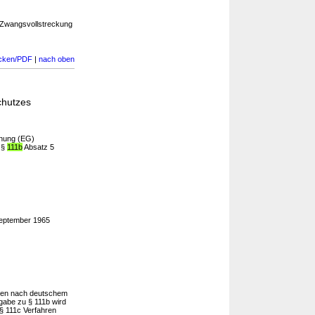
 Zwangsvollstreckung
cken/PDF
|
nach oben
chutzes
dnung (EG)
t §
111b
Absatz 5
September 1965
ahren nach deutschem
abe zu § 111b wird
„§ 111c Verfahren