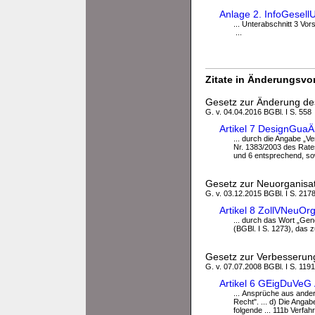
Anlage 2. InfoGesellU
... Unterabschnitt 3 V
...
Zitate in Änderungsvor
Gesetz zur Änderung des
G. v. 04.04.2016 BGBl. I S. 558
Artikel 7 DesignGua
... durch die Angabe „V
Nr. 1383/2003 des Rates
und 6 entsprechend, sow
Gesetz zur Neuorganisat
G. v. 03.12.2015 BGBl. I S. 217
Artikel 8 ZollVNeuO
... durch das Wort „Gene
(BGBl. I S. 1273), das zu
Gesetz zur Verbesserun
G. v. 07.07.2008 BGBl. I S. 119
Artikel 6 GEigDuVeG
... Ansprüche aus ander
Recht". ... d) Die Angab
folgende ... 111b Verf