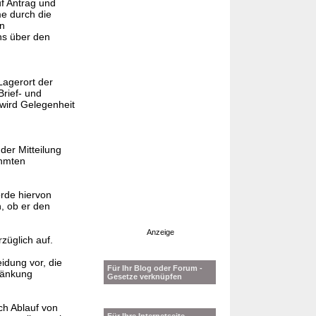
uf Antrag und
me durch die
en
ns über den
Lagerort der
Brief- und
 wird Gelegenheit
der Mitteilung
ahmten
örde hiervon
, ob er den
Anzeige
züglich auf.
eidung vor, die
Für Ihr Blog oder Forum -
ränkung
Gesetze verknüpfen
ch Ablauf von