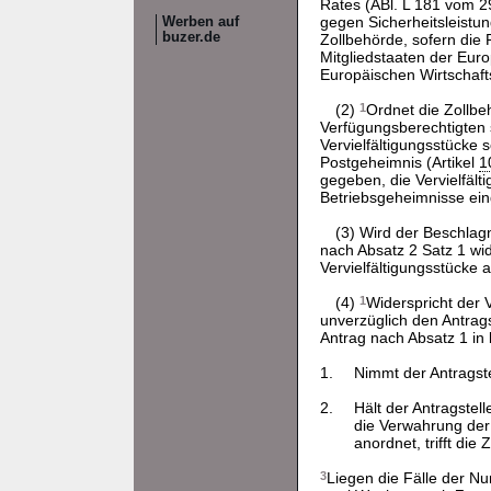
Rates (ABl. L 181 vom 29
gegen Sicherheitsleistu
Werben auf
buzer.de
Zollbehörde, sofern die R
Mitgliedstaaten der Eu
Europäischen Wirtschafts
(2)
1
Ordnet die Zollbe
Verfügungsberechtigten 
Vervielfältigungsstücke 
Postgeheimnis (Artikel
1
gegeben, die Vervielfält
Betriebsgeheimnisse eing
(3) Wird der Beschlag
nach Absatz 2 Satz 1 wi
Vervielfältigungsstücke a
(4)
1
Widerspricht der 
unverzüglich den Antrags
Antrag nach Absatz 1 in 
1.
Nimmt der Antragste
2.
Hält der Antragstell
die Verwahrung der
anordnet, trifft di
3
Liegen die Fälle der N