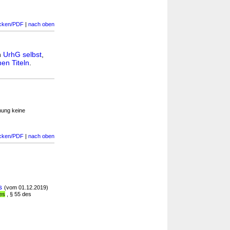
cken/PDF
|
nach oben
n
UrhG selbst
,
en Titeln
.
nung keine
cken/PDF
|
nach oben
s
(vom 01.12.2019)
es
, § 55 des