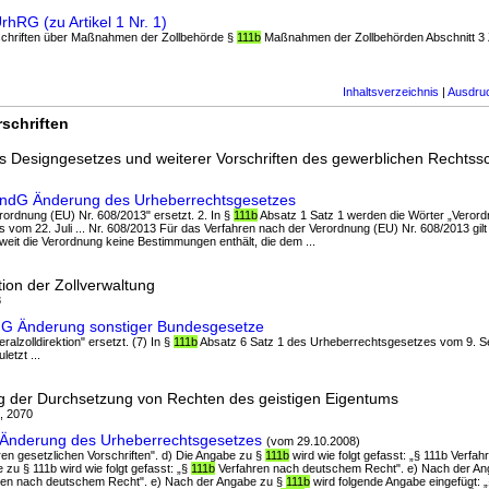
rhRG (zu Artikel 1 Nr. 1)
orschriften über Maßnahmen der Zollbehörde §
111b
Maßnahmen der Zollbehörden Abschnitt 3
Inhaltsverzeichnis
|
Ausdru
schriften
 Designgesetzes und weiterer Vorschriften des gewerblichen Rechtss
ÄndG Änderung des Urheberrechtsgesetzes
erordnung (EU) Nr. 608/2013" ersetzt. 2. In §
111b
Absatz 1 Satz 1 werden die Wörter „Veror
 vom 22. Juli ... Nr. 608/2013 Für das Verfahren nach der Verordnung (EU) Nr. 608/2013 gil
eit die Verordnung keine Bestimmungen enthält, die dem ...
ion der Zollverwaltung
8
rgG Änderung sonstiger Bundesgesetze
ralzolldirektion" ersetzt. (7) In §
111b
Absatz 6 Satz 1 des Urheberrechtsgesetzes vom 9. 
letzt ...
g der Durchsetzung von Rechten des geistigen Eigentums
1, 2070
 Änderung des Urheberrechtsgesetzes
(vom 29.10.2008)
en gesetzlichen Vorschriften". d) Die Angabe zu §
111b
wird wie folgt gefasst: „§ 111b Verf
e zu § 111b wird wie folgt gefasst: „§
111b
Verfahren nach deutschem Recht". e) Nach der Ang
ahren nach deutschem Recht". e) Nach der Angabe zu §
111b
wird folgende Angabe eingefügt: 