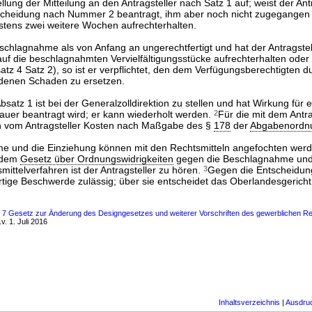
ung der Mitteilung an den Antragsteller nach Satz 1 auf; weist der Ant
tscheidung nach Nummer 2 beantragt, ihm aber noch nicht zugegangen is
tens zwei weitere Wochen aufrechterhalten.
eschlagnahme als von Anfang an ungerechtfertigt und hat der Antragste
uf die beschlagnahmten Vervielfältigungsstücke aufrechterhalten oder 
satz 4 Satz 2), so ist er verpflichtet, den dem Verfügungsberechtigten d
denen Schaden zu ersetzen.
satz 1 ist bei der Generalzolldirektion zu stellen und hat Wirkung für e
auer beantragt wird; er kann wiederholt werden.
2
Für die mit dem Ant
 vom Antragsteller Kosten nach Maßgabe des §
178
der
Abgabenordn
e und die Einziehung können mit den Rechtsmitteln angefochten werd
 dem
Gesetz über Ordnungswidrigkeiten
gegen die Beschlagnahme und
mittelverfahren ist der Antragsteller zu hören.
3
Gegen die Entscheidun
ortige Beschwerde zulässig; über sie entscheidet das Oberlandesgericht
s 7 Gesetz zur Änderung des Designgesetzes und weiterer Vorschriften des gewerblichen R
. 1. Juli 2016
Inhaltsverzeichnis
|
Ausdru