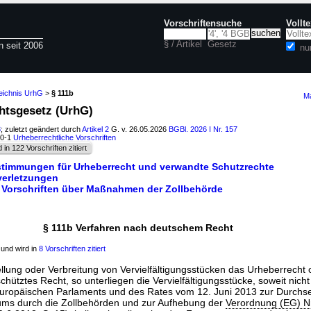
Vorschriftensuche
Vollt
§ / Artikel
Gesetz
n seit 2006
nu
zeichnis UrhG
>
§ 111b
Ma
chtsgesetz (UrhG)
3
; zuletzt geändert durch
Artikel 2
G. v. 26.05.2026
BGBl. 2026 I Nr. 157
40-1
Urheberrechtliche Vorschriften
d in 122 Vorschriften zitiert
stimmungen für Urheberrecht und verwandte Schutzrechte
verletzungen
3 Vorschriften über Maßnahmen der Zollbehörde
§ 111b Verfahren nach deutschem Recht
und wird in
8 Vorschriften zitiert
tellung oder Verbreitung von Vervielfältigungsstücken das Urheberrecht
ütztes Recht, so unterliegen die Vervielfältigungsstücke, soweit nicht
uropäischen Parlaments und des Rates vom 12. Juni 2013 zur Durchs
ums durch die Zollbehörden und zur Aufhebung der
Verordnung (EG) N