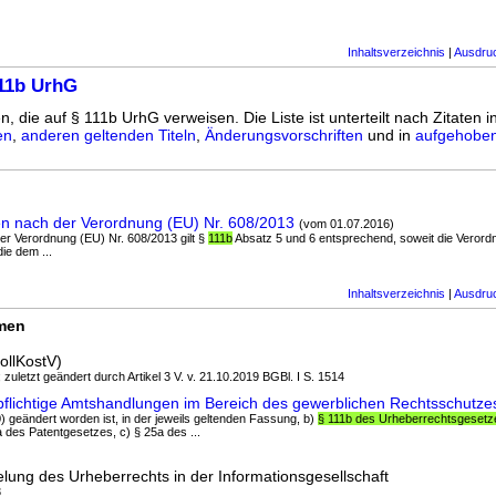
Inhaltsverzeichnis
|
Ausdru
111b UrhG
n, die auf § 111b UrhG verweisen. Die Liste ist unterteilt nach Zitaten i
en
,
anderen geltenden Titeln
,
Änderungsvorschriften
und in
aufgehoben
en nach der Verordnung (EU) Nr. 608/2013
(vom 01.07.2016)
der Verordnung (EU) Nr. 608/2013 gilt §
111b
Absatz 5 und 6 entsprechend, soweit die Verord
ie dem ...
Inhaltsverzeichnis
|
Ausdru
rmen
ollKostV)
 zuletzt geändert durch Artikel 3 V. v. 21.10.2019 BGBl. I S. 1514
pflichtige Amtshandlungen im Bereich des gewerblichen Rechtsschutze
0) geändert worden ist, in der jeweils geltenden Fassung, b)
§ 111b des Urheberrechtsgesetz
des Patentgesetzes, c) § 25a des ...
lung des Urheberrechts in der Informationsgesellschaft
3