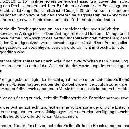
.6.2013, S. 15), in ihrer jeweils geltenden Fassung anzuwenden ist, a
ng des Rechtsinhabers bei ihrer Einfuhr oder Ausfuhr der Beschlagnah
echtsverletzung offensichtlich ist.
2
Dies gilt für den Verkehr mit ander
ropäischen Union sowie mit den anderen Vertragsstaaten des Abkomme
raum nur, soweit Kontrollen durch die Zollbehörden stattfinden.
hörde die Beschlagnahme an, so unterrichtet sie unverzüglich den
sowie den Antragsteller.
2
Dem Antragsteller sind Herkunft, Menge und 
sowie Name und Anschrift des Verfügungsberechtigten mitzuteilen; das 
0
des
Grundgesetzes
) wird insoweit eingeschränkt.
3
Dem Antragsteller
igungsstücke zu besichtigen, soweit hierdurch nicht in Geschäfts- oder
egriffen wird.
nahme nicht spätestens nach Ablauf von zwei Wochen nach Zustellung 
dersprochen, so ordnet die Zollbehörde die Einziehung der beschlagn
n.
Verfügungsberechtigte der Beschlagnahme, so unterrichtet die Zollbeh
teller.
2
Dieser hat gegenüber der Zollbehörde unverzüglich zu erklären
bezug auf die beschlagnahmten Vervielfältigungsstücke aufrechterhält.
ller den Antrag zurück, hebt die Zollbehörde die Beschlagnahme unver
er den Antrag aufrecht und legt er eine vollziehbare gerichtliche Entsch
 beschlagnahmten Vervielfältigungsstücke oder eine Verfügungsbesch
e Zollbehörde die erforderlichen Maßnahmen.
ummern 1 oder 2 nicht vor, hebt die Zollbehörde die Beschlagnahme na