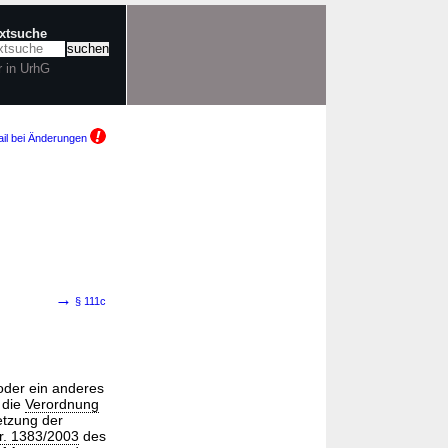
extsuche
r in UrhG
il bei Änderungen
→
§ 111c
 oder ein anderes
 die
Verordnung
etzung der
r. 1383/2003
des