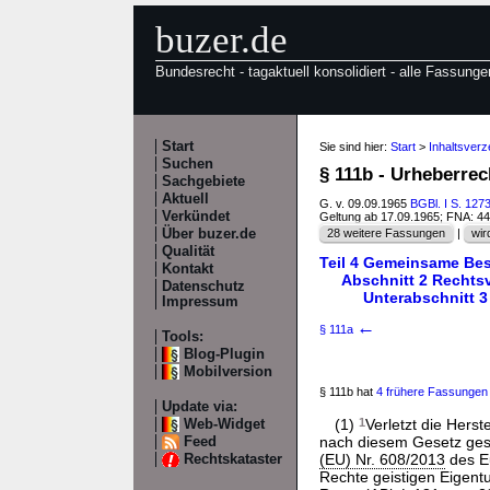
buzer.de
Bundesrecht - tagaktuell konsolidiert - alle Fassunge
Start
Sie sind hier:
Start
>
Inhaltsver
Suchen
§ 111b - Urheberre
Sachgebiete
Aktuell
G. v. 09.09.1965
BGBl. I S. 127
Verkündet
Geltung ab 17.09.1965; FNA: 4
Über buzer.de
28 weitere Fassungen
|
wir
Qualität
Teil 4 Gemeinsame Be
Kontakt
Abschnitt 2 Rechts
Datenschutz
Unterabschnitt 
Impressum
←
§ 111a
Tools:
Blog-Plugin
Mobilversion
§ 111b hat
4 frühere Fassungen
Update via:
(1)
1
Verletzt die Hers
Web-Widget
nach diesem Gesetz gesch
Feed
(EU) Nr. 608/2013
des E
Rechtskataster
Rechte geistigen Eigent