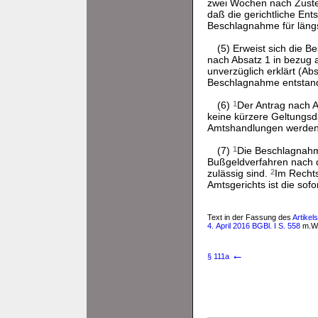
zwei Wochen nach Zustell
daß die gerichtliche En
Beschlagnahme für längs
(5) Erweist sich die B
nach Absatz 1 in bezug a
unverzüglich erklärt (Ab
Beschlagnahme entstan
(6)
1
Der Antrag nach Ab
keine kürzere Geltungsd
Amtshandlungen werden
(7)
1
Die Beschlagnahm
Bußgeldverfahren nach
zulässig sind.
2
Im Rechts
Amtsgerichts ist die sof
Text in der Fassung des
Artikel
4. April 2016 BGBl. I S. 558
m.W.v
←
§ 111a