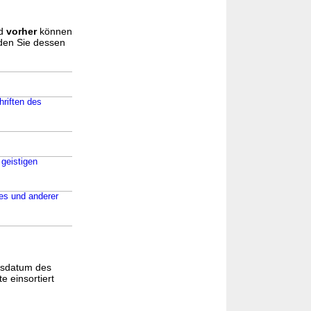
d
vorher
können
nden Sie dessen
riften des
geistigen
es und anderer
gsdatum des
e einsortiert