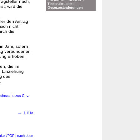
Für Ihre Internetseite -
ragsteller nach,
Ticker aktuellste
t, wird die
Gesetzesänderungen
ller den Antrag
sich nicht
urch die
in Jahr, sofern
rag verbundenen
ung
erhoben.
en, die im
 Einziehung
g des
.
echtsschutzes G. v.
→
§ 111c
cken/PDF
|
nach oben