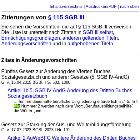
Inhaltsverzeichnis
|
Ausdrucken/PDF
|
nach oben
Zitierungen von
§ 115 SGB III
Sie sehen die Vorschriften, die auf § 115 SGB III verweisen.
Die Liste ist unterteilt nach Zitaten in
SGB III selbst
,
Ermächtigungsgrundlagen
,
anderen geltenden Titeln
,
Änderungsvorschriften
und in
aufgehobenen Titeln
.
Zitate in Änderungsvorschriften
Fünftes Gesetz zur Änderung des Vierten Buches
Sozialgesetzbuch und anderer Gesetze (5. SGB IV-ÄndG)
G. v. 15.04.2015 BGBl. I S. 583, 1008
Artikel 1b 5. SGB IV-ÄndG Änderung des Dritten Buches
Sozialgesetzbuch
... für ihre dauerhafte berufliche Eingliederung erforderlich ist." 5. In §
115
Nummer 2 werden nach dem Wort „Berufsausbildungsbeihilfe"
die Wörter „und ...
Gesetz zur Stärkung der Aus- und Weiterbildungsförderung
G. v. 17.07.2023 BGBl. 2023 I Nr. 191
Artikel 2 AuWeBFG Weitere Änderung des Dritten Buches