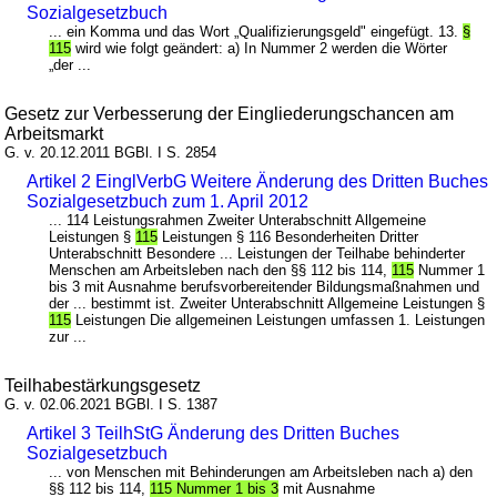
Sozialgesetzbuch
... ein Komma und das Wort „Qualifizierungsgeld" eingefügt. 13.
§
115
wird wie folgt geändert: a) In Nummer 2 werden die Wörter
„der ...
Gesetz zur Verbesserung der Eingliederungschancen am
Arbeitsmarkt
G. v. 20.12.2011 BGBl. I S. 2854
Artikel 2 EinglVerbG Weitere Änderung des Dritten Buches
Sozialgesetzbuch zum 1. April 2012
... 114 Leistungsrahmen Zweiter Unterabschnitt Allgemeine
Leistungen §
115
Leistungen § 116 Besonderheiten Dritter
Unterabschnitt Besondere ... Leistungen der Teilhabe behinderter
Menschen am Arbeitsleben nach den §§ 112 bis 114,
115
Nummer 1
bis 3 mit Ausnahme berufsvorbereitender Bildungsmaßnahmen und
der ... bestimmt ist. Zweiter Unterabschnitt Allgemeine Leistungen §
115
Leistungen Die allgemeinen Leistungen umfassen 1. Leistungen
zur ...
Teilhabestärkungsgesetz
G. v. 02.06.2021 BGBl. I S. 1387
Artikel 3 TeilhStG Änderung des Dritten Buches
Sozialgesetzbuch
... von Menschen mit Behinderungen am Arbeitsleben nach a) den
§§ 112 bis 114,
115 Nummer 1 bis 3
mit Ausnahme