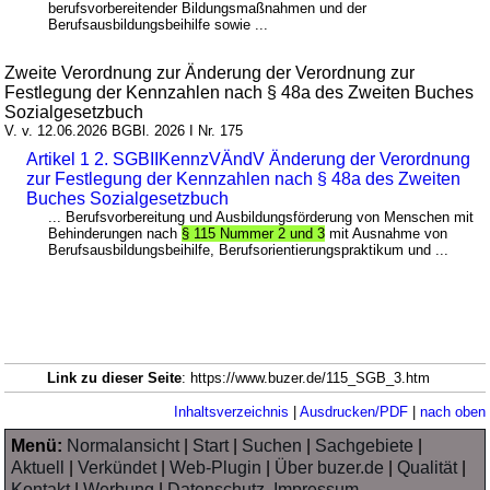
berufsvorbereitender Bildungsmaßnahmen und der
Berufsausbildungsbeihilfe sowie ...
Zweite Verordnung zur Änderung der Verordnung zur
Festlegung der Kennzahlen nach § 48a des Zweiten Buches
Sozialgesetzbuch
V. v. 12.06.2026 BGBl. 2026 I Nr. 175
Artikel 1 2. SGBIIKennzVÄndV Änderung der Verordnung
zur Festlegung der Kennzahlen nach § 48a des Zweiten
Buches Sozialgesetzbuch
... Berufsvorbereitung und Ausbildungsförderung von Menschen mit
Behinderungen nach
§ 115 Nummer 2 und 3
mit Ausnahme von
Berufsausbildungsbeihilfe, Berufsorientierungspraktikum und ...
Link zu dieser Seite
: https://www.buzer.de/115_SGB_3.htm
Inhaltsverzeichnis
|
Ausdrucken/PDF
|
nach oben
Menü:
Normalansicht
|
Start
|
Suchen
|
Sachgebiete
|
Aktuell
|
Verkündet
|
Web-Plugin
|
Über buzer.de
|
Qualität
|
Kontakt
|
Werbung
|
Datenschutz, Impressum