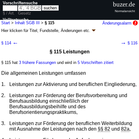
Vorschriftensuche
buzer.de
Normalansicht
§ / Art.
Gesetz
Volltextsuche
Start
>
Inhalt SGB III
>
§ 115
Änderungsalarm
Hier klicken für
Titel, Fundstelle, Änderungen
etc.
nur in SGB III
§ 115 - Sozialgesetzbuch (SGB) Drittes Buch (III)
←
→
§ 114
§ 116
- Arbeitsförderung - (SGB III)
§ 115 Leistungen
Artikel 1 G. v. 24.03.1997
BGBl. I S. 594
, 595; zuletzt geändert durch
Artikel 1a
G. v. 24.07.2026
BGBl. 2026 I Nr. 228
§ 115 hat
3 frühere Fassungen
und wird in
5 Vorschriften zitiert
Geltung ab 01.01.1998; FNA: 860-3
Sozialgesetzbuch
245 weitere Fassungen
|
Drucksachen / Entwurf / Begründung
|
Die allgemeinen Leistungen umfassen
wird in 991 Vorschriften zitiert
1.
Leistungen zur Aktivierung und beruflichen Eingliederung,
Drittes Kapitel Aktive Arbeitsförderung
Siebter Abschnitt Teilhabe von Menschen mit
2.
Leistungen zur Förderung der Berufsvorbereitung und
Behinderungen am Arbeitsleben
Berufsausbildung einschließlich der
Zweiter Unterabschnitt Allgemeine Leistungen
Berufsausbildungsbeihilfe und des
Berufsorientierungspraktikums,
3.
Leistungen zur Förderung der beruflichen Weiterbildung
mit Ausnahme der Leistungen nach den
§§ 82
und
82a
,