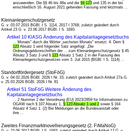
anzuwenden. Die §§ 46 bis 48a und die
§§ 123
und 135 in der bis
einschließlich 16. August 2021 geltenden Fassung sind letztmals ...
Kleinanlegerschutzgesetz
G. v. 03.07.2015 BGBl. I S. 1114, 2017 I 3768; zuletzt geändert durch
Artikel 23 G. v. 23.06.2017 BGBl. I S. 1693
Artikel 10 KlASG Änderung des Kapitalanlagegesetzbuchs
... Monats" durch die Wörter „sechsten Monats" ersetzt. 4. Dem §
123
Absatz 1 wird folgender Satz angefügt: „Die
Ordnungsgeldvorschriften der ... zum Kleinanlegerschutzgesetz § 45
Absatz 3 Satz 3 und §
123
Absatz 1 Satz 2 in der Fassung des
Kleinanlegerschutzgesetzes vom 3. Juli 2015 (BGBl. I S. 1114) ...
Standortfördergesetz (StoFöG)
G. v. 04.02.2026 BGBl. 2026 I Nr. 33; zuletzt geändert durch Artikel 27a G.
v. 25.03.2026 BGBl. 2026 I Nr. 81
Artikel 51 StoFöG Weitere Änderung des
Kapitalanlagegesetzbuchs
... 2 Nummer 2 der Verordnung (EU) 2023/2859 für Informationen zu
OGAW nach § 107 Absatz 1,
§ 123 Absatz 1 und 2
sowie § 164
Absatz 4 Satz 1. (2) Bei Meldungen an die Bundesanstalt oder
ihre ...
Zweites Finanzmarktnovellierungsgesetz (2. FiMaNoG)
G. v. 23.06.2017 BGBl. I S. 1693; zuletzt geändert durch Artikel 12 G. v.