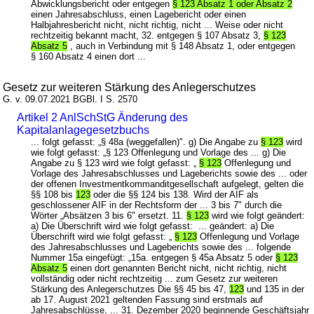
Abwicklungsbericht oder entgegen
§ 123 Absatz 1 oder Absatz 2
einen Jahresabschluss, einen Lagebericht oder einen
Halbjahresbericht nicht, nicht richtig, nicht ... Weise oder nicht
rechtzeitig bekannt macht, 32. entgegen § 107 Absatz 3,
§ 123
Absatz 5
, auch in Verbindung mit § 148 Absatz 1, oder entgegen
§ 160 Absatz 4 einen dort ...
Gesetz zur weiteren Stärkung des Anlegerschutzes
G. v. 09.07.2021 BGBl. I S. 2570
Artikel 2 AnlSchStG Änderung des
Kapitalanlagegesetzbuchs
... folgt gefasst: „§ 48a (weggefallen)". g) Die Angabe zu
§ 123
wird
wie folgt gefasst: „§ 123 Offenlegung und Vorlage des ... g) Die
Angabe zu § 123 wird wie folgt gefasst: „
§ 123
Offenlegung und
Vorlage des Jahresabschlusses und Lageberichts sowie des ... oder
der offenen Investmentkommanditgesellschaft aufgelegt, gelten die
§§ 108 bis
123
oder die §§ 124 bis 138. Wird der AIF als
geschlossener AIF in der Rechtsform der ... 3 bis 7" durch die
Wörter „Absätzen 3 bis 6" ersetzt. 11.
§ 123
wird wie folgt geändert:
a) Die Überschrift wird wie folgt gefasst: ... geändert: a) Die
Überschrift wird wie folgt gefasst: „
§ 123
Offenlegung und Vorlage
des Jahresabschlusses und Lageberichts sowie des ... folgende
Nummer 15a eingefügt: „15a. entgegen § 45a Absatz 5 oder
§ 123
Absatz 5
einen dort genannten Bericht nicht, nicht richtig, nicht
vollständig oder nicht rechtzeitig ... zum Gesetz zur weiteren
Stärkung des Anlegerschutzes Die §§ 45 bis 47,
123
und 135 in der
ab 17. August 2021 geltenden Fassung sind erstmals auf
Jahresabschlüsse, ... 31. Dezember 2020 beginnende Geschäftsjahr