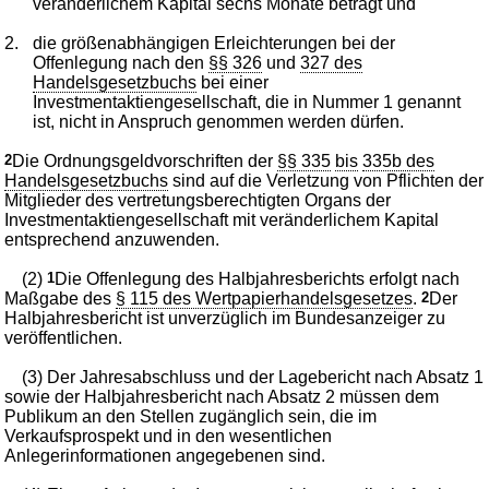
veränderlichem Kapital sechs Monate beträgt und
2.
die größenabhängigen Erleichterungen bei der
Offenlegung nach den
§§ 326
und
327 des
Handelsgesetzbuchs
bei einer
Investmentaktiengesellschaft, die in Nummer 1 genannt
ist, nicht in Anspruch genommen werden dürfen.
2
Die Ordnungsgeldvorschriften der
§§ 335
bis
335b des
Handelsgesetzbuchs
sind auf die Verletzung von Pflichten der
Mitglieder des vertretungsberechtigten Organs der
Investmentaktiengesellschaft mit veränderlichem Kapital
entsprechend anzuwenden.
(2)
1
Die Offenlegung des Halbjahresberichts erfolgt nach
Maßgabe des
§ 115 des Wertpapierhandelsgesetzes
.
2
Der
Halbjahresbericht ist unverzüglich im Bundesanzeiger zu
veröffentlichen.
(3) Der Jahresabschluss und der Lagebericht nach Absatz 1
sowie der Halbjahresbericht nach Absatz 2 müssen dem
Publikum an den Stellen zugänglich sein, die im
Verkaufsprospekt und in den wesentlichen
Anlegerinformationen angegebenen sind.