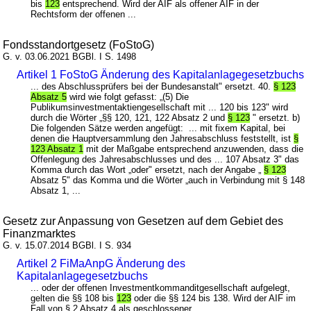
bis
123
entsprechend. Wird der AIF als offener AIF in der
Rechtsform der offenen ...
Fondsstandortgesetz (FoStoG)
G. v. 03.06.2021 BGBl. I S. 1498
Artikel 1 FoStoG Änderung des Kapitalanlagegesetzbuchs
... des Abschlussprüfers bei der Bundesanstalt" ersetzt. 40.
§ 123
Absatz 5
wird wie folgt gefasst: „(5) Die
Publikumsinvestmentaktiengesellschaft mit ... 120 bis 123" wird
durch die Wörter „§§ 120, 121, 122 Absatz 2 und
§ 123
" ersetzt. b)
Die folgenden Sätze werden angefügt: ... mit fixem Kapital, bei
denen die Hauptversammlung den Jahresabschluss feststellt, ist
§
123 Absatz 1
mit der Maßgabe entsprechend anzuwenden, dass die
Offenlegung des Jahresabschlusses und des ... 107 Absatz 3" das
Komma durch das Wort „oder" ersetzt, nach der Angabe „
§ 123
Absatz 5" das Komma und die Wörter „auch in Verbindung mit § 148
Absatz 1, ...
Gesetz zur Anpassung von Gesetzen auf dem Gebiet des
Finanzmarktes
G. v. 15.07.2014 BGBl. I S. 934
Artikel 2 FiMaAnpG Änderung des
Kapitalanlagegesetzbuchs
... oder der offenen Investmentkommanditgesellschaft aufgelegt,
gelten die §§ 108 bis
123
oder die §§ 124 bis 138. Wird der AIF im
Fall von § 2 Absatz 4 als geschlossener ...