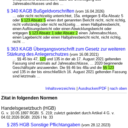
Jahresabschlusses und des ...
§ 340 KAGB Bußgeldvorschriften
(vom 16.04.2026)
... oder nicht rechtzeitig unterrichtet, 15a. entgegen § 45a Absatz 5
oder
§ 123 Absatz 5
einen dort genannten Bericht nicht, nicht richtig,
nicht vollständig oder nicht rechtzeitig ... einen Halbjahresbericht,
einen Auflösungsbericht oder einen Abwicklungsbericht oder
entgegen
§ 123 Absatz 1 oder Absatz 2
einen Jahresabschluss,
einen Lagebericht oder einen Halbjahresbericht nicht, nicht richtig,
nicht ...
§ 363 KAGB Übergangsvorschrift zum Gesetz zur weiteren
Stärkung des Anlegerschutzes
(vom 16.08.2021)
... §§ 45 bis 47,
123
und 135 in der ab 17. August 2021 geltenden
Fassung sind erstmals auf Jahresabschlüsse, ... 2020 beginnende
Geschäftsjahr anzuwenden. Die §§ 46 bis 48a und die
§§ 123
und 135 in der bis einschließlich 16. August 2021 geltenden Fassung
sind letztmals ...
Inhaltsverzeichnis
|
Ausdrucken/PDF
|
nach oben
Zitat in folgenden Normen
Handelsgesetzbuch (HGB)
G. v. 10.05.1897 RGBl. S. 219; zuletzt geändert durch Artikel 4 G. v.
04.02.2026 BGBl. 2026 I Nr. 33
§ 285 HGB Sonstige Pflichtangaben
(vom 28.12.2023)