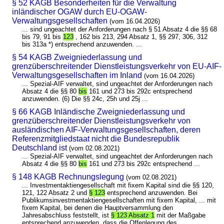
§ 52 KAGB Besonderheiten für die Verwaltung
inländischer OGAW durch EU-OGAW-
Verwaltungsgesellschaften
(vom 16.04.2026)
... sind ungeachtet der Anforderungen nach § 51 Absatz 4 die §§ 68
bis 79, 91 bis
123
, 162 bis 213, 294 Absatz 1, §§ 297, 306, 312
bis 313a *) entsprechend anzuwenden. ...
§ 54 KAGB Zweigniederlassung und
grenzüberschreitender Dienstleistungsverkehr von EU-AIF-
Verwaltungsgesellschaften im Inland
(vom 16.04.2026)
... Spezial-AIF verwaltet, sind ungeachtet der Anforderungen nach
Absatz 4 die §§ 80
bis
161 und 273 bis 292c entsprechend
anzuwenden. (6) Die §§ 24c, 25h und 25j ...
§ 66 KAGB Inländische Zweigniederlassung und
grenzüberschreitender Dienstleistungsverkehr von
ausländischen AIF-Verwaltungsgesellschaften, deren
Referenzmitgliedstaat nicht die Bundesrepublik
Deutschland ist
(vom 02.08.2021)
... Spezial-AIF verwaltet, sind ungeachtet der Anforderungen nach
Absatz 4 die §§ 80
bis
161 und 273 bis 292c entsprechend ...
§ 148 KAGB Rechnungslegung
(vom 02.08.2021)
... Investmentaktiengesellschaft mit fixem Kapital sind die §§ 120,
121, 122 Absatz 2 und
§ 123
entsprechend anzuwenden. Bei
Publikumsinvestmentaktiengesellschaften mit fixem Kapital, ... mit
fixem Kapital, bei denen die Hauptversammlung den
Jahresabschluss feststellt, ist
§ 123 Absatz 1
mit der Maßgabe
entsprechend anzuwenden, dass die Offenlegung des