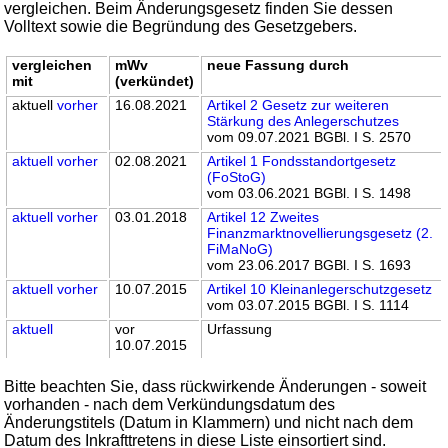
vergleichen. Beim Änderungsgesetz finden Sie dessen
Volltext sowie die Begründung des Gesetzgebers.
vergleichen
mWv
neue Fassung durch
mit
(verkündet)
aktuell
vorher
16.08.2021
Artikel 2 Gesetz zur weiteren
Stärkung des Anlegerschutzes
vom 09.07.2021 BGBl. I S. 2570
aktuell
vorher
02.08.2021
Artikel 1 Fondsstandortgesetz
(FoStoG)
vom 03.06.2021 BGBl. I S. 1498
aktuell
vorher
03.01.2018
Artikel 12 Zweites
Finanzmarktnovellierungsgesetz (2.
FiMaNoG)
vom 23.06.2017 BGBl. I S. 1693
aktuell
vorher
10.07.2015
Artikel 10 Kleinanlegerschutzgesetz
vom 03.07.2015 BGBl. I S. 1114
aktuell
vor
Urfassung
10.07.2015
Bitte beachten Sie, dass rückwirkende Änderungen - soweit
vorhanden - nach dem Verkündungsdatum des
Änderungstitels (Datum in Klammern) und nicht nach dem
Datum des Inkrafttretens in diese Liste einsortiert sind.