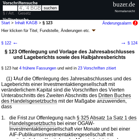
Vorschriftensuche
buzer.de
Normalansicht
§ / Art.
Gesetz
Volltextsuche
Start
>
Inhalt KAGB
>
§ 123
Änderungsalarm
Hier klicken für
Titel, Fundstelle, Änderungen
etc.
nur in KAGB
§ 123 - Kapitalanlagegesetzbuch (KAGB)
←
→
§ 122
§ 124
Artikel 1 G. v. 04.07.2013
BGBl. I S. 1981
(
Nr. 35
); zuletzt geändert durch
§ 123 Offenlegung und Vorlage des Jahresabschlusses
Artikel 3
G. v. 09.04.2026
BGBl. 2026 I Nr. 97
und Lageberichts sowie des Halbjahresberichts
Geltung ab 22.07.2013; FNA: 7612-3
Investmentwesen
63 weitere Fassungen
|
Drucksachen / Entwurf / Begründung
|
§ 123 hat
4 frühere Fassungen
und wird in
23 Vorschriften zitiert
wird in 517 Vorschriften zitiert
Kapitel 1 Allgemeine Bestimmungen für
(1)
1
Auf die Offenlegung des Jahresabschlusses und des
Investmentvermögen und Verwaltungsgesellschaften
Lageberichts einer Investmentaktiengesellschaft mit
veränderlichem Kapital sind die Vorschriften des Vierten
Abschnitt 4 Offene inländische Investmentvermögen
Unterabschnitts des Zweiten Abschnitts des
Unterabschnitt 3 Allgemeine Vorschriften für
Dritten Buches
des Handelsgesetzbuchs
Investmentaktiengesellschaften mit veränderlichem
mit der Maßgabe anzuwenden,
dass
Kapital
1.
die Frist zur Offenlegung nach
§ 325 Absatz 1a Satz 1 des
Handelsgesetzbuchs
bei einer OGAW-
Investmentaktiengesellschaft vier Monate und bei einer
AIF-Publikumsinvestmentaktiengesellschaft mit