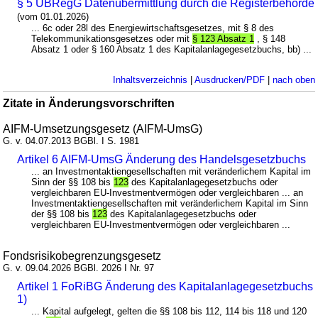
§ 5 UBRegG Datenübermittlung durch die Registerbehörde
(vom 01.01.2026)
... 6c oder 28l des Energiewirtschaftsgesetzes, mit § 8 des
Telekommunikationsgesetzes oder mit
§ 123 Absatz 1
, § 148
Absatz 1 oder § 160 Absatz 1 des Kapitalanlagegesetzbuchs, bb) ...
Inhaltsverzeichnis
|
Ausdrucken/PDF
|
nach oben
Zitate in Änderungsvorschriften
AIFM-Umsetzungsgesetz (AIFM-UmsG)
G. v. 04.07.2013 BGBl. I S. 1981
Artikel 6 AIFM-UmsG Änderung des Handelsgesetzbuchs
... an Investmentaktiengesellschaften mit veränderlichem Kapital im
Sinn der §§ 108 bis
123
des Kapitalanlagegesetzbuchs oder
vergleichbaren EU-Investmentvermögen oder vergleichbaren ... an
Investmentaktiengesellschaften mit veränderlichem Kapital im Sinn
der §§ 108 bis
123
des Kapitalanlagegesetzbuchs oder
vergleichbaren EU-Investmentvermögen oder vergleichbaren ...
Fondsrisikobegrenzungsgesetz
G. v. 09.04.2026 BGBl. 2026 I Nr. 97
Artikel 1 FoRiBG Änderung des Kapitalanlagegesetzbuchs
1)
... Kapital aufgelegt, gelten die §§ 108 bis 112, 114 bis 118 und 120