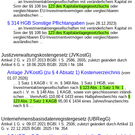
... an Investmentaktiengesellschaften mit veränderlichem Kapital im
Sinn der §§ 108 bis
123 des Kapitalanlagegesetzbuchs
oder
vergleichbaren EU-Investmentvermögen oder vergleichbaren
ausländischen ...
§ 314 HGB Sonstige Pflichtangaben
(vom 28.12.2023)
... an Investmentaktiengesellschaften mit veränderlichem Kapital im
Sinn der §§ 108 bis
123 des Kapitalanlagegesetzbuchs
oder
vergleichbaren EU-Investmentvermögen oder vergleichbaren
ausländischen ...
Justizverwaltungskostengesetz (JVKostG)
Artikel 2 G. v. 23.07.2013 BGBl. I S. 2586, 2655; zuletzt geändert durch
Artikel 6 G. v. 18.06.2026 BGBl. 2026 I Nr. 184
Anlage JVKostG (zu § 4 Absatz 1) Kostenverzeichnis
(vom
01.07.2026)
... 1 Satz 1 KAGB i. V. m. § 340l Abs. 1 Satz 1 HGB, von
Investmentaktiengesellschaften nach
§ 123 Abs. 1 Satz 1 Nr. 1
,
auch i. V. m. § 148 Abs. 1 KAGB, sowie von geschlossenen inländi-
schen ... VermAnlG 110,00 € 1433 eines Halbjahresberichts nach
§
123 Abs. 2 Satz 1 KAGB
85,00 € 1434 eines Jahresfinanzberichts
nach § 6 ...
Unternehmensbasisdatenregistergesetz (UBRegG)
Artikel 1 G. v. 09.07.2021 BGBl. I S. 2506; zuletzt geändert durch Artikel 11
G. v. 22.12.2025 BGBl. 2025 I Nr. 354