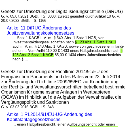
Gesetz zur Umsetzung der Digitalisierungsrichtlinie (DiRUG)
G. v. 05.07.2021 BGBl. I S. 3338; zuletzt geändert durch Artikel 10 G. v.
20.07.2022 BGBl. I S. 1166
Artikel 11 DiRUG Änderung des
Justizverwaltungskostengesetzes
... Satz 1 KAGB i. V. m. § 340l Abs. 1 Satz 1 HGB, von
Investmentaktiengesellschaften nach
§ 123 Abs. 1 Satz 1 Nr. 1
,
auch i. V. m. § 148 Abs. 1 KAGB, sowie von geschlossenen inländi-
schen ... VermAnlG 110,00 € 1433 eines Halbjahresberichts nach
§
123 Abs. 2 Satz 1 KAGB
85,00 € 1434 eines Jahresfinanzberichts
nach § ...
Gesetz zur Umsetzung der Richtlinie 2014/91/EU des
Europäischen Parlaments und des Rates vom 23. Juli 2014
zur Änderung der Richtlinie 2009/65/EG zur Koordinierung
der Rechts- und Verwaltungsvorschriften betreffend bestimmte
Organismen für gemeinsame Anlagen in Wertpapieren
(OGAW) im Hinblick auf die Aufgaben der Verwahrstelle, die
Vergütungspolitik und Sanktionen
G. v. 03.03.2016 BGBl. I S. 348
Artikel 1 RL2014/91/EU-UG Änderung des
Kapitalanlagegesetzbuchs
... einen Halbjahresbericht, einen Auflösungsbericht oder einen