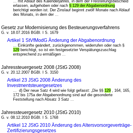
... mit Ablauf des Kalenderjahres, in dem der Freistellungsbescheid
erlassen, aufgehoben oder nach
§ 129 der Abgabenordnung
berichtigt worden ist. Der Zinslauf beginnt zwölf Monate nach Ablauf
des Monats, in dem der ...
Gesetz zur Modernisierung des Besteuerungsverfahrens
G. v. 18.07.2016 BGBl. I S. 1679
Artikel 1 StVfModG Änderung der Abgabenordnung
... Einkünfte geändert, zurückgenommen, widerrufen oder nach §
129
berichtigt, so ist ein festgesetzter Verspätungszuschlag
entsprechend zu ermäßigen ...
Jahressteuergesetz 2008 (JStG 2008)
G. v. 20.12.2007 BGBl. I S. 3150
Artikel 23 JStG 2008 Änderung des
Investmentsteuergesetzes
... d) Der neue Satz 4 wird wie folgt gefasst: „Die §§
129
, 164, 165,
172 bis 175a der Abgabenordnung sind auf die gesonderte
Feststellung nach Absatz 3 Satz ...
Jahressteuergesetz 2010 (JStG 2010)
G. v. 08.12.2010 BGBl. I S. 1768
Artikel 12 JStG 2010 Änderung des Altersvorsorgeverträge-
Zertifizierungsgesetzes