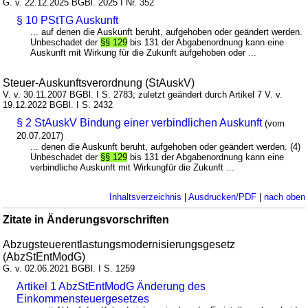
G. v. 22.12.2025 BGBl. 2025 I Nr. 352
§ 10 PStTG Auskunft
... auf denen die Auskunft beruht, aufgehoben oder geändert werden.
Unbeschadet der
§§ 129
bis 131 der Abgabenordnung kann eine
Auskunft mit Wirkung für die Zukunft aufgehoben oder ...
Steuer-Auskunftsverordnung (StAuskV)
V. v. 30.11.2007 BGBl. I S. 2783; zuletzt geändert durch Artikel 7 V. v.
19.12.2022 BGBl. I S. 2432
§ 2 StAuskV Bindung einer verbindlichen Auskunft
(vom
20.07.2017)
... denen die Auskunft beruht, aufgehoben oder geändert werden. (4)
Unbeschadet der
§§ 129
bis 131 der Abgabenordnung kann eine
verbindliche Auskunft mit Wirkungfür die Zukunft ...
Inhaltsverzeichnis
|
Ausdrucken/PDF
|
nach oben
Zitate in Änderungsvorschriften
Abzugsteuerentlastungsmodernisierungsgesetz
(AbzStEntModG)
G. v. 02.06.2021 BGBl. I S. 1259
Artikel 1 AbzStEntModG Änderung des
Einkommensteuergesetzes