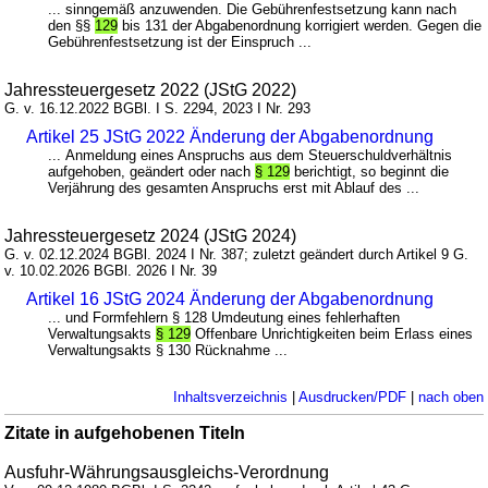
... sinngemäß anzuwenden. Die Gebührenfestsetzung kann nach
den §§
129
bis 131 der Abgabenordnung korrigiert werden. Gegen die
Gebührenfestsetzung ist der Einspruch ...
Jahressteuergesetz 2022 (JStG 2022)
G. v. 16.12.2022 BGBl. I S. 2294, 2023 I Nr. 293
Artikel 25 JStG 2022 Änderung der Abgabenordnung
... Anmeldung eines Anspruchs aus dem Steuerschuldverhältnis
aufgehoben, geändert oder nach
§ 129
berichtigt, so beginnt die
Verjährung des gesamten Anspruchs erst mit Ablauf des ...
Jahressteuergesetz 2024 (JStG 2024)
G. v. 02.12.2024 BGBl. 2024 I Nr. 387; zuletzt geändert durch Artikel 9 G.
v. 10.02.2026 BGBl. 2026 I Nr. 39
Artikel 16 JStG 2024 Änderung der Abgabenordnung
... und Formfehlern § 128 Umdeutung eines fehlerhaften
Verwaltungsakts
§ 129
Offenbare Unrichtigkeiten beim Erlass eines
Verwaltungsakts § 130 Rücknahme ...
Inhaltsverzeichnis
|
Ausdrucken/PDF
|
nach oben
Zitate in aufgehobenen Titeln
Ausfuhr-Währungsausgleichs-Verordnung