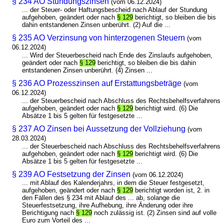
§ 234 AO Stundungszinsen
(vom 06.12.2024)
... der Steuer- oder Haftungsbescheid nach Ablauf der Stundung
aufgehoben, geändert oder nach
§ 129
berichtigt, so bleiben die bis
dahin entstandenen Zinsen unberührt. (2) Auf die ...
§ 235 AO Verzinsung von hinterzogenen Steuern
(vom
06.12.2024)
... Wird der Steuerbescheid nach Ende des Zinslaufs aufgehoben,
geändert oder nach
§ 129
berichtigt, so bleiben die bis dahin
entstandenen Zinsen unberührt. (4) Zinsen ...
§ 236 AO Prozesszinsen auf Erstattungsbeträge
(vom
06.12.2024)
... der Steuerbescheid nach Abschluss des Rechtsbehelfsverfahrens
aufgehoben, geändert oder nach
§ 129
berichtigt wird. (6) Die
Absätze 1 bis 5 gelten für festgesetzte ...
§ 237 AO Zinsen bei Aussetzung der Vollziehung
(vom
28.03.2024)
... der Steuerbescheid nach Abschluss des Rechtsbehelfsverfahrens
aufgehoben, geändert oder nach
§ 129
berichtigt wird. (6) Die
Absätze 1 bis 5 gelten für festgesetzte ...
§ 239 AO Festsetzung der Zinsen
(vom 06.12.2024)
... mit Ablauf des Kalenderjahrs, in dem die Steuer festgesetzt,
aufgehoben, geändert oder nach
§ 129
berichtigt worden ist, 2. in
den Fällen des § 234 mit Ablauf des ... ab, solange die
Steuerfestsetzung, ihre Aufhebung, ihre Änderung oder ihre
Berichtigung nach
§ 129
noch zulässig ist. (2) Zinsen sind auf volle
Euro zum Vorteil des ...