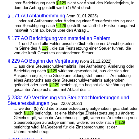
ihrer Berichtigung nach
§ 129
nicht vor Ablauf des Kalenderjahrs, in
dem der Antrag gestellt wird. (4) Wird durch ...
§ 171 AO Ablaufhemmung
(vom 01.01.2023)
... oder auf Aufhebung oder Änderung einer Steuerfestsetzung oder
ihrer Berichtigung nach
§ 129
gestellt, so läuft die Festsetzungsfrist
insoweit nicht ab, bevor über den Antrag ...
§ 177 AO Berichtigung von materiellen Fehlern
... 1 und 2 sind alle Fehler einschließlich offenbarer Unrichtigkeiten
im Sinne des §
129
, die zur Festsetzung einer Steuer führen, die
von der kraft Gesetzes entstandenen Steuer ...
§ 229 AO Beginn der Verjährung
(vom 21.12.2022)
... aus dem Steuerschuldverhältnis, ihre Aufhebung, Änderung oder
Berichtigung nach
§ 129
wirksam geworden ist, aus der sich der
Anspruch ergibt; eine Steueranmeldung steht einer ... Anmeldung
eines Anspruchs aus dem Steuerschuldverhältnis aufgehoben,
geändert oder nach
§ 129
berichtigt, so beginnt die Verjährung des
gesamten Anspruchs erst mit Ablauf des ...
§ 233a AO Verzinsung von Steuernachforderungen und
Steuererstattungen
(vom 22.07.2022)
... werden. (5) Wird die Steuerfestsetzung aufgehoben, geändert oder
nach
§ 129
berichtigt, ist eine bisherige Zinsfestsetzung zu ändern;
Gleiches gilt, wenn die Anrechnung ... gilt, wenn die Anrechnung von
Steuerbeträgen zurückgenommen, widerrufen oder nach
§ 129
berichtigt wird. Maßgebend für die Zinsberechnung ist der
Unterschiedsbetrag ...