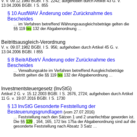
V. v. 09.12.1980 BGBl. I S. 2242; aufgehoben durch Artikel 43 G. v.
13.04.2006 BGBl. I S. 855
§ 10 AusfWAV Änderung oder Zurücknahme des
Bescheides
... im Verfahren betreffend Währungsausgleichsbeträge gelten die
§§ 119
bis
132 der Abgabenordnung ...
Beitrittsausgleich-Verordnung
V. v. 09.07.1982 BGBl. I S. 956; aufgehoben durch Artikel 45 G. v.
13.04.2006 BGBl. I 855
§ 8 BeitrABetrV Änderung oder Zurücknahme des
Bescheides
... Verwaltungsakte im Verfahren betreffend Ausgleichsbeträge
Beitritt gelten die §§ 119
bis
132 der Abgabenordnung ...
Investmentsteuergesetz (InvStG)
Artikel 2 G. v. 15.12.2003 BGBl. I S. 2676, 2724; aufgehoben durch Artikel
11 G. v. 19.07.2016 BGBl. I S. 1730
§ 13 InvStG Gesonderte Feststellung der
Besteuerungsgrundlagen
(vom 27.07.2016)
... Feststellung nach den Sätzen 1 und 2 unanfechtbar geworden ist.
Die §§
129
, 164, 165, 172 bis 175a der Abgabenordnung sind auf die
gesonderte Feststellung nach Absatz 3 Satz ...