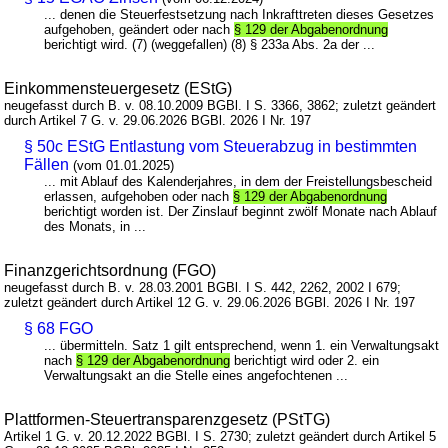
... denen die Steuerfestsetzung nach Inkrafttreten dieses Gesetzes
aufgehoben, geändert oder nach
§ 129 der Abgabenordnung
berichtigt wird. (7) (weggefallen) (8) § 233a Abs. 2a der ...
Einkommensteuergesetz (EStG)
neugefasst durch B. v. 08.10.2009 BGBl. I S. 3366, 3862; zuletzt geändert
durch Artikel 7 G. v. 29.06.2026 BGBl. 2026 I Nr. 197
§ 50c EStG Entlastung vom Steuerabzug in bestimmten
Fällen
(vom 01.01.2025)
... mit Ablauf des Kalenderjahres, in dem der Freistellungsbescheid
erlassen, aufgehoben oder nach
§ 129 der Abgabenordnung
berichtigt worden ist. Der Zinslauf beginnt zwölf Monate nach Ablauf
des Monats, in ...
Finanzgerichtsordnung (FGO)
neugefasst durch B. v. 28.03.2001 BGBl. I S. 442, 2262, 2002 I 679;
zuletzt geändert durch Artikel 12 G. v. 29.06.2026 BGBl. 2026 I Nr. 197
§ 68 FGO
... übermitteln. Satz 1 gilt entsprechend, wenn 1. ein Verwaltungsakt
nach
§ 129 der Abgabenordnung
berichtigt wird oder 2. ein
Verwaltungsakt an die Stelle eines angefochtenen ...
Plattformen-Steuertransparenzgesetz (PStTG)
Artikel 1 G. v. 20.12.2022 BGBl. I S. 2730; zuletzt geändert durch Artikel 5