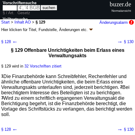
Vorschriftensuche
buzer.de
Normalansicht
§ / Art.
Gesetz
Volltextsuche
Start
>
Inhalt AO
>
§ 129
Änderungsalarm
Hier klicken für
Titel, Fundstelle, Änderungen
etc.
nur in AO
§ 129 - Abgabenordnung (AO)
←
→
§ 128
§ 130
neugefasst durch B. v. 23.01.2025
BGBl. 2025 I Nr. 24
; zuletzt geändert
§ 129 Offenbare Unrichtigkeiten beim Erlass eines
durch
Artikel 15
Abs. 6 G. v. 03.07.2026
BGBl. 2026 I Nr. 199
Verwaltungsakts
Geltung ab 01.01.1977; FNA: 610-1-3
Allgemeines Steuerrecht
144 weitere Fassungen
|
wird in 2148 Vorschriften zitiert
§ 129 wird in
32 Vorschriften zitiert
Dritter Teil Allgemeine Verfahrensvorschriften
Zweiter Abschnitt Verwaltungsakte
1
Die Finanzbehörde kann Schreibfehler, Rechenfehler und
ähnliche offenbare Unrichtigkeiten, die beim Erlass eines
Verwaltungsakts unterlaufen sind, jederzeit berichtigen.
2
Bei
berechtigtem Interesse des Beteiligten ist zu berichtigen.
3
Wird zu einem schriftlich ergangenen Verwaltungsakt die
Berichtigung begehrt, ist die Finanzbehörde berechtigt, die
Vorlage des Schriftstücks zu verlangen, das berichtigt werden
soll.
←
→
§ 128
§ 130