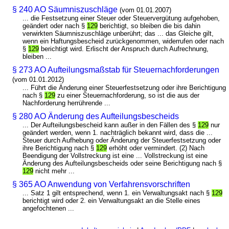
§ 240 AO Säumniszuschläge
(vom 01.01.2007)
... die Festsetzung einer Steuer oder Steuervergütung aufgehoben,
geändert oder nach §
129
berichtigt, so bleiben die bis dahin
verwirkten Säumniszuschläge unberührt; das ... das Gleiche gilt,
wenn ein Haftungsbescheid zurückgenommen, widerrufen oder nach
§
129
berichtigt wird. Erlischt der Anspruch durch Aufrechnung,
bleiben ...
§ 273 AO Aufteilungsmaßstab für Steuernachforderungen
(vom 01.01.2012)
... Führt die Änderung einer Steuerfestsetzung oder ihre Berichtigung
nach §
129
zu einer Steuernachforderung, so ist die aus der
Nachforderung herrührende ...
§ 280 AO Änderung des Aufteilungsbescheids
... Der Aufteilungsbescheid kann außer in den Fällen des §
129
nur
geändert werden, wenn 1. nachträglich bekannt wird, dass die ...
Steuer durch Aufhebung oder Änderung der Steuerfestsetzung oder
ihre Berichtigung nach §
129
erhöht oder vermindert. (2) Nach
Beendigung der Vollstreckung ist eine ... Vollstreckung ist eine
Änderung des Aufteilungsbescheids oder seine Berichtigung nach §
129
nicht mehr ...
§ 365 AO Anwendung von Verfahrensvorschriften
... Satz 1 gilt entsprechend, wenn 1. ein Verwaltungsakt nach §
129
berichtigt wird oder 2. ein Verwaltungsakt an die Stelle eines
angefochtenen ...