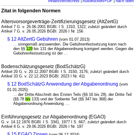
Inhaltsverzeichnis
|
Ausdrucken/PDF
|
nach oben
Zitat in folgenden Normen
Altersvorsorgeverträge-Zertifizierungsgesetz (AltZertG)
Artikel 7 G. v. 26.06.2001 BGBl. I S. 1310, 1322; zuletzt geändert durch
Artikel 7 G. v. 26.05.2026 BGBl. 2026 I Nr. 156
§ 12 AltZertG Gebühren
(vom 01.07.2013)
... sinngemäß anzuwenden. Die Gebührenfestsetzung kann nach
den §§
129
bis 131 der Abgabenordnung korrigiert werden. Gegen die
Gebührenfestsetzung ist der ...
Bodenschätzungsgesetz (BodSchätzG)
Artikel 20 G. v. 20.12.2007 BGBl. I S. 3150, 3176; zuletzt geändert durch
Artikel 33 G. v. 22.12.2023 BGBl. 2023 I Nr. 411
§ 12 BodSchätzG Anwendung der Abgabenordnung
(vom
01.01.2025)
... der Dritte Abschnitt des Ersten Teils (§§ 16 bis 29), der Dritte Teil
(§§ 78
bis
133) und der Siebente Teil (§§ 347 bis 368) der
Abgabenordnung Anwendung. ...
Einführungsgesetz zur Abgabenordnung (EGAO)
G. v. 14.12.1976 BGBl. I S. 3341, 1977 I S. 667; zuletzt geändert durch
Artikel 4 G. v. 29.06.2026 BGBl. 2026 I Nr. 197
§ 15 EGAO Zinsen
(vom 06.12.2024)