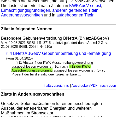
Sie sehen die Vorschriften, die auf § 12 KWKAusV verweisen.
Die Liste ist unterteilt nach Zitaten in
KWKAusV selbst
,
Ermächtigungsgrundlagen
,
anderen geltenden Titeln
,
Änderungsvorschriften
und in
aufgehobenen Titeln
.
Zitat in folgenden Normen
Besondere Gebührenverordnung BNetzA (BNetzABGebV)
V. v. 19.08.2021 BGBl. I S. 3715; zuletzt geändert durch Artikel 2 G. v.
21.07.2026 BGBl. 2026 I Nr. 210a
§ 4 BNetzABGebV Gebührenbefreiung und -ermäßigung
(vom 01.04.2025)
... § 11 Absatz 4 der KWK-Ausschreibungsverordnung
ausgeschlossen worden ist, 10. nach
§ 12 der KWK-
Ausschreibungsverordnung
ausgeschlossen worden ist. (5) 75
Prozent der für die individuell zurechenbare ...
Inhaltsverzeichnis
|
Ausdrucken/PDF
|
nach oben
Zitate in Änderungsvorschriften
Gesetz zu Sofortmaßnahmen für einen beschleunigten
Ausbau der erneuerbaren Energien und weiteren
Maßnahmen im Stromsektor