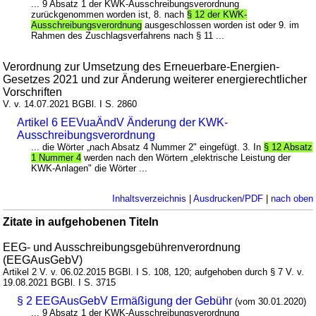
... 9 Absatz 1 der KWK-Ausschreibungsverordnung
zurückgenommen worden ist, 8. nach
§ 12 der KWK-
Ausschreibungsverordnung
ausgeschlossen worden ist oder 9. im
Rahmen des Zuschlagsverfahrens nach § 11 ...
Verordnung zur Umsetzung des Erneuerbare-Energien-
Gesetzes 2021 und zur Änderung weiterer energierechtlicher
Vorschriften
V. v. 14.07.2021 BGBl. I S. 2860
Artikel 6 EEVuaÄndV Änderung der KWK-
Ausschreibungsverordnung
... die Wörter „nach Absatz 4 Nummer 2" eingefügt. 3. In
§ 12 Absatz
1 Nummer 4
werden nach den Wörtern „elektrische Leistung der
KWK-Anlagen" die Wörter ...
Inhaltsverzeichnis
|
Ausdrucken/PDF
|
nach oben
Zitate in aufgehobenen Titeln
EEG- und Ausschreibungsgebührenverordnung
(EEGAusGebV)
Artikel 2 V. v. 06.02.2015 BGBl. I S. 108, 120; aufgehoben durch § 7 V. v.
19.08.2021 BGBl. I S. 3715
§ 2 EEGAusGebV Ermäßigung der Gebühr
(vom 30.01.2020)
... 9 Absatz 1 der KWK-Ausschreibungsverordnung