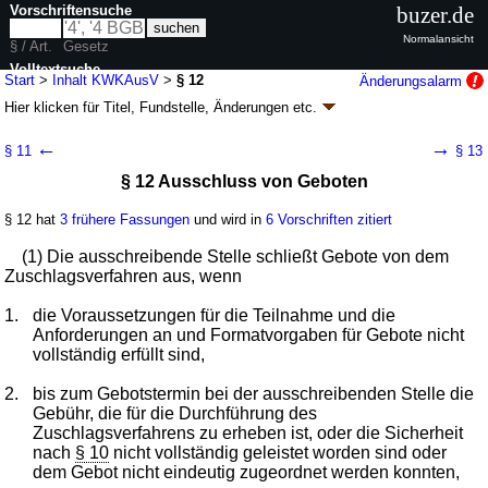
Vorschriftensuche
buzer.de
Normalansicht
§ / Art.
Gesetz
Volltextsuche
Start
>
Inhalt KWKAusV
>
§ 12
Änderungsalarm
Hier klicken für
Titel, Fundstelle, Änderungen
etc.
nur in KWKAusV
§ 12 - KWK-Ausschreibungsverordnung
←
→
§ 11
§ 13
(KWKAusV)
§ 12 Ausschluss von Geboten
Artikel 1 V. v. 10.08.2017
BGBl. I S. 3167
(
Nr. 57
); zuletzt geändert durch
Artikel 2
G. v. 21.02.2025
BGBl. 2025 I Nr. 54
§ 12 hat
3 frühere Fassungen
und wird in
6 Vorschriften zitiert
Geltung ab 18.08.2017; FNA: 754-28-1
Energieversorgung
12 weitere Fassungen
|
wird in 38 Vorschriften zitiert
(1) Die ausschreibende Stelle schließt Gebote von dem
Zuschlagsverfahren aus, wenn
1.
die Voraussetzungen für die Teilnahme und die
Anforderungen an und Formatvorgaben für Gebote nicht
vollständig erfüllt sind,
2.
bis zum Gebotstermin bei der ausschreibenden Stelle die
Gebühr, die für die Durchführung des
Zuschlagsverfahrens zu erheben ist, oder die Sicherheit
nach
§ 10
nicht vollständig geleistet worden sind oder
dem Gebot nicht eindeutig zugeordnet werden konnten,