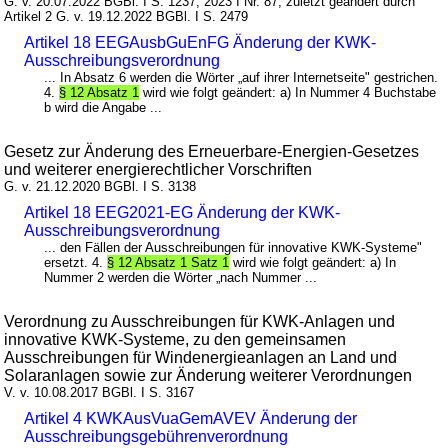
G. v. 20.07.2022 BGBl. I S. 1237, 2023 I Nr. 87; zuletzt geändert durch
Artikel 2 G. v. 19.12.2022 BGBl. I S. 2479
Artikel 18 EEGAusbGuEnFG Änderung der KWK-
Ausschreibungsverordnung
... In Absatz 6 werden die Wörter „auf ihrer Internetseite" gestrichen.
4.
§ 12 Absatz 1
wird wie folgt geändert: a) In Nummer 4 Buchstabe
b wird die Angabe ...
Gesetz zur Änderung des Erneuerbare-Energien-Gesetzes
und weiterer energierechtlicher Vorschriften
G. v. 21.12.2020 BGBl. I S. 3138
Artikel 18 EEG2021-EG Änderung der KWK-
Ausschreibungsverordnung
... den Fällen der Ausschreibungen für innovative KWK-Systeme"
ersetzt. 4.
§ 12 Absatz 1 Satz 1
wird wie folgt geändert: a) In
Nummer 2 werden die Wörter „nach Nummer ...
Verordnung zu Ausschreibungen für KWK-Anlagen und
innovative KWK-Systeme, zu den gemeinsamen
Ausschreibungen für Windenergieanlagen an Land und
Solaranlagen sowie zur Änderung weiterer Verordnungen
V. v. 10.08.2017 BGBl. I S. 3167
Artikel 4 KWKAusVuaGemAVEV Änderung der
Ausschreibungsgebührenverordnung