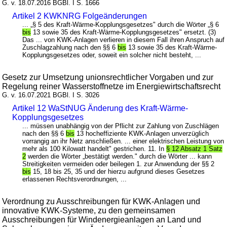
G. v. 18.07.2016 BGBl. I S. 1666
Artikel 2 KWKNRG Folgeänderungen
... „§ 5 des Kraft-Wärme-Kopplungsgesetzes" durch die Wörter „§ 6
bis
13 sowie 35 des Kraft-Wärme-Kopplungsgesetzes" ersetzt. (3)
Das ... von KWK-Anlagen verlieren in diesem Fall ihren Anspruch auf
Zuschlagzahlung nach den §§ 6
bis
13 sowie 35 des Kraft-Wärme-
Kopplungsgesetzes oder, soweit ein solcher nicht besteht, ...
Gesetz zur Umsetzung unionsrechtlicher Vorgaben und zur
Regelung reiner Wasserstoffnetze im Energiewirtschaftsrecht
G. v. 16.07.2021 BGBl. I S. 3026
Artikel 12 WaStNUG Änderung des Kraft-Wärme-
Kopplungsgesetzes
... müssen unabhängig von der Pflicht zur Zahlung von Zuschlägen
nach den §§ 6
bis
13 hocheffiziente KWK-Anlagen unverzüglich
vorrangig an ihr Netz anschließen. ... einer elektrischen Leistung von
mehr als 100 Kilowatt handelt" gestrichen. 11. In
§ 12 Absatz 1 Satz
2
werden die Wörter „bestätigt werden." durch die Wörter ... kann
Streitigkeiten vermeiden oder beilegen 1. zur Anwendung der §§ 2
bis
15, 18 bis 25, 35 und der hierzu aufgrund dieses Gesetzes
erlassenen Rechtsverordnungen, ...
Verordnung zu Ausschreibungen für KWK-Anlagen und
innovative KWK-Systeme, zu den gemeinsamen
Ausschreibungen für Windenergieanlagen an Land und