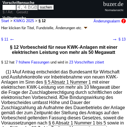
Vorschriftensuche
buzer.de
Normalansicht
§ / Art.
Gesetz
Volltextsuche
Start
>
KWKG 2025
>
§ 12
Änderungsalarm
Hier klicken für
Titel, Fundstelle, Änderungen
etc.
nur in KWKG 2025
§ 12 - Kraft-Wärme-Kopplungsgesetz (KWKG
←
→
§ 11
§ 13
2025)
§ 12 Vorbescheid für neue KWK-Anlagen mit einer
Artikel 1 G. v. 21.12.2015
BGBl. I S. 2498
(
Nr. 55
); zuletzt geändert durch
elektrischen Leistung von mehr als 50 Megawatt
Artikel 24
G. v. 18.12.2025
BGBl. 2025 I Nr. 347
Geltung ab 01.01.2016; FNA: 754-28
Energieversorgung
§ 12 hat
7 frühere Fassungen
und wird in
23 Vorschriften zitiert
27 weitere Fassungen
|
Drucksachen / Entwurf / Begründung
|
wird in 200 Vorschriften zitiert
(1)
1
Auf Antrag entscheidet das Bundesamt für Wirtschaft
und Ausfuhrkontrolle vor Inbetriebnahme von neuen KWK-
Abschnitt 2 Zuschlagzahlungen für KWK-Strom
Anlagen im Sinn des
§ 5 Absatz 1 Nummer 1
mit einer
elektrischen KWK-Leistung von mehr als 10 Megawatt über
die Frage der Zuschlagberechtigung durch schriftlichen oder
elektronischen Vorbescheid.
2
Die Bindungswirkung des
Vorbescheides umfasst Höhe und Dauer der
Zuschlagzahlung ab Aufnahme des Dauerbetriebs der Anlage
gemäß der zum Zeitpunkt der Stellung des Antrags auf den
Vorbescheid geltenden Fassung dieses Gesetzes, soweit die
Voraussetzungen nach
§ 6 Absatz 1 Nummer 1 bis 5
sowie in