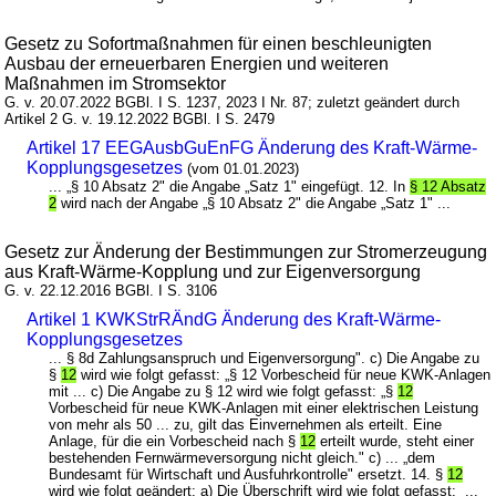
Gesetz zu Sofortmaßnahmen für einen beschleunigten
Ausbau der erneuerbaren Energien und weiteren
Maßnahmen im Stromsektor
G. v. 20.07.2022 BGBl. I S. 1237, 2023 I Nr. 87; zuletzt geändert durch
Artikel 2 G. v. 19.12.2022 BGBl. I S. 2479
Artikel 17 EEGAusbGuEnFG Änderung des Kraft-Wärme-
Kopplungsgesetzes
(vom 01.01.2023)
... „§ 10 Absatz 2" die Angabe „Satz 1" eingefügt. 12. In
§ 12 Absatz
2
wird nach der Angabe „§ 10 Absatz 2" die Angabe „Satz 1" ...
Gesetz zur Änderung der Bestimmungen zur Stromerzeugung
aus Kraft-Wärme-Kopplung und zur Eigenversorgung
G. v. 22.12.2016 BGBl. I S. 3106
Artikel 1 KWKStrRÄndG Änderung des Kraft-Wärme-
Kopplungsgesetzes
... § 8d Zahlungsanspruch und Eigenversorgung". c) Die Angabe zu
§
12
wird wie folgt gefasst: „§ 12 Vorbescheid für neue KWK-Anlagen
mit ... c) Die Angabe zu § 12 wird wie folgt gefasst: „§
12
Vorbescheid für neue KWK-Anlagen mit einer elektrischen Leistung
von mehr als 50 ... zu, gilt das Einvernehmen als erteilt. Eine
Anlage, für die ein Vorbescheid nach §
12
erteilt wurde, steht einer
bestehenden Fernwärmeversorgung nicht gleich." c) ... „dem
Bundesamt für Wirtschaft und Ausfuhrkontrolle" ersetzt. 14. §
12
wird wie folgt geändert: a) Die Überschrift wird wie folgt gefasst: ...