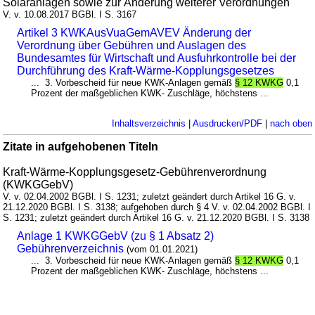
Solaranlagen sowie zur Änderung weiterer Verordnungen
V. v. 10.08.2017 BGBl. I S. 3167
Artikel 3 KWKAusVuaGemAVEV Änderung der
Verordnung über Gebühren und Auslagen des
Bundesamtes für Wirtschaft und Ausfuhrkontrolle bei der
Durchführung des Kraft-Wärme-Kopplungsgesetzes
... 3. Vorbescheid für neue KWK-Anlagen gemäß
§ 12 KWKG
0,1
Prozent der maßgeblichen KWK- Zuschläge, höchstens ...
Inhaltsverzeichnis
|
Ausdrucken/PDF
|
nach oben
Zitate in aufgehobenen Titeln
Kraft-Wärme-Kopplungsgesetz-Gebührenverordnung
(KWKGGebV)
V. v. 02.04.2002 BGBl. I S. 1231; zuletzt geändert durch Artikel 16 G. v.
21.12.2020 BGBl. I S. 3138; aufgehoben durch § 4 V. v. 02.04.2002 BGBl. I
S. 1231; zuletzt geändert durch Artikel 16 G. v. 21.12.2020 BGBl. I S. 3138
Anlage 1 KWKGGebV (zu § 1 Absatz 2)
Gebührenverzeichnis
(vom 01.01.2021)
... 3. Vorbescheid für neue KWK-Anlagen gemäß
§ 12 KWKG
0,1
Prozent der maßgeblichen KWK- Zuschläge, höchstens ...