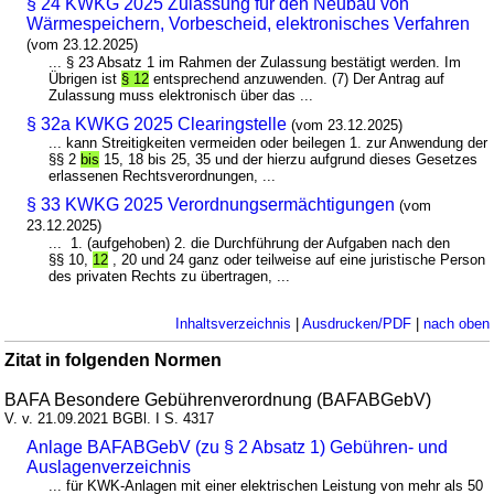
§ 24 KWKG 2025 Zulassung für den Neubau von
Wärmespeichern, Vorbescheid, elektronisches Verfahren
(vom 23.12.2025)
... § 23 Absatz 1 im Rahmen der Zulassung bestätigt werden. Im
Übrigen ist
§ 12
entsprechend anzuwenden. (7) Der Antrag auf
Zulassung muss elektronisch über das ...
§ 32a KWKG 2025 Clearingstelle
(vom 23.12.2025)
... kann Streitigkeiten vermeiden oder beilegen 1. zur Anwendung der
§§ 2
bis
15, 18 bis 25, 35 und der hierzu aufgrund dieses Gesetzes
erlassenen Rechtsverordnungen, ...
§ 33 KWKG 2025 Verordnungsermächtigungen
(vom
23.12.2025)
... 1. (aufgehoben) 2. die Durchführung der Aufgaben nach den
§§ 10,
12
, 20 und 24 ganz oder teilweise auf eine juristische Person
des privaten Rechts zu übertragen, ...
Inhaltsverzeichnis
|
Ausdrucken/PDF
|
nach oben
Zitat in folgenden Normen
BAFA Besondere Gebührenverordnung (BAFABGebV)
V. v. 21.09.2021 BGBl. I S. 4317
Anlage BAFABGebV (zu § 2 Absatz 1) Gebühren- und
Auslagenverzeichnis
... für KWK-Anlagen mit einer elektrischen Leistung von mehr als 50