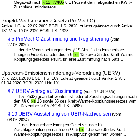
Megawatt nach
§ 12 KWKG
0,1 Prozent der maßgeblichen KWK-
Zuschläge; mindestens ...
Projekt-Mechanismen-Gesetz (ProMechG)
Artikel 1 G. v. 22.09.2005 BGBl. I S. 2826; zuletzt geändert durch Artikel
131 V. v. 19.06.2020 BGBl. I S. 1328
§ 5 ProMechG Zustimmung und Registrierung
(vom
27.06.2020)
... der die Voraussetzungen des § 19 Abs. 1 des Erneuerbare-
Energien-Gesetzes oder des § 6
bis
13 sowie 35 des Kraft-Wärme-
Kopplungsgesetzes erfüllt, ist eine Zustimmung nach Satz ...
Upstream-Emissionsminderungs-Verordnung (UERV)
V. v. 22.01.2018 BGBl. I S. 169; zuletzt geändert durch Artikel 2 V. v.
01.04.2026 BGBl. 2026 I Nr. 101
§ 7 UERV Antrag auf Zustimmung
(vom 17.04.2026)
... I S. 2532) geändert worden ist, oder b) Zuschlagszahlungen nach
den §§ 6
bis
13 sowie 35 des Kraft-Wärme-Kopplungsgesetzes vom
21. Dezember 2015 (BGBl. I S. 2498), ...
§ 19 UERV Ausstellung von UER-Nachweisen
(vom
08.06.2024)
... 1 des Erneuerbare-Energien-Gesetzes oder b)
Zuschlagszahlungen nach den §§ 6
bis
13 sowie 35 des Kraft-
Wärme-Kopplungsgesetzes, in Anspruch genommen worden ...