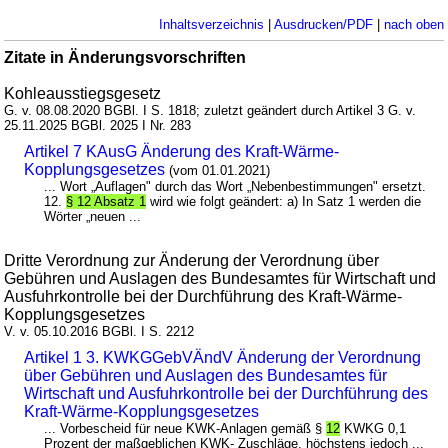
Inhaltsverzeichnis
|
Ausdrucken/PDF
|
nach oben
Zitate in Änderungsvorschriften
Kohleausstiegsgesetz
G. v. 08.08.2020 BGBl. I S. 1818; zuletzt geändert durch Artikel 3 G. v.
25.11.2025 BGBl. 2025 I Nr. 283
Artikel 7 KAusG Änderung des Kraft-Wärme-
Kopplungsgesetzes
(vom 01.01.2021)
... Wort „Auflagen" durch das Wort „Nebenbestimmungen" ersetzt.
12.
§ 12 Absatz 1
wird wie folgt geändert: a) In Satz 1 werden die
Wörter „neuen ...
Dritte Verordnung zur Änderung der Verordnung über
Gebühren und Auslagen des Bundesamtes für Wirtschaft und
Ausfuhrkontrolle bei der Durchführung des Kraft-Wärme-
Kopplungsgesetzes
V. v. 05.10.2016 BGBl. I S. 2212
Artikel 1 3. KWKGGebVÄndV Änderung der Verordnung
über Gebühren und Auslagen des Bundesamtes für
Wirtschaft und Ausfuhrkontrolle bei der Durchführung des
Kraft-Wärme-Kopplungsgesetzes
... Vorbescheid für neue KWK-Anlagen gemäß §
12
KWKG 0,1
Prozent der maßgeblichen KWK- Zuschläge, höchstens jedoch ...