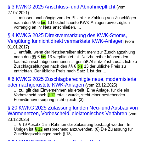
§ 3 KWKG 2025 Anschluss- und Abnahmepflicht
(vom
27.07.2021)
... müssen unabhängig von der Pflicht zur Zahlung von Zuschlägen
nach den §§ 6
bis
13 hocheffiziente KWK-Anlagen unverzüglich
vorrangig an ihr Netz anschließen. ...
§ 4 KWKG 2025 Direktvermarktung des KWK-Stroms,
Vergütung für nicht direkt vermarktete KWK-Anlagen
(vom
01.01.2017)
... entfällt, wenn der Netzbetreiber nicht mehr zur Zuschlagzahlung
nach den §§ 6
bis
13 verpflichtet ist. Netzbetreiber können den
kaufmännisch abgenommenen ... gemäß Absatz 2 ist zusätzlich zu
Zuschlagzahlungen nach den §§ 6
bis
13 der übliche Preis zu
entrichten. Der übliche Preis nach Satz 1 ist der ...
§ 6 KWKG 2025 Zuschlagberechtigte neue, modernisierte
oder nachgerüstete KWK-Anlagen
(vom 23.12.2025)
... zu, gilt das Einvernehmen als erteilt. Eine Anlage, für die ein
Vorbescheid nach
§ 12
erteilt wurde, steht einer bestehenden
Fernwärmeversorgung nicht gleich. (3) ...
§ 20 KWKG 2025 Zulassung für den Neu- und Ausbau von
Wärmenetzen, Vorbescheid, elektronisches Verfahren
(vom
23.12.2025)
... § 19 Absatz 1 im Rahmen der Zulassung bestätigt werden. Im
Übrigen ist
§ 12
entsprechend anzuwenden. (6) Die Zulassung für
Zuschlagszahlungen nach § 18, ...