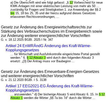
a) Die Überschrift wird wie folgt gefasst: „§
12
Vorbescheid für neue
KWK-Anlagen mit einer elektrischen Leistung von mehr als 50 ...
zuständig für Fragen und Streitigkeiten 1. zur Anwendung der §§ 2
bis
15, 18 bis 25, 35 und der hierzu aufgrund dieses Gesetzes
erlassenen Rechtsverordnungen, ...
Gesetz zur Änderung des Energiewirtschaftsrechts zur
Stärkung des Verbraucherschutzes im Energiebereich sowie
zur Änderung weiterer energierechtlicher Vorschriften
G. v. 18.12.2025 BGBl. 2025 I Nr. 347
Artikel 24 EnWRÄndG Änderung des Kraft-Wärme-
Kopplungsgesetzes
... für Wirtschaft und Ausfuhrkontrolle eingerichtete Portal gestellt
werden." 6.
§ 12 Absatz 3
wird durch den folgenden Absatz 3
ersetzt: „(3) Der Antrag muss vor Baubeginn ...
Gesetz zur Änderung des Erneuerbare-Energien-Gesetzes
und weiterer energierechtlicher Vorschriften
G. v. 21.12.2020 BGBl. I S. 3138
Artikel 17 EEG2021-EG Änderung des Kraft-Wärme-
Kopplungsgesetzes
... anzuwenden." d) Der bisherige Absatz 5 wird Absatz 6. 15. In
§ 12
Absatz 1
werden die Wörter „§§ 7a bis 7d" durch die Wörter ...