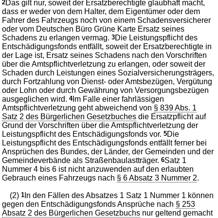
2
Das gilt nur, soweit der Ersatzberechtigte glaubhaft macht,
dass er weder von dem Halter, dem Eigentümer oder dem
Fahrer des Fahrzeugs noch von einem Schadensversicherer
oder vom Deutschen Büro Grüne Karte Ersatz seines
Schadens zu erlangen vermag.
3
Die Leistungspflicht des
Entschädigungsfonds entfällt, soweit der Ersatzberechtigte in
der Lage ist, Ersatz seines Schadens nach den Vorschriften
über die Amtspflichtverletzung zu erlangen, oder soweit der
Schaden durch Leistungen eines Sozialversicherungsträgers,
durch Fortzahlung von Dienst- oder Amtsbezügen, Vergütung
oder Lohn oder durch Gewährung von Versorgungsbezügen
ausgeglichen wird.
4
Im Falle einer fahrlässigen
Amtspflichtverletzung geht abweichend von
§ 839 Abs. 1
Satz 2 des Bürgerlichen Gesetzbuches
die Ersatzpflicht auf
Grund der Vorschriften über die Amtspflichtverletzung der
Leistungspflicht des Entschädigungsfonds vor.
5
Die
Leistungspflicht des Entschädigungsfonds entfällt ferner bei
Ansprüchen des Bundes, der Länder, der Gemeinden und der
Gemeindeverbände als Straßenbaulastträger.
6
Satz 1
Nummer 4 bis 6 ist nicht anzuwenden auf den erlaubten
Gebrauch eines Fahrzeugs nach
§ 6 Absatz 3 Nummer 2
.
(2)
1
In den Fällen des Absatzes 1 Satz 1 Nummer 1 können
gegen den Entschädigungsfonds Ansprüche nach
§ 253
Absatz 2 des Bürgerlichen Gesetzbuchs
nur geltend gemacht