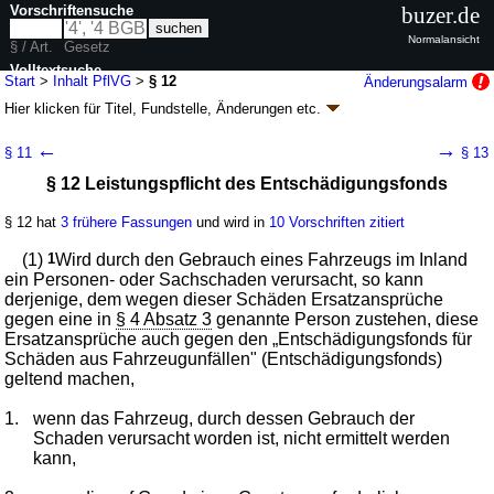
Vorschriftensuche
buzer.de
Normalansicht
§ / Art.
Gesetz
Volltextsuche
Start
>
Inhalt PflVG
>
§ 12
Änderungsalarm
Hier klicken für
Titel, Fundstelle, Änderungen
etc.
nur in PflVG
§ 12 - Pflichtversicherungsgesetz (PflVG
k.a.Abk.
)
←
→
§ 11
§ 13
neugefasst durch B. v. 05.04.1965
BGBl. I S. 213
; zuletzt geändert durch
§ 12 Leistungspflicht des Entschädigungsfonds
Artikel 1
G. v. 11.04.2024
BGBl. 2024 I Nr. 119
Geltung ab 01.10.1965; FNA: 925-1
Pflichtversicherung im Straßenverkehr
§ 12 hat
3 frühere Fassungen
und wird in
10 Vorschriften zitiert
12 weitere Fassungen
|
wird in 112 Vorschriften zitiert
Abschnitt 3 Entschädigungsfonds für Schäden aus
(1)
1
Wird durch den Gebrauch eines Fahrzeugs im Inland
Fahrzeugunfällen, Entschädigungsstelle für Schäden aus
ein Personen- oder Sachschaden verursacht, so kann
Auslandsunfällen und Insolvenzfonds für Schäden aus
derjenige, dem wegen dieser Schäden Ersatzansprüche
Fahrzeugunfällen
gegen eine in
§ 4 Absatz 3
genannte Person zustehen, diese
Unterabschnitt 1 Entschädigungsfonds für Schäden
Ersatzansprüche auch gegen den „Entschädigungsfonds für
aus Fahrzeugunfällen
Schäden aus Fahrzeugunfällen" (Entschädigungsfonds)
geltend machen,
1.
wenn das Fahrzeug, durch dessen Gebrauch der
Schaden verursacht worden ist, nicht ermittelt werden
kann,