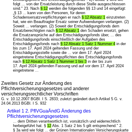
folgt ... von der Ersatzleistung durch diese Stelle ausgeschlossen
sind." 23. Nach
§ 12
werden die folgenden §§ 13 und 14 eingefügt:
„§ 13 ... kann von den Personen, für deren
Schadensersatzverpflichtungen er nach
§ 12 Absatz 1
einzutreten
hat, wie ein Beauftragter Ersatz seiner Aufwendungen verlangen. (2)
Soweit ... verlangen. (2) Soweit der Entschädigungsfonds dem
Ersatzberechtigten nach
§ 12 Absatz 1
den Schaden ersetzt, gehen
die Ersatzansprüche auf den Entschädigungsfonds über, ... des
Entschädigungsfonds einschließlich der Aufgaben des
Entschädigungsfonds nach
§ 12 Absatz 1 Satz 1 Nummer 4
in der
bis zum 17. April 2024 geltenden Fassung und der
Entschädigungsstelle sowie die ... vor dem 17. April 2024
eingetretene Entschädigungspflichten des Entschädigungsfonds
nach
§ 12 Absatz 1 Satz 1 Nummer 1 bis 3
in der bis zum
17. April 2024 geltenden Fassung und auf vor dem 17. April 2024
eingetretene ...
Zweites Gesetz zur Änderung des
Pflichtversicherungsgesetzes und anderer
versicherungsrechtlicher Vorschriften
G. v. 10.12.2007 BGBl. I S. 2833; zuletzt geändert durch Artikel 5 G. v.
24.04.2013 BGBl. I S. 932
Artikel 1 2. PflVGuaÄndG Änderung des
Pflichtversicherungsgesetzes
... dem Dritten verantwortlich ist, vorsätzlich und widerrechtlich
herbeigeführt hat. §
12
Abs. 1 Satz 2 bis 5 gilt entsprechend." 2.
§ 3a wird wie folgt ... der Grünen Internationalen Versicherungskarte