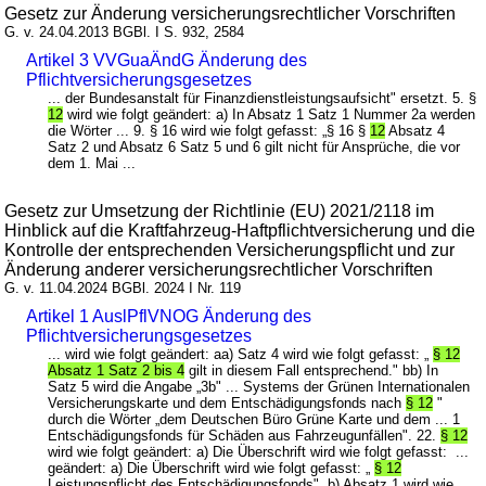
Gesetz zur Änderung versicherungsrechtlicher Vorschriften
G. v. 24.04.2013 BGBl. I S. 932, 2584
Artikel 3 VVGuaÄndG Änderung des
Pflichtversicherungsgesetzes
... der Bundesanstalt für Finanzdienstleistungsaufsicht" ersetzt. 5. §
12
wird wie folgt geändert: a) In Absatz 1 Satz 1 Nummer 2a werden
die Wörter ... 9. § 16 wird wie folgt gefasst: „§ 16 §
12
Absatz 4
Satz 2 und Absatz 6 Satz 5 und 6 gilt nicht für Ansprüche, die vor
dem 1. Mai ...
Gesetz zur Umsetzung der Richtlinie (EU) 2021/2118 im
Hinblick auf die Kraftfahrzeug-Haftpflichtversicherung und die
Kontrolle der entsprechenden Versicherungspflicht und zur
Änderung anderer versicherungsrechtlicher Vorschriften
G. v. 11.04.2024 BGBl. 2024 I Nr. 119
Artikel 1 AuslPflVNOG Änderung des
Pflichtversicherungsgesetzes
... wird wie folgt geändert: aa) Satz 4 wird wie folgt gefasst: „
§ 12
Absatz 1 Satz 2 bis 4
gilt in diesem Fall entsprechend." bb) In
Satz 5 wird die Angabe „3b" ... Systems der Grünen Internationalen
Versicherungskarte und dem Entschädigungsfonds nach
§ 12
"
durch die Wörter „dem Deutschen Büro Grüne Karte und dem ... 1
Entschädigungsfonds für Schäden aus Fahrzeugunfällen". 22.
§ 12
wird wie folgt geändert: a) Die Überschrift wird wie folgt gefasst: ...
geändert: a) Die Überschrift wird wie folgt gefasst: „
§ 12
Leistungspflicht des Entschädigungsfonds". b) Absatz 1 wird wie