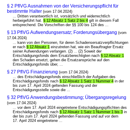
§ 2 PflVG Ausnahmen von der Versicherungspflicht für
bestimmte Halter
(vom 17.04.2024)
... Dritten verantwortlich ist, vorsätzlich und widerrechtlich
herbeigeführt hat.
§ 12 Absatz 1 Satz 2 bis 4
gilt in diesem Fall
entsprechend. Die Vorschriften der §§ 100 bis 124 des ...
§ 13 PflVG Aufwendungsersatz; Forderungsübergang
(vom
17.04.2024)
... kann von den Personen, für deren Schadensersatzverpflichtungen
er nach
§ 12 Absatz 1
einzutreten hat, wie ein Beauftragter Ersatz
seiner Aufwendungen verlangen. (2) ... (2) Soweit der
Entschädigungsfonds dem Ersatzberechtigten nach
§ 12 Absatz 1
den Schaden ersetzt, gehen die Ersatzansprüche auf den
Entschädigungsfonds über, ...
§ 27 PflVG Finanzierung
(vom 17.04.2024)
... des Entschädigungsfonds einschließlich der Aufgaben des
Entschädigungsfonds nach
§ 12 Absatz 1 Satz 1 Nummer 4
in der
bis zum 17. April 2024 geltenden Fassung und der
Entschädigungsstelle sowie die ...
§ 32 PflVG Anwendungsbestimmung; Übergangsregelung
(vom 17.04.2024)
... vor dem 17. April 2024 eingetretene Entschädigungspflichten des
Entschädigungsfonds nach
§ 12 Absatz 1 Satz 1 Nummer 1 bis 3
in
der bis zum 17. April 2024 geltenden Fassung und auf vor dem
17. April 2024 eingetretene ...