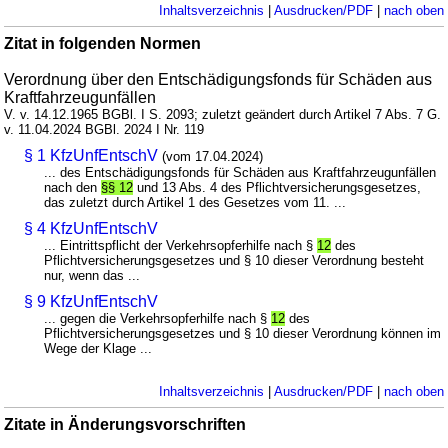
Inhaltsverzeichnis
|
Ausdrucken/PDF
|
nach oben
Zitat in folgenden Normen
Verordnung über den Entschädigungsfonds für Schäden aus
Kraftfahrzeugunfällen
V. v. 14.12.1965 BGBl. I S. 2093; zuletzt geändert durch Artikel 7 Abs. 7 G.
v. 11.04.2024 BGBl. 2024 I Nr. 119
§ 1 KfzUnfEntschV
(vom 17.04.2024)
... des Entschädigungsfonds für Schäden aus Kraftfahrzeugunfällen
nach den
§§ 12
und 13 Abs. 4 des Pflichtversicherungsgesetzes,
das zuletzt durch Artikel 1 des Gesetzes vom 11. ...
§ 4 KfzUnfEntschV
... Eintrittspflicht der Verkehrsopferhilfe nach §
12
des
Pflichtversicherungsgesetzes und § 10 dieser Verordnung besteht
nur, wenn das ...
§ 9 KfzUnfEntschV
... gegen die Verkehrsopferhilfe nach §
12
des
Pflichtversicherungsgesetzes und § 10 dieser Verordnung können im
Wege der Klage ...
Inhaltsverzeichnis
|
Ausdrucken/PDF
|
nach oben
Zitate in Änderungsvorschriften