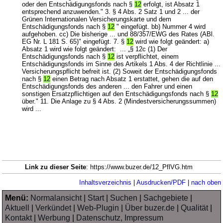
oder den Entschädigungsfonds nach §
12
erfolgt, ist Absatz 1
entsprechend anzuwenden." 3. § 4 Abs. 2 Satz 1 und 2 ... der
Grünen Internationalen Versicherungskarte und dem
Entschädigungsfonds nach §
12
" eingefügt. bb) Nummer 4 wird
aufgehoben. cc) Die bisherige ... und 88/357/EWG des Rates (ABl.
EG Nr. L 181 S. 65)" eingefügt. 7. §
12
wird wie folgt geändert: a)
Absatz 1 wird wie folgt geändert: ... „§ 12c (1) Der
Entschädigungsfonds nach §
12
ist verpflichtet, einem
Entschädigungsfonds im Sinne des Artikels 1 Abs. 4 der Richtlinie ...
Versicherungspflicht befreit ist. (2) Soweit der Entschädigungsfonds
nach §
12
einen Betrag nach Absatz 1 erstattet, gehen die auf den
Entschädigungsfonds des anderen ... den Fahrer und einen
sonstigen Ersatzpflichtigen auf den Entschädigungsfonds nach §
12
über." 11. Die Anlage zu § 4 Abs. 2 (Mindestversicherungssummen)
wird ...
Link zu dieser Seite
: https://www.buzer.de/12_PflVG.htm
Inhaltsverzeichnis
|
Ausdrucken/PDF
|
nach oben
Menü:
Normalansicht
|
Start
|
Suchen
|
Sachgebiete
|
Aktuell
|
Verkündet
|
Web-Plugin
|
Über buzer.de
|
Qualität
|
Kontakt
|
Werbung
|
Datenschutz, Impressum