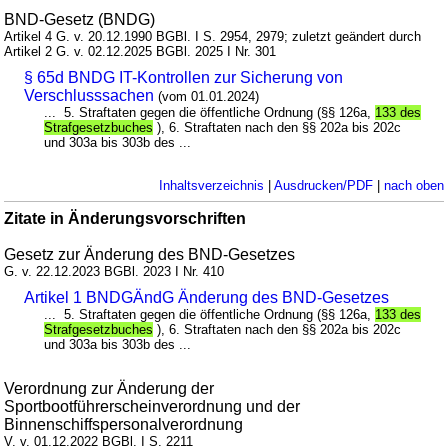
BND-Gesetz (BNDG)
Artikel 4 G. v. 20.12.1990 BGBl. I S. 2954, 2979; zuletzt geändert durch
Artikel 2 G. v. 02.12.2025 BGBl. 2025 I Nr. 301
§ 65d BNDG IT-Kontrollen zur Sicherung von
Verschlusssachen
(vom 01.01.2024)
... 5. Straftaten gegen die öffentliche Ordnung (§§ 126a,
133 des
Strafgesetzbuches
), 6. Straftaten nach den §§ 202a bis 202c
und 303a bis 303b des ...
Inhaltsverzeichnis
|
Ausdrucken/PDF
|
nach oben
Zitate in Änderungsvorschriften
Gesetz zur Änderung des BND-Gesetzes
G. v. 22.12.2023 BGBl. 2023 I Nr. 410
Artikel 1 BNDGÄndG Änderung des BND-Gesetzes
... 5. Straftaten gegen die öffentliche Ordnung (§§ 126a,
133 des
Strafgesetzbuches
), 6. Straftaten nach den §§ 202a bis 202c
und 303a bis 303b des ...
Verordnung zur Änderung der
Sportbootführerscheinverordnung und der
Binnenschiffspersonalverordnung
V. v. 01.12.2022 BGBl. I S. 2211