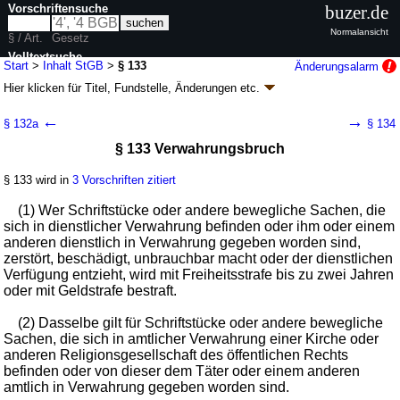
Vorschriftensuche
buzer.de
Normalansicht
§ / Art.
Gesetz
Volltextsuche
Start
>
Inhalt StGB
>
§ 133
Änderungsalarm
Hier klicken für
Titel, Fundstelle, Änderungen
etc.
nur in StGB
§ 133 - Strafgesetzbuch (StGB)
←
→
§ 132a
§ 134
neugefasst durch B. v. 13.11.1998
BGBl. I S. 3322
; zuletzt geändert durch
§ 133 Verwahrungsbruch
Artikel 1
G. v. 20.03.2026
BGBl. 2026 I Nr. 95
Geltung ab 01.01.1975; FNA: 450-2
Strafgesetzbuch und zugehörige
Gesetze
§ 133 wird in
3 Vorschriften zitiert
116 weitere Fassungen
|
wird in 1098 Vorschriften zitiert
(1) Wer Schriftstücke oder andere bewegliche Sachen, die
Besonderer Teil
sich in dienstlicher Verwahrung befinden oder ihm oder einem
Siebenter Abschnitt Straftaten gegen die öffentliche
anderen dienstlich in Verwahrung gegeben worden sind,
Ordnung
zerstört, beschädigt, unbrauchbar macht oder der dienstlichen
Verfügung entzieht, wird mit Freiheitsstrafe bis zu zwei Jahren
oder mit Geldstrafe bestraft.
(2) Dasselbe gilt für Schriftstücke oder andere bewegliche
Sachen, die sich in amtlicher Verwahrung einer Kirche oder
anderen Religionsgesellschaft des öffentlichen Rechts
befinden oder von dieser dem Täter oder einem anderen
amtlich in Verwahrung gegeben worden sind.