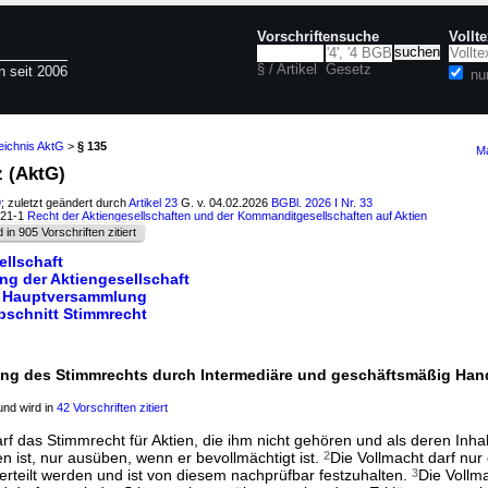
Vorschriftensuche
Vollt
§ / Artikel
Gesetz
n seit 2006
nu
eichnis AktG
>
§ 135
Ma
z (AktG)
9
; zuletzt geändert durch
Artikel 23
G. v. 04.02.2026
BGBl. 2026 I Nr. 33
121-1
Recht der Aktiengesellschaften und der Kommanditgesellschaften auf Aktien
d in 905 Vorschriften zitiert
ellschaft
ung der Aktiengesellschaft
tt Hauptversammlung
abschnitt Stimmrecht
ng des Stimmrechts durch Intermediäre und geschäftsmäßig Han
nd wird in
42 Vorschriften zitiert
rf das Stimmrecht für Aktien, die ihm nicht gehören und als deren Inha
en ist, nur ausüben, wenn er bevollmächtigt ist.
2
Die Vollmacht darf nur
erteilt werden und ist von diesem nachprüfbar festzuhalten.
3
Die Vollm