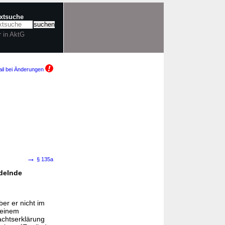
extsuche
r in AktG
il bei Änderungen
→
§ 135a
delnde
ber er nicht im
 einem
achtserklärung