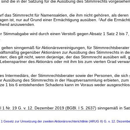
n sind die in der Satzung für die Ausübung des Stimmrechts vorgesehe
arf das Stimmrecht für Namensaktien, die ihm nicht gehören, als deren
tragen ist, nur auf Grund einer Ermächtigung ausüben.
2
Auf die Ermächt
echend anzuwenden.
er Stimmabgabe wird durch einen Verstoß gegen Absatz 1 Satz 2 bis 7,
.
7 gelten sinngemäß für Aktionärsvereinigungen, für Stimmrechtsberater
häftsmäßig gegenüber Aktionären zur Ausübung des Stimmrechts in de
n; dies gilt nicht, wenn derjenige, der das Stimmrecht ausüben will, g
r Lebenspartner des Aktionärs oder mit ihm bis zum vierten Grad verwa
 des Intermediärs, der Stimmrechtsberater sowie der Personen, die sic
ur Ausübung des Stimmrechts in der Hauptversammlung erbieten, zum 
ätze 1 bis 6 entstehenden Schadens kann im Voraus weder ausgeschlo
el 1 Nr. 19 G. v. 12. Dezember 2019 (BGBl. I S. 2637
) sinngemäß in Satz
s 1 Gesetz zur Umsetzung der zweiten Aktionärsrechterichtlinie (ARUG II) G. v. 12. Dezembe