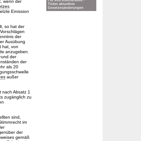
Für Ihre Internetseite -
lt, wenn der
Ticker aktuellste
etzes
Gesetzesänderungen
letzte Emission
t, so hat der
 Vorschlägen
enntnis der
 der Ausübung
 hat, von
nde anzugeben.
rund der
enständen der
ehr als 20
ligungsschwelle
zes
außer
t nach Absatz 1
ts zugänglich zu
en
llten sind,
 Stimmrecht im
der
genüber der
achweises gemäß