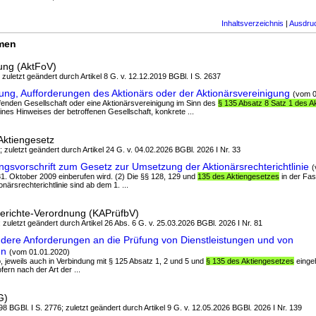
Inhaltsverzeichnis
|
Ausdru
rmen
ung (AktFoV)
; zuletzt geändert durch Artikel 8 G. v. 12.12.2019 BGBl. I S. 2637
rung, Aufforderungen des Aktionärs oder der Aktionärsvereinigung
(vom 0
effenden Gesellschaft oder eine Aktionärsvereinigung im Sinn des
§ 135 Absatz 8 Satz 1 des A
ines Hinweises der betroffenen Gesellschaft, konkrete ...
Aktiengesetz
; zuletzt geändert durch Artikel 24 G. v. 04.02.2026 BGBl. 2026 I Nr. 33
svorschrift zum Gesetz zur Umsetzung der Aktionärsrechterichtlinie
(
1. Oktober 2009 einberufen wird. (2) Die §§ 128, 129 und
135 des Aktiengesetzes
in der Fa
ärsrechterichtlinie sind ab dem 1. ...
berichte-Verordnung (KAPrüfbV)
; zuletzt geändert durch Artikel 26 Abs. 6 G. v. 25.03.2026 BGBl. 2026 I Nr. 81
dere Anforderungen an die Prüfung von Dienstleistungen und von
en
(vom 01.01.2020)
b, jeweils auch in Verbindung mit § 125 Absatz 1, 2 und 5 und
§ 135 des Aktiengesetzes
eingeh
fern nach der Art der ...
G)
8 BGBl. I S. 2776; zuletzt geändert durch Artikel 9 G. v. 12.05.2026 BGBl. 2026 I Nr. 139