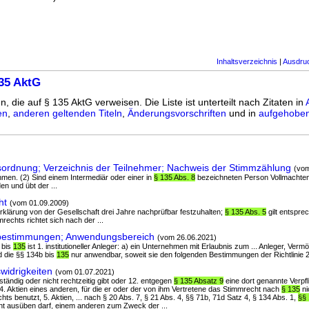
Inhaltsverzeichnis
|
Ausdru
35 AktG
n, die auf § 135 AktG verweisen. Die Liste ist unterteilt nach Zitaten in
en
,
anderen geltenden Titeln
,
Änderungsvorschriften
und in
aufgehoben
sordnung; Verzeichnis der Teilnehmer; Nachweis der Stimmzählung
(vom
hmen. (2) Sind einem Intermediär oder einer in
§ 135 Abs. 8
bezeichneten Person Vollmachte
en und übt der ...
ht
(vom 01.09.2009)
serklärung von der Gesellschaft drei Jahre nachprüfbar festzuhalten;
§ 135 Abs. 5
gilt entspre
echts richtet sich nach der ...
sbestimmungen; Anwendungsbereich
(vom 26.06.2021)
 bis
135
ist 1. institutioneller Anleger: a) ein Unternehmen mit Erlaubnis zum ... Anleger, Ver
d die §§ 134b bis
135
nur anwendbar, soweit sie den folgenden Bestimmungen der Richtlinie 
widrigkeiten
(vom 01.07.2021)
vollständig oder nicht rechtzeitig gibt oder 12. entgegen
§ 135 Absatz 9
eine dort genannte Verpfl
. 4. Aktien eines anderen, für die er oder der von ihm Vertretene das Stimmrecht nach
§ 135
ni
s benutzt, 5. Aktien, ... nach § 20 Abs. 7, § 21 Abs. 4, §§ 71b, 71d Satz 4, § 134 Abs. 1,
§§
cht ausüben darf, einem anderen zum Zweck der ...