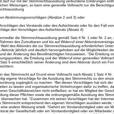
nd darf nur mit der Stimmrechtsausübung verbundene Erklärungen enth
lichen Weisungen, so kann eine generelle Vollmacht nur die Berechtig
rechtsausübung
en Abstimmungsvorschlägen (Absätze 2 und 3) oder
orschlägen des Vorstands oder des Aufsichtsrats oder für den Fall vo
hläge den Vorschlägen des Aufsichtsrats (Absatz 4)
ntermediär die Stimmrechtsausübung gemäß Satz 4 Nr. 1 oder Nr. 2 an, s
m Rahmen des Zumutbaren und bis auf Widerruf einer Aktionärsvereini
h Wahl des Aktionärs die zur Stimmrechtsausübung erforderlichen Unter
 Aktionär jährlich und deutlich hervorgehoben auf die Möglichkeiten de
 und der Änderung des Bevollmächtigten hinzuweisen.
7
Die Erteilung 
ungspunkten, die Erteilung und der Widerruf einer generellen Vollmac
Satz 5 einschließlich seiner Änderung sind dem Aktionär durch ein For
eichtern.
der das Stimmrecht auf Grund einer Vollmacht nach Absatz 1 Satz 4 Nr. 
eitig eigene Vorschläge für die Ausübung des Stimmrechts zu den einze
sordnung zugänglich zu machen.
2
Bei diesen Vorschlägen hat sich der
leiten zu lassen und organisatorische Vorkehrungen dafür zu treffen, d
ren Geschäftsbereichen nicht einfließen; er hat ein Mitglied der Gesch
altung dieser Pflichten sowie die ordnungsgemäße Ausübung des Stim
u überwachen hat.
3
Zusammen mit seinen Vorschlägen hat der Intermed
as Stimmrecht entsprechend den eigenen Vorschlägen ausüben werde,
g eine andere Weisung erteilt.
4
Gehört ein Vorstandsmitglied oder ein Mi
tsrat der Gesellschaft oder ein Vorstandsmitglied oder ein Mitarbeiter 