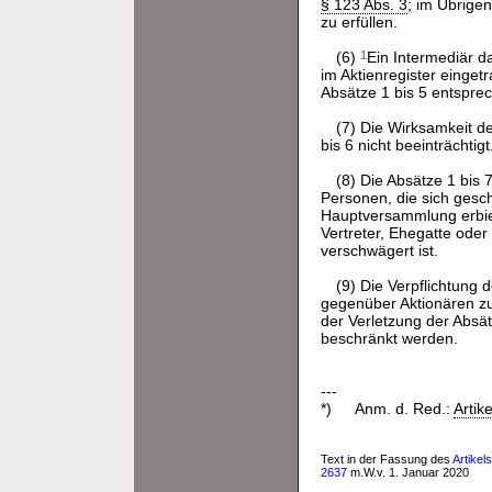
§ 123 Abs. 3
; im Übrige
zu erfüllen.
(6)
1
Ein Intermediär d
im Aktienregister einge
Absätze 1 bis 5 entspr
(7) Die Wirksamkeit d
bis 6 nicht beeinträchtigt
(8) Die Absätze 1 bis 
Personen, die sich gesc
Hauptversammlung erbiete
Vertreter, Ehegatte ode
verschwägert ist.
(9) Die Verpflichtung
gegenüber Aktionären z
der Verletzung der Abs
beschränkt werden.
---
*)
Anm. d. Red.:
Artik
Text in der Fassung des
Artikel
2637
m.W.v. 1. Januar 2020