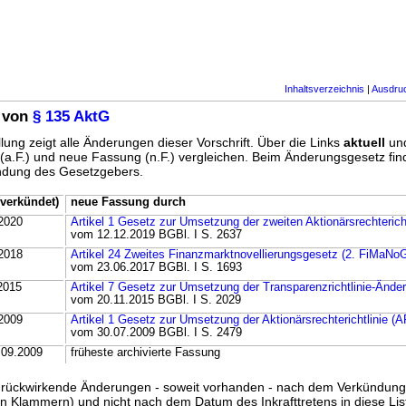
Inhaltsverzeichnis
|
Ausdru
 von
§ 135 AktG
lung zeigt alle Änderungen dieser Vorschrift. Über die Links
aktuell
un
g (a.F.) und neue Fassung (n.F.) vergleichen. Beim Änderungsgesetz fi
ündung des Gesetzgebers.
verkündet)
neue Fassung durch
2020
Artikel 1 Gesetz zur Umsetzung der zweiten Aktionärsrechterich
vom 12.12.2019 BGBl. I S. 2637
2018
Artikel 24 Zweites Finanzmarktnovellierungsgesetz (2. FiMaNo
vom 23.06.2017 BGBl. I S. 1693
2015
Artikel 7 Gesetz zur Umsetzung der Transparenzrichtlinie-Änderu
vom 20.11.2015 BGBl. I S. 2029
2009
Artikel 1 Gesetz zur Umsetzung der Aktionärsrechterichtlinie (
vom 30.07.2009 BGBl. I S. 2479
.09.2009
früheste archivierte Fassung
ss rückwirkende Änderungen - soweit vorhanden - nach dem Verkündun
n Klammern) und nicht nach dem Datum des Inkrafttretens in diese List