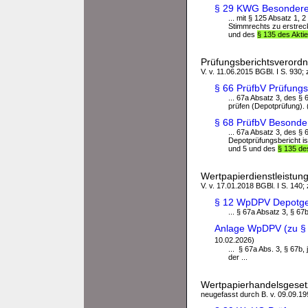
§ 29 KWG Besondere 
... mit § 125 Absatz 1, 
Stimmrechts zu erstreck
und des
§ 135 des Akti
Prüfungsberichtsverordn
V. v. 11.06.2015 BGBl. I S. 930;
§ 66 PrüfbV Prüfung
... 67a Absatz 3, des §
prüfen (Depotprüfung). (
§ 68 PrüfbV Besonde
... 67a Absatz 3, des §
Depotprüfungsbericht is
und 5 und des
§ 135 de
Wertpapierdienstleistu
V. v. 17.01.2018 BGBl. I S. 140;
§ 12 WpDPV Depotge
... § 67a Absatz 3, § 67
Anlage WpDPV (zu § 
10.02.2026)
... § 67a Abs. 3, § 67b, 
der ...
Wertpapierhandelsgese
neugefasst durch B. v. 09.09.199