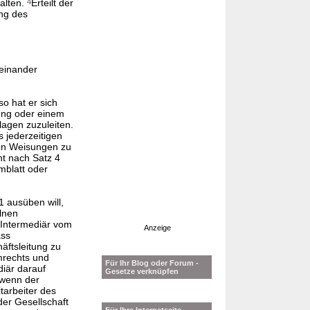
alten.
4
Erteilt der
ung des
neinander
o hat er sich
gung oder einem
lagen zuzuleiten.
s jederzeitigen
von Weisungen zu
ht nach Satz 4
mblatt oder
1 ausüben will,
lnen
 Intermediär vom
Anzeige
ass
äftsleitung zu
mrechts und
Für Ihr Blog oder Forum -
iär darauf
Gesetze verknüpfen
 wenn der
tarbeiter des
der Gesellschaft