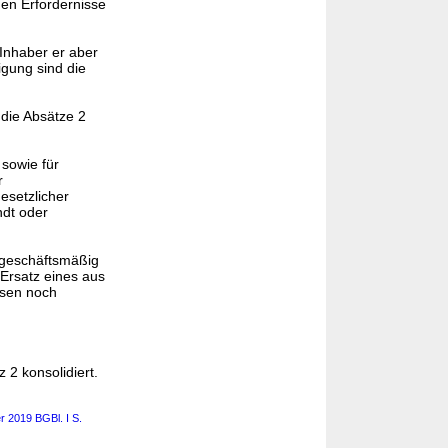
nen Erfordernisse
 Inhaber er aber
igung sind die
 die Absätze 2
 sowie für
r
esetzlicher
ndt oder
h geschäftsmäßig
Ersatz eines aus
ssen noch
 2 konsolidiert.
r 2019 BGBl. I S.