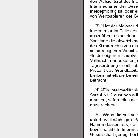
dem Aufsichtsrat des Int
Intermediär an der Gesel
meldepflichtig ist, oder
von Wertpapieren der G
(3)
1
Hat der Aktionär 
Intermediär im Falle de
auszuüben, es sei denn,
Sachlage die abweichen
des Stimmrechts von eine
seinem eigenen Vorschla
3
In der eigenen Hauptve
Vollmacht nur ausüben, 
Tagesordnung erteilt hat
Prozent des Grundkapital
bleiben mittelbare Bete
Betracht.
(4)
1
Ein Intermediär, 
Satz 4 Nr. 2 ausüben wil
machen, sofern dies nich
entsprechend.
(5)
1
Wenn die Vollmacht
unterbevollmächtigen.
2
Namen dessen aus, den
bevollmächtigte Intermed
Gesellschaft genügt bei