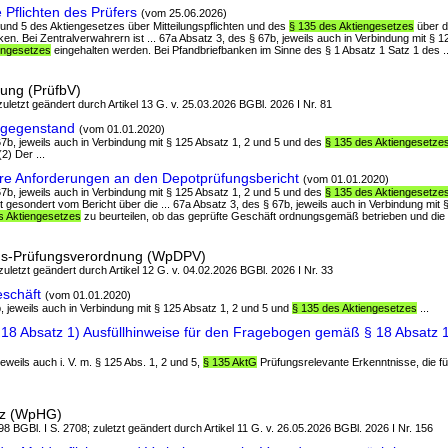
Pflichten des Prüfers
(vom 25.06.2026)
2 und 5 des Aktiengesetzes über Mitteilungspflichten und des
§ 135 des Aktiengesetzes
über d
en. Bei Zentralverwahrern ist ... 67a Absatz 3, des § 67b, jeweils auch in Verbindung mit § 1
engesetzes
eingehalten werden. Bei Pfandbriefbanken im Sinne des § 1 Absatz 1 Satz 1 des ..
ung (PrüfbV)
 zuletzt geändert durch Artikel 13 G. v. 25.03.2026 BGBl. 2026 I Nr. 81
sgegenstand
(vom 01.01.2020)
 67b, jeweils auch in Verbindung mit § 125 Absatz 1, 2 und 5 und des
§ 135 des Aktiengesetze
2) Der ...
re Anforderungen an den Depotprüfungsbericht
(vom 01.01.2020)
 67b, jeweils auch in Verbindung mit § 125 Absatz 1, 2 und 5 und des
§ 135 des Aktiengesetze
t gesondert vom Bericht über die ... 67a Absatz 3, des § 67b, jeweils auch in Verbindung mit 
s Aktiengesetzes
zu beurteilen, ob das geprüfte Geschäft ordnungsgemäß betrieben und die .
ngs-Prüfungsverordnung (WpDPV)
 zuletzt geändert durch Artikel 12 G. v. 04.02.2026 BGBl. 2026 I Nr. 33
schäft
(vom 01.01.2020)
b, jeweils auch in Verbindung mit § 125 Absatz 1, 2 und 5 und
§ 135 des Aktiengesetzes
...
18 Absatz 1) Ausfüllhinweise für den Fragebogen gemäß § 18 Absatz
jeweils auch i. V. m. § 125 Abs. 1, 2 und 5,
§ 135 AktG
Prüfungsrelevante Erkenntnisse, die für
tz (WpHG)
8 BGBl. I S. 2708; zuletzt geändert durch Artikel 11 G. v. 26.05.2026 BGBl. 2026 I Nr. 156