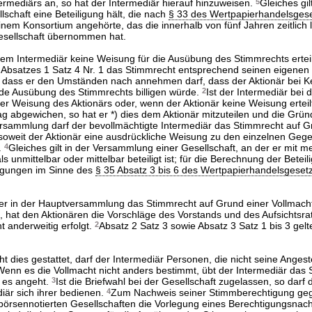
ermediärs an, so hat der Intermediär hierauf hinzuweisen.
5
Gleiches gi
lschaft eine Beteiligung hält, die nach
§ 33 des Wertpapierhandelsges
 einem Konsortium angehörte, das die innerhalb von fünf Jahren zeitlich 
esellschaft übernommen hat.
dem Intermediär keine Weisung für die Ausübung des Stimmrechts erteil
s Absatzes 1 Satz 4 Nr. 1 das Stimmrecht entsprechend seinen eigenen
 dass er den Umständen nach annehmen darf, dass der Aktionär bei K
de Ausübung des Stimmrechts billigen würde.
2
Ist der Intermediär bei
r Weisung des Aktionärs oder, wenn der Aktionär keine Weisung erteilt
g abgewichen, so hat er *) dies dem Aktionär mitzuteilen und die Grü
rsammlung darf der bevollmächtigte Intermediär das Stimmrecht auf G
soweit der Aktionär eine ausdrückliche Weisung zu den einzelnen Geg
.
4
Gleiches gilt in der Versammlung einer Gesellschaft, an der er mit m
s unmittelbar oder mittelbar beteiligt ist; für die Berechnung der Betei
iligungen im Sinne des
§ 35 Absatz 3 bis 6 des Wertpapierhandelsgeset
der in der Hauptversammlung das Stimmrecht auf Grund einer Vollmach
l, hat den Aktionären die Vorschläge des Vorstands und des Aufsichtsra
t anderweitig erfolgt.
2
Absatz 2 Satz 3 sowie Absatz 3 Satz 1 bis 3 gelt
 dies gestattet, darf der Intermediär Personen, die nicht seine Angeste
Wenn es die Vollmacht nicht anders bestimmt, übt der Intermediär das
 es angeht.
3
Ist die Briefwahl bei der Gesellschaft zugelassen, so darf 
iär sich ihrer bedienen.
4
Zum Nachweis seiner Stimmberechtigung ge
 börsennotierten Gesellschaften die Vorlegung eines Berechtigungsn