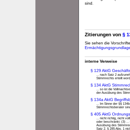
sind.
Zitierungen von
§ 1
Sie sehen die Vorschrifte
Ermächtigungsgrundlag
interne Verweise
§ 129 AktG Geschäft
... nach Satz 2 aufzune
Stimmrechts erteilt word
§ 134 AktG Stimmrec
... so ist die Vollmacht
der Ausübung des Stimmr
§ 134a AktG Begriff
... Im Sinne der §§ 134b
Stimmrechtsberater sin
§ 405 AktG Ordnungs
... nicht richtig, nicht 
oder beschränkt. (3) ..
Ausübung des Stimmrecht
Satz 2, § 285 Abs. 1 ni