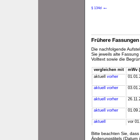
←
§ 134d
Frühere Fassungen
Die nachfolgende Aufstel
Sie jeweils alte Fassun
Volltext sowie die Begr
vergleichen mit
mWv (
aktuell
vorher
01.01.
aktuell
vorher
03.01.
aktuell
vorher
26.11.
aktuell
vorher
01.09.
aktuell
vor 01
Bitte beachten Sie, da
Änderungstitels (Datum i