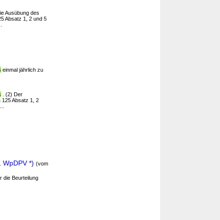
ie Ausübung des
25 Absatz 1, 2 und 5
.
s
einmal jährlich zu
s
. (2) Der
§ 125 Absatz 1, 2
..
 1 WpDPV *)
(vom
 die Beurteilung