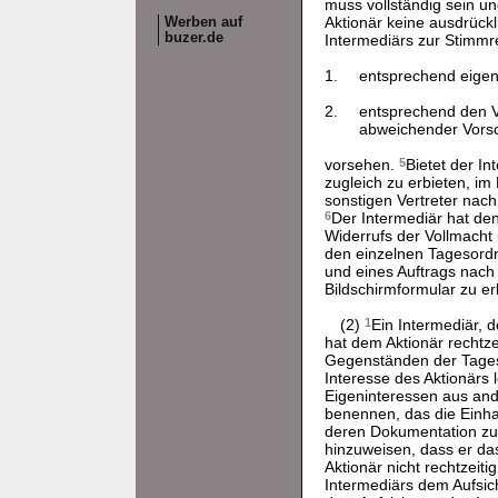
muss vollständig sein u
Aktionär keine ausdrück
Werben auf
buzer.de
Intermediärs zur Stimm
1.
entsprechend eigen
2.
entsprechend den V
abweichender Vorsc
vorsehen.
5
Bietet der I
zugleich zu erbieten, i
sonstigen Vertreter nac
6
Der Intermediär hat den
Widerrufs der Vollmacht
den einzelnen Tagesordn
und eines Auftrags nach 
Bildschirmformular zu erl
(2)
1
Ein Intermediär, 
hat dem Aktionär rechtz
Gegenständen der Tage
Interesse des Aktionärs 
Eigeninteressen aus ande
benennen, das die Einh
deren Dokumentation z
hinzuweisen, dass er d
Aktionär nicht rechtzeiti
Intermediärs dem Aufsich