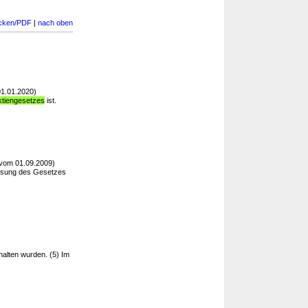
cken/PDF
|
nach oben
1.01.2020)
ktiengesetzes
ist.
vom 01.09.2009)
ssung des Gesetzes
alten wurden. (5) Im