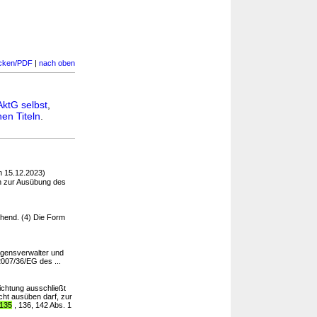
cken/PDF
|
nach oben
AktG selbst
,
en Titeln
.
 15.12.2023)
n zur Ausübung des
chend. (4) Die Form
mögensverwalter und
2007/36/EG des ...
ichtung ausschließt
cht ausüben darf, zur
 135
, 136, 142 Abs. 1