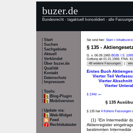
buzer.de
Bundesrecht - tagaktuell konsolidiert - alle Fassunge
Start
Sie sind hier:
Start
>
Inhaltsverz
Suchen
§ 135 - Aktiengeset
Sachgebiete
Aktuell
G. v. 06.09.1965
BGBl. I S. 108
Verkündet
Geltung ab 01.01.1966; FNA: 4
Über buzer.de
48 weitere Fassungen
|
wir
Qualität
Erstes Buch Aktienges
Kontakt
Vierter Teil Verfass
Datenschutz
Vierter Abschni
Impressum
Vierter Unter
Tools:
←
§ 134d
Blog-Plugin
Mobilversion
§ 135 Ausübu
Update via:
§ 135 hat
4 frühere Fassungen
u
Web-Widget
(1)
1
Ein Intermediär da
Feed
Aktienregister eingetrag
Rechtskataster
bestimmten Intermediär 