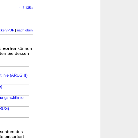
→
§ 135a
cken/PDF
|
nach oben
d
vorher
können
nden Sie dessen
tlinie (ARUG II)
G)
ngsrichtlinie
ARUG)
gsdatum des
e einsortiert