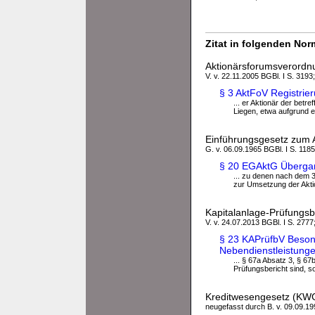
Zitat in folgenden No
Aktionärsforumsverordn
V. v. 22.11.2005 BGBl. I S. 3193
§ 3 AktFoV Registrie
... er Aktionär der betr
Liegen, etwa aufgrund e
Einführungsgesetz zum 
G. v. 06.09.1965 BGBl. I S. 1185
§ 20 EGAktG Übergang
... zu denen nach dem 3
zur Umsetzung der Aktion
Kapitalanlage-Prüfungs
V. v. 24.07.2013 BGBl. I S. 2777
§ 23 KAPrüfbV Beson
Nebendienstleistung
... § 67a Absatz 3, § 67
Prüfungsbericht sind, so
Kreditwesengesetz (KW
neugefasst durch B. v. 09.09.199