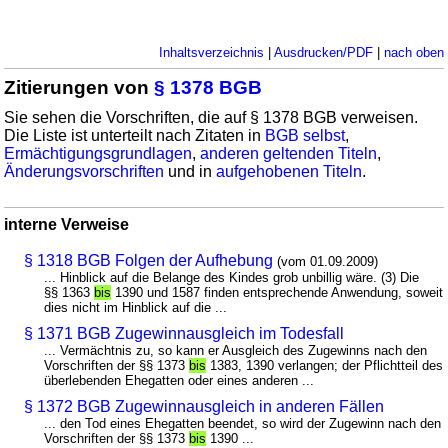
Inhaltsverzeichnis
|
Ausdrucken/PDF
|
nach oben
Zitierungen von
§ 1378 BGB
Sie sehen die Vorschriften, die auf § 1378 BGB verweisen.
Die Liste ist unterteilt nach Zitaten in
BGB selbst
,
Ermächtigungsgrundlagen
,
anderen geltenden Titeln
,
Änderungsvorschriften
und in
aufgehobenen Titeln
.
interne Verweise
§ 1318 BGB Folgen der Aufhebung
(vom 01.09.2009)
... Hinblick auf die Belange des Kindes grob unbillig wäre. (3) Die
§§ 1363
bis
1390 und 1587 finden entsprechende Anwendung, soweit
dies nicht im Hinblick auf die ...
§ 1371 BGB Zugewinnausgleich im Todesfall
... Vermächtnis zu, so kann er Ausgleich des Zugewinns nach den
Vorschriften der §§ 1373
bis
1383, 1390 verlangen; der Pflichtteil des
überlebenden Ehegatten oder eines anderen ...
§ 1372 BGB Zugewinnausgleich in anderen Fällen
... den Tod eines Ehegatten beendet, so wird der Zugewinn nach den
Vorschriften der §§ 1373
bis
1390 ...