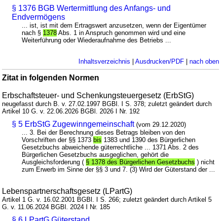
§ 1376 BGB Wertermittlung des Anfangs- und
Endvermögens
... ist, ist mit dem Ertragswert anzusetzen, wenn der Eigentümer
nach §
1378
Abs. 1 in Anspruch genommen wird und eine
Weiterführung oder Wiederaufnahme des Betriebs ...
Inhaltsverzeichnis
|
Ausdrucken/PDF
|
nach oben
Zitat in folgenden Normen
Erbschaftsteuer- und Schenkungsteuergesetz (ErbStG)
neugefasst durch B. v. 27.02.1997 BGBl. I S. 378; zuletzt geändert durch
Artikel 10 G. v. 22.06.2026 BGBl. 2026 I Nr. 192
§ 5 ErbStG Zugewinngemeinschaft
(vom 29.12.2020)
... 3. Bei der Berechnung dieses Betrags bleiben von den
Vorschriften der §§ 1373
bis
1383 und 1390 des Bürgerlichen
Gesetzbuchs abweichende güterrechtliche ... 1371 Abs. 2 des
Bürgerlichen Gesetzbuchs ausgeglichen, gehört die
Ausgleichsforderung (
§ 1378 des Bürgerlichen Gesetzbuchs
) nicht
zum Erwerb im Sinne der §§ 3 und 7. (3) Wird der Güterstand der ...
Lebenspartnerschaftsgesetz (LPartG)
Artikel 1 G. v. 16.02.2001 BGBl. I S. 266; zuletzt geändert durch Artikel 5
G. v. 11.06.2024 BGBl. 2024 I Nr. 185
§ 6 LPartG Güterstand