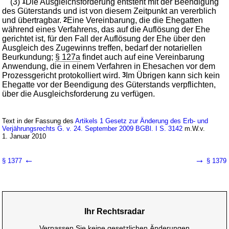
(3)
1
Die Ausgleichsforderung entsteht mit der Beendigung
des Güterstands und ist von diesem Zeitpunkt an vererblich
und übertragbar.
2
Eine Vereinbarung, die die Ehegatten
während eines Verfahrens, das auf die Auflösung der Ehe
gerichtet ist, für den Fall der Auflösung der Ehe über den
Ausgleich des Zugewinns treffen, bedarf der notariellen
Beurkundung;
§ 127a
findet auch auf eine Vereinbarung
Anwendung, die in einem Verfahren in Ehesachen vor dem
Prozessgericht protokolliert wird.
3
Im Übrigen kann sich kein
Ehegatte vor der Beendigung des Güterstands verpflichten,
über die Ausgleichsforderung zu verfügen.
Text in der Fassung des
Artikels 1 Gesetz zur Änderung des Erb- und
Verjährungsrechts G. v. 24. September 2009 BGBl. I S. 3142
m.W.v.
1. Januar 2010
←
→
§ 1377
§ 1379
Ihr Rechtsradar
Verpassen Sie keine gesetzlichen Änderungen