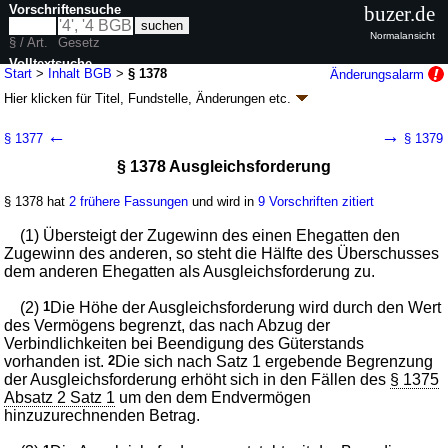
Vorschriftensuche
buzer.de
Normalansicht
§ / Art.
Gesetz
Volltextsuche
Start
>
Inhalt BGB
>
§ 1378
Änderungsalarm
Hier klicken für
Titel, Fundstelle, Änderungen
etc.
nur in BGB
§ 1378 - Bürgerliches Gesetzbuch (BGB)
←
→
§ 1377
§ 1379
neugefasst durch B. v. 02.01.2002
BGBl. I S. 42
, 2909; 2003, 738; zuletzt
§ 1378 Ausgleichsforderung
geändert durch
Artikel 6
G. v. 23.07.2026
BGBl. 2026 I Nr. 226
Geltung ab 01.01.1964; FNA: 400-2
Bürgerliches Gesetzbuch,
Einführungsgesetz und zugehörige Gesetze
§ 1378 hat
2 frühere Fassungen
und wird in
9 Vorschriften zitiert
180 weitere Fassungen
|
wird in 2387 Vorschriften zitiert
(1) Übersteigt der Zugewinn des einen Ehegatten den
Buch 4 Familienrecht
Zugewinn des anderen, so steht die Hälfte des Überschusses
Abschnitt 1 Bürgerliche Ehe
dem anderen Ehegatten als Ausgleichsforderung zu.
Titel 6 Eheliches Güterrecht
Untertitel 1 Gesetzliches Güterrecht
(2)
1
Die Höhe der Ausgleichsforderung wird durch den Wert
des Vermögens begrenzt, das nach Abzug der
Verbindlichkeiten bei Beendigung des Güterstands
vorhanden ist.
2
Die sich nach Satz 1 ergebende Begrenzung
der Ausgleichsforderung erhöht sich in den Fällen des
§ 1375
Absatz 2 Satz 1
um den dem Endvermögen
hinzuzurechnenden Betrag.