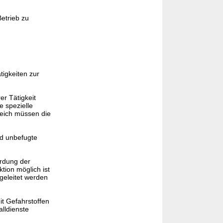
etrieb zu
tigkeiten zur
er Tätigkeit
e spezielle
reich müssen die
nd unbefugte
hrdung der
tion möglich ist
eleitet werden
it Gefahrstoffen
alldienste