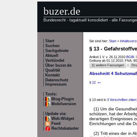
buzer.de
Bundesrecht - tagaktuell konsolidiert - alle Fassunge
Start
Sie sind hier:
Start
>
Inhaltsverz
Suchen
§ 13 - Gefahrstoffv
Sachgebiete
Aktuell
Artikel 1 V. v. 26.11.2010
BGBl. I
Verkündet
Geltung ab 01.12.2010; FNA: 8
Über buzer.de
11 weitere Fassungen
|
Dru
Qualität
Abschnitt 4 Schutzm
Kontakt
Datenschutz
←
§ 12
Impressum
Tools:
Blog-Plugin
§ 13 wird in
3 Vorschriften zitiert
Mobilversion
(1) Um die Gesundheit 
schützen, hat der Arbeit
Update via:
derartigen Ereignisses z
Web-Widget
Einrichtungen und die D
Feed
Rechtskataster
(2) Tritt eines der in