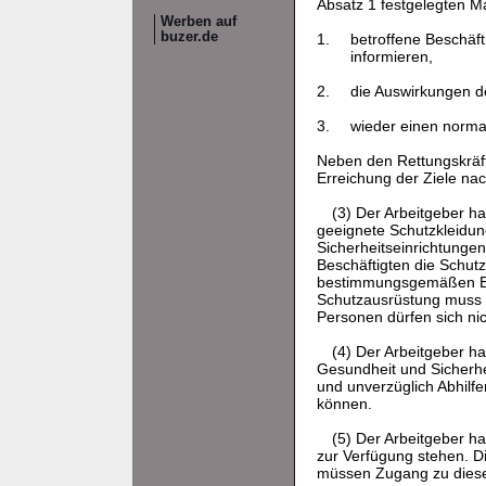
Absatz 1 festgelegten 
Werben auf
buzer.de
1.
betroffene Beschäft
informieren,
2.
die Auswirkungen d
3.
wieder einen norma
Neben den Rettungskräft
Erreichung der Ziele n
(3) Der Arbeitgeber ha
geeignete Schutzkleidun
Sicherheitseinrichtunge
Beschäftigten die Schutz
bestimmungsgemäßen Bet
Schutzausrüstung muss f
Personen dürfen sich ni
(4) Der Arbeitgeber h
Gesundheit und Sicherhe
und unverzüglich Abhil
können.
(5) Der Arbeitgeber h
zur Verfügung stehen. Di
müssen Zugang zu diesen