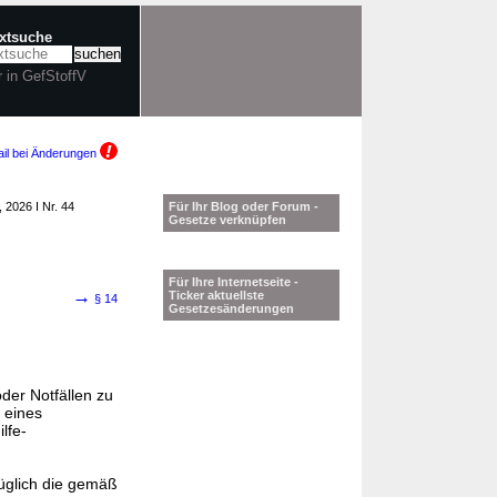
extsuche
r in GefStoffV
il bei Änderungen
, 2026 I Nr. 44
Für Ihr Blog oder Forum -
Gesetze verknüpfen
Für Ihre Internetseite -
→
Ticker aktuellste
§ 14
Gesetzesänderungen
der Notfällen zu
 eines
lfe-
züglich die gemäß