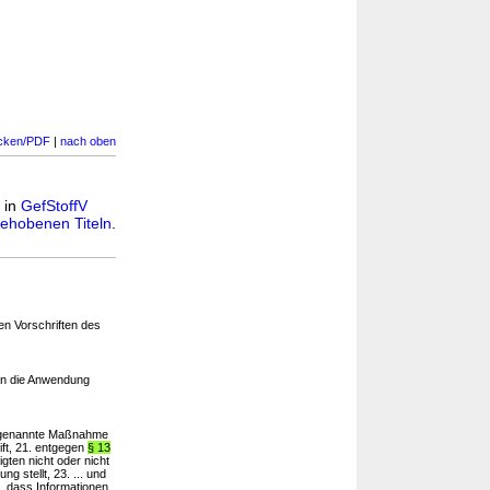
cken/PDF
|
nach oben
n in
GefStoffV
ehobenen Titeln
.
en Vorschriften des
n die Anwendung
 genannte Maßnahme
eift, 21. entgegen
§ 13
igten nicht oder nicht
 stellt, 23. ... und
t, dass Informationen