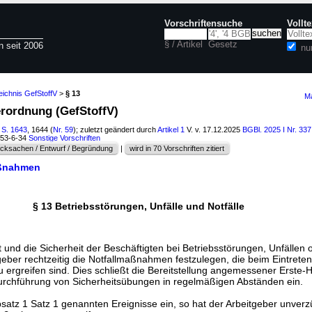
Vorschriftensuche
Vollt
§ / Artikel
Gesetz
n seit 2006
nu
eichnis GefStoffV
>
§ 13
Ma
erordnung (GefStoffV)
 S. 1643
, 1644 (
Nr. 59
); zuletzt geändert durch
Artikel 1
V. v. 17.12.2025
BGBl. 2025 I Nr. 337
053-6-34
Sonstige Vorschriften
cksachen / Entwurf / Begründung
|
wird in 70 Vorschriften zitiert
aßnahmen
§ 13 Betriebsstörungen, Unfälle und Notfälle
und die Sicherheit der Beschäftigten bei Betriebsstörungen, Unfällen o
geber rechtzeitig die Notfallmaßnahmen festzulegen, die beim Eintreten
u ergreifen sind. Dies schließt die Bereitstellung angemessener Erste-Hi
urchführung von Sicherheitsübungen in regelmäßigen Abständen ein.
 Absatz 1 Satz 1 genannten Ereignisse ein, so hat der Arbeitgeber unver