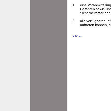
1.
eine Vorabmitteilun
Gefahren sowie über
Sicherheitsmaßnah
2.
alle verfügbaren In
auftreten können, e
←
§ 12