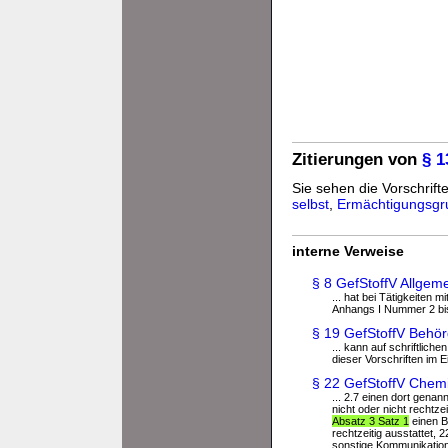
Zitierungen von
§ 1
Sie sehen die Vorschrifte
selbst
,
Ermächtigungsgr
interne Verweise
§ 8 GefStoffV Allge
... hat bei Tätigkeiten
Anhangs I Nummer 2 bis 
§ 19 GefStoffV Behö
... kann auf schriftlic
dieser Vorschriften im Ein
§ 22 GefStoffV Chemi
... 2.7 einen dort genan
nicht oder nicht rechtze
Absatz 3 Satz 1
einen Be
rechtzeitig ausstattet, 
sonstige Kommunikations