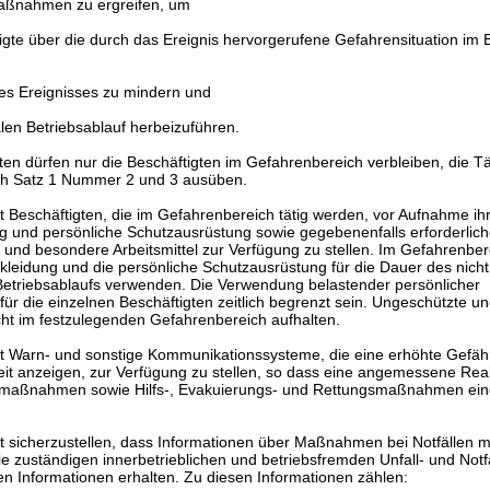
Maßnahmen zu ergreifen, um
igte über die durch das Ereignis hervorgerufene Gefahrensituation im B
es Ereignisses zu mindern und
len Betriebsablauf herbeizuführen.
en dürfen nur die Beschäftigten im Gefahrenbereich verbleiben, die Tä
ach Satz 1 Nummer 2 und 3 ausüben.
t Beschäftigten, die im Gefahrenbereich tätig werden, vor Aufnahme ihr
g und persönliche Schutzausrüstung sowie gegebenenfalls erforderlich
n und besondere Arbeitsmittel zur Verfügung zu stellen. Im Gefahrenbe
kleidung und die persönliche Schutzausrüstung für die Dauer des nicht
riebsablaufs verwenden. Die Verwendung belastender persönlicher
ür die einzelnen Beschäftigten zeitlich begrenzt sein. Ungeschützte u
cht im festzulegenden Gefahrenbereich aufhalten.
at Warn- und sonstige Kommunikationssysteme, die eine erhöhte Gefä
it anzeigen, zur Verfügung zu stellen, so dass eine angemessene Reak
femaßnahmen sowie Hilfs-, Evakuierungs- und Rettungsmaßnahmen eing
at sicherzustellen, dass Informationen über Maßnahmen bei Notfällen m
e zuständigen innerbetrieblichen und betriebsfremden Unfall- und Notf
 Informationen erhalten. Zu diesen Informationen zählen: