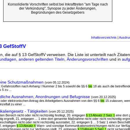
Konsolidierte Vorschriften selbst bei Inkrafttreten "am Tage nach
der Verkündung", Synopse zu jeder Änderungen,
Begründungen des Gesetzgebers
Inhaltsverzeichnis
|
Ausdru
3 GefStoffV
n, die auf § 13 GefStoffV verweisen. Die Liste ist unterteilt nach Zitate
undlagen
,
anderen geltenden Titeln
,
Änderungsvorschriften
und in
aufg
meine Schutzmaßnahmen
(vom 05.12.2024)
 mit Gefahrstoffen nach Anhang I Nummer 2 bis 5 sowohl die §§ 6
bis
18 als auch die betreffend
5 zu ...
rdliche Ausnahmen, Anordnungen und Befugnisse
(vom 20.12.2025)
hen oder elektronischen Antrag des Arbeitgebers Ausnahmen von den §§ 6
bis
15 zulassen, wen
zelfall zu einer ...
kaliengesetz - Tätigkeiten
(vom 20.12.2025)
nten Bereich nicht oder nicht rechtzeitig festlegt, 20. entgegen
§ 13 Absatz 2 Satz 1
eine dort
itig ergreift, 21. entgegen ... 1 eine dort genannte Maßnahme nicht oder nicht rechtzeitig ergr
schäftigten nicht oder nicht rechtzeitig ausstattet, 22. entgegen § ... 3 Satz 1 einen Beschäft
22. entgegen
§ 13 Absatz 4
Warn- und sonstige Kommunikationseinrichtungen nicht zur Verfügung
einrichtungen nicht zur Verfügung stellt, 23. entgegen
§ 13 Absatz 5 Satz 1
nicht sicherstell