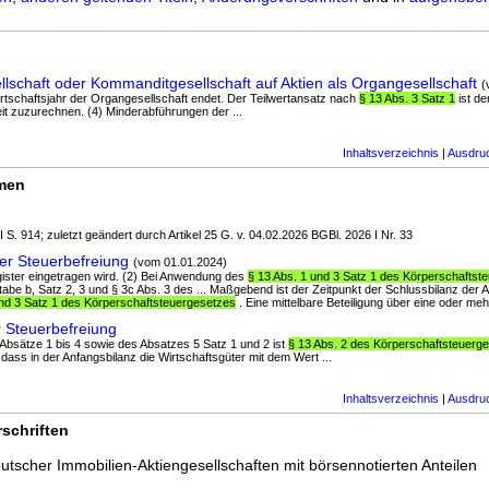
llschaft oder Kommanditgesellschaft auf Aktien als Organgesellschaft
(
 Wirtschaftsjahr der Organgesellschaft endet. Der Teilwertansatz nach
§ 13 Abs. 3 Satz 1
ist de
it zuzurechnen. (4) Minderabführungen der ...
Inhaltsverzeichnis
|
Ausdru
rmen
I S. 914; zuletzt geändert durch Artikel 25 G. v. 04.02.2026 BGBl. 2026 I Nr. 33
er Steuerbefreiung
(vom 01.01.2024)
egister eingetragen wird. (2) Bei Anwendung des
§ 13 Abs. 1 und 3 Satz 1 des Körperschaftst
tabe b, Satz 2, 3 und § 3c Abs. 3 des ... Maßgebend ist der Zeitpunkt der Schlussbilanz der A
und 3 Satz 1 des Körperschaftsteuergesetzes
. Eine mittelbare Beteiligung über eine oder meh
 Steuerbefreiung
r Absätze 1 bis 4 sowie des Absatzes 5 Satz 1 und 2 ist
§ 13 Abs. 2 des Körperschaftsteuerg
ss in der Anfangsbilanz die Wirtschaftsgüter mit dem Wert ...
Inhaltsverzeichnis
|
Ausdru
schriften
utscher Immobilien-Aktiengesellschaften mit börsennotierten Anteilen