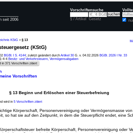
Vorschriftensuche
Vollt
§ / Artikel
Gesetz
n seit 2006
nu
eichnis KStG
>
§ 13
Ma
tsteuergesetz (KStG)
002
BGBl. I S. 4144
; zuletzt geändert durch
Artikel 30
G. v. 04.02.2026
BGBl. 2026 I Nr. 33
11-4-4
Besitz- und Verkehrsteuern, Vermögensabgaben
d in 371 Vorschriften zitiert
n
emeine Vorschriften
§ 13 Beginn und Erlöschen einer Steuerbefreiung
d wird in
5 Vorschriften zitiert
flichtige Körperschaft, Personenvereinigung oder Vermögensmasse von
t, so hat sie auf den Zeitpunkt, in dem die Steuerpflicht endet, eine Sc
 Körperschaftsteuer befreite Körperschaft, Personenvereinigung oder