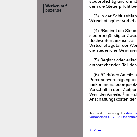
steuerpflichtig und ermi
dem die Steuerpflicht be
Werben auf
buzer.de
(3) In der Schlussbila
Wirtschaftsgüter vorbeha
(4)
1
Beginnt die Steu
steuerbegünstigter Zwe
Buchwerten anzusetzen
Wirtschaftsgüter der Wer
die steuerliche Gewinne
(5) Beginnt oder erlisc
entsprechenden Teil de
(6)
1
Gehören Anteile a
Personenvereinigung ode
Einkommensteuergeset
Vorschrift in dem Zeitpun
Wert der Anteile.
3
Im Fal
Anschaffungskosten der 
Text in der Fassung des
Artikel
Vorschriften G. v. 12. Dezember 
←
§ 12