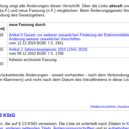
lung zeigt alle Änderungen dieser Vorschrift. Über die Links
aktuell
un
g (a.F.) und neue Fassung (n.F.) vergleichen. Beim Änderungsgesetz fi
ündung des Gesetzgebers.
neue Fassung durch
et)
19
Artikel 6 Gesetz zur weiteren steuerlichen Förderung der Elektromobilitä
Änderung weiterer steuerlicher Vorschriften
vom 12.12.2019 BGBl. I S. 2451
10
Artikel 2 Jahressteuergesetz 2010 (JStG 2010)
vom 08.12.2010 BGBl. I S. 1768
früheste archivierte Fassung
10
ss rückwirkende Änderungen - soweit vorhanden - nach dem Verkündun
n Klammern) und nicht nach dem Datum des Inkrafttretens in diese List
Inhaltsverzeichnis
|
Ausdru
13 KStG
n, die auf § 13 KStG verweisen. Die Liste ist unterteilt nach Zitaten in
K
en
,
anderen geltenden Titeln
,
Änderungsvorschriften
und in
aufgehoben