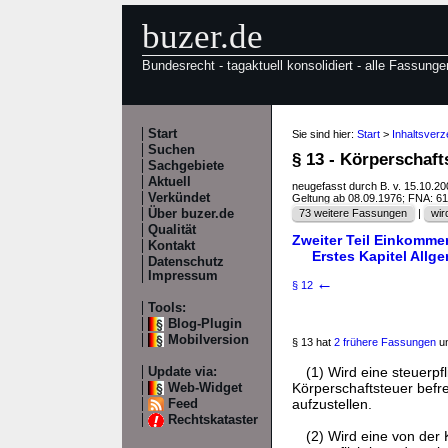
buzer.de
Bundesrecht - tagaktuell konsolidiert - alle Fassunge
Start
Sie sind hier:
Start
>
Inhaltsverz
Suchen
§ 13 - Körperschaf
Sachgebiete
Aktuell
neugefasst durch B. v. 15.10.2
Verkündet
Geltung ab 08.09.1976; FNA: 6
Über buzer.de
73 weitere Fassungen
|
wir
Qualität
Zweiter Teil Einkomme
Kontakt
Erstes Kapitel Allg
Datenschutz
Impressum
←
§ 12
Tools:
Blog-Plugin
Mobilversion
§ 13 hat
2 frühere Fassungen
un
(1) Wird eine steuerp
Update via:
Körperschaftsteuer befrei
Web-Widget
aufzustellen.
Feed
Rechtskataster
(2) Wird eine von der