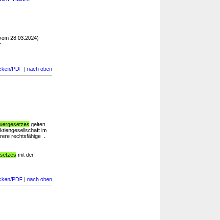
vom 28.03.2024)
r
cken/PDF
|
nach oben
euergesetzes
gelten
ktiengesellschaft im
rere rechtsfähige ...
esetzes
mit der
cken/PDF
|
nach oben