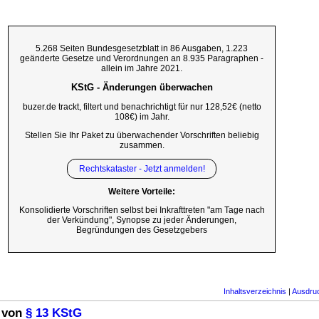
5.268 Seiten Bundesgesetzblatt in 86 Ausgaben, 1.223
geänderte Gesetze und Verordnungen an 8.935 Paragraphen -
allein im Jahre 2021.
KStG - Änderungen überwachen
buzer.de trackt, filtert und benachrichtigt für nur 128,52€ (netto
108€) im Jahr.
Stellen Sie Ihr Paket zu überwachender Vorschriften beliebig
zusammen.
Rechtskataster - Jetzt anmelden!
Weitere Vorteile:
Konsolidierte Vorschriften selbst bei Inkrafttreten "am Tage nach
der Verkündung", Synopse zu jeder Änderungen,
Begründungen des Gesetzgebers
Inhaltsverzeichnis
|
Ausdru
 von
§ 13 KStG