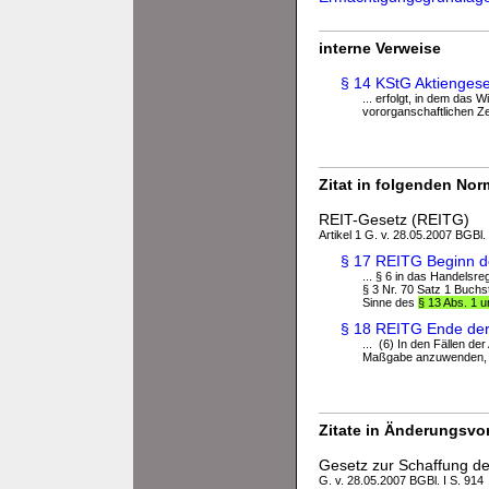
interne Verweise
§ 14 KStG Aktiengese
... erfolgt, in dem das
vororganschaftlichen Ze
Zitat in folgenden No
REIT-Gesetz (REITG)
Artikel 1 G. v. 28.05.2007 BGBl. 
§ 17 REITG Beginn d
... § 6 in das Handelsr
§ 3 Nr. 70 Satz 1 Buchs
Sinne des
§ 13 Abs. 1 
§ 18 REITG Ende der
... (6) In den Fällen de
Maßgabe anzuwenden, da
Zitate in Änderungsvor
Gesetz zur Schaffung de
G. v. 28.05.2007 BGBl. I S. 914