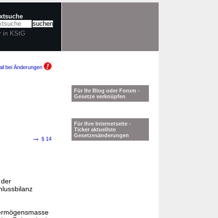
extsuche
r in KStG
il bei Änderungen
Für Ihr Blog oder Forum -
Gesetze verknüpfen
Für Ihre Internetseite -
Ticker aktuellste
Gesetzesänderungen
→
§ 14
 der
hlussbilanz
 Vermögensmasse