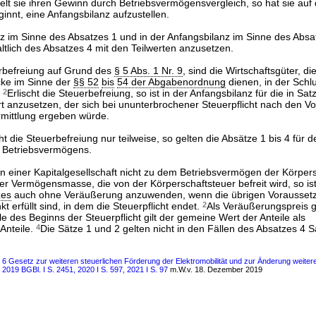
ttelt sie ihren Gewinn durch Betriebsvermögensvergleich, so hat sie auf 
ginnt, eine Anfangsbilanz aufzustellen.
nz im Sinne des Absatzes 1 und in der Anfangsbilanz im Sinne des Absa
ltlich des Absatzes 4 mit den Teilwerten anzusetzen.
erbefreiung auf Grund des
§ 5 Abs. 1 Nr. 9
, sind die Wirtschaftsgüter, d
cke im Sinne der
§§ 52
bis
54 der Abgabenordnung
dienen, in der Schl
.
2
Erlischt die Steuerbefreiung, so ist in der Anfangsbilanz für die in Sa
t anzusetzen, der sich bei ununterbrochener Steuerpflicht nach den Vo
rmittlung ergeben würde.
ht die Steuerbefreiung nur teilweise, so gelten die Absätze 1 bis 4 für d
s Betriebsvermögens.
n einer Kapitalgesellschaft nicht zu dem Betriebsvermögen der Körpers
r Vermögensmasse, die von der Körperschaftsteuer befreit wird, so is
zes
auch ohne Veräußerung anzuwenden, wenn die übrigen Vorausset
kt erfüllt sind, in dem die Steuerpflicht endet.
2
Als Veräußerungspreis g
le des Beginns der Steuerpflicht gilt der gemeine Wert der Anteile als
Anteile.
4
Die Sätze 1 und 2 gelten nicht in den Fällen des Absatzes 4 S
s 6 Gesetz zur weiteren steuerlichen Förderung der Elektromobilität und zur Änderung weitere
2019 BGBl. I S. 2451, 2020 I S. 597, 2021 I S. 97
m.W.v. 18. Dezember 2019