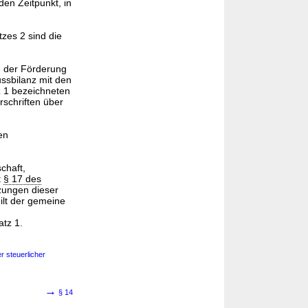
den Zeitpunkt, in
tzes 2 sind die
ie der Förderung
ussbilanz mit den
tz 1 bezeichneten
rschriften über
en
chaft,
t
§ 17 des
zungen dieser
ilt der gemeine
atz 1.
r steuerlicher
→
§ 14