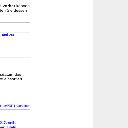
d
vorher
können
nden Sie dessen
t und zur
gsdatum des
e einsortiert
cken/PDF
|
nach oben
StG selbst
,
en Titeln
.