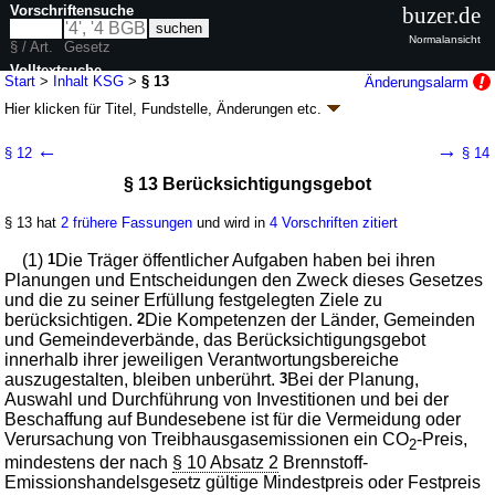
Vorschriftensuche
buzer.de
Normalansicht
§ / Art.
Gesetz
Volltextsuche
Start
>
Inhalt KSG
>
§ 13
Änderungsalarm
Hier klicken für
Titel, Fundstelle, Änderungen
etc.
nur in KSG
§ 13 - Bundes-Klimaschutzgesetz (KSG)
←
→
§ 12
§ 14
Artikel 1 G. v. 12.12.2019
BGBl. I S. 2513
(
Nr. 48
); zuletzt geändert durch
§ 13 Berücksichtigungsgebot
Artikel 1
G. v. 15.07.2024
BGBl. 2024 I Nr. 235
Geltung ab 18.12.2019; FNA: 2129-64
Umweltschutz
§ 13 hat
2 frühere Fassungen
und wird in
4 Vorschriften zitiert
4 weitere Fassungen
|
Drucksachen / Entwurf / Begründung
|
wird in 43 Vorschriften zitiert
(1)
1
Die Träger öffentlicher Aufgaben haben bei ihren
Abschnitt 5 Vorbildfunktion der öffentlichen Hand
Planungen und Entscheidungen den Zweck dieses Gesetzes
und die zu seiner Erfüllung festgelegten Ziele zu
berücksichtigen.
2
Die Kompetenzen der Länder, Gemeinden
und Gemeindeverbände, das Berücksichtigungsgebot
innerhalb ihrer jeweiligen Verantwortungsbereiche
auszugestalten, bleiben unberührt.
3
Bei der Planung,
Auswahl und Durchführung von Investitionen und bei der
Beschaffung auf Bundesebene ist für die Vermeidung oder
Verursachung von Treibhausgasemissionen ein CO
-Preis,
2
mindestens der nach
§ 10 Absatz 2
Brennstoff-
Emissionshandelsgesetz gültige Mindestpreis oder Festpreis