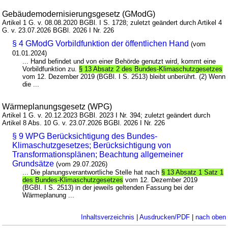
Gebäudemodernisierungsgesetz (GModG)
Artikel 1 G. v. 08.08.2020 BGBl. I S. 1728; zuletzt geändert durch Artikel 4
G. v. 23.07.2026 BGBl. 2026 I Nr. 226
§ 4 GModG Vorbildfunktion der öffentlichen Hand
(vom
01.01.2024)
... Hand befindet und von einer Behörde genutzt wird, kommt eine
Vorbildfunktion zu.
§ 13 Absatz 2 des Bundes-Klimaschutzgesetzes
vom 12. Dezember 2019 (BGBl. I S. 2513) bleibt unberührt. (2) Wenn
die ...
Wärmeplanungsgesetz (WPG)
Artikel 1 G. v. 20.12.2023 BGBl. 2023 I Nr. 394; zuletzt geändert durch
Artikel 8 Abs. 10 G. v. 23.07.2026 BGBl. 2026 I Nr. 226
§ 9 WPG Berücksichtigung des Bundes-
Klimaschutzgesetzes; Berücksichtigung von
Transformationsplänen; Beachtung allgemeiner
Grundsätze
(vom 29.07.2026)
... Die planungsverantwortliche Stelle hat nach
§ 13 Absatz 1 Satz 1
des Bundes-Klimaschutzgesetzes
vom 12. Dezember 2019
(BGBl. I S. 2513) in der jeweils geltenden Fassung bei der
Wärmeplanung ...
Inhaltsverzeichnis
|
Ausdrucken/PDF
|
nach oben