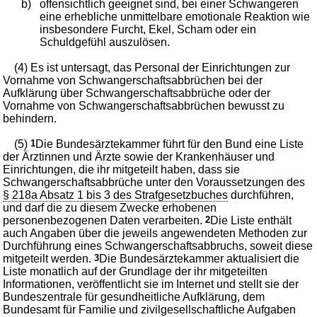
b)
offensichtlich geeignet sind, bei einer Schwangeren
eine erhebliche unmittelbare emotionale Reaktion wie
insbesondere Furcht, Ekel, Scham oder ein
Schuldgefühl auszulösen.
(4) Es ist untersagt, das Personal der Einrichtungen zur
Vornahme von Schwangerschaftsabbrüchen bei der
Aufklärung über Schwangerschaftsabbrüche oder der
Vornahme von Schwangerschaftsabbrüchen bewusst zu
behindern.
(5)
1
Die Bundesärztekammer führt für den Bund eine Liste
der Ärztinnen und Ärzte sowie der Krankenhäuser und
Einrichtungen, die ihr mitgeteilt haben, dass sie
Schwangerschaftsabbrüche unter den Voraussetzungen des
§ 218a Absatz 1 bis 3 des Strafgesetzbuches
durchführen,
und darf die zu diesem Zwecke erhobenen
personenbezogenen Daten verarbeiten.
2
Die Liste enthält
auch Angaben über die jeweils angewendeten Methoden zur
Durchführung eines Schwangerschaftsabbruchs, soweit diese
mitgeteilt werden.
3
Die Bundesärztekammer aktualisiert die
Liste monatlich auf der Grundlage der ihr mitgeteilten
Informationen, veröffentlicht sie im Internet und stellt sie der
Bundeszentrale für gesundheitliche Aufklärung, dem
Bundesamt für Familie und zivilgesellschaftliche Aufgaben