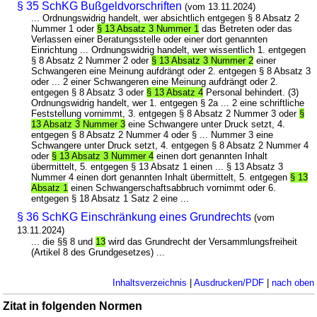
§ 35 SchKG Bußgeldvorschriften
(vom 13.11.2024)
... Ordnungswidrig handelt, wer absichtlich entgegen § 8 Absatz 2
Nummer 1 oder
§ 13 Absatz 3 Nummer 1
das Betreten oder das
Verlassen einer Beratungsstelle oder einer dort genannten
Einrichtung ... Ordnungswidrig handelt, wer wissentlich 1. entgegen
§ 8 Absatz 2 Nummer 2 oder
§ 13 Absatz 3 Nummer 2
einer
Schwangeren eine Meinung aufdrängt oder 2. entgegen § 8 Absatz 3
oder ... 2 einer Schwangeren eine Meinung aufdrängt oder 2.
entgegen § 8 Absatz 3 oder
§ 13 Absatz 4
Personal behindert. (3)
Ordnungswidrig handelt, wer 1. entgegen § 2a ... 2 eine schriftliche
Feststellung vornimmt, 3. entgegen § 8 Absatz 2 Nummer 3 oder
§
13 Absatz 3 Nummer 3
eine Schwangere unter Druck setzt, 4.
entgegen § 8 Absatz 2 Nummer 4 oder § ... Nummer 3 eine
Schwangere unter Druck setzt, 4. entgegen § 8 Absatz 2 Nummer 4
oder
§ 13 Absatz 3 Nummer 4
einen dort genannten Inhalt
übermittelt, 5. entgegen § 13 Absatz 1 einen ... § 13 Absatz 3
Nummer 4 einen dort genannten Inhalt übermittelt, 5. entgegen
§ 13
Absatz 1
einen Schwangerschaftsabbruch vornimmt oder 6.
entgegen § 18 Absatz 1 Satz 2 eine ...
§ 36 SchKG Einschränkung eines Grundrechts
(vom
13.11.2024)
... die §§ 8 und
13
wird das Grundrecht der Versammlungsfreiheit
(Artikel 8 des Grundgesetzes) ...
Inhaltsverzeichnis
|
Ausdrucken/PDF
|
nach oben
Zitat in folgenden Normen