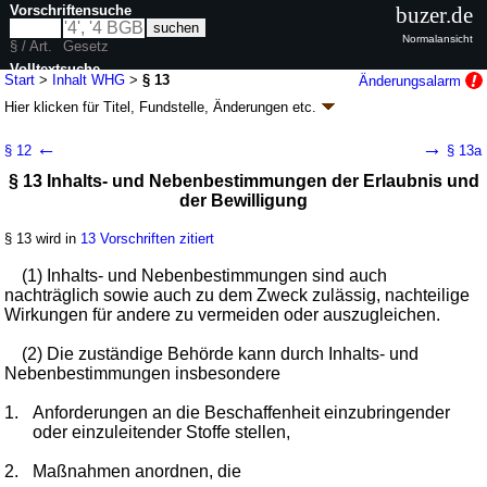
Vorschriftensuche
buzer.de
Normalansicht
§ / Art.
Gesetz
Volltextsuche
Start
>
Inhalt WHG
>
§ 13
Änderungsalarm
Hier klicken für
Titel, Fundstelle, Änderungen
etc.
nur in WHG
§ 13 - Wasserhaushaltsgesetz (WHG)
←
→
§ 12
§ 13a
Artikel 1 G. v. 31.07.2009
BGBl. I S. 2585
(
Nr. 51
); zuletzt geändert durch
§ 13 Inhalts- und Nebenbestimmungen der Erlaubnis und
Artikel 8
G. v. 22.07.2026
BGBl. 2026 I Nr. 224
der Bewilligung
Geltung ab 01.03.2010; FNA: 753-13
Wasserwirtschaft
57 weitere Fassungen
|
Drucksachen / Entwurf / Begründung
|
§ 13 wird in
13 Vorschriften zitiert
wird in 305 Vorschriften zitiert
Kapitel 2 Bewirtschaftung von Gewässern
(1) Inhalts- und Nebenbestimmungen sind auch
nachträglich sowie auch zu dem Zweck zulässig, nachteilige
Abschnitt 1 Gemeinsame Bestimmungen
Wirkungen für andere zu vermeiden oder auszugleichen.
(2) Die zuständige Behörde kann durch Inhalts- und
Nebenbestimmungen insbesondere
1.
Anforderungen an die Beschaffenheit einzubringender
oder einzuleitender Stoffe stellen,
2.
Maßnahmen anordnen, die