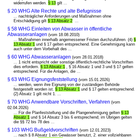
widerrufen werden.
§ 13
gilt ...
§ 20 WHG Alte Rechte und alte Befugnisse
... nachträglicher Anforderungen und Maßnahmen ohne
Entschädigung gilt
§ 13 Absatz 2
...
§ 58 WHG Einleiten von Abwasser in öffentliche
Abwasseranlagen
(vom 18.08.2010)
... Maßnahmen innerhalb angemessener Fristen durchzuführen. (4)
§
13 Absatz 1
und § 17 gelten entsprechend. Eine Genehmigung kann
auch unter dem Vorbehalt des ...
§ 60 WHG Abwasseranlagen
(vom 28.01.2018)
... 1 nicht entspricht oder sonstige öffentlich-rechtliche Vorschriften
dies erfordern.
§ 13 Absatz 1
, § 16 Absatz 1 und 3 und § 17 gelten
entsprechend. Für die Anlagen, die ...
§ 63 WHG Eignungsfeststellung
(vom 15.01.2026)
... werden, wenn ihre Eignung von der zuständigen Behörde
festgestellt worden ist.
§ 13 Absatz 1
und § 17 gelten entsprechend.
(2) Absatz 1 gilt nicht 1. ...
§ 70 WHG Anwendbare Vorschriften, Verfahren
(vom
02.04.2026)
... Für die Planfeststellung und die Plangenehmigung gelten
§ 13
Absatz 1
und § 14 Absatz 3 bis 6 entsprechend; im Übrigen gelten
die §§ 72 bis 78 des ...
§ 103 WHG Bußgeldvorschriften
(vom 12.01.2023)
... nach § 8 Absatz 1 ein Gewässer benutzt, 2. einer vollziehbaren