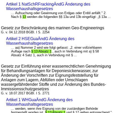
Artikel 1 NatSchRFrackingÄndG Änderung des
Wasserhaushaltsgesetzes
... Aufsuchung oder Gewinnung von Erdgas oder Erdöl anfällt." 2.
Nach §
13
werden die folgenden §§ 13a und 13b eingefügt: „§ 13a ...
Gesetz zur Beschränkung des marinen Geo-Engineerings
G. v. 04.12.2018 BGBl. I S. 2254
Artikel 2 HSEGuaÄndG Änderung des
Wasserhaushaltsgesetzes
... aa) Nummer 2 wird wie folgt gefasst: „2. einer vollziehbaren
Auflage nach
§ 13 Absatz 1
, auch in Verbindung mit a) § 58
Absatz 4 Satz 1, auch in Verbindung mit § ...
Gesetz zur Einführung einer wasserrechtlichen Genehmigung
für Behandlungsanlagen für Deponiesickerwasser, zur
Änderung der Vorschriften zur Eignungsfeststellung für
Anlagen zum Lagern, Abfüllen oder Umschlagen
wassergefährdender Stoffe und zur Änderung des Bundes-
Immissionsschutzgesetzes
G. v. 18.07.2017 BGBl. I S. 2771
Artikel 1 WHGuaÄndG Änderung des
Wasserhaushaltsgesetzes
... werden, wenn ihre Eignung von der zuständigen Behörde
festgestellt worden ist.
§ 13 Absatz 1
und § 17 gelten entsprechend."