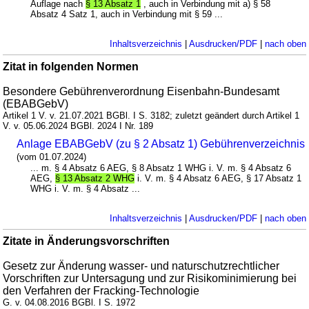
Auflage nach
§ 13 Absatz 1
, auch in Verbindung mit a) § 58
Absatz 4 Satz 1, auch in Verbindung mit § 59 ...
Inhaltsverzeichnis
|
Ausdrucken/PDF
|
nach oben
Zitat in folgenden Normen
Besondere Gebührenverordnung Eisenbahn-Bundesamt
(EBABGebV)
Artikel 1 V. v. 21.07.2021 BGBl. I S. 3182; zuletzt geändert durch Artikel 1
V. v. 05.06.2024 BGBl. 2024 I Nr. 189
Anlage EBABGebV (zu § 2 Absatz 1) Gebührenverzeichnis
(vom 01.07.2024)
... m. § 4 Absatz 6 AEG, § 8 Absatz 1 WHG i. V. m. § 4 Absatz 6
AEG,
§ 13 Absatz 2 WHG
i. V. m. § 4 Absatz 6 AEG, § 17 Absatz 1
WHG i. V. m. § 4 Absatz ...
Inhaltsverzeichnis
|
Ausdrucken/PDF
|
nach oben
Zitate in Änderungsvorschriften
Gesetz zur Änderung wasser- und naturschutzrechtlicher
Vorschriften zur Untersagung und zur Risikominimierung bei
den Verfahren der Fracking-Technologie
G. v. 04.08.2016 BGBl. I S. 1972