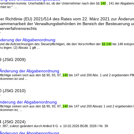
 vornehmen konnte. Unerheblich ist, ob der Unternehmer nach den §§
140
, 141 der Abgabeno
tet ist." ...
r Richtlinie (EU) 2021/514 des Rates vom 22. März 2021 zur Änderung
sammenarbeit der Verwaltungsbehörden im Bereich der Besteuerung u
uerverfahrensrechts
0
nderung der Abgabenordnung
 und die Aufzeichnungen des Steuerpflichtigen, die den Vorschriften der
§§ 140
bis 148 entspr
legen. (2) Absatz 1 gilt ...
9 (JStG 2009)
4
9 Änderung der Abgabenordnung
erpflichtige seinen sich aus den §§ 90, 93, 97,
140
bis 147 und 200 Abs. 1 und 2 ergebenden Pfl
ommen ist und ...
0 (JStG 2010)
8
 Änderung der Abgabenordnung
erpflichtige seinen sich aus den §§ 90, 93, 97,
140
bis 147 und 200 Absatz 1 und 2 ergebenden P
ommen ist, ...
4 (JStG 2024)
. 387; zuletzt geändert durch Artikel 9 G. v. 10.02.2026 BGBl. 2026 I Nr. 39
4 Änderung der Abgabenordnung