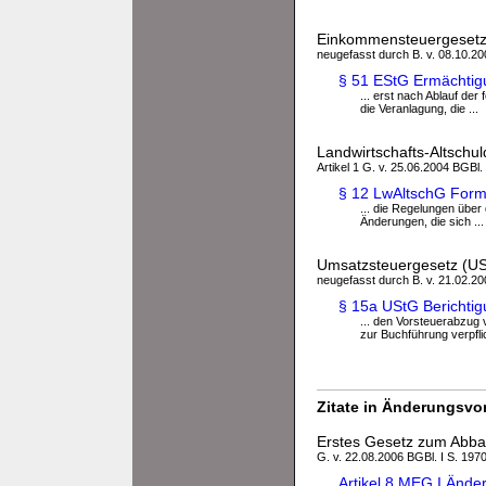
Einkommensteuergesetz
neugefasst durch B. v. 08.10.200
§ 51 EStG Ermächti
... erst nach Ablauf de
die Veranlagung, die ...
Landwirtschafts-Altschu
Artikel 1 G. v. 25.06.2004 BGBl. 
§ 12 LwAltschG Form
... die Regelungen übe
Änderungen, die sich ...
Umsatzsteuergesetz (U
neugefasst durch B. v. 21.02.200
§ 15a UStG Berichti
... den Vorsteuerabzug
zur Buchführung verpflich
Zitate in Änderungsvor
Erstes Gesetz zum Abbau
G. v. 22.08.2006 BGBl. I S. 197
Artikel 8 MEG I Änd