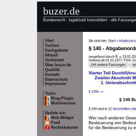
buzer.de
Bundesrecht - tagaktuell konsolidiert - alle Fassunge
Start
Sie sind hier:
Start
>
Inhaltsverz
Suchen
§ 140 - Abgabenor
Sachgebiete
Aktuell
neugefasst durch B. v. 23.01.2
Verkündet
Geltung ab 01.01.1977; FNA: 6
Über buzer.de
144 weitere Fassungen
|
wi
Qualität
Vierter Teil Durchführ
Kontakt
Zweiter Abschnitt M
Datenschutz
1. Unterabschni
Impressum
←
§ 139e
Tools:
Blog-Plugin
§ 140 B
Mobilversion
§ 140 wird in
12 Vorschriften ziti
Update via:
Wer nach anderen Gesetz
Web-Widget
Besteuerung von Bedeutu
Feed
für die Besteuerung zu er
Rechtskataster