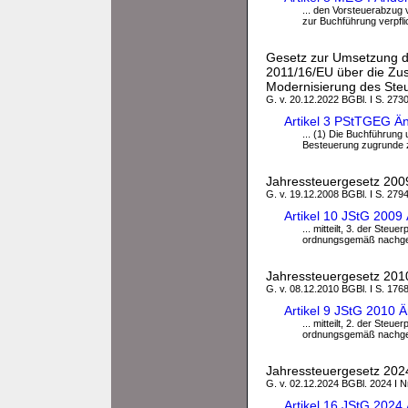
... den Vorsteuerabzug
zur Buchführung verpflich
Gesetz zur Umsetzung de
2011/16/EU über die Zu
Modernisierung des Ste
G. v. 20.12.2022 BGBl. I S. 273
Artikel 3 PStTGEG Ä
... (1) Die Buchführung
Besteuerung zugrunde zu 
Jahressteuergesetz 200
G. v. 19.12.2008 BGBl. I S. 279
Artikel 10 JStG 200
... mitteilt, 3. der Steu
ordnungsgemäß nachgek
Jahressteuergesetz 201
G. v. 08.12.2010 BGBl. I S. 176
Artikel 9 JStG 2010
... mitteilt, 2. der Steu
ordnungsgemäß nachgek
Jahressteuergesetz 202
G. v. 02.12.2024 BGBl. 2024 I Nr
Artikel 16 JStG 202