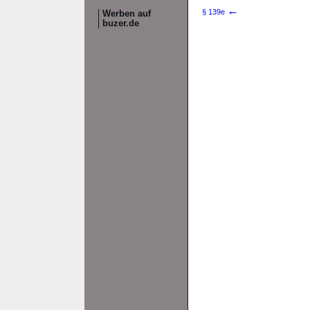
←
§ 139e
Werben auf
buzer.de