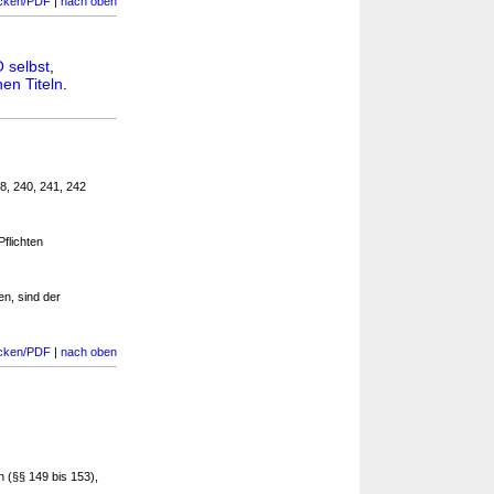
cken/PDF
|
nach oben
 selbst
,
en Titeln
.
38, 240, 241, 242
flichten
n, sind der
cken/PDF
|
nach oben
 (§§ 149 bis 153),