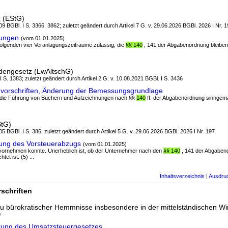
 (EStG)
9 BGBl. I S. 3366, 3862; zuletzt geändert durch Artikel 7 G. v. 29.06.2026 BGBl. 2026 I Nr. 
gungen
(vom 01.01.2025)
r folgenden vier Veranlagungszeiträume zulässig; die
§§ 140
, 141 der Abgabenordnung bleiben 
ldengesetz (LwAltschG)
I S. 1383; zuletzt geändert durch Artikel 2 G. v. 10.08.2021 BGBl. I S. 3436
vorschriften, Änderung der Bemessungsgrundlage
r die Führung von Büchern und Aufzeichnungen nach §§
140
ff. der Abgabenordnung sinngem
StG)
5 BGBl. I S. 386; zuletzt geändert durch Artikel 5 G. v. 29.06.2026 BGBl. 2026 I Nr. 197
gung des Vorsteuerabzugs
(vom 01.01.2025)
 vornehmen konnte. Unerheblich ist, ob der Unternehmer nach den
§§ 140
, 141 der Abgabeno
tet ist. (5) ...
Inhaltsverzeichnis
|
Ausdru
schriften
 bürokratischer Hemmnisse insbesondere in der mittelständischen Wir
0
erung des Umsatzsteuergesetzes