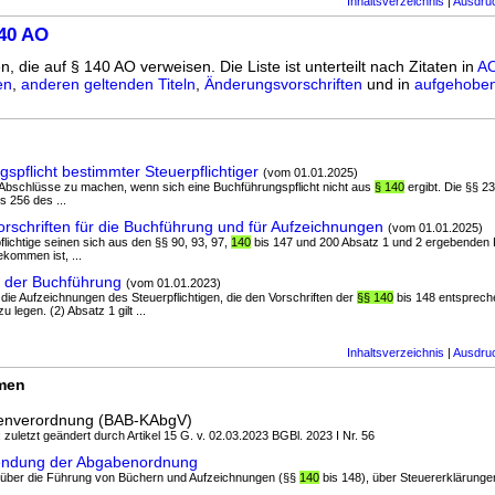
Inhaltsverzeichnis
|
Ausdru
140 AO
n, die auf § 140 AO verweisen. Die Liste ist unterteilt nach Zitaten in
AO
en
,
anderen geltenden Titeln
,
Änderungsvorschriften
und in
aufgehoben
spflicht bestimmter Steuerpflichtiger
(vom 01.01.2025)
Abschlüsse zu machen, wenn sich eine Buchführungspflicht nicht aus
§ 140
ergibt. Die §§ 2
s 256 des ...
schriften für die Buchführung und für Aufzeichnungen
(vom 01.01.2025)
erpflichtige seinen sich aus den §§ 90, 93, 97,
140
bis 147 und 200 Absatz 1 und 2 ergebenden P
ommen ist, ...
t der Buchführung
(vom 01.01.2023)
 die Aufzeichnungen des Steuerpflichtigen, die den Vorschriften der
§§ 140
bis 148 entspreche
legen. (2) Absatz 1 gilt ...
Inhaltsverzeichnis
|
Ausdru
rmen
enverordnung (BAB-KAbgV)
; zuletzt geändert durch Artikel 15 G. v. 02.03.2023 BGBl. 2023 I Nr. 56
ndung der Abgabenordnung
 über die Führung von Büchern und Aufzeichnungen (§§
140
bis 148), über Steuererklärungen