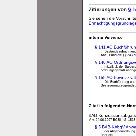
Zitierungen von
§ 
Sie sehen die Vorschrifte
Ermächtigungsgrundlag
interne Verweise
§ 141 AO Buchführung
... Bestandsaufnahmen 
Abs. 1 und die §§ 243 bi
§ 146 AO Ordnungsvor
... mitteilt, 2. der Steu
ordnungsgemäß nachgek
§ 158 AO Beweiskraf
... Die Buchführung und
Besteuerung zugrunde zu 
Zitat in folgenden No
BAB-Konzessionsabgab
V. v. 24.06.1997 BGBl. I S. 1513
§ 5 BAB-KAbgV Anwe
... der Abgabenordnung
über die ...