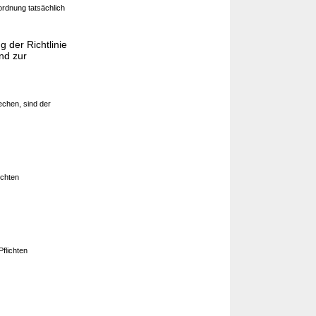
rdnung tatsächlich
 der Richtlinie
nd zur
echen, sind der
ichten
flichten