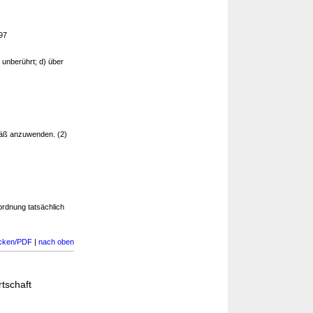
197
unberührt; d) über
äß anzuwenden. (2)
rdnung tatsächlich
cken/PDF
|
nach oben
tschaft