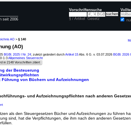
Vorschriftensuche
Vollt
§ / Artikel
Gesetz
n seit 2006
nu
eichnis AO
>
§ 140
Ma
dnung (AO)
025
BGBl. 2025 I Nr. 24
; zuletzt geändert durch
Artikel 15
Abs. 6 G. v. 03.07.2026
BGBl. 2026 I
10-1-3
Allgemeines Steuerrecht
rd in 2148 Vorschriften zitiert
ung der Besteuerung
itwirkungspflichten
tt Führung von Büchern und Aufzeichnungen
uchführungs- und Aufzeichnungspflichten nach anderen Gesetze
ert
en als den Steuergesetzen Bücher und Aufzeichnungen zu führen hat,
ng sind, hat die Verpflichtungen, die ihm nach den anderen Gesetzen
füllen.