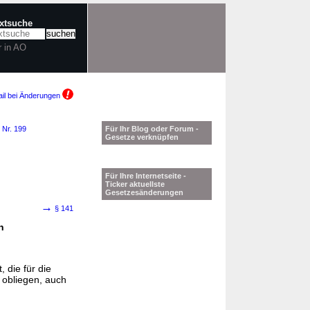
extsuche
r in AO
il bei Änderungen
 Nr. 199
Für Ihr Blog oder Forum -
Gesetze verknüpfen
Für Ihre Internetseite -
Ticker aktuellste
Gesetzesänderungen
→
§ 141
n
 die für die
 obliegen, auch