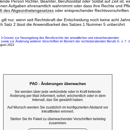
lende Person Richter, Beamter, Berufssoldat oder Soldat auf Zeit ist, e
agenen Aufgaben ehrenamtlich wahrnimmt oder dass ihre Rechte und Pfl
6 des Abgeordnetengesetzes
oder entsprechender Rechtsvorschriften
ilt nur, wenn seit Rechtskraft der Entscheidung noch keine acht Jahre
ach Satz 2 lässt die Anwendbarkeit des Satzes 1 Nummer 5 unberührt.
s 3 Gesetz zur Neuregelung des Berufsrechts der anwaltlichen und steuerberatenden
owie zur Änderung weiterer Vorschriften im Bereich der rechtsberatenden Berufe G. v. 7. Ju
ugust 2022
PAO - Änderungen überwachen
Sie werden über jede verkündete oder in Kraft tretende
Änderung per Mail informiert, sofort, wöchentlich oder in dem
Intervall, das Sie gewählt haben.
Auf Wunsch werden Sie zusätzlich im konfigurierten Abstand vor
Inkrafttreten erinnert.
Stellen Sie Ihr Paket zu überwachender Vorschriften beliebig
zusammen.