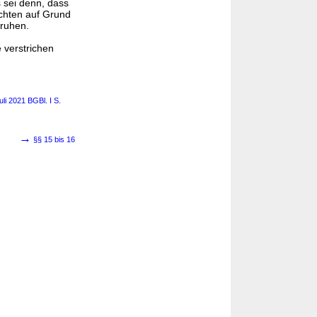
s sei denn, dass
ichten auf Grund
 ruhen.
 verstrichen
li 2021 BGBl. I S.
→
§§ 15 bis 16