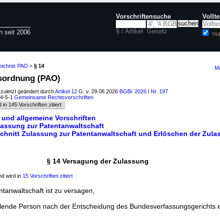
Vorschriftensuche
Vollt
§ / Artikel
Gesetz
n seit 2006
nu
zeichnis PAO
>
§ 14
Ma
tsordnung (PAO)
 zuletzt geändert durch
Artikel 12
G. v. 29.06.2026
BGBl. 2026 I Nr. 197
24-5-1
Gemeinsame Rechtsvorschriften
d in 145 Vorschriften zitiert
 und allgemeine Vorschriften
lassung zur Patentanwaltschaft
chnitt Zulassung zur Patentanwaltschaft und Erlöschen der Zul
§ 14 Versagung der Zulassung
d wird in
15 Vorschriften zitiert
tanwaltschaft ist zu versagen,
llende Person nach der Entscheidung des Bundesverfassungsgerichts 