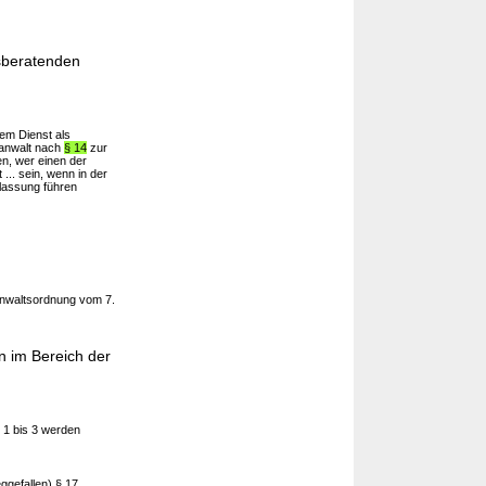
tsberatenden
em Dienst als
tanwalt nach
§ 14
zur
n, wer einen der
.. sein, wenn in der
lassung führen
tanwaltsordnung vom 7.
n im Bereich der
 1 bis 3 werden
efallen) § 17 ...