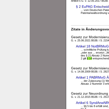
Artikel 5 G. v. 12.05.2017 BGBl.
§ 2 EuPAG Entscheid
... vom Deutschen Pate
Patentanwaltsordnung v
Zitate in Änderungsvor
Gesetz zur Modernisieru
G. v. 25.06.2021 BGBl. I S. 2154
Artikel 18 NotBRMoG
... schriftliche Prüfung
„oder aus ... ersetzt:
des § 21 Absatz 2 Nummer
2 gilt
§ 14
entsprechend. 
Gesetz zur Modernisieru
G. v. 14.08.2009 BGBl. I S. 282
Artikel 1 PABRMoG Ä
... der Zulassung (1) 
Absatz 2 Nummer 3 erforde
Gesetz zur Neuordnung 
G. v. 21.12.2015 BGBl. I S. 251
Artikel 6 SyndAnwNR
... §§ 5 bis 8 erfüllt 