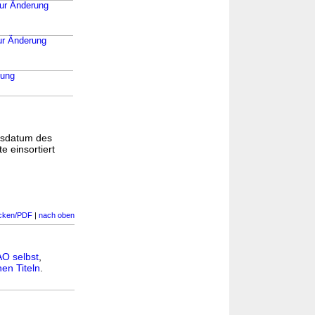
zur Änderung
ur Änderung
kung
gsdatum des
e einsortiert
cken/PDF
|
nach oben
O selbst
,
en Titeln
.