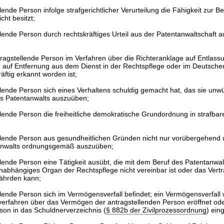
ende Person infolge strafgerichtlicher Verurteilung die Fähigkeit zur B
cht besitzt;
lende Person durch rechtskräftiges Urteil aus der Patentanwaltschaft 
ragstellende Person im Verfahren über die Richteranklage auf Entlass
n auf Entfernung aus dem Dienst in der Rechtspflege oder im Deutsche
ftig erkannt worden ist;
lende Person sich eines Verhaltens schuldig gemacht hat, das sie unw
es Patentanwalts auszuüben;
lende Person die freiheitliche demokratische Grundordnung in strafbar
llende Person aus gesundheitlichen Gründen nicht nur vorübergehend u
tanwalts ordnungsgemäß auszuüben;
lende Person eine Tätigkeit ausübt, die mit dem Beruf des Patentanwa
unabhängiges Organ der Rechtspflege nicht vereinbar ist oder das Vertr
ährden kann;
lende Person sich im Vermögensverfall befindet; ein Vermögensverfall 
verfahren über das Vermögen der antragstellenden Person eröffnet ode
son in das Schuldnerverzeichnis (
§ 882b der Zivilprozessordnung
) ein