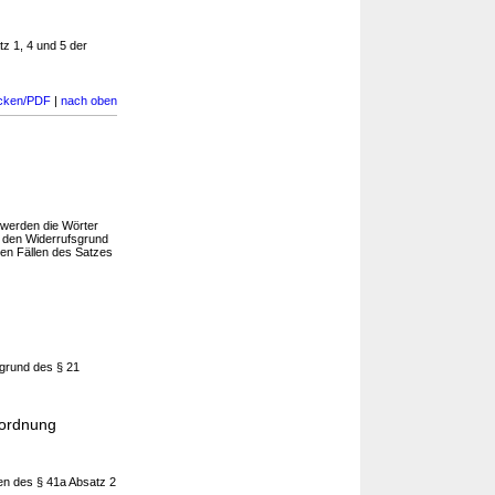
z 1, 4 und 5 der
cken/PDF
|
nach oben
n
 werden die Wörter
 den Widerrufsgrund
 den Fällen des Satzes
grund des § 21
sordnung
gen des § 41a Absatz 2