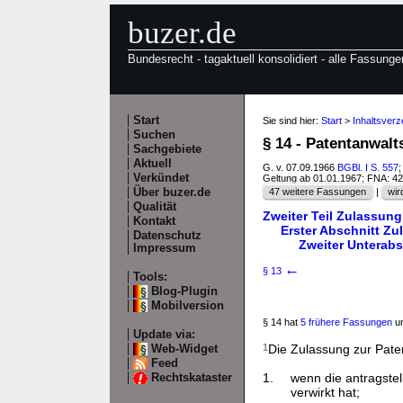
buzer.de
Bundesrecht - tagaktuell konsolidiert - alle Fassunge
Start
Sie sind hier:
Start
>
Inhaltsver
Suchen
§ 14 - Patentanwal
Sachgebiete
Aktuell
G. v. 07.09.1966
BGBl. I S. 557
;
Verkündet
Geltung ab 01.01.1967; FNA: 4
Über buzer.de
47 weitere Fassungen
|
wir
Qualität
Zweiter Teil Zulassung
Kontakt
Erster Abschnitt Zu
Datenschutz
Zweiter Unterabs
Impressum
←
§ 13
Tools:
Blog-Plugin
Mobilversion
§ 14 hat
5 frühere Fassungen
un
Update via:
1
Die Zulassung zur Paten
Web-Widget
Feed
1.
wenn die antragste
Rechtskataster
verwirkt hat;