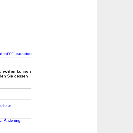
cken/PDF
|
nach oben
d
vorher
können
nden Sie dessen
eiterer
zur Änderung