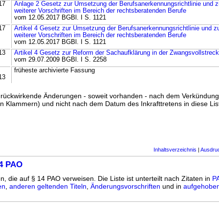
17
Anlage 2 Gesetz zur Umsetzung der Berufsanerkennungsrichtlinie und 
weiterer Vorschriften im Bereich der rechtsberatenden Berufe
vom 12.05.2017 BGBl. I S. 1121
17
Artikel 4 Gesetz zur Umsetzung der Berufsanerkennungsrichtlinie und z
weiterer Vorschriften im Bereich der rechtsberatenden Berufe
vom 12.05.2017 BGBl. I S. 1121
13
Artikel 4 Gesetz zur Reform der Sachaufklärung in der Zwangsvollstrec
vom 29.07.2009 BGBl. I S. 2258
früheste archivierte Fassung
13
ss rückwirkende Änderungen - soweit vorhanden - nach dem Verkündun
n Klammern) und nicht nach dem Datum des Inkrafttretens in diese List
Inhaltsverzeichnis
|
Ausdru
14 PAO
n, die auf § 14 PAO verweisen. Die Liste ist unterteilt nach Zitaten in
PA
en
,
anderen geltenden Titeln
,
Änderungsvorschriften
und in
aufgehoben