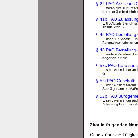
§ 22 PAO Ärztliches 
... Wenn dies zur Ents
Nummer 3 erforderlich ist
§ 41b PAO Zulassung
... § 5 Absatz 1 erfüll
Absatz 2 bis 5 ...
§ 46 PAO Bestellung 
... nach § 7 Absatz 1 un
Patentanwalt oder einem
§ 48 PAO Bestellung 
... weitere Kanzleien k
länger als für die ...
§ 52c PAO Berufsaus
... sein, wenn in der a
(2) ...
§ 52j PAO Geschäfts
... oder Aufsichtsorga
Satz 3 genannten Maßn
§ 52p PAO Bürogeme
... sein, wenn in der a
Zulassung führen würde. 
Zitat in folgenden No
Gesetz über die Tätigke