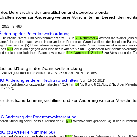
des Berufsrechts der anwaltlichen und steuerberatenden
haften sowie zur Änderung weiterer Vorschriften im Bereich der rech
, 2022 I S. 666
Änderung der Patentanwaltsordnung
as Deutsche Patent- und Markenamt" ersetzt. 13. In
§ 14 Nummer 4
werden die Wörter „aus d
mts" durch die ... sein, wenn in der anderen Person ein Grund vorliegt, der bei einem Paten
g führen würde. (2) Unternehmensgegenstand der ... oder Aufsichtsorgan ist ausgeschlosse
e des
§ 14
erfüllt oder gegen wen eine der in Absatz 5 Satz 3 genannten Maßnahmen verhängt .
nd vorliegt, der bei einem Patentanwalt nach
§ 14 Nummer 1, 2 oder 6
zur Versagung der Zu
achaufklärung in der Zwangsvollstreckung
; zuletzt geändert durch Artikel 18 G. v. 23.05.2011 BGBl. I S. 898
ndG Änderung anderer Rechtsvorschriften
(vom 18.06.2011)
isse zu Vollstreckungszwecken abrufen." (10) In §
14
Nr. 9 und § 21 Abs. 2 Nr. 8 der Paten
S. 557), ...
r Berufsanerkennungsrichtlinie und zur Änderung weiterer Vorschrifte
e
dG Änderung der Patentanwaltsordnung
deren Stundung oder Erlass zu erlassen." 8.
§ 14
wird wie folgt geändert: a) In den Nummern
G (zu Artikel 4 Nummer 58)
Antrag auf Zulassung zur Patentanwaltschaft
§ 14
Versagung der Zulassung §§ 15 und 16 (wegg