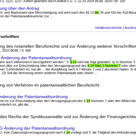
 I S. 1121, 1137; zuletzt geändert durch Artikel 5 G. v. 22.10.2024 BGBl. 2024 I Nr. 320
ung über den Antrag
nt- und Markenamt eine Bescheinigung und wird nach den §§ 13
bis
34 und 41b bis 41d Absat
on der Patentanwaltskammer zur ...
Inhaltsverzeichnis
|
Ausdru
schriften
ng des notariellen Berufsrechts und zur Änderung weiterer Vorschrifte
, 2022 BGBl. I S. 666
 Änderung der Patentanwaltsordnung
 kann auch elektronisch durchgeführt werden." 3.
§ 14
wird wie folgt geändert: a) In Nummer 3
 „Wenn dies zur Entscheidung über den Versagungsgrund des
§ 14 Satz 1 Nummer 7
oder über
 3 erforderlich ist, hat die ... der Ausbildung nach § 7 Absatz 1 und 2 absolviert haben. In
(3) Soll die Vertretung einem anderen Patentanwalt oder einem ...
ng von Verfahren im patentanwaltlichen Berufsrecht
7
nderung der Patentanwaltsordnung
Wenn es zur Entscheidung über den Versagungsgrund des §
14
Nummer 7 oder den Widerrufs
rlich ist, gibt die ...
des Rechts der Syndikusanwälte und zur Änderung der Finanzgericht
7
G Änderung der Patentanwaltsordnung
sind, 2. kein Zulassungsversagungsgrund nach §
14
vorliegt und 3. die Tätigkeit den Anforderun