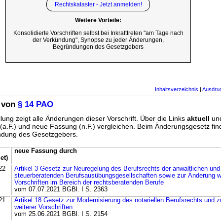
Rechtskataster - Jetzt anmelden!
Weitere Vorteile:
Konsolidierte Vorschriften selbst bei Inkrafttreten "am Tage nach
der Verkündung", Synopse zu jeder Änderungen,
Begründungen des Gesetzgebers
Inhaltsverzeichnis
|
Ausdru
 von
§ 14 PAO
lung zeigt alle Änderungen dieser Vorschrift. Über die Links
aktuell
un
g (a.F.) und neue Fassung (n.F.) vergleichen. Beim Änderungsgesetz fi
ündung des Gesetzgebers.
neue Fassung durch
et)
22
Artikel 3 Gesetz zur Neuregelung des Berufsrechts der anwaltlichen und
steuerberatenden Berufsausübungsgesellschaften sowie zur Änderung w
Vorschriften im Bereich der rechtsberatenden Berufe
vom 07.07.2021 BGBl. I S. 2363
21
Artikel 18 Gesetz zur Modernisierung des notariellen Berufsrechts und 
weiterer Vorschriften
vom 25.06.2021 BGBl. I S. 2154