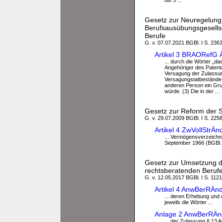
bis 5 ...
Gesetz zur Neuregelung 
Berufsausübungsgesellsc
Berufe
G. v. 07.07.2021 BGBl. I S. 2363
Artikel 3 BRAORefG 
... durch die Wörter „d
Angehöriger des Patenta
Versagung der Zulassun
Versagungstatbeständ
anderen Person ein Gru
würde. (3) Die in der ...
Gesetz zur Reform der S
G. v. 29.07.2009 BGBl. I S. 2258
Artikel 4 ZwVollStrÄ
... Vermögensverzeichn
September 1966 (BGBl. I 
Gesetz zur Umsetzung de
rechtsberatenden Beruf
G. v. 12.05.2017 BGBl. I S. 1121
Artikel 4 AnwBerRÄn
... deren Erhebung und 
jeweils die Wörter ...
Anlage 2 AnwBerRÄnd
... der Zulassung § 13 