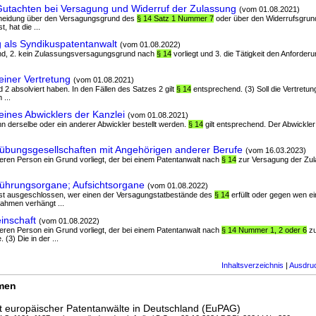
Gutachten bei Versagung und Widerruf der Zulassung
(vom 01.08.2021)
cheidung über den Versagungsgrund des
§ 14 Satz 1 Nummer 7
oder über den Widerrufsgrun
, hat die ...
 als Syndikuspatentanwalt
(vom 01.08.2022)
t sind, 2. kein Zulassungsversagungsgrund nach
§ 14
vorliegt und 3. die Tätigkeit den Anforder
einer Vertretung
(vom 01.08.2021)
d 2 absolviert haben. In den Fällen des Satzes 2 gilt
§ 14
entsprechend. (3) Soll die Vertretu
 ...
eines Abwicklers der Kanzlei
(vom 01.08.2021)
ann derselbe oder ein anderer Abwickler bestellt werden.
§ 14
gilt entsprechend. Der Abwickler 
übungsgesellschaften mit Angehörigen anderer Berufe
(vom 16.03.2023)
nderen Person ein Grund vorliegt, der bei einem Patentanwalt nach
§ 14
zur Versagung der Zul
führungsorgane; Aufsichtsorgane
(vom 01.08.2022)
n ist ausgeschlossen, wer einen der Versagungstatbestände des
§ 14
erfüllt oder gegen wen ei
ahmen verhängt ...
inschaft
(vom 01.08.2022)
nderen Person ein Grund vorliegt, der bei einem Patentanwalt nach
§ 14 Nummer 1, 2 oder 6
zu
(3) Die in der ...
Inhaltsverzeichnis
|
Ausdru
rmen
it europäischer Patentanwälte in Deutschland (EuPAG)