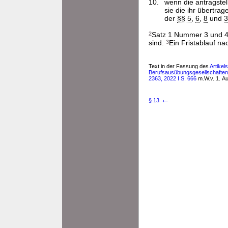
10.
wenn die antragstel
sie die ihr übertr
der
§§ 5
,
6
,
8
und
3
2
Satz 1 Nummer 3 und 4 g
sind.
3
Ein Fristablauf n
Text in der Fassung des
Artikel
Berufsausübungsgesellschaften s
2363, 2022 I S. 666
m.W.v. 1. A
←
§ 13