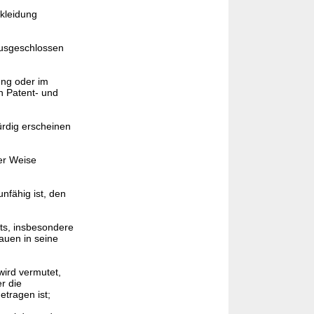
ekleidung
ausgeschlossen
ung oder im
n Patent- und
ürdig erscheinen
er Weise
nfähig ist, den
lts, insbesondere
auen in seine
wird vermutet,
r die
getragen ist;