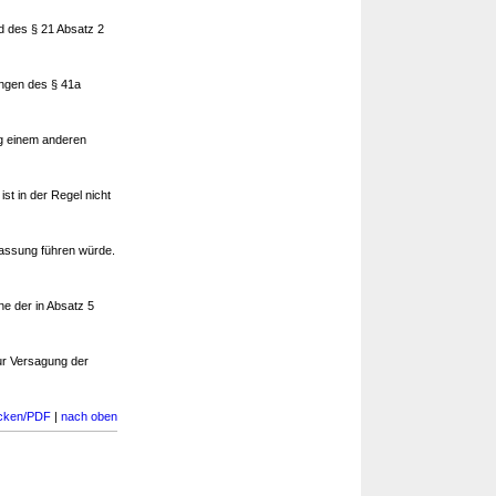
d des § 21 Absatz 2
ungen des § 41a
ng einem anderen
ist in der Regel nicht
assung führen würde.
ne der in Absatz 5
r Versagung der
cken/PDF
|
nach oben