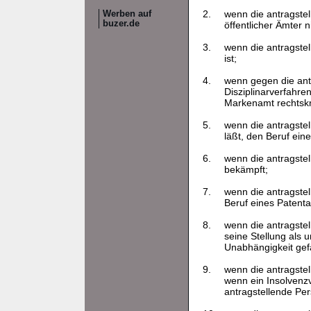
2.
wenn die antragstell
Werben auf
buzer.de
öffentlicher Ämter ni
3.
wenn die antragstel
ist;
4.
wenn gegen die ant
Disziplinarverfahre
Markenamt rechtskrä
5.
wenn die antragstel
läßt, den Beruf ein
6.
wenn die antragstel
bekämpft;
7.
wenn die antragste
Beruf eines Paten
8.
wenn die antragstel
seine Stellung als 
Unabhängigkeit gef
9.
wenn die antragstel
wenn ein Insolvenz
antragstellende Per