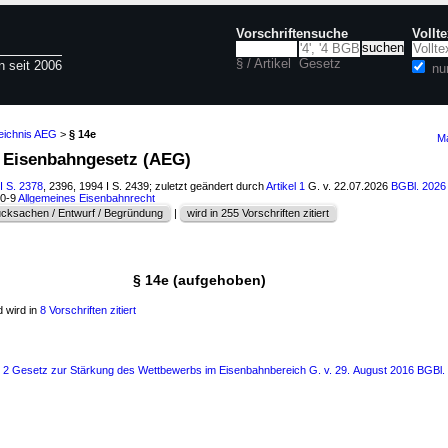
Vorschriftensuche
Vollt
§ / Artikel
Gesetz
n seit 2006
nu
zeichnis AEG
>
§ 14e
Ma
s Eisenbahngesetz (AEG)
I S. 2378
, 2396, 1994 I S. 2439; zuletzt geändert durch
Artikel 1
G. v. 22.07.2026
BGBl. 2026 
30-9
Allgemeines Eisenbahnrecht
cksachen / Entwurf / Begründung
|
wird in 255 Vorschriften zitiert
§ 14e (aufgehoben)
 wird in
8 Vorschriften zitiert
s 2 Gesetz zur Stärkung des Wettbewerbs im Eisenbahnbereich G. v. 29. August 2016 BGBl. 