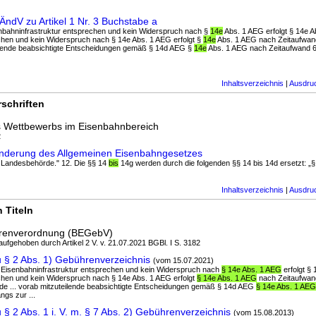
dV zu Artikel 1 Nr. 3 Buchstabe a
enbahninfrastruktur entsprechen und kein Widerspruch nach §
14e
Abs. 1 AEG erfolgt § 14e 
echen und kein Widerspruch nach § 14e Abs. 1 AEG erfolgt §
14e
Abs. 1 AEG nach Zeitaufwan
eilende beabsichtigte Entscheidungen gemäß § 14d AEG §
14e
Abs. 1 AEG nach Zeitaufwand 
Inhaltsverzeichnis
|
Ausdru
schriften
s Wettbewerbs im Eisenbahnbereich
2
nderung des Allgemeinen Eisenbahngesetzes
ge Landesbehörde." 12. Die §§ 14
bis
14g werden durch die folgenden §§ 14 bis 14d ersetzt: „§ 
Inhaltsverzeichnis
|
Ausdru
 Titeln
renverordnung (BEGebV)
 aufgehoben durch Artikel 2 V. v. 21.07.2021 BGBl. I S. 3182
 § 2 Abs. 1) Gebührenverzeichnis
(vom 15.07.2021)
r Eisenbahninfrastruktur entsprechen und kein Widerspruch nach
§ 14e Abs. 1 AEG
erfolgt §
echen und kein Widerspruch nach § 14e Abs. 1 AEG erfolgt
§ 14e Abs. 1 AEG
nach Zeitaufwan
nde ... vorab mitzuteilende beabsichtigte Entscheidungen gemäß § 14d AEG
§ 14e Abs. 1 AEG
gs zur ...
§ 2 Abs. 1 i. V. m. § 7 Abs. 2) Gebührenverzeichnis
(vom 15.08.2013)