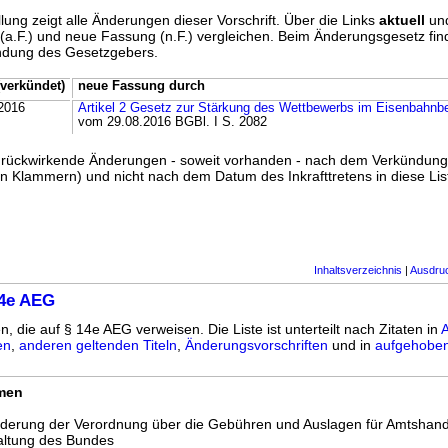
lung zeigt alle Änderungen dieser Vorschrift. Über die Links
aktuell
un
g (a.F.) und neue Fassung (n.F.) vergleichen. Beim Änderungsgesetz fi
ündung des Gesetzgebers.
verkündet)
neue Fassung durch
2016
Artikel 2 Gesetz zur Stärkung des Wettbewerbs im Eisenbahnb
vom 29.08.2016 BGBl. I S. 2082
ss rückwirkende Änderungen - soweit vorhanden - nach dem Verkündun
n Klammern) und nicht nach dem Datum des Inkrafttretens in diese List
Inhaltsverzeichnis
|
Ausdru
14e AEG
n, die auf § 14e AEG verweisen. Die Liste ist unterteilt nach Zitaten in
A
en
,
anderen geltenden Titeln
,
Änderungsvorschriften
und in
aufgehoben
rmen
nderung der Verordnung über die Gebühren und Auslagen für Amtshan
altung des Bundes