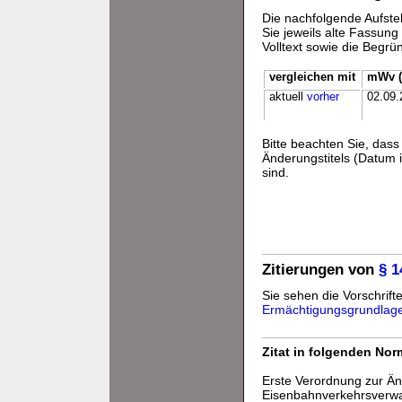
Die nachfolgende Aufstel
Sie jeweils alte Fassun
Volltext sowie die Begr
vergleichen mit
mWv (
aktuell
vorher
02.09.
Bitte beachten Sie, da
Änderungstitels (Datum i
sind.
Zitierungen von
§ 
Sie sehen die Vorschrifte
Ermächtigungsgrundlag
Zitat in folgenden No
Erste Verordnung zur Ä
Eisenbahnverkehrsverw