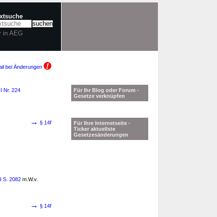
extsuche
r in AEG
il bei Änderungen
I Nr. 224
Für Ihr Blog oder Forum -
Gesetze verknüpfen
→
§ 14f
Für Ihre Internetseite -
Ticker aktuellste
Gesetzesänderungen
I S. 2082
m.W.v.
→
§ 14f