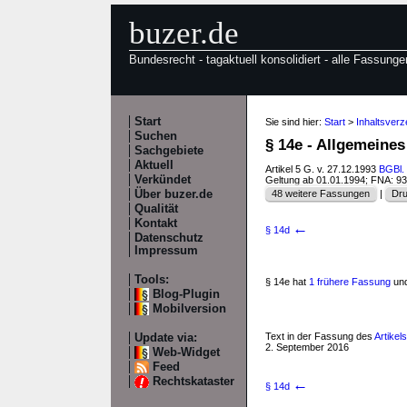
buzer.de
Bundesrecht - tagaktuell konsolidiert - alle Fassunge
Start
Sie sind hier:
Start
>
Inhaltsver
Suchen
§ 14e - Allgemeine
Sachgebiete
Aktuell
Artikel 5 G. v. 27.12.1993
BGBl. 
Verkündet
Geltung ab 01.01.1994; FNA: 9
Über buzer.de
48 weitere Fassungen
|
Dru
Qualität
Kontakt
←
§ 14d
Datenschutz
Impressum
Tools:
§ 14e hat
1 frühere Fassung
und
Blog-Plugin
Mobilversion
Text in der Fassung des
Artikel
Update via:
2. September 2016
Web-Widget
Feed
Rechtskataster
←
§ 14d