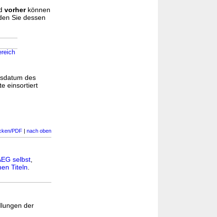
d
vorher
können
nden Sie dessen
ereich
gsdatum des
e einsortiert
cken/PDF
|
nach oben
EG selbst
,
en Titeln
.
dlungen der