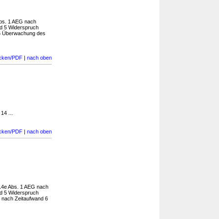
Abs. 1 AEG nach
d 5 Widerspruch
6 Überwachung des
cken/PDF
|
nach oben
14 ...
cken/PDF
|
nach oben
 14e Abs. 1 AEG nach
d 5 Widerspruch
nach Zeitaufwand 6