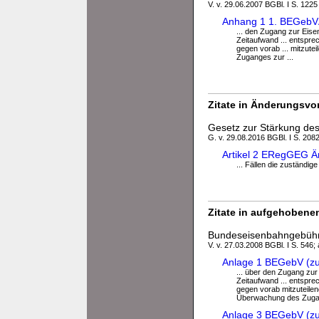
V. v. 29.06.2007 BGBl. I S. 1225
Anhang 1 1. BEGebVÄn
... den Zugang zur Eis
Zeitaufwand ... entspr
gegen vorab ... mitzut
Zuganges zur ...
Zitate in Änderungsvor
Gesetz zur Stärkung de
G. v. 29.08.2016 BGBl. I S. 208
Artikel 2 ERegGEG Ä
... Fällen die zuständi
Zitate in aufgehobenen
Bundeseisenbahngebüh
V. v. 27.03.2008 BGBl. I S. 546;
Anlage 1 BEGebV (zu
... über den Zugang zu
Zeitaufwand ... entspr
gegen vorab mitzuteile
Überwachung des Zugan
Anlage 3 BEGebV (zu 