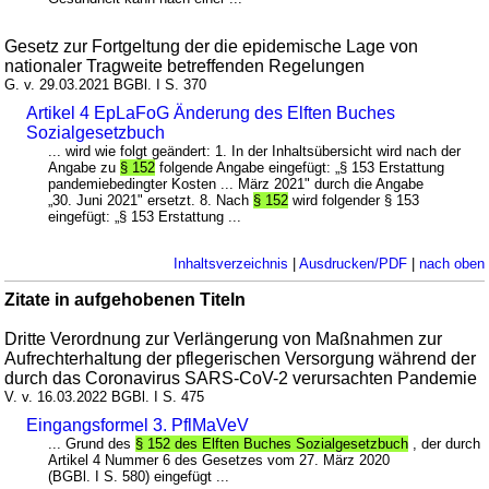
Gesetz zur Fortgeltung der die epidemische Lage von
nationaler Tragweite betreffenden Regelungen
G. v. 29.03.2021 BGBl. I S. 370
Artikel 4 EpLaFoG Änderung des Elften Buches
Sozialgesetzbuch
... wird wie folgt geändert: 1. In der Inhaltsübersicht wird nach der
Angabe zu
§ 152
folgende Angabe eingefügt: „§ 153 Erstattung
pandemiebedingter Kosten ... März 2021" durch die Angabe
„30. Juni 2021" ersetzt. 8. Nach
§ 152
wird folgender § 153
eingefügt: „§ 153 Erstattung ...
Inhaltsverzeichnis
|
Ausdrucken/PDF
|
nach oben
Zitate in aufgehobenen Titeln
Dritte Verordnung zur Verlängerung von Maßnahmen zur
Aufrechterhaltung der pflegerischen Versorgung während der
durch das Coronavirus SARS-CoV-2 verursachten Pandemie
V. v. 16.03.2022 BGBl. I S. 475
Eingangsformel 3. PflMaVeV
... Grund des
§ 152 des Elften Buches Sozialgesetzbuch
, der durch
Artikel 4 Nummer 6 des Gesetzes vom 27. März 2020
(BGBl. I S. 580) eingefügt ...