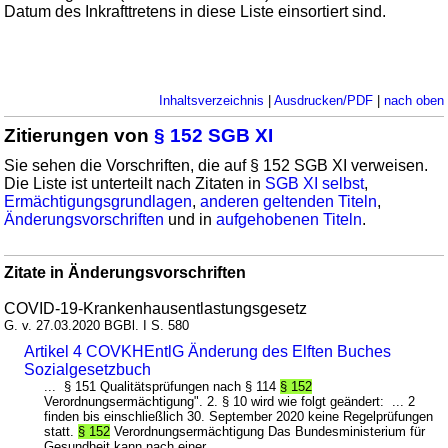
Datum des Inkrafttretens in diese Liste einsortiert sind.
Inhaltsverzeichnis
|
Ausdrucken/PDF
|
nach oben
Zitierungen von
§ 152 SGB XI
Sie sehen die Vorschriften, die auf § 152 SGB XI verweisen.
Die Liste ist unterteilt nach Zitaten in
SGB XI selbst
,
Ermächtigungsgrundlagen
,
anderen geltenden Titeln
,
Änderungsvorschriften
und in
aufgehobenen Titeln
.
Zitate in Änderungsvorschriften
COVID-19-Krankenhausentlastungsgesetz
G. v. 27.03.2020 BGBl. I S. 580
Artikel 4 COVKHEntlG Änderung des Elften Buches
Sozialgesetzbuch
... § 151 Qualitätsprüfungen nach § 114
§ 152
Verordnungsermächtigung". 2. § 10 wird wie folgt geändert: ... 2
finden bis einschließlich 30. September 2020 keine Regelprüfungen
statt.
§ 152
Verordnungsermächtigung Das Bundesministerium für
Gesundheit kann nach einer ...