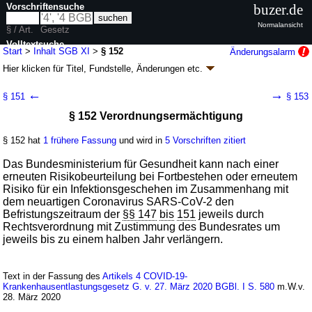
Vorschriftensuche
buzer.de
Normalansicht
§ / Art.
Gesetz
Volltextsuche
Start
>
Inhalt SGB XI
>
§ 152
Änderungsalarm
Hier klicken für
Titel, Fundstelle, Änderungen
etc.
nur in SGB XI
§ 152 - Sozialgesetzbuch (SGB) Elftes Buch (XI)
←
→
§ 151
§ 153
- Soziale Pflegeversicherung - (SGB XI)
§ 152 Verordnungsermächtigung
Artikel 1 G.v. 26.05.1994
BGBl. I S. 1014
, 1015; zuletzt geändert durch
Artikel 2c
G. v. 24.07.2026
BGBl. 2026 I Nr. 228
§ 152 hat
1 frühere Fassung
und wird in
5 Vorschriften zitiert
Geltung ab 01.06.1994; FNA: 860-11
Sozialgesetzbuch
170 weitere Fassungen
|
Drucksachen / Entwurf / Begründung
|
Das Bundesministerium für Gesundheit kann nach einer
wird in 683 Vorschriften zitiert
erneuten Risikobeurteilung bei Fortbestehen oder erneutem
Risiko für ein Infektionsgeschehen im Zusammenhang mit
Sechzehntes Kapitel Überleitungs- und Übergangsrecht
dem neuartigen Coronavirus SARS-CoV-2 den
Dritter Abschnitt Maßnahmen zur Aufrechterhaltung
Befristungszeitraum der
§§ 147
bis
151
jeweils durch
der pflegerischen Versorgung während der durch das
Rechtsverordnung mit Zustimmung des Bundesrates um
neuartige Coronavirus SARS-CoV-2 verursachten
jeweils bis zu einem halben Jahr verlängern.
Pandemie
Text in der Fassung des
Artikels 4 COVID-19-
Krankenhausentlastungsgesetz G. v. 27. März 2020 BGBl. I S. 580
m.W.v.
28. März 2020