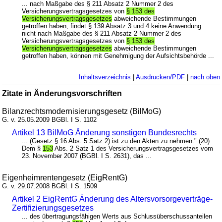
... nach Maßgabe des § 211 Absatz 2 Nummer 2 des
Versicherungsvertragsgesetzes von
§ 153 des
Versicherungsvertragsgesetzes
abweichende Bestimmungen
getroffen haben, findet § 139 Absatz 3 und 4 keine Anwendung. ...
nicht nach Maßgabe des § 211 Absatz 2 Nummer 2 des
Versicherungsvertragsgesetzes von
§ 153 des
Versicherungsvertragsgesetzes
abweichende Bestimmungen
getroffen haben, können mit Genehmigung der Aufsichtsbehörde ...
Inhaltsverzeichnis
|
Ausdrucken/PDF
|
nach oben
Zitate in Änderungsvorschriften
Bilanzrechtsmodernisierungsgesetz (BilMoG)
G. v. 25.05.2009 BGBl. I S. 1102
Artikel 13 BilMoG Änderung sonstigen Bundesrechts
... (Gesetz § 16 Abs. 5 Satz 2) ist zu den Akten zu nehmen." (20)
Dem §
153
Abs. 2 Satz 1 des Versicherungsvertragsgesetzes vom
23. November 2007 (BGBl. I S. 2631), das ...
Eigenheimrentengesetz (EigRentG)
G. v. 29.07.2008 BGBl. I S. 1509
Artikel 2 EigRentG Änderung des Altersvorsorgeverträge-
Zertifizierungsgesetzes
... des übertragungsfähigen Werts aus Schlussüberschussanteilen