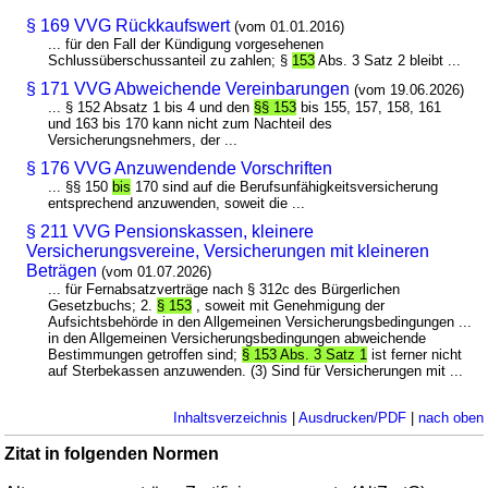
§ 169 VVG Rückkaufswert
(vom 01.01.2016)
... für den Fall der Kündigung vorgesehenen
Schlussüberschussanteil zu zahlen; §
153
Abs. 3 Satz 2 bleibt ...
§ 171 VVG Abweichende Vereinbarungen
(vom 19.06.2026)
... § 152 Absatz 1 bis 4 und den
§§ 153
bis 155, 157, 158, 161
und 163 bis 170 kann nicht zum Nachteil des
Versicherungsnehmers, der ...
§ 176 VVG Anzuwendende Vorschriften
... §§ 150
bis
170 sind auf die Berufsunfähigkeitsversicherung
entsprechend anzuwenden, soweit die ...
§ 211 VVG Pensionskassen, kleinere
Versicherungsvereine, Versicherungen mit kleineren
Beträgen
(vom 01.07.2026)
... für Fernabsatzverträge nach § 312c des Bürgerlichen
Gesetzbuchs; 2.
§ 153
, soweit mit Genehmigung der
Aufsichtsbehörde in den Allgemeinen Versicherungsbedingungen ...
in den Allgemeinen Versicherungsbedingungen abweichende
Bestimmungen getroffen sind;
§ 153 Abs. 3 Satz 1
ist ferner nicht
auf Sterbekassen anzuwenden. (3) Sind für Versicherungen mit ...
Inhaltsverzeichnis
|
Ausdrucken/PDF
|
nach oben
Zitat in folgenden Normen