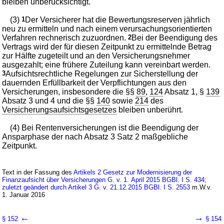
bleiben unberücksichtigt.
(3)
1
Der Versicherer hat die Bewertungsreserven jährlich
neu zu ermitteln und nach einem verursachungsorientierten
Verfahren rechnerisch zuzuordnen.
2
Bei der Beendigung des
Vertrags wird der für diesen Zeitpunkt zu ermittelnde Betrag
zur Hälfte zugeteilt und an den Versicherungsnehmer
ausgezahlt; eine frühere Zuteilung kann vereinbart werden.
3
Aufsichtsrechtliche Regelungen zur Sicherstellung der
dauernden Erfüllbarkeit der Verpflichtungen aus den
Versicherungen, insbesondere die §§
89
,
124
Absatz 1, §
139
Absatz 3 und 4 und die §§
140
sowie
214
des
Versicherungsaufsichtsgesetzes
bleiben unberührt.
(4) Bei Rentenversicherungen ist die Beendigung der
Ansparphase der nach Absatz 3 Satz 2 maßgebliche
Zeitpunkt.
Text in der Fassung des
Artikels 2 Gesetz zur Modernisierung der
Finanzaufsicht über Versicherungen G. v. 1. April 2015 BGBl. I S. 434;
zuletzt geändert durch Artikel 3 G. v. 21.12.2015 BGBl. I S. 2553
m.W.v.
1. Januar 2016
←
→
§ 152
§ 154