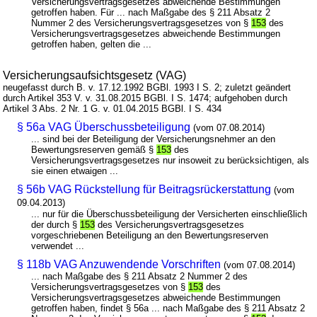
Versicherungsvertragsgesetzes abweichende Bestimmungen
getroffen haben. Für ... nach Maßgabe des § 211 Absatz 2
Nummer 2 des Versicherungsvertragsgesetzes von §
153
des
Versicherungsvertragsgesetzes abweichende Bestimmungen
getroffen haben, gelten die ...
Versicherungsaufsichtsgesetz (VAG)
neugefasst durch B. v. 17.12.1992 BGBl. 1993 I S. 2; zuletzt geändert
durch Artikel 353 V. v. 31.08.2015 BGBl. I S. 1474; aufgehoben durch
Artikel 3 Abs. 2 Nr. 1 G. v. 01.04.2015 BGBl. I S. 434
§ 56a VAG Überschussbeteiligung
(vom 07.08.2014)
... sind bei der Beteiligung der Versicherungsnehmer an den
Bewertungsreserven gemäß §
153
des
Versicherungsvertragsgesetzes nur insoweit zu berücksichtigen, als
sie einen etwaigen ...
§ 56b VAG Rückstellung für Beitragsrückerstattung
(vom
09.04.2013)
... nur für die Überschussbeteiligung der Versicherten einschließlich
der durch §
153
des Versicherungsvertragsgesetzes
vorgeschriebenen Beteiligung an den Bewertungsreserven
verwendet ...
§ 118b VAG Anzuwendende Vorschriften
(vom 07.08.2014)
... nach Maßgabe des § 211 Absatz 2 Nummer 2 des
Versicherungsvertragsgesetzes von §
153
des
Versicherungsvertragsgesetzes abweichende Bestimmungen
getroffen haben, findet § 56a ... nach Maßgabe des § 211 Absatz 2