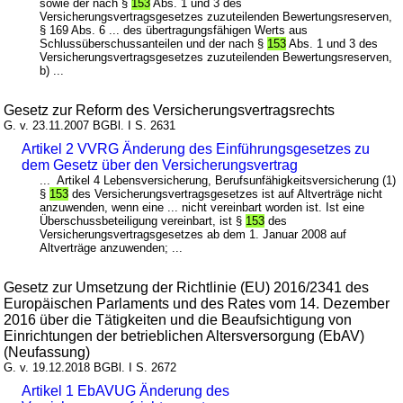
sowie der nach §
153
Abs. 1 und 3 des
Versicherungsvertragsgesetzes zuzuteilenden Bewertungsreserven,
§ 169 Abs. 6 ... des übertragungsfähigen Werts aus
Schlussüberschussanteilen und der nach §
153
Abs. 1 und 3 des
Versicherungsvertragsgesetzes zuzuteilenden Bewertungsreserven,
b) ...
Gesetz zur Reform des Versicherungsvertragsrechts
G. v. 23.11.2007 BGBl. I S. 2631
Artikel 2 VVRG Änderung des Einführungsgesetzes zu
dem Gesetz über den Versicherungsvertrag
... Artikel 4 Lebensversicherung, Berufsunfähigkeitsversicherung (1)
§
153
des Versicherungsvertragsgesetzes ist auf Altverträge nicht
anzuwenden, wenn eine ... nicht vereinbart worden ist. Ist eine
Überschussbeteiligung vereinbart, ist §
153
des
Versicherungsvertragsgesetzes ab dem 1. Januar 2008 auf
Altverträge anzuwenden; ...
Gesetz zur Umsetzung der Richtlinie (EU) 2016/2341 des
Europäischen Parlaments und des Rates vom 14. Dezember
2016 über die Tätigkeiten und die Beaufsichtigung von
Einrichtungen der betrieblichen Altersversorgung (EbAV)
(Neufassung)
G. v. 19.12.2018 BGBl. I S. 2672
Artikel 1 EbAVUG Änderung des