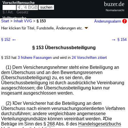
Vorschriftensuche
buzer.de
Normalansicht
§ / Art.
Gesetz
Volltextsuche
Start
>
Inhalt VVG
>
§ 153
Änderungsalarm
Hier klicken für
Titel, Fundstelle, Änderungen
etc.
nur in VVG
§ 153 - Versicherungsvertragsgesetz (VVG)
←
→
§ 152
§ 154
Artikel 1 G. v. 23.11.2007
BGBl. I S. 2631
(
Nr. 59
); zuletzt geändert durch
§ 153 Überschussbeteiligung
Artikel 12
G. v. 26.05.2026
BGBl. 2026 I Nr. 156
Geltung ab 01.01.2008; FNA: 7632-6
Versicherungsvertragsrecht
§ 153 hat
3 frühere Fassungen
und wird in
24 Vorschriften zitiert
40 weitere Fassungen
|
Drucksachen / Entwurf / Begründung
|
wird in 260 Vorschriften zitiert
(1) Dem Versicherungsnehmer steht eine Beteiligung an
Teil 2 Einzelne Versicherungszweige
dem Überschuss und an den Bewertungsreserven
(Überschussbeteiligung) zu, es sei denn, die
Kapitel 5 Lebensversicherung
Überschussbeteiligung ist durch ausdrückliche Vereinbarung
ausgeschlossen; die Überschussbeteiligung kann nur
insgesamt ausgeschlossen werden.
(2)
1
Der Versicherer hat die Beteiligung an dem
Überschuss nach einem verursachungsorientierten Verfahren
durchzuführen; andere vergleichbare angemessene
Verteilungsgrundsätze können vereinbart werden.
2
Die
Beträge im Sinn des §
268
Abs. 8 des
Handelsgesetzbuchs