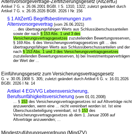
Altersvorsorgeverträge-Zertifizierungsgesetz (AltZertG)
Artikel 7 G. v. 26.06.2001 BGBl. I S. 1310, 1322; zuletzt geändert durch
Artikel 7 G. v. 26.05.2026 BGBl. 2026 I Nr. 156
§ 1 AltZertG Begriffsbestimmungen zum
Altersvorsorgevertrag
(vom 26.06.2021)
... des übertragungsfähigen Werts aus Schlussüberschussanteilen
sowie der nach
§ 153 Abs. 1 und 3 des
Versicherungsvertragsgesetzes
zuzuteilenden Bewertungsreserven,
§ 169 Abs. 6 des Versicherungsvertragsgesetzes gilt ... des
übertragungsfähigen Werts aus Schlussüberschussanteilen und der
nach
§ 153 Abs. 1 und 3 des Versicherungsvertragsgesetzes
zuzuteilenden Bewertungsreserven, b) bei Investmentsparverträgen
der Wert der ...
Einführungsgesetz zum Versicherungsvertragsgesetz
G. v. 30.05.1908 S. 305; zuletzt geändert durch Artikel 6 G. v. 16.01.2026
BGBl. 2026 I Nr. 14
Artikel 4 EGVVG Lebensversicherung,
Berufsunfähigkeitsversicherung
(vom 01.01.2008)
... §
153
des Versicherungsvertragsgesetzes ist auf Altverträge nicht
anzuwenden, wenn eine ... nicht vereinbart worden ist. Ist eine
Überschussbeteiligung vereinbart, ist §
153
des
Versicherungsvertragsgesetzes ab dem 1. Januar 2008 auf
Altverträge anzuwenden; ...
Mindestzuführungsverordnung (MindZV)