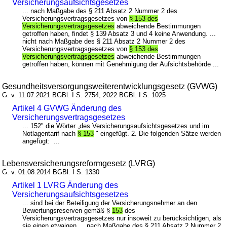
Versicherungsaufsichtsgesetzes
... nach Maßgabe des § 211 Absatz 2 Nummer 2 des
Versicherungsvertragsgesetzes von
§ 153 des
Versicherungsvertragsgesetzes
abweichende Bestimmungen
getroffen haben, findet § 139 Absatz 3 und 4 keine Anwendung. ...
nicht nach Maßgabe des § 211 Absatz 2 Nummer 2 des
Versicherungsvertragsgesetzes von
§ 153 des
Versicherungsvertragsgesetzes
abweichende Bestimmungen
getroffen haben, können mit Genehmigung der Aufsichtsbehörde ...
Gesundheitsversorgungsweiterentwicklungsgesetz (GVWG)
G. v. 11.07.2021 BGBl. I S. 2754; 2022 BGBl. I S. 1025
Artikel 4 GVWG Änderung des
Versicherungsvertragsgesetzes
... 152" die Wörter „des Versicherungsaufsichtsgesetzes und im
Notlagentarif nach
§ 153
" eingefügt. 2. Die folgenden Sätze werden
angefügt: ...
Lebensversicherungsreformgesetz (LVRG)
G. v. 01.08.2014 BGBl. I S. 1330
Artikel 1 LVRG Änderung des
Versicherungsaufsichtsgesetzes
... sind bei der Beteiligung der Versicherungsnehmer an den
Bewertungsreserven gemäß §
153
des
Versicherungsvertragsgesetzes nur insoweit zu berücksichtigen, als
sie einen etwaigen ... nach Maßgabe des § 211 Absatz 2 Nummer 2