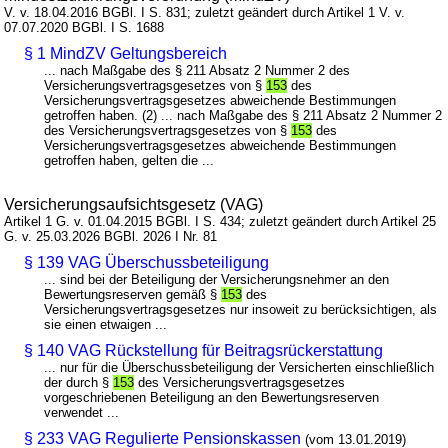
V. v. 18.04.2016 BGBl. I S. 831; zuletzt geändert durch Artikel 1 V. v.
07.07.2020 BGBl. I S. 1688
§ 1 MindZV Geltungsbereich
... nach Maßgabe des § 211 Absatz 2 Nummer 2 des
Versicherungsvertragsgesetzes von §
153
des
Versicherungsvertragsgesetzes abweichende Bestimmungen
getroffen haben. (2) ... nach Maßgabe des § 211 Absatz 2 Nummer 2
des Versicherungsvertragsgesetzes von §
153
des
Versicherungsvertragsgesetzes abweichende Bestimmungen
getroffen haben, gelten die ...
Versicherungsaufsichtsgesetz (VAG)
Artikel 1 G. v. 01.04.2015 BGBl. I S. 434; zuletzt geändert durch Artikel 25
G. v. 25.03.2026 BGBl. 2026 I Nr. 81
§ 139 VAG Überschussbeteiligung
... sind bei der Beteiligung der Versicherungsnehmer an den
Bewertungsreserven gemäß §
153
des
Versicherungsvertragsgesetzes nur insoweit zu berücksichtigen, als
sie einen etwaigen ...
§ 140 VAG Rückstellung für Beitragsrückerstattung
... nur für die Überschussbeteiligung der Versicherten einschließlich
der durch §
153
des Versicherungsvertragsgesetzes
vorgeschriebenen Beteiligung an den Bewertungsreserven
verwendet ...
§ 233 VAG Regulierte Pensionskassen
(vom 13.01.2019)